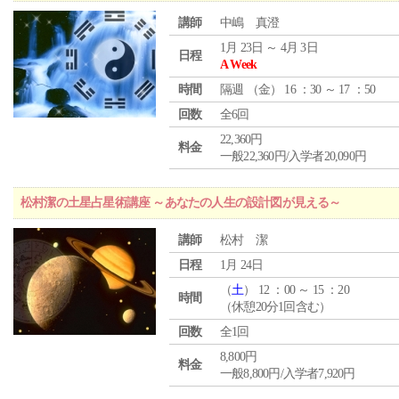
講師
中嶋 真澄
1月 23日 ～ 4月 3日
日程
A Week
時間
隔週 （
金
） 16 ：30 ～ 17 ：50
回数
全6回
22,360円
料金
一般22,360円/入学者20,090円
松村潔の土星占星術講座 ～あなたの人生の設計図が見える～
講師
松村 潔
日程
1月 24日
（
土
） 12 ：00 ～ 15 ：20
時間
（休憩20分1回含む）
回数
全1回
8,800円
料金
一般8,800円/入学者7,920円