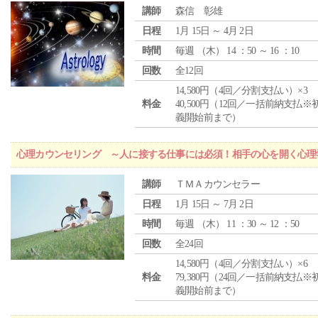
講師
森信 彰雄
日程
1月 15日 ～ 4月 2日
時間
毎週 （
木
） 14 ：50 ～ 16 ：10
回数
全12回
14,580円（4回／分割支払い）×3
料金
40,500円（12回／一括前納支払※
義開始前まで）
心理カウンセリング ～人に接する仕事には必須！相手の心を開く心理
講師
ＴＭＡカウンセラー
日程
1月 15日 ～ 7月 2日
時間
毎週 （
木
） 11 ：30 ～ 12 ：50
回数
全24回
14,580円（4回／分割支払い）×6
料金
79,380円（24回／一括前納支払※
義開始前まで）