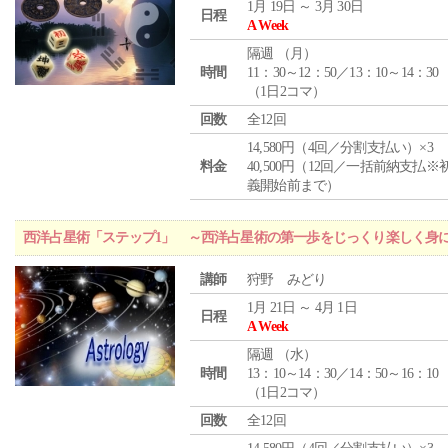
1月 19日 ～ 3月 30日
日程
A Week
隔週 （
月
）
時間
11：30～12：50／13：10～14：30
（1日2コマ）
回数
全12回
14,580円（4回／分割支払い）×3
料金
40,500円（12回／一括前納支払※
義開始前まで）
西洋占星術「ステップ1」 ～西洋占星術の第一歩をじっくり楽しく身
講師
狩野 みどり
1月 21日 ～ 4月 1日
日程
A Week
隔週 （
水
）
時間
13：10～14：30／14：50～16：10
（1日2コマ）
回数
全12回