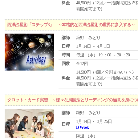
料金
40,500円（12回／一括前納支払※
義開始前まで）
西洋占星術「ステップ3」 ～本格的な西洋占星術の世界に参入する～
講師
狩野 みどり
日程
1月 14日 ～ 4月 1日
時間
毎週 （
水
） 19 ：00 ～ 20 ：20
回数
全12回
14,580円（4回／分割支払い）×3
料金
40,500円（12回／一括前納支払※
義開始前まで）
タロット・カード実習 ～様々な展開法とリーディングの極意を身につ
講師
狩野 みどり
1月 14日 ～ 3月 25日
日程
B Week
隔週 （
水
）