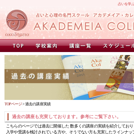
占いを学
TOPページ
>
過去の講座実績
過去の講座も充実しております。参考にご覧下さい。
こちらのページでは過去に開催した 数多くの講座の実績を紹介しており
入学や受講を検討されている方や、そうでない方も充実したラインナッ