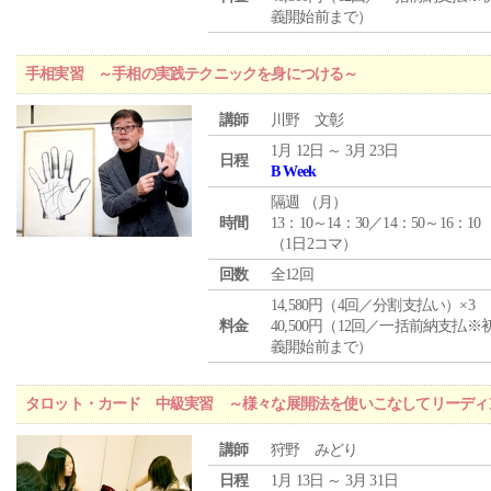
義開始前まで）
手相実習 ～手相の実践テクニックを身につける～
講師
川野 文彰
1月 12日 ～ 3月 23日
日程
B Week
隔週 （
月
）
時間
13：10～14：30／14：50～16：10
（1日2コマ）
回数
全12回
14,580円（4回／分割支払い）×3
料金
40,500円（12回／一括前納支払※
義開始前まで）
タロット・カード 中級実習 ～様々な展開法を使いこなしてリーディ
講師
狩野 みどり
日程
1月 13日 ～ 3月 31日