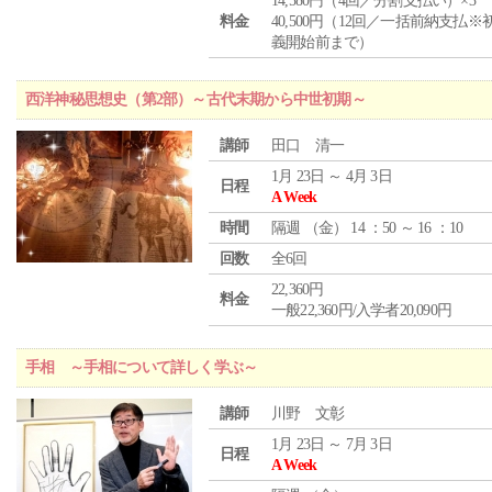
14,580円（4回／分割支払い）×3
料金
40,500円（12回／一括前納支払※
義開始前まで）
西洋神秘思想史（第2部）～古代末期から中世初期～
講師
田口 清一
1月 23日 ～ 4月 3日
日程
A Week
時間
隔週 （
金
） 14 ：50 ～ 16 ：10
回数
全6回
22,360円
料金
一般22,360円/入学者20,090円
手相 ～手相について詳しく学ぶ～
講師
川野 文彰
1月 23日 ～ 7月 3日
日程
A Week