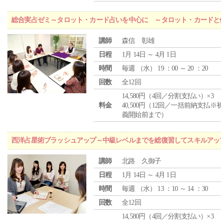
総合実占ゼミ～タロット・カード占いを中心に ～タロット・カードと
講師
森信 彰雄
日程
1月 14日 ～ 4月 1日
時間
毎週 （
水
） 19 ：00 ～ 20 ：20
回数
全12回
14,580円（4回／分割支払い）×3
料金
40,500円（12回／一括前納支払※
義開始前まで）
西洋占星術ブラッシュアップ～中級レベルまでを総復習してスキルアッ
講師
北路 久御子
日程
1月 14日 ～ 4月 1日
時間
毎週 （
水
） 13 ：10 ～ 14 ：30
回数
全12回
14,580円（4回／分割支払い）×3