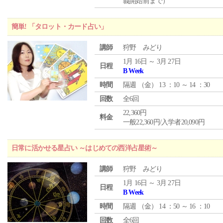
義開始前まで）
簡単! 「タロット・カード占い」
講師
狩野 みどり
1月 16日 ～ 3月 27日
日程
B Week
時間
隔週 （
金
） 13 ：10 ～ 14 ：30
回数
全6回
22,360円
料金
一般22,360円/入学者20,090円
日常に活かせる星占い ～はじめての西洋占星術～
講師
狩野 みどり
1月 16日 ～ 3月 27日
日程
B Week
時間
隔週 （
金
） 14 ：50 ～ 16 ：10
回数
全6回