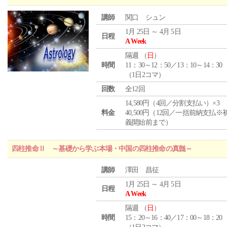
講師
関口 シュン
1月 25日 ～ 4月 5日
日程
A Week
隔週 （
日
）
時間
11：30～12：50／13：10～14：30
（1日2コマ）
回数
全12回
14,580円（4回／分割支払い）×3
料金
40,500円（12回／一括前納支払※
義開始前まで）
四柱推命Ⅱ ～基礎から学ぶ本場・中国の四柱推命の真髄～
講師
澤田 昌征
1月 25日 ～ 4月 5日
日程
A Week
隔週 （
日
）
時間
15：20～16：40／17：00～18：20