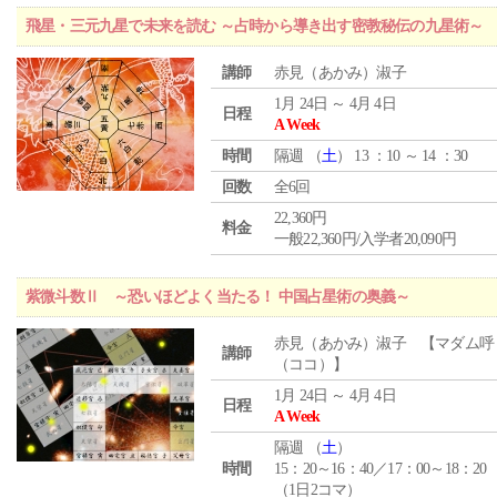
飛星・三元九星で未来を読む ～占時から導き出す密教秘伝の九星術～
講師
赤見（あかみ）淑子
1月 24日 ～ 4月 4日
日程
A Week
時間
隔週 （
土
） 13 ：10 ～ 14 ：30
回数
全6回
22,360円
料金
一般22,360円/入学者20,090円
紫微斗数Ⅱ ～恐いほどよく当たる！ 中国占星術の奥義～
赤見（あかみ）淑子 【マダム呼
講師
（ココ）】
1月 24日 ～ 4月 4日
日程
A Week
隔週 （
土
）
時間
15：20～16：40／17：00～18：20
（1日2コマ）