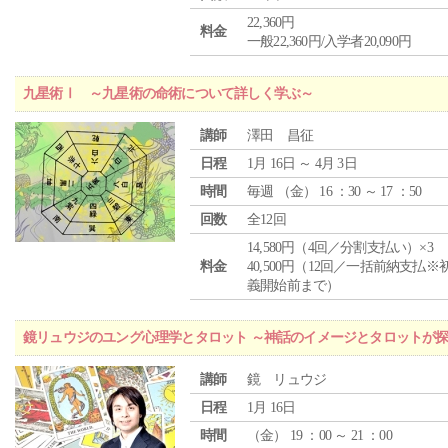
22,360円
料金
一般22,360円/入学者20,090円
九星術Ⅰ ～九星術の命術について詳しく学ぶ～
講師
澤田 昌征
日程
1月 16日 ～ 4月 3日
時間
毎週 （
金
） 16 ：30 ～ 17 ：50
回数
全12回
14,580円（4回／分割支払い）×3
料金
40,500円（12回／一括前納支払※
義開始前まで）
鏡リュウジのユング心理学とタロット ～神話のイメージとタロットが
講師
鏡 リュウジ
日程
1月 16日
時間
（
金
） 19 ：00 ～ 21 ：00