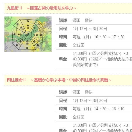
九星術Ⅱ ～開運占術の活用法を学ぶ～
講師
澤田 昌征
日程
1月 12日 ～ 3月 30日
時間
毎週 （
月
） 16 ：30 ～ 17 ：50
回数
全12回
14,580円（4回／分割支払い）×3
料金
40,500円（12回／一括前納支払※
義開始前まで）
四柱推命Ⅱ ～基礎から学ぶ本場・中国の四柱推命の真髄～
講師
澤田 昌征
日程
1月 12日 ～ 3月 30日
時間
毎週 （
月
） 14 ：50 ～ 16 ：10
回数
全12回
14,580円（4回／分割支払い）×3
料金
40,500円（12回／一括前納支払※