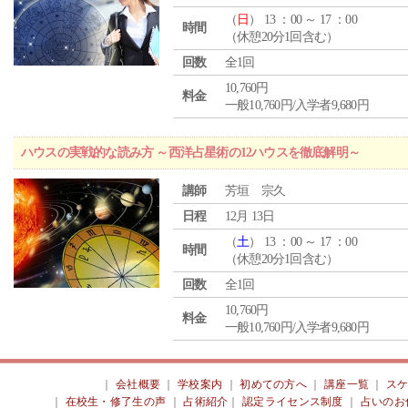
（
日
） 13 ：00 ～ 17 ：00
時間
（休憩20分1回含む）
回数
全1回
10,760円
料金
一般10,760円/入学者9,680円
ハウスの実戦的な読み方 ～西洋占星術の12ハウスを徹底解明～
講師
芳垣 宗久
日程
12月 13日
（
土
） 13 ：00 ～ 17 ：00
時間
（休憩20分1回含む）
回数
全1回
10,760円
料金
一般10,760円/入学者9,680円
｜
会社概要
｜
学校案内
｜
初めての方へ
｜
講座一覧
｜
ス
｜
在校生・修了生の声
｜
占術紹介
｜
認定ライセンス制度
｜
占いのお