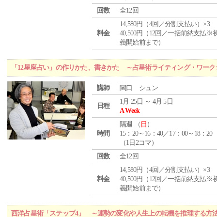
回数
全12回
14,580円（4回／分割支払い）×3
料金
40,500円（12回／一括前納支払※
義開始前まで）
「12星座占い」の作りかた、書きかた ～占星術ライティング・ワーク
講師
関口 シュン
1月 25日 ～ 4月 5日
日程
A Week
隔週 （
日
）
時間
15：20～16：40／17：00～18：20
（1日2コマ）
回数
全12回
14,580円（4回／分割支払い）×3
料金
40,500円（12回／一括前納支払※
義開始前まで）
西洋占星術「ステップ4」 ～運勢の変化や人生上の転機を推理する方