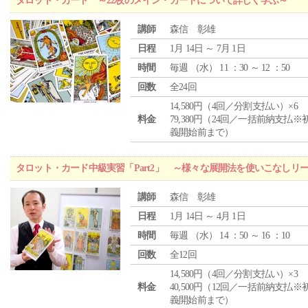
タロット・カード ～22枚のメイン・カードについて詳しく学ぶ～
講師
森信 彰雄
日程
1月 14日 ～ 7月 1日
時間
毎週 （
水
） 11 ：30 ～ 12 ：50
回数
全24回
14,580円（4回／分割支払い）×6
料金
79,380円（24回／一括前納支払※
義開始前まで）
タロット・カード中級実習「Part2」 ～様々な展開法を使いこなしリ
講師
森信 彰雄
日程
1月 14日 ～ 4月 1日
時間
毎週 （
水
） 14 ：50 ～ 16 ：10
回数
全12回
14,580円（4回／分割支払い）×3
料金
40,500円（12回／一括前納支払※
義開始前まで）