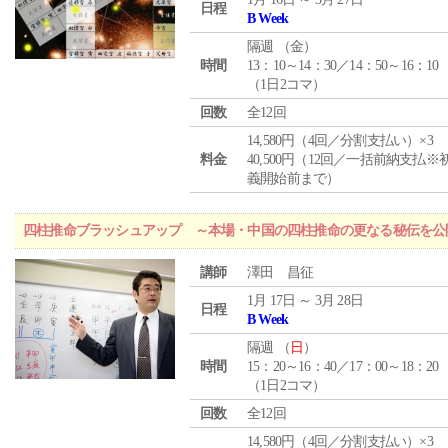
日程
B Week
隔週 （
金
）
時間
13：10～14：30／14：50～16：10
（1日2コマ）
回数
全12回
14,580円（4回／分割支払い）×3
料金
40,500円（12回／一括前納支払※
義開始前まで）
四柱推命ブラッシュアップ ～本場・中国の四柱推命の更なる秘伝を公
講師
澤田 昌征
1月 17日 ～ 3月 28日
日程
B Week
隔週 （
日
）
時間
15：20～16：40／17：00～18：20
（1日2コマ）
回数
全12回
14,580円（4回／分割支払い）×3