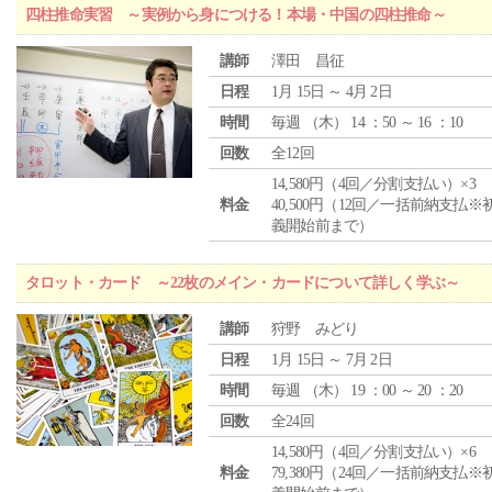
四柱推命実習 ～実例から身につける！本場・中国の四柱推命～
講師
澤田 昌征
日程
1月 15日 ～ 4月 2日
時間
毎週 （
木
） 14 ：50 ～ 16 ：10
回数
全12回
14,580円（4回／分割支払い）×3
料金
40,500円（12回／一括前納支払※
義開始前まで）
タロット・カード ～22枚のメイン・カードについて詳しく学ぶ～
講師
狩野 みどり
日程
1月 15日 ～ 7月 2日
時間
毎週 （
木
） 19 ：00 ～ 20 ：20
回数
全24回
14,580円（4回／分割支払い）×6
料金
79,380円（24回／一括前納支払※