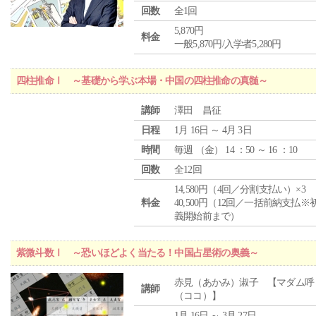
回数
全1回
5,870円
料金
一般5,870円/入学者5,280円
四柱推命Ⅰ ～基礎から学ぶ本場・中国の四柱推命の真髄～
講師
澤田 昌征
日程
1月 16日 ～ 4月 3日
時間
毎週 （
金
） 14 ：50 ～ 16 ：10
回数
全12回
14,580円（4回／分割支払い）×3
料金
40,500円（12回／一括前納支払※
義開始前まで）
紫微斗数Ⅰ ～恐いほどよく当たる！中国占星術の奥義～
赤見（あかみ）淑子 【マダム呼
講師
（ココ）】
1月 16日 ～ 3月 27日