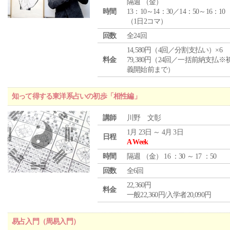
隔週 （
金
）
時間
13：10～14：30／14：50～16：10
（1日2コマ）
回数
全24回
14,580円（4回／分割支払い）×6
料金
79,380円（24回／一括前納支払※
義開始前まで）
知って得する東洋系占いの初歩「相性編」
講師
川野 文彰
1月 23日 ～ 4月 3日
日程
A Week
時間
隔週 （
金
） 16 ：30 ～ 17 ：50
回数
全6回
22,360円
料金
一般22,360円/入学者20,090円
易占入門（周易入門）