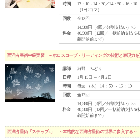
時間
13：10～14：30／14：50～16：10
（1日2コマ）
回数
全12回
14,580円（4回／分割支払い）×3
料金
40,500円（12回／一括前納支払※
義開始前まで）
西洋占星術中級実習 ～ホロスコープ・リーディングの技術と表現力を
講師
狩野 みどり
日程
1月 15日 ～ 4月 2日
時間
毎週 （
木
） 14 ：50 ～ 16 ：10
回数
全12回
14,580円（4回／分割支払い）×3
料金
40,500円（12回／一括前納支払※
義開始前まで）
西洋占星術「ステップ2」 ～本格的な西洋占星術の世界に参入する～