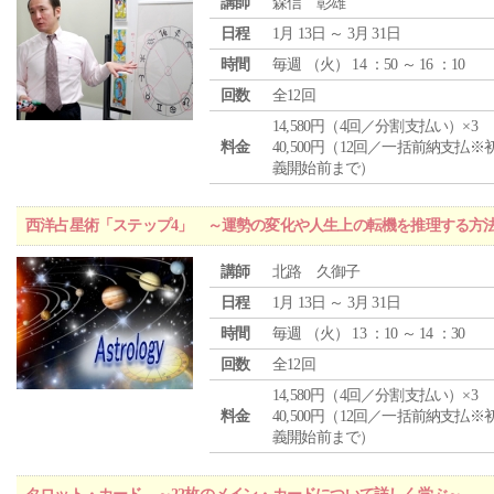
講師
森信 彰雄
日程
1月 13日 ～ 3月 31日
時間
毎週 （
火
） 14 ：50 ～ 16 ：10
回数
全12回
14,580円（4回／分割支払い）×3
料金
40,500円（12回／一括前納支払※
義開始前まで）
西洋占星術「ステップ4」 ～運勢の変化や人生上の転機を推理する方
講師
北路 久御子
日程
1月 13日 ～ 3月 31日
時間
毎週 （
火
） 13 ：10 ～ 14 ：30
回数
全12回
14,580円（4回／分割支払い）×3
料金
40,500円（12回／一括前納支払※
義開始前まで）