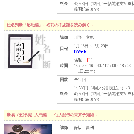
料金
40,500円（12回／一括前納支払※
義開始前まで）
姓名判断「応用編」～名前の不思議を読み解く～
講師
川野 文彰
1月 18日 ～ 3月 29日
日程
B Week
隔週 （
日
）
時間
15：20～16：40／17：00～18：20
（1日2コマ）
回数
全12回
14,580円（4回／分割支払い）×3
料金
40,500円（12回／一括前納支払※
義開始前まで）
断易（五行易）入門編 ～仙人秘伝の未来予知術～
講師
保坂 昌利