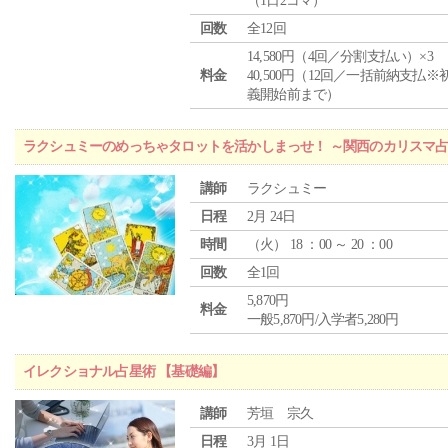
（1日2コマ）
回数
全12回
14,580円（4回／分割支払い）×3
料金
40,500円（12回／一括前納支払※
義開始前まで）
ラクシュミーのめっちゃタロットを活かしまっせ！ ～関西のカリスマ
講師
ラクシュミー
日程
2月 24日
時間
（
火
） 18 ：00 ～ 20 ：00
回数
全1回
5,870円
料金
一般5,870円/入学者5,280円
イレクショナル占星術 【基礎編】
講師
芳垣 宗久
日程
3月 1日