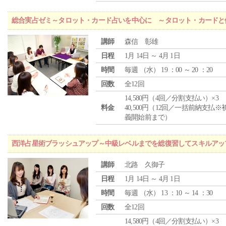
総合実占ゼミ～タロット・カード占いを中心に ～タロット・カードと
講師
森信 彰雄
日程
1月 14日 ～ 4月 1日
時間
毎週 （
水
） 19 ：00 ～ 20 ：20
回数
全12回
14,580円（4回／分割支払い）×3
料金
40,500円（12回／一括前納支払※
義開始前まで）
西洋占星術ブラッシュアップ～中級レベルまでを総復習してスキルアッ
講師
北路 久御子
日程
1月 14日 ～ 4月 1日
時間
毎週 （
水
） 13 ：10 ～ 14 ：30
回数
全12回
14,580円（4回／分割支払い）×3