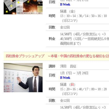
日程
B Week
隔週 （
金
）
時間
13：10～14：30／14：50～16：10
（1日2コマ）
回数
全12回
14,580円（4回／分割支払い）×3
料金
40,500円（12回／一括前納支払※
義開始前まで）
四柱推命ブラッシュアップ ～本場・中国の四柱推命の更なる秘伝を公
講師
澤田 昌征
1月 17日 ～ 3月 28日
日程
B Week
隔週 （
日
）
時間
15：20～16：40／17：00～18：20
（1日2コマ）
回数
全12回
14,580円（4回／分割支払い）×3