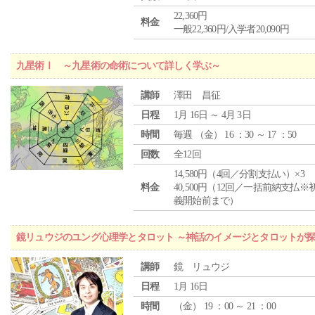
22,360円
料金
一般22,360円/入学者20,090円
九星術Ⅰ ～九星術の命術について詳しく学ぶ～
講師
澤田 昌征
日程
1月 16日 ～ 4月 3日
時間
毎週 （
金
） 16 ：30 ～ 17 ：50
回数
全12回
14,580円（4回／分割支払い）×3
料金
40,500円（12回／一括前納支払※
義開始前まで）
鏡リュウジのユング心理学とタロット ～神話のイメージとタロットが
講師
鏡 リュウジ
日程
1月 16日
時間
（
金
） 19 ：00 ～ 21 ：00