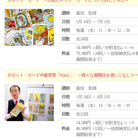
タロット・カード ～22枚のメイン・カードについて詳しく学ぶ～
講師
森信 彰雄
日程
1月 14日 ～ 7月 1日
時間
毎週 （
水
） 11 ：30 ～ 12 ：50
回数
全24回
14,580円（4回／分割支払い）×6
料金
79,380円（24回／一括前納支払※
義開始前まで）
タロット・カード中級実習「Part2」 ～様々な展開法を使いこなしリ
講師
森信 彰雄
日程
1月 14日 ～ 4月 1日
時間
毎週 （
水
） 14 ：50 ～ 16 ：10
回数
全12回
14,580円（4回／分割支払い）×3
料金
40,500円（12回／一括前納支払※
義開始前まで）