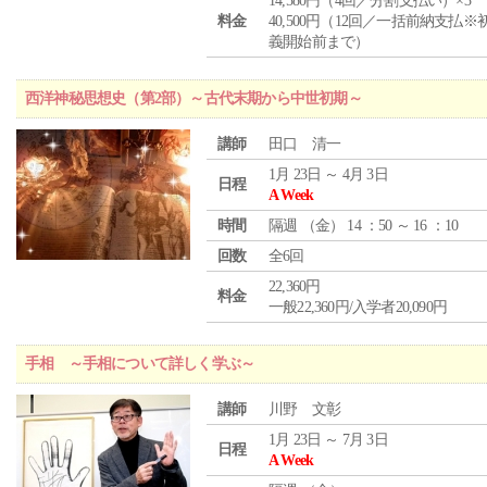
14,580円（4回／分割支払い）×3
料金
40,500円（12回／一括前納支払※
義開始前まで）
西洋神秘思想史（第2部）～古代末期から中世初期～
講師
田口 清一
1月 23日 ～ 4月 3日
日程
A Week
時間
隔週 （
金
） 14 ：50 ～ 16 ：10
回数
全6回
22,360円
料金
一般22,360円/入学者20,090円
手相 ～手相について詳しく学ぶ～
講師
川野 文彰
1月 23日 ～ 7月 3日
日程
A Week