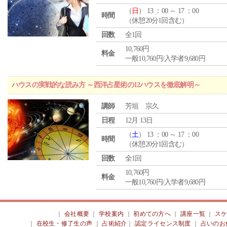
（
日
） 13 ：00 ～ 17 ：00
時間
（休憩20分1回含む）
回数
全1回
10,760円
料金
一般10,760円/入学者9,680円
ハウスの実戦的な読み方 ～西洋占星術の12ハウスを徹底解明～
講師
芳垣 宗久
日程
12月 13日
（
土
） 13 ：00 ～ 17 ：00
時間
（休憩20分1回含む）
回数
全1回
10,760円
料金
一般10,760円/入学者9,680円
｜
会社概要
｜
学校案内
｜
初めての方へ
｜
講座一覧
｜
ス
｜
在校生・修了生の声
｜
占術紹介
｜
認定ライセンス制度
｜
占いのお