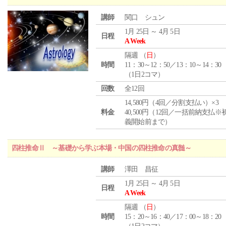
講師
関口 シュン
1月 25日 ～ 4月 5日
日程
A Week
隔週 （
日
）
時間
11：30～12：50／13：10～14：30
（1日2コマ）
回数
全12回
14,580円（4回／分割支払い）×3
料金
40,500円（12回／一括前納支払※
義開始前まで）
四柱推命Ⅱ ～基礎から学ぶ本場・中国の四柱推命の真髄～
講師
澤田 昌征
1月 25日 ～ 4月 5日
日程
A Week
隔週 （
日
）
時間
15：20～16：40／17：00～18：20