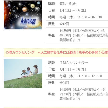
講師
森信 彰雄
日程
1月 15日 ～ 4月 2日
時間
毎週 （
木
） 14 ：50 ～ 16 ：10
回数
全12回
14,580円（4回／分割支払い）×3
料金
40,500円（12回／一括前納支払※
義開始前まで）
心理カウンセリング ～人に接する仕事には必須！相手の心を開く心理
講師
ＴＭＡカウンセラー
日程
1月 15日 ～ 7月 2日
時間
毎週 （
木
） 11 ：30 ～ 12 ：50
回数
全24回
14,580円（4回／分割支払い）×6
料金
79,380円（24回／一括前納支払※
義開始前まで）