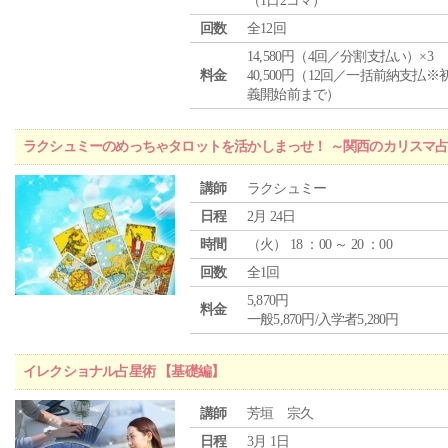
（1日2コマ）
回数
全12回
14,580円（4回／分割支払い）×3
料金
40,500円（12回／一括前納支払※
義開始前まで）
ラクシュミーのめっちゃタロットを活かしまっせ！ ～関西のカリスマ
講師
ラクシュミー
日程
2月 24日
時間
（
火
） 18 ：00 ～ 20 ：00
回数
全1回
5,870円
料金
一般5,870円/入学者5,280円
イレクショナル占星術 【基礎編】
講師
芳垣 宗久
日程
3月 1日