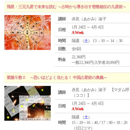
飛星・三元九星で未来を読む ～占時から導き出す密教秘伝の九星術～
講師
赤見（あかみ）淑子
1月 24日 ～ 4月 4日
日程
A Week
時間
隔週 （
土
） 13 ：10 ～ 14 ：30
回数
全6回
22,360円
料金
一般22,360円/入学者20,090円
紫微斗数Ⅱ ～恐いほどよく当たる！ 中国占星術の奥義～
赤見（あかみ）淑子 【マダム呼
講師
（ココ）】
1月 24日 ～ 4月 4日
日程
A Week
隔週 （
土
）
時間
15：20～16：40／17：00～18：20
（1日2コマ）