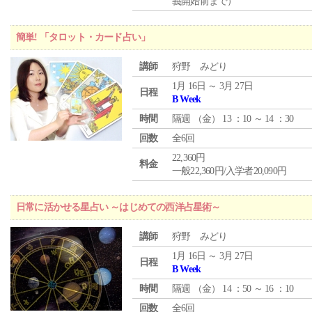
義開始前まで）
簡単! 「タロット・カード占い」
講師
狩野 みどり
1月 16日 ～ 3月 27日
日程
B Week
時間
隔週 （
金
） 13 ：10 ～ 14 ：30
回数
全6回
22,360円
料金
一般22,360円/入学者20,090円
日常に活かせる星占い ～はじめての西洋占星術～
講師
狩野 みどり
1月 16日 ～ 3月 27日
日程
B Week
時間
隔週 （
金
） 14 ：50 ～ 16 ：10
回数
全6回