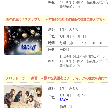
料金
40,500円（12回／一括前納支払※
義開始前まで）
西洋占星術「ステップ3」 ～本格的な西洋占星術の世界に参入する～
講師
狩野 みどり
日程
1月 14日 ～ 4月 1日
時間
毎週 （
水
） 19 ：00 ～ 20 ：20
回数
全12回
14,580円（4回／分割支払い）×3
料金
40,500円（12回／一括前納支払※
義開始前まで）
タロット・カード実習 ～様々な展開法とリーディングの極意を身につ
講師
狩野 みどり
1月 14日 ～ 3月 25日
日程
B Week
隔週 （
水
）