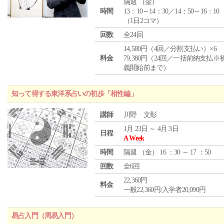
隔週 （
金
）
時間
13：10～14：30／14：50～16：10
（1日2コマ）
回数
全24回
14,580円（4回／分割支払い）×6
料金
79,380円（24回／一括前納支払※
義開始前まで）
知って得する東洋系占いの初歩「相性編」
講師
川野 文彰
1月 23日 ～ 4月 3日
日程
A Week
時間
隔週 （
金
） 16 ：30 ～ 17 ：50
回数
全6回
22,360円
料金
一般22,360円/入学者20,090円
易占入門（周易入門）