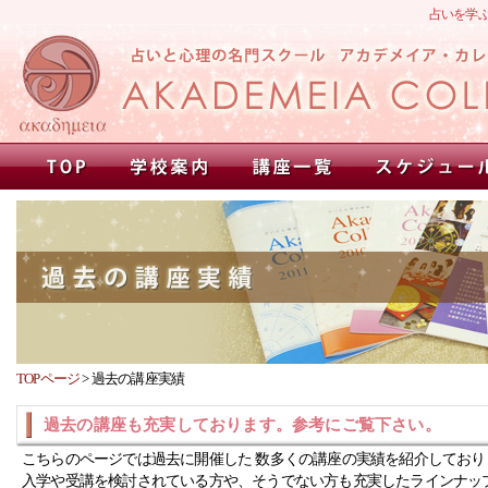
占いを学
TOPページ
>
過去の講座実績
過去の講座も充実しております。参考にご覧下さい。
こちらのページでは過去に開催した 数多くの講座の実績を紹介しており
入学や受講を検討されている方や、そうでない方も充実したラインナッ