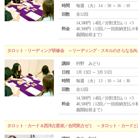
時間
毎週 （
火
） 14 ：50 ～ 16 ：10
回数
全12回
14,580円（4回／分割支払い）×3
料金
40,500円（12回／一括前納支払※
義開始前まで）
タロット・リーディング研修会 ～リーディング・スキルのさらなる向
講師
狩野 みどり
日程
1月 13日 ～ 3月 31日
時間
毎週 （
火
） 13 ：10 ～ 14 ：30
回数
全12回
14,580円（4回／分割支払い）×3
料金
40,500円（12回／一括前納支払※
義開始前まで）
タロット・カード＆西洋占星術／合同実占ゼミ ～タロット・カードと