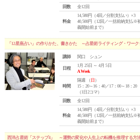
回数
全12回
14,580円（4回／分割支払い）×3
料金
40,500円（12回／一括前納支払※
義開始前まで）
「12星座占い」の作りかた、書きかた ～占星術ライティング・ワーク
講師
関口 シュン
1月 25日 ～ 4月 5日
日程
A Week
隔週 （
日
）
時間
15：20～16：40／17：00～18：20
（1日2コマ）
回数
全12回
14,580円（4回／分割支払い）×3
料金
40,500円（12回／一括前納支払※
義開始前まで）
西洋占星術「ステップ4」 ～運勢の変化や人生上の転機を推理する方