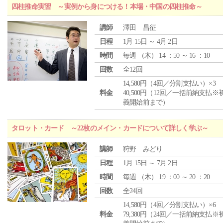
四柱推命実習 ～実例から身につける！本場・中国の四柱推命～
講師
澤田 昌征
日程
1月 15日 ～ 4月 2日
時間
毎週 （
木
） 14 ：50 ～ 16 ：10
回数
全12回
14,580円（4回／分割支払い）×3
料金
40,500円（12回／一括前納支払※
義開始前まで）
タロット・カード ～22枚のメイン・カードについて詳しく学ぶ～
講師
狩野 みどり
日程
1月 15日 ～ 7月 2日
時間
毎週 （
木
） 19 ：00 ～ 20 ：20
回数
全24回
14,580円（4回／分割支払い）×6
料金
79,380円（24回／一括前納支払※