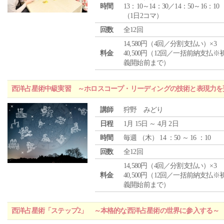
時間
13：10～14：30／14：50～16：10
（1日2コマ）
回数
全12回
14,580円（4回／分割支払い）×3
料金
40,500円（12回／一括前納支払※
義開始前まで）
西洋占星術中級実習 ～ホロスコープ・リーディングの技術と表現力を
講師
狩野 みどり
日程
1月 15日 ～ 4月 2日
時間
毎週 （
木
） 14 ：50 ～ 16 ：10
回数
全12回
14,580円（4回／分割支払い）×3
料金
40,500円（12回／一括前納支払※
義開始前まで）
西洋占星術「ステップ2」 ～本格的な西洋占星術の世界に参入する～