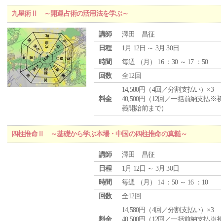
九星術Ⅱ ～開運占術の活用法を学ぶ～
講師
澤田 昌征
日程
1月 12日 ～ 3月 30日
時間
毎週 （
月
） 16 ：30 ～ 17 ：50
回数
全12回
14,580円（4回／分割支払い）×3
料金
40,500円（12回／一括前納支払※
義開始前まで）
四柱推命Ⅱ ～基礎から学ぶ本場・中国の四柱推命の真髄～
講師
澤田 昌征
日程
1月 12日 ～ 3月 30日
時間
毎週 （
月
） 14 ：50 ～ 16 ：10
回数
全12回
14,580円（4回／分割支払い）×3
料金
40,500円（12回／一括前納支払※