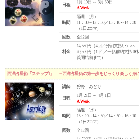
1月 19日 ～ 3月 30日
日程
A Week
隔週 （
月
）
時間
11：30～12：50／13：10～14：30
（1日2コマ）
回数
全12回
14,580円（4回／分割支払い）×3
料金
40,500円（12回／一括前納支払※
義開始前まで）
西洋占星術「ステップ1」 ～西洋占星術の第一歩をじっくり楽しく身
講師
狩野 みどり
1月 21日 ～ 4月 1日
日程
A Week
隔週 （
水
）
時間
13：10～14：30／14：50～16：10
（1日2コマ）
回数
全12回