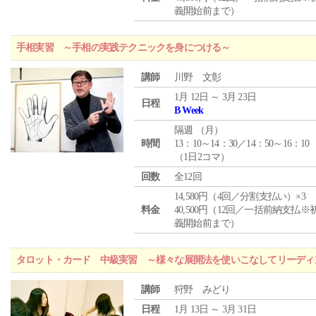
義開始前まで）
手相実習 ～手相の実践テクニックを身につける～
講師
川野 文彰
1月 12日 ～ 3月 23日
日程
B Week
隔週 （
月
）
時間
13：10～14：30／14：50～16：10
（1日2コマ）
回数
全12回
14,580円（4回／分割支払い）×3
料金
40,500円（12回／一括前納支払※
義開始前まで）
タロット・カード 中級実習 ～様々な展開法を使いこなしてリーディ
講師
狩野 みどり
日程
1月 13日 ～ 3月 31日