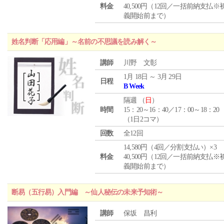
料金
40,500円（12回／一括前納支払※
義開始前まで）
姓名判断「応用編」～名前の不思議を読み解く～
講師
川野 文彰
1月 18日 ～ 3月 29日
日程
B Week
隔週 （
日
）
時間
15：20～16：40／17：00～18：20
（1日2コマ）
回数
全12回
14,580円（4回／分割支払い）×3
料金
40,500円（12回／一括前納支払※
義開始前まで）
断易（五行易）入門編 ～仙人秘伝の未来予知術～
講師
保坂 昌利