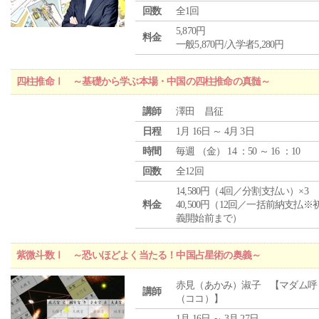
回数
全1回
5,870円
料金
一般5,870円/入学者5,280円
四柱推命Ⅰ ～基礎から学ぶ本場・中国の四柱推命の真髄～
講師
澤田 昌征
日程
1月 16日 ～ 4月 3日
時間
毎週 （
金
） 14 ：50 ～ 16 ：10
回数
全12回
14,580円（4回／分割支払い）×3
料金
40,500円（12回／一括前納支払※
義開始前まで）
紫微斗数Ⅰ ～恐いほどよく当たる！中国占星術の奥義～
赤見（あかみ）淑子 【マダム呼
講師
（ココ）】
1月 16日 ～ 3月 27日