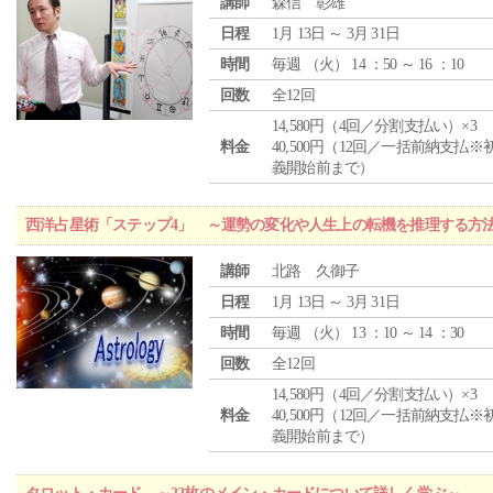
講師
森信 彰雄
日程
1月 13日 ～ 3月 31日
時間
毎週 （
火
） 14 ：50 ～ 16 ：10
回数
全12回
14,580円（4回／分割支払い）×3
料金
40,500円（12回／一括前納支払※
義開始前まで）
西洋占星術「ステップ4」 ～運勢の変化や人生上の転機を推理する方
講師
北路 久御子
日程
1月 13日 ～ 3月 31日
時間
毎週 （
火
） 13 ：10 ～ 14 ：30
回数
全12回
14,580円（4回／分割支払い）×3
料金
40,500円（12回／一括前納支払※
義開始前まで）