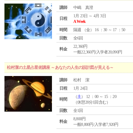
講師
中嶋 真澄
1月 23日 ～ 4月 3日
日程
A Week
時間
隔週 （
金
） 16 ：30 ～ 17 ：50
回数
全6回
22,360円
料金
一般22,360円/入学者20,090円
松村潔の土星占星術講座 ～あなたの人生の設計図が見える～
講師
松村 潔
日程
1月 24日
（
土
） 12 ：00 ～ 15 ：20
時間
（休憩20分1回含む）
回数
全1回
8,800円
料金
一般8,800円/入学者7,920円