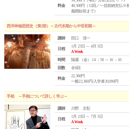
14,580円（4回／分割支払い）×3
料金
40,500円（12回／一括前納支払※
義開始前まで）
西洋神秘思想史（第2部）～古代末期から中世初期～
講師
田口 清一
1月 23日 ～ 4月 3日
日程
A Week
時間
隔週 （
金
） 14 ：50 ～ 16 ：10
回数
全6回
22,360円
料金
一般22,360円/入学者20,090円
手相 ～手相について詳しく学ぶ～
講師
川野 文彰
1月 23日 ～ 7月 3日
日程
A Week