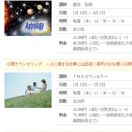
講師
森信 彰雄
日程
1月 15日 ～ 4月 2日
時間
毎週 （
木
） 14 ：50 ～ 16 ：10
回数
全12回
14,580円（4回／分割支払い）×3
料金
40,500円（12回／一括前納支払※
義開始前まで）
心理カウンセリング ～人に接する仕事には必須！相手の心を開く心理
講師
ＴＭＡカウンセラー
日程
1月 15日 ～ 7月 2日
時間
毎週 （
木
） 11 ：30 ～ 12 ：50
回数
全24回
14,580円（4回／分割支払い）×6
料金
79,380円（24回／一括前納支払※
義開始前まで）