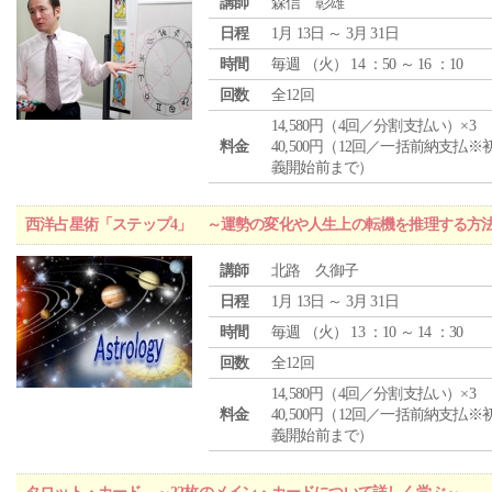
講師
森信 彰雄
日程
1月 13日 ～ 3月 31日
時間
毎週 （
火
） 14 ：50 ～ 16 ：10
回数
全12回
14,580円（4回／分割支払い）×3
料金
40,500円（12回／一括前納支払※
義開始前まで）
西洋占星術「ステップ4」 ～運勢の変化や人生上の転機を推理する方
講師
北路 久御子
日程
1月 13日 ～ 3月 31日
時間
毎週 （
火
） 13 ：10 ～ 14 ：30
回数
全12回
14,580円（4回／分割支払い）×3
料金
40,500円（12回／一括前納支払※
義開始前まで）