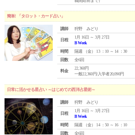
義開始前まで）
簡単! 「タロット・カード占い」
講師
狩野 みどり
1月 16日 ～ 3月 27日
日程
B Week
時間
隔週 （
金
） 13 ：10 ～ 14 ：30
回数
全6回
22,360円
料金
一般22,360円/入学者20,090円
日常に活かせる星占い ～はじめての西洋占星術～
講師
狩野 みどり
1月 16日 ～ 3月 27日
日程
B Week
時間
隔週 （
金
） 14 ：50 ～ 16 ：10
回数
全6回