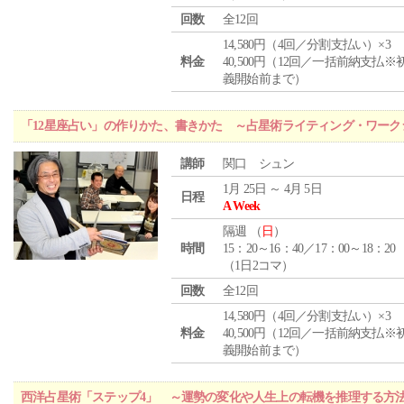
回数
全12回
14,580円（4回／分割支払い）×3
料金
40,500円（12回／一括前納支払※
義開始前まで）
「12星座占い」の作りかた、書きかた ～占星術ライティング・ワーク
講師
関口 シュン
1月 25日 ～ 4月 5日
日程
A Week
隔週 （
日
）
時間
15：20～16：40／17：00～18：20
（1日2コマ）
回数
全12回
14,580円（4回／分割支払い）×3
料金
40,500円（12回／一括前納支払※
義開始前まで）
西洋占星術「ステップ4」 ～運勢の変化や人生上の転機を推理する方