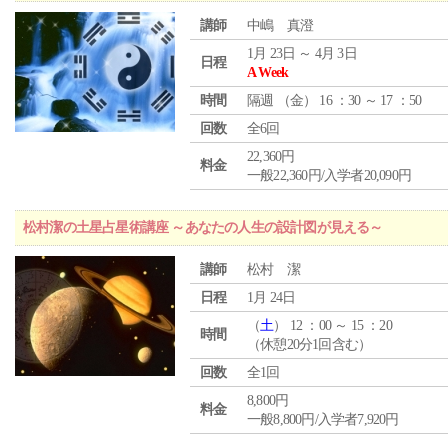
講師
中嶋 真澄
1月 23日 ～ 4月 3日
日程
A Week
時間
隔週 （
金
） 16 ：30 ～ 17 ：50
回数
全6回
22,360円
料金
一般22,360円/入学者20,090円
松村潔の土星占星術講座 ～あなたの人生の設計図が見える～
講師
松村 潔
日程
1月 24日
（
土
） 12 ：00 ～ 15 ：20
時間
（休憩20分1回含む）
回数
全1回
8,800円
料金
一般8,800円/入学者7,920円