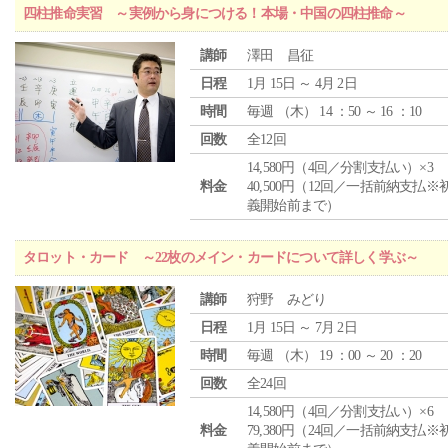
四柱推命実習 ～実例から身につける！本場・中国の四柱推命～
講師
澤田 昌征
日程
1月 15日 ～ 4月 2日
時間
毎週 （
木
） 14 ：50 ～ 16 ：10
回数
全12回
14,580円（4回／分割支払い）×3
料金
40,500円（12回／一括前納支払※
義開始前まで）
タロット・カード ～22枚のメイン・カードについて詳しく学ぶ～
講師
狩野 みどり
日程
1月 15日 ～ 7月 2日
時間
毎週 （
木
） 19 ：00 ～ 20 ：20
回数
全24回
14,580円（4回／分割支払い）×6
料金
79,380円（24回／一括前納支払※