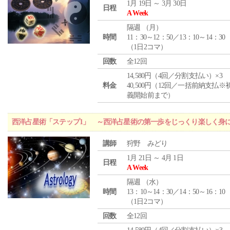
1月 19日 ～ 3月 30日
日程
A Week
隔週 （
月
）
時間
11：30～12：50／13：10～14：30
（1日2コマ）
回数
全12回
14,580円（4回／分割支払い）×3
料金
40,500円（12回／一括前納支払※
義開始前まで）
西洋占星術「ステップ1」 ～西洋占星術の第一歩をじっくり楽しく身
講師
狩野 みどり
1月 21日 ～ 4月 1日
日程
A Week
隔週 （
水
）
時間
13：10～14：30／14：50～16：10
（1日2コマ）
回数
全12回