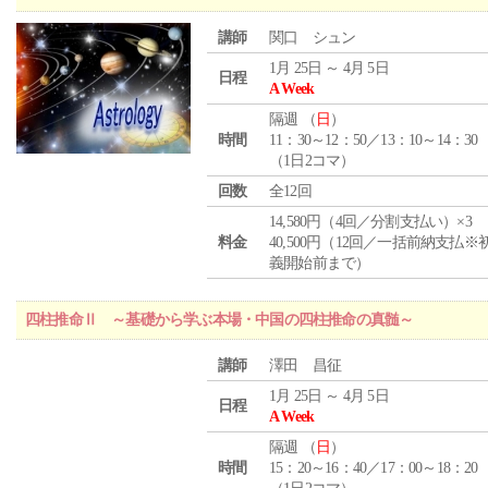
講師
関口 シュン
1月 25日 ～ 4月 5日
日程
A Week
隔週 （
日
）
時間
11：30～12：50／13：10～14：30
（1日2コマ）
回数
全12回
14,580円（4回／分割支払い）×3
料金
40,500円（12回／一括前納支払※
義開始前まで）
四柱推命Ⅱ ～基礎から学ぶ本場・中国の四柱推命の真髄～
講師
澤田 昌征
1月 25日 ～ 4月 5日
日程
A Week
隔週 （
日
）
時間
15：20～16：40／17：00～18：20