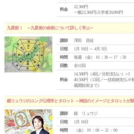
22,360円
料金
一般22,360円/入学者20,090円
九星術Ⅰ ～九星術の命術について詳しく学ぶ～
講師
澤田 昌征
日程
1月 16日 ～ 4月 3日
時間
毎週 （
金
） 16 ：30 ～ 17 ：50
回数
全12回
14,580円（4回／分割支払い）×3
料金
40,500円（12回／一括前納支払※
義開始前まで）
鏡リュウジのユング心理学とタロット ～神話のイメージとタロットが
講師
鏡 リュウジ
日程
1月 16日
時間
（
金
） 19 ：00 ～ 21 ：00