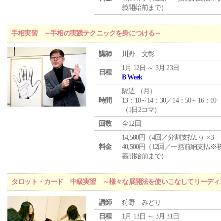
義開始前まで）
手相実習 ～手相の実践テクニックを身につける～
講師
川野 文彰
1月 12日 ～ 3月 23日
日程
B Week
隔週 （
月
）
時間
13：10～14：30／14：50～16：10
（1日2コマ）
回数
全12回
14,580円（4回／分割支払い）×3
料金
40,500円（12回／一括前納支払※
義開始前まで）
タロット・カード 中級実習 ～様々な展開法を使いこなしてリーディ
講師
狩野 みどり
日程
1月 13日 ～ 3月 31日