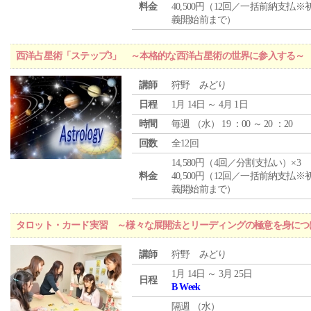
料金
40,500円（12回／一括前納支払※
義開始前まで）
西洋占星術「ステップ3」 ～本格的な西洋占星術の世界に参入する～
講師
狩野 みどり
日程
1月 14日 ～ 4月 1日
時間
毎週 （
水
） 19 ：00 ～ 20 ：20
回数
全12回
14,580円（4回／分割支払い）×3
料金
40,500円（12回／一括前納支払※
義開始前まで）
タロット・カード実習 ～様々な展開法とリーディングの極意を身につ
講師
狩野 みどり
1月 14日 ～ 3月 25日
日程
B Week
隔週 （
水
）