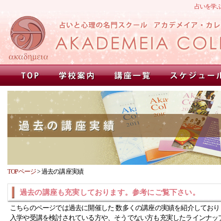
占いを学
TOPページ
>
過去の講座実績
過去の講座も充実しております。参考にご覧下さい。
こちらのページでは過去に開催した 数多くの講座の実績を紹介しており
入学や受講を検討されている方や、そうでない方も充実したラインナッ