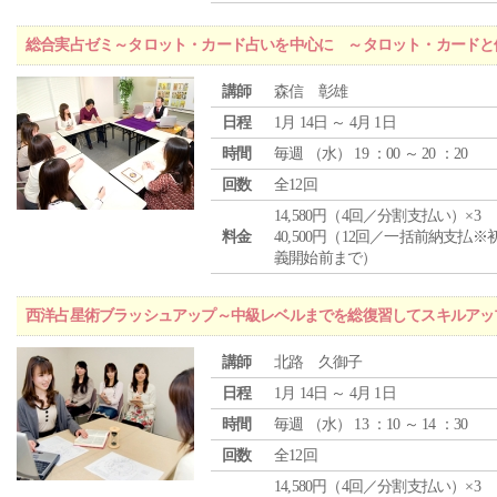
総合実占ゼミ～タロット・カード占いを中心に ～タロット・カードと
講師
森信 彰雄
日程
1月 14日 ～ 4月 1日
時間
毎週 （
水
） 19 ：00 ～ 20 ：20
回数
全12回
14,580円（4回／分割支払い）×3
料金
40,500円（12回／一括前納支払※
義開始前まで）
西洋占星術ブラッシュアップ～中級レベルまでを総復習してスキルアッ
講師
北路 久御子
日程
1月 14日 ～ 4月 1日
時間
毎週 （
水
） 13 ：10 ～ 14 ：30
回数
全12回
14,580円（4回／分割支払い）×3