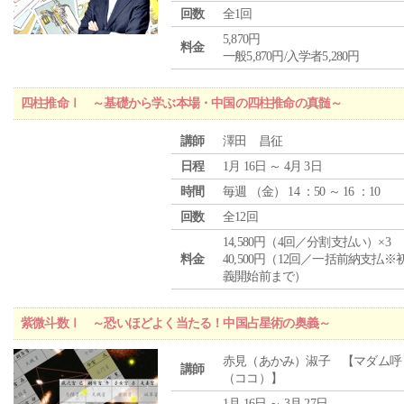
回数
全1回
5,870円
料金
一般5,870円/入学者5,280円
四柱推命Ⅰ ～基礎から学ぶ本場・中国の四柱推命の真髄～
講師
澤田 昌征
日程
1月 16日 ～ 4月 3日
時間
毎週 （
金
） 14 ：50 ～ 16 ：10
回数
全12回
14,580円（4回／分割支払い）×3
料金
40,500円（12回／一括前納支払※
義開始前まで）
紫微斗数Ⅰ ～恐いほどよく当たる！中国占星術の奥義～
赤見（あかみ）淑子 【マダム呼
講師
（ココ）】
1月 16日 ～ 3月 27日