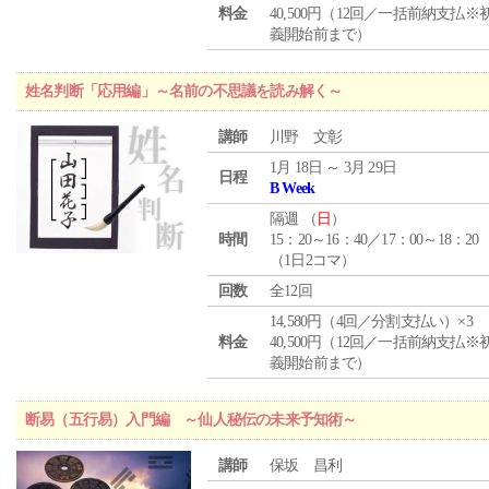
料金
40,500円（12回／一括前納支払※
義開始前まで）
姓名判断「応用編」～名前の不思議を読み解く～
講師
川野 文彰
1月 18日 ～ 3月 29日
日程
B Week
隔週 （
日
）
時間
15：20～16：40／17：00～18：20
（1日2コマ）
回数
全12回
14,580円（4回／分割支払い）×3
料金
40,500円（12回／一括前納支払※
義開始前まで）
断易（五行易）入門編 ～仙人秘伝の未来予知術～
講師
保坂 昌利