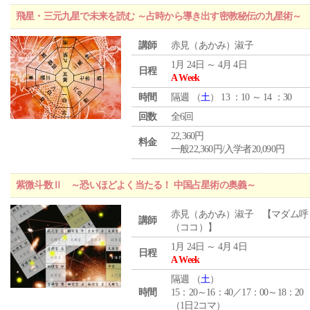
飛星・三元九星で未来を読む ～占時から導き出す密教秘伝の九星術～
講師
赤見（あかみ）淑子
1月 24日 ～ 4月 4日
日程
A Week
時間
隔週 （
土
） 13 ：10 ～ 14 ：30
回数
全6回
22,360円
料金
一般22,360円/入学者20,090円
紫微斗数Ⅱ ～恐いほどよく当たる！ 中国占星術の奥義～
赤見（あかみ）淑子 【マダム呼
講師
（ココ）】
1月 24日 ～ 4月 4日
日程
A Week
隔週 （
土
）
時間
15：20～16：40／17：00～18：20
（1日2コマ）