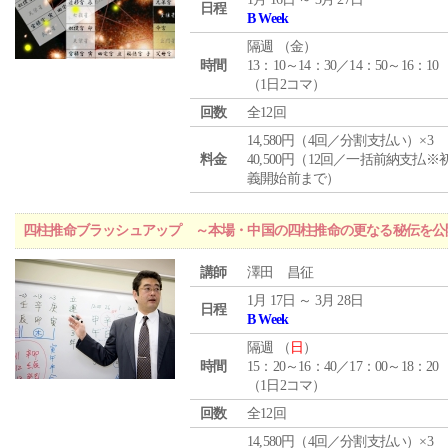
日程
B Week
隔週 （
金
）
時間
13：10～14：30／14：50～16：10
（1日2コマ）
回数
全12回
14,580円（4回／分割支払い）×3
料金
40,500円（12回／一括前納支払※
義開始前まで）
四柱推命ブラッシュアップ ～本場・中国の四柱推命の更なる秘伝を公
講師
澤田 昌征
1月 17日 ～ 3月 28日
日程
B Week
隔週 （
日
）
時間
15：20～16：40／17：00～18：20
（1日2コマ）
回数
全12回
14,580円（4回／分割支払い）×3