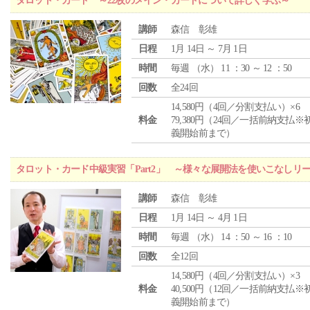
タロット・カード ～22枚のメイン・カードについて詳しく学ぶ～
講師
森信 彰雄
日程
1月 14日 ～ 7月 1日
時間
毎週 （
水
） 11 ：30 ～ 12 ：50
回数
全24回
14,580円（4回／分割支払い）×6
料金
79,380円（24回／一括前納支払※
義開始前まで）
タロット・カード中級実習「Part2」 ～様々な展開法を使いこなしリ
講師
森信 彰雄
日程
1月 14日 ～ 4月 1日
時間
毎週 （
水
） 14 ：50 ～ 16 ：10
回数
全12回
14,580円（4回／分割支払い）×3
料金
40,500円（12回／一括前納支払※
義開始前まで）