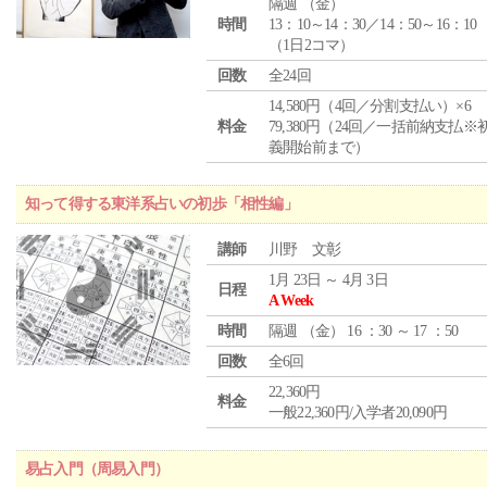
隔週 （
金
）
時間
13：10～14：30／14：50～16：10
（1日2コマ）
回数
全24回
14,580円（4回／分割支払い）×6
料金
79,380円（24回／一括前納支払※
義開始前まで）
知って得する東洋系占いの初歩「相性編」
講師
川野 文彰
1月 23日 ～ 4月 3日
日程
A Week
時間
隔週 （
金
） 16 ：30 ～ 17 ：50
回数
全6回
22,360円
料金
一般22,360円/入学者20,090円
易占入門（周易入門）