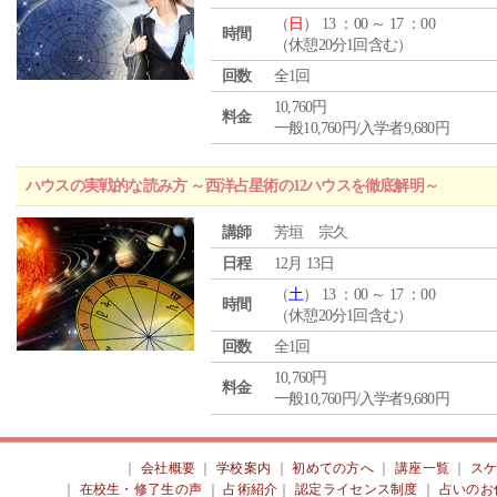
（
日
） 13 ：00 ～ 17 ：00
時間
（休憩20分1回含む）
回数
全1回
10,760円
料金
一般10,760円/入学者9,680円
ハウスの実戦的な読み方 ～西洋占星術の12ハウスを徹底解明～
講師
芳垣 宗久
日程
12月 13日
（
土
） 13 ：00 ～ 17 ：00
時間
（休憩20分1回含む）
回数
全1回
10,760円
料金
一般10,760円/入学者9,680円
｜
会社概要
｜
学校案内
｜
初めての方へ
｜
講座一覧
｜
ス
｜
在校生・修了生の声
｜
占術紹介
｜
認定ライセンス制度
｜
占いのお