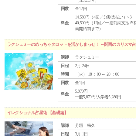
（1日2コマ）
回数
全12回
14,580円（4回／分割支払い）×3
料金
40,500円（12回／一括前納支払※
義開始前まで）
ラクシュミーのめっちゃタロットを活かしまっせ！ ～関西のカリスマ
講師
ラクシュミー
日程
2月 24日
時間
（
火
） 18 ：00 ～ 20 ：00
回数
全1回
5,870円
料金
一般5,870円/入学者5,280円
イレクショナル占星術 【基礎編】
講師
芳垣 宗久
日程
3月 1日