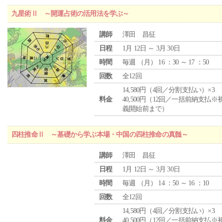
九星術Ⅱ ～開運占術の活用法を学ぶ～
講師
澤田 昌征
日程
1月 12日 ～ 3月 30日
時間
毎週 （
月
） 16 ：30 ～ 17 ：50
回数
全12回
14,580円（4回／分割支払い）×3
料金
40,500円（12回／一括前納支払※
義開始前まで）
四柱推命Ⅱ ～基礎から学ぶ本場・中国の四柱推命の真髄～
講師
澤田 昌征
日程
1月 12日 ～ 3月 30日
時間
毎週 （
月
） 14 ：50 ～ 16 ：10
回数
全12回
14,580円（4回／分割支払い）×3
料金
40,500円（12回／一括前納支払※