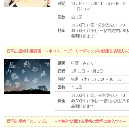
時間
13：10～14：30／14：50～16：10
（1日2コマ）
回数
全12回
14,580円（4回／分割支払い）×3
料金
40,500円（12回／一括前納支払※
義開始前まで）
西洋占星術中級実習 ～ホロスコープ・リーディングの技術と表現力を
講師
狩野 みどり
日程
1月 15日 ～ 4月 2日
時間
毎週 （
木
） 14 ：50 ～ 16 ：10
回数
全12回
14,580円（4回／分割支払い）×3
料金
40,500円（12回／一括前納支払※
義開始前まで）
西洋占星術「ステップ2」 ～本格的な西洋占星術の世界に参入する～