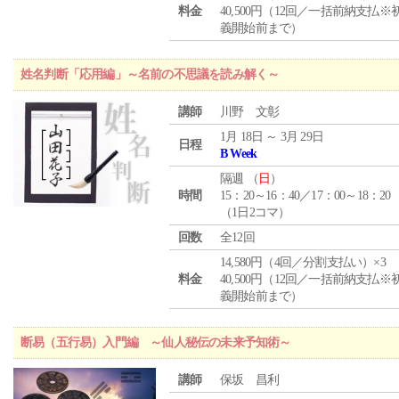
料金
40,500円（12回／一括前納支払※
義開始前まで）
姓名判断「応用編」～名前の不思議を読み解く～
講師
川野 文彰
1月 18日 ～ 3月 29日
日程
B Week
隔週 （
日
）
時間
15：20～16：40／17：00～18：20
（1日2コマ）
回数
全12回
14,580円（4回／分割支払い）×3
料金
40,500円（12回／一括前納支払※
義開始前まで）
断易（五行易）入門編 ～仙人秘伝の未来予知術～
講師
保坂 昌利