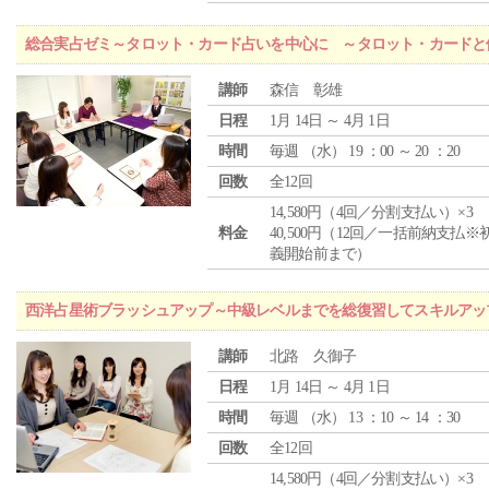
総合実占ゼミ～タロット・カード占いを中心に ～タロット・カードと
講師
森信 彰雄
日程
1月 14日 ～ 4月 1日
時間
毎週 （
水
） 19 ：00 ～ 20 ：20
回数
全12回
14,580円（4回／分割支払い）×3
料金
40,500円（12回／一括前納支払※
義開始前まで）
西洋占星術ブラッシュアップ～中級レベルまでを総復習してスキルアッ
講師
北路 久御子
日程
1月 14日 ～ 4月 1日
時間
毎週 （
水
） 13 ：10 ～ 14 ：30
回数
全12回
14,580円（4回／分割支払い）×3