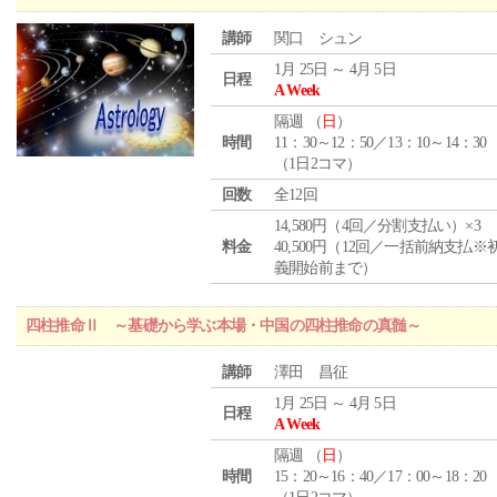
講師
関口 シュン
1月 25日 ～ 4月 5日
日程
A Week
隔週 （
日
）
時間
11：30～12：50／13：10～14：30
（1日2コマ）
回数
全12回
14,580円（4回／分割支払い）×3
料金
40,500円（12回／一括前納支払※
義開始前まで）
四柱推命Ⅱ ～基礎から学ぶ本場・中国の四柱推命の真髄～
講師
澤田 昌征
1月 25日 ～ 4月 5日
日程
A Week
隔週 （
日
）
時間
15：20～16：40／17：00～18：20