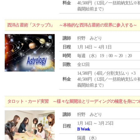
料金
40,500円（12回／一括前納支払※
義開始前まで）
西洋占星術「ステップ3」 ～本格的な西洋占星術の世界に参入する～
講師
狩野 みどり
日程
1月 14日 ～ 4月 1日
時間
毎週 （
水
） 19 ：00 ～ 20 ：20
回数
全12回
14,580円（4回／分割支払い）×3
料金
40,500円（12回／一括前納支払※
義開始前まで）
タロット・カード実習 ～様々な展開法とリーディングの極意を身につ
講師
狩野 みどり
1月 14日 ～ 3月 25日
日程
B Week
隔週 （
水
）