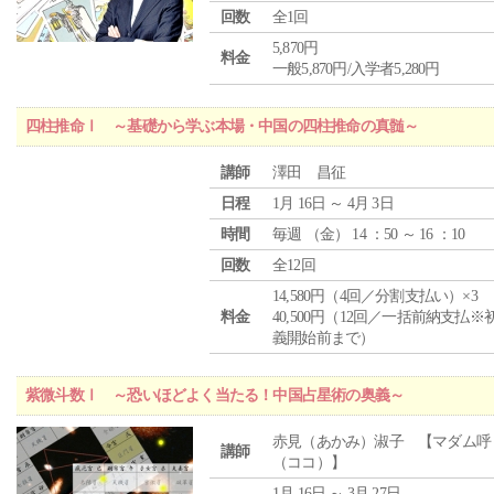
回数
全1回
5,870円
料金
一般5,870円/入学者5,280円
四柱推命Ⅰ ～基礎から学ぶ本場・中国の四柱推命の真髄～
講師
澤田 昌征
日程
1月 16日 ～ 4月 3日
時間
毎週 （
金
） 14 ：50 ～ 16 ：10
回数
全12回
14,580円（4回／分割支払い）×3
料金
40,500円（12回／一括前納支払※
義開始前まで）
紫微斗数Ⅰ ～恐いほどよく当たる！中国占星術の奥義～
赤見（あかみ）淑子 【マダム呼
講師
（ココ）】
1月 16日 ～ 3月 27日