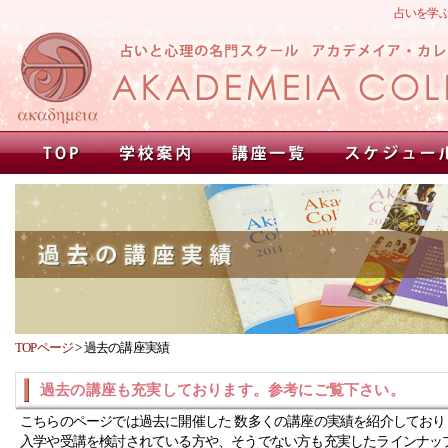
占いを学
TOPページ
>
過去の講座実績
過去の講座も充実しております。参考にご覧下さい。
こちらのページでは過去に開催した 数多くの講座の実績を紹介しており
入学や受講を検討されている方や、そうでない方も充実したラインナッ