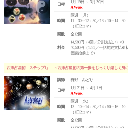
1月 19日 ～ 3月 30日
日程
A Week
隔週 （
月
）
時間
11：30～12：50／13：10～14：30
（1日2コマ）
回数
全12回
14,580円（4回／分割支払い）×3
料金
40,500円（12回／一括前納支払※
義開始前まで）
西洋占星術「ステップ1」 ～西洋占星術の第一歩をじっくり楽しく身
講師
狩野 みどり
1月 21日 ～ 4月 1日
日程
A Week
隔週 （
水
）
時間
13：10～14：30／14：50～16：10
（1日2コマ）
回数
全12回