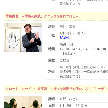
義開始前まで）
手相実習 ～手相の実践テクニックを身につける～
講師
川野 文彰
1月 12日 ～ 3月 23日
日程
B Week
隔週 （
月
）
時間
13：10～14：30／14：50～16：10
（1日2コマ）
回数
全12回
14,580円（4回／分割支払い）×3
料金
40,500円（12回／一括前納支払※
義開始前まで）
タロット・カード 中級実習 ～様々な展開法を使いこなしてリーディ
講師
狩野 みどり
日程
1月 13日 ～ 3月 31日