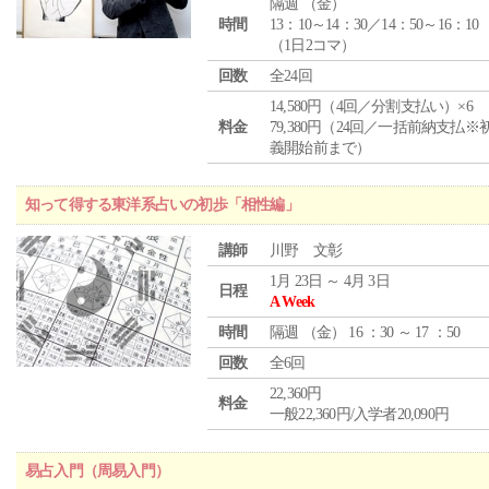
隔週 （
金
）
時間
13：10～14：30／14：50～16：10
（1日2コマ）
回数
全24回
14,580円（4回／分割支払い）×6
料金
79,380円（24回／一括前納支払※
義開始前まで）
知って得する東洋系占いの初歩「相性編」
講師
川野 文彰
1月 23日 ～ 4月 3日
日程
A Week
時間
隔週 （
金
） 16 ：30 ～ 17 ：50
回数
全6回
22,360円
料金
一般22,360円/入学者20,090円
易占入門（周易入門）