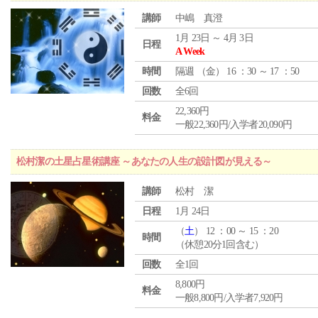
講師
中嶋 真澄
1月 23日 ～ 4月 3日
日程
A Week
時間
隔週 （
金
） 16 ：30 ～ 17 ：50
回数
全6回
22,360円
料金
一般22,360円/入学者20,090円
松村潔の土星占星術講座 ～あなたの人生の設計図が見える～
講師
松村 潔
日程
1月 24日
（
土
） 12 ：00 ～ 15 ：20
時間
（休憩20分1回含む）
回数
全1回
8,800円
料金
一般8,800円/入学者7,920円