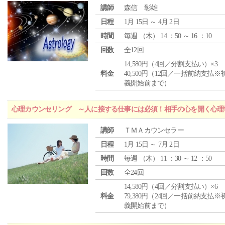
講師
森信 彰雄
日程
1月 15日 ～ 4月 2日
時間
毎週 （
木
） 14 ：50 ～ 16 ：10
回数
全12回
14,580円（4回／分割支払い）×3
料金
40,500円（12回／一括前納支払※
義開始前まで）
心理カウンセリング ～人に接する仕事には必須！相手の心を開く心理
講師
ＴＭＡカウンセラー
日程
1月 15日 ～ 7月 2日
時間
毎週 （
木
） 11 ：30 ～ 12 ：50
回数
全24回
14,580円（4回／分割支払い）×6
料金
79,380円（24回／一括前納支払※
義開始前まで）