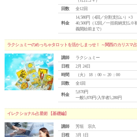
（1日2コマ）
回数
全12回
14,580円（4回／分割支払い）×3
料金
40,500円（12回／一括前納支払※
義開始前まで）
ラクシュミーのめっちゃタロットを活かしまっせ！ ～関西のカリスマ
講師
ラクシュミー
日程
2月 24日
時間
（
火
） 18 ：00 ～ 20 ：00
回数
全1回
5,870円
料金
一般5,870円/入学者5,280円
イレクショナル占星術 【基礎編】
講師
芳垣 宗久
日程
3月 1日