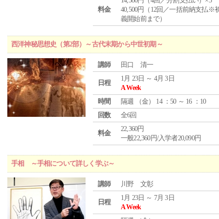
14,580円（4回／分割支払い）×3
料金
40,500円（12回／一括前納支払※
義開始前まで）
西洋神秘思想史（第2部）～古代末期から中世初期～
講師
田口 清一
1月 23日 ～ 4月 3日
日程
A Week
時間
隔週 （
金
） 14 ：50 ～ 16 ：10
回数
全6回
22,360円
料金
一般22,360円/入学者20,090円
手相 ～手相について詳しく学ぶ～
講師
川野 文彰
1月 23日 ～ 7月 3日
日程
A Week