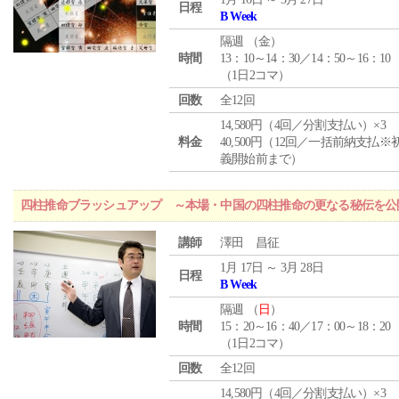
日程
B Week
隔週 （
金
）
時間
13：10～14：30／14：50～16：10
（1日2コマ）
回数
全12回
14,580円（4回／分割支払い）×3
料金
40,500円（12回／一括前納支払※
義開始前まで）
四柱推命ブラッシュアップ ～本場・中国の四柱推命の更なる秘伝を公
講師
澤田 昌征
1月 17日 ～ 3月 28日
日程
B Week
隔週 （
日
）
時間
15：20～16：40／17：00～18：20
（1日2コマ）
回数
全12回
14,580円（4回／分割支払い）×3