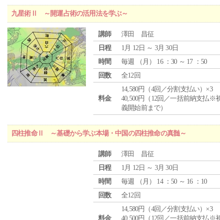
九星術Ⅱ ～開運占術の活用法を学ぶ～
講師
澤田 昌征
日程
1月 12日 ～ 3月 30日
時間
毎週 （
月
） 16 ：30 ～ 17 ：50
回数
全12回
14,580円（4回／分割支払い）×3
料金
40,500円（12回／一括前納支払※
義開始前まで）
四柱推命Ⅱ ～基礎から学ぶ本場・中国の四柱推命の真髄～
講師
澤田 昌征
日程
1月 12日 ～ 3月 30日
時間
毎週 （
月
） 14 ：50 ～ 16 ：10
回数
全12回
14,580円（4回／分割支払い）×3
料金
40,500円（12回／一括前納支払※