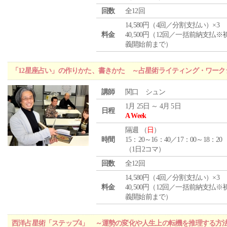
回数
全12回
14,580円（4回／分割支払い）×3
料金
40,500円（12回／一括前納支払※
義開始前まで）
「12星座占い」の作りかた、書きかた ～占星術ライティング・ワーク
講師
関口 シュン
1月 25日 ～ 4月 5日
日程
A Week
隔週 （
日
）
時間
15：20～16：40／17：00～18：20
（1日2コマ）
回数
全12回
14,580円（4回／分割支払い）×3
料金
40,500円（12回／一括前納支払※
義開始前まで）
西洋占星術「ステップ4」 ～運勢の変化や人生上の転機を推理する方