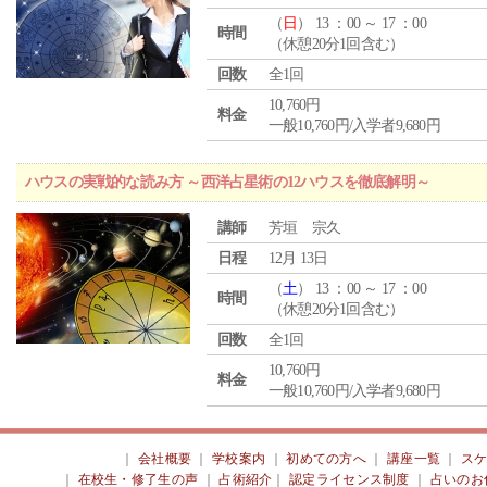
（
日
） 13 ：00 ～ 17 ：00
時間
（休憩20分1回含む）
回数
全1回
10,760円
料金
一般10,760円/入学者9,680円
ハウスの実戦的な読み方 ～西洋占星術の12ハウスを徹底解明～
講師
芳垣 宗久
日程
12月 13日
（
土
） 13 ：00 ～ 17 ：00
時間
（休憩20分1回含む）
回数
全1回
10,760円
料金
一般10,760円/入学者9,680円
｜
会社概要
｜
学校案内
｜
初めての方へ
｜
講座一覧
｜
ス
｜
在校生・修了生の声
｜
占術紹介
｜
認定ライセンス制度
｜
占いのお