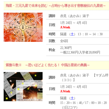
飛星・三元九星で未来を読む ～占時から導き出す密教秘伝の九星術～
講師
赤見（あかみ）淑子
1月 24日 ～ 4月 4日
日程
A Week
時間
隔週 （
土
） 13 ：10 ～ 14 ：30
回数
全6回
22,360円
料金
一般22,360円/入学者20,090円
紫微斗数Ⅱ ～恐いほどよく当たる！ 中国占星術の奥義～
赤見（あかみ）淑子 【マダム呼
講師
（ココ）】
1月 24日 ～ 4月 4日
日程
A Week
隔週 （
土
）
時間
15：20～16：40／17：00～18：20
（1日2コマ）