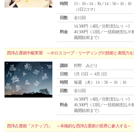
時間
13：10～14：30／14：50～16：10
（1日2コマ）
回数
全12回
14,580円（4回／分割支払い）×3
料金
40,500円（12回／一括前納支払※
義開始前まで）
西洋占星術中級実習 ～ホロスコープ・リーディングの技術と表現力を
講師
狩野 みどり
日程
1月 15日 ～ 4月 2日
時間
毎週 （
木
） 14 ：50 ～ 16 ：10
回数
全12回
14,580円（4回／分割支払い）×3
料金
40,500円（12回／一括前納支払※
義開始前まで）
西洋占星術「ステップ2」 ～本格的な西洋占星術の世界に参入する～