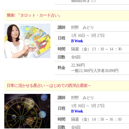
義開始前まで）
簡単! 「タロット・カード占い」
講師
狩野 みどり
1月 16日 ～ 3月 27日
日程
B Week
時間
隔週 （
金
） 13 ：10 ～ 14 ：30
回数
全6回
22,360円
料金
一般22,360円/入学者20,090円
日常に活かせる星占い ～はじめての西洋占星術～
講師
狩野 みどり
1月 16日 ～ 3月 27日
日程
B Week
時間
隔週 （
金
） 14 ：50 ～ 16 ：10
回数
全6回