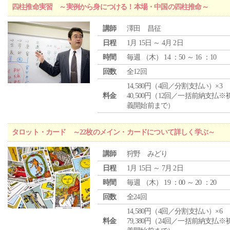
四柱推命実習 ～実例から身につける！本場・中国の四柱推命～
講師
澤田 昌征
日程
1月 15日 ～ 4月 2日
時間
毎週 （
木
） 14 ：50 ～ 16 ：10
回数
全12回
14,580円（4回／分割支払い）×3
料金
40,500円（12回／一括前納支払※
義開始前まで）
タロット・カード ～22枚のメイン・カードについて詳しく学ぶ～
講師
狩野 みどり
日程
1月 15日 ～ 7月 2日
時間
毎週 （
木
） 19 ：00 ～ 20 ：20
回数
全24回
14,580円（4回／分割支払い）×6
料金
79,380円（24回／一括前納支払※