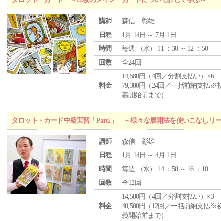
タロット・カード ～22枚のメイン・カードについて詳しく学ぶ～
講師
森信 彰雄
日程
1月 14日 ～ 7月 1日
時間
毎週 （
水
） 11 ：30 ～ 12 ：50
回数
全24回
14,580円（4回／分割支払い）×6
料金
79,380円（24回／一括前納支払※
義開始前まで）
タロット・カード中級実習「Part2」 ～様々な展開法を使いこなしリ
講師
森信 彰雄
日程
1月 14日 ～ 4月 1日
時間
毎週 （
水
） 14 ：50 ～ 16 ：10
回数
全12回
14,580円（4回／分割支払い）×3
料金
40,500円（12回／一括前納支払※
義開始前まで）