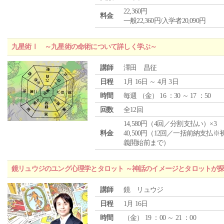
22,360円
料金
一般22,360円/入学者20,090円
九星術Ⅰ ～九星術の命術について詳しく学ぶ～
講師
澤田 昌征
日程
1月 16日 ～ 4月 3日
時間
毎週 （
金
） 16 ：30 ～ 17 ：50
回数
全12回
14,580円（4回／分割支払い）×3
料金
40,500円（12回／一括前納支払※
義開始前まで）
鏡リュウジのユング心理学とタロット ～神話のイメージとタロットが
講師
鏡 リュウジ
日程
1月 16日
時間
（
金
） 19 ：00 ～ 21 ：00