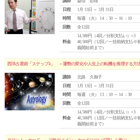
講師
森信 彰雄
日程
1月 13日 ～ 3月 31日
時間
毎週 （
火
） 14 ：50 ～ 16 ：10
回数
全12回
14,580円（4回／分割支払い）×3
料金
40,500円（12回／一括前納支払※
義開始前まで）
西洋占星術「ステップ4」 ～運勢の変化や人生上の転機を推理する方
講師
北路 久御子
日程
1月 13日 ～ 3月 31日
時間
毎週 （
火
） 13 ：10 ～ 14 ：30
回数
全12回
14,580円（4回／分割支払い）×3
料金
40,500円（12回／一括前納支払※
義開始前まで）