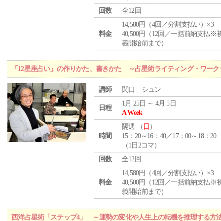
回数
全12回
14,580円（4回／分割支払い）×3
料金
40,500円（12回／一括前納支払※
義開始前まで）
「12星座占い」の作りかた、書きかた ～占星術ライティング・ワーク
講師
関口 シュン
1月 25日 ～ 4月 5日
日程
A Week
隔週 （
日
）
時間
15：20～16：40／17：00～18：20
（1日2コマ）
回数
全12回
14,580円（4回／分割支払い）×3
料金
40,500円（12回／一括前納支払※
義開始前まで）
西洋占星術「ステップ4」 ～運勢の変化や人生上の転機を推理する方