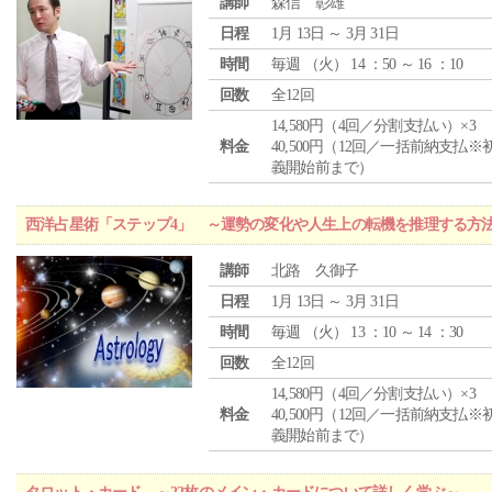
講師
森信 彰雄
日程
1月 13日 ～ 3月 31日
時間
毎週 （
火
） 14 ：50 ～ 16 ：10
回数
全12回
14,580円（4回／分割支払い）×3
料金
40,500円（12回／一括前納支払※
義開始前まで）
西洋占星術「ステップ4」 ～運勢の変化や人生上の転機を推理する方
講師
北路 久御子
日程
1月 13日 ～ 3月 31日
時間
毎週 （
火
） 13 ：10 ～ 14 ：30
回数
全12回
14,580円（4回／分割支払い）×3
料金
40,500円（12回／一括前納支払※
義開始前まで）