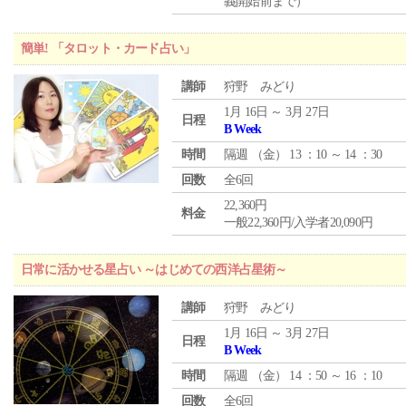
義開始前まで）
簡単! 「タロット・カード占い」
講師
狩野 みどり
1月 16日 ～ 3月 27日
日程
B Week
時間
隔週 （
金
） 13 ：10 ～ 14 ：30
回数
全6回
22,360円
料金
一般22,360円/入学者20,090円
日常に活かせる星占い ～はじめての西洋占星術～
講師
狩野 みどり
1月 16日 ～ 3月 27日
日程
B Week
時間
隔週 （
金
） 14 ：50 ～ 16 ：10
回数
全6回