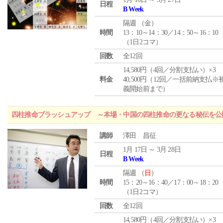
日程
B Week
隔週 （
金
）
時間
13：10～14：30／14：50～16：10
（1日2コマ）
回数
全12回
14,580円（4回／分割支払い）×3
料金
40,500円（12回／一括前納支払※
義開始前まで）
四柱推命ブラッシュアップ ～本場・中国の四柱推命の更なる秘伝を公
講師
澤田 昌征
1月 17日 ～ 3月 28日
日程
B Week
隔週 （
日
）
時間
15：20～16：40／17：00～18：20
（1日2コマ）
回数
全12回
14,580円（4回／分割支払い）×3