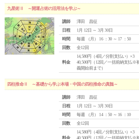
九星術Ⅱ ～開運占術の活用法を学ぶ～
講師
澤田 昌征
日程
1月 12日 ～ 3月 30日
時間
毎週 （
月
） 16 ：30 ～ 17 ：50
回数
全12回
14,580円（4回／分割支払い）×3
料金
40,500円（12回／一括前納支払※
義開始前まで）
四柱推命Ⅱ ～基礎から学ぶ本場・中国の四柱推命の真髄～
講師
澤田 昌征
日程
1月 12日 ～ 3月 30日
時間
毎週 （
月
） 14 ：50 ～ 16 ：10
回数
全12回
14,580円（4回／分割支払い）×3
料金
40,500円（12回／一括前納支払※