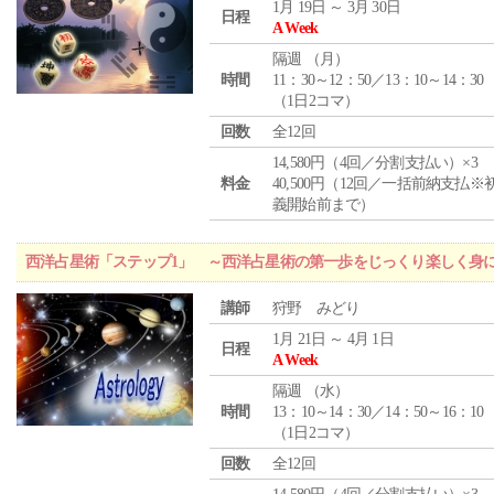
1月 19日 ～ 3月 30日
日程
A Week
隔週 （
月
）
時間
11：30～12：50／13：10～14：30
（1日2コマ）
回数
全12回
14,580円（4回／分割支払い）×3
料金
40,500円（12回／一括前納支払※
義開始前まで）
西洋占星術「ステップ1」 ～西洋占星術の第一歩をじっくり楽しく身
講師
狩野 みどり
1月 21日 ～ 4月 1日
日程
A Week
隔週 （
水
）
時間
13：10～14：30／14：50～16：10
（1日2コマ）
回数
全12回