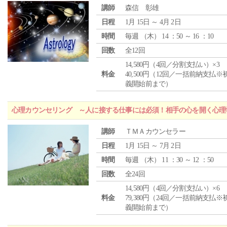
講師
森信 彰雄
日程
1月 15日 ～ 4月 2日
時間
毎週 （
木
） 14 ：50 ～ 16 ：10
回数
全12回
14,580円（4回／分割支払い）×3
料金
40,500円（12回／一括前納支払※
義開始前まで）
心理カウンセリング ～人に接する仕事には必須！相手の心を開く心理
講師
ＴＭＡカウンセラー
日程
1月 15日 ～ 7月 2日
時間
毎週 （
木
） 11 ：30 ～ 12 ：50
回数
全24回
14,580円（4回／分割支払い）×6
料金
79,380円（24回／一括前納支払※
義開始前まで）