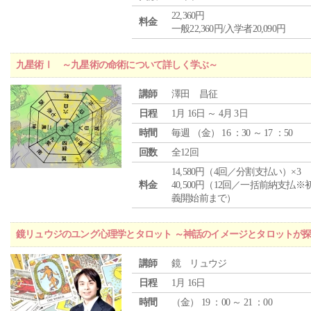
22,360円
料金
一般22,360円/入学者20,090円
九星術Ⅰ ～九星術の命術について詳しく学ぶ～
講師
澤田 昌征
日程
1月 16日 ～ 4月 3日
時間
毎週 （
金
） 16 ：30 ～ 17 ：50
回数
全12回
14,580円（4回／分割支払い）×3
料金
40,500円（12回／一括前納支払※
義開始前まで）
鏡リュウジのユング心理学とタロット ～神話のイメージとタロットが
講師
鏡 リュウジ
日程
1月 16日
時間
（
金
） 19 ：00 ～ 21 ：00