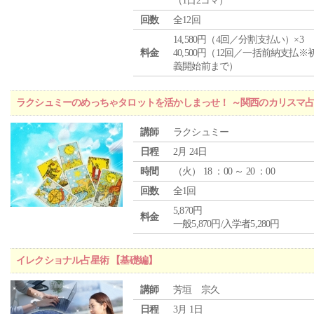
（1日2コマ）
回数
全12回
14,580円（4回／分割支払い）×3
料金
40,500円（12回／一括前納支払※
義開始前まで）
ラクシュミーのめっちゃタロットを活かしまっせ！ ～関西のカリスマ
講師
ラクシュミー
日程
2月 24日
時間
（
火
） 18 ：00 ～ 20 ：00
回数
全1回
5,870円
料金
一般5,870円/入学者5,280円
イレクショナル占星術 【基礎編】
講師
芳垣 宗久
日程
3月 1日