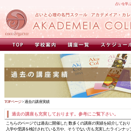
占いを学
TOPページ
>
過去の講座実績
過去の講座も充実しております。参考にご覧下さい。
こちらのページでは過去に開催した 数多くの講座の実績を紹介しており
入学や受講を検討されている方や、そうでない方も充実したラインナッ