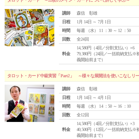
タロット・カード ～22枚のメイン・カードについて詳しく学ぶ～
講師
森信 彰雄
日程
1月 14日 ～ 7月 1日
時間
毎週 （
水
） 11 ：30 ～ 12 ：50
回数
全24回
14,580円（4回／分割支払い）×6
料金
79,380円（24回／一括前納支払※
義開始前まで）
タロット・カード中級実習「Part2」 ～様々な展開法を使いこなしリ
講師
森信 彰雄
日程
1月 14日 ～ 4月 1日
時間
毎週 （
水
） 14 ：50 ～ 16 ：10
回数
全12回
14,580円（4回／分割支払い）×3
料金
40,500円（12回／一括前納支払※
義開始前まで）