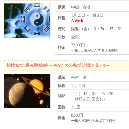
講師
中嶋 真澄
1月 23日 ～ 4月 3日
日程
A Week
時間
隔週 （
金
） 16 ：30 ～ 17 ：50
回数
全6回
22,360円
料金
一般22,360円/入学者20,090円
松村潔の土星占星術講座 ～あなたの人生の設計図が見える～
講師
松村 潔
日程
1月 24日
（
土
） 12 ：00 ～ 15 ：20
時間
（休憩20分1回含む）
回数
全1回
8,800円
料金
一般8,800円/入学者7,920円