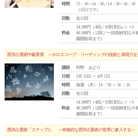
時間
13：10～14：30／14：50～16：10
（1日2コマ）
回数
全12回
14,580円（4回／分割支払い）×3
料金
40,500円（12回／一括前納支払※
義開始前まで）
西洋占星術中級実習 ～ホロスコープ・リーディングの技術と表現力を
講師
狩野 みどり
日程
1月 15日 ～ 4月 2日
時間
毎週 （
木
） 14 ：50 ～ 16 ：10
回数
全12回
14,580円（4回／分割支払い）×3
料金
40,500円（12回／一括前納支払※
義開始前まで）
西洋占星術「ステップ2」 ～本格的な西洋占星術の世界に参入する～