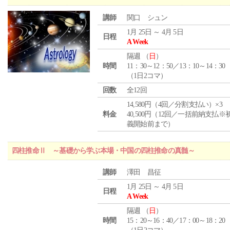
講師
関口 シュン
1月 25日 ～ 4月 5日
日程
A Week
隔週 （
日
）
時間
11：30～12：50／13：10～14：30
（1日2コマ）
回数
全12回
14,580円（4回／分割支払い）×3
料金
40,500円（12回／一括前納支払※
義開始前まで）
四柱推命Ⅱ ～基礎から学ぶ本場・中国の四柱推命の真髄～
講師
澤田 昌征
1月 25日 ～ 4月 5日
日程
A Week
隔週 （
日
）
時間
15：20～16：40／17：00～18：20