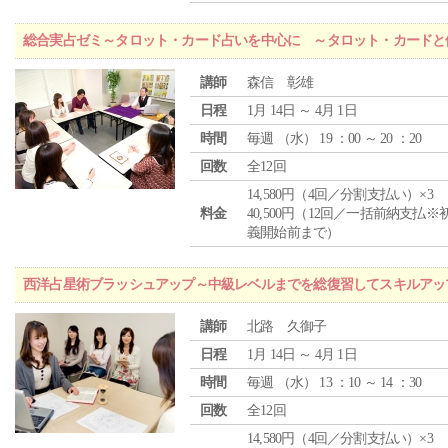
総合実占ゼミ～タロット・カード占いを中心に ～タロット・カードと
講師
森信 彰雄
日程
1月 14日 ～ 4月 1日
時間
毎週 （
水
） 19 ：00 ～ 20 ：20
回数
全12回
14,580円（4回／分割支払い）×3
料金
40,500円（12回／一括前納支払※
義開始前まで）
西洋占星術ブラッシュアップ～中級レベルまでを総復習してスキルアッ
講師
北路 久御子
日程
1月 14日 ～ 4月 1日
時間
毎週 （
水
） 13 ：10 ～ 14 ：30
回数
全12回
14,580円（4回／分割支払い）×3