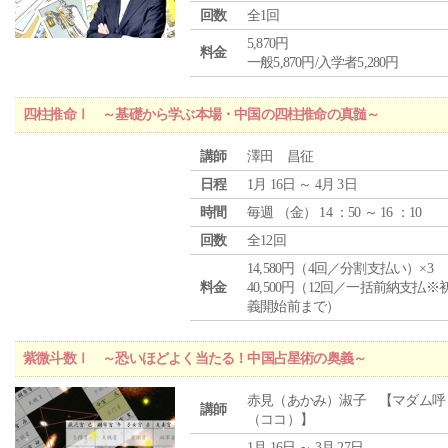
回数
全1回
5,870円
料金
一般5,870円/入学者5,280円
四柱推命Ⅰ ～基礎から学ぶ本場・中国の四柱推命の真髄～
講師
澤田 昌征
日程
1月 16日 ～ 4月 3日
時間
毎週 （
金
） 14 ：50 ～ 16 ：10
回数
全12回
14,580円（4回／分割支払い）×3
料金
40,500円（12回／一括前納支払※
義開始前まで）
紫微斗数Ⅰ ～恐いほどよく当たる！中国占星術の奥義～
赤見（あかみ）淑子 【マダム呼
講師
（ココ）】
1月 16日 ～ 3月 27日