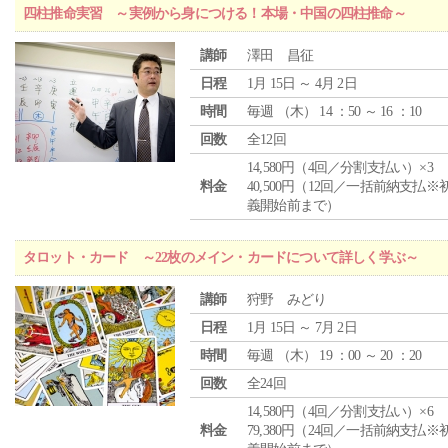
四柱推命実習 ～実例から身につける！本場・中国の四柱推命～
講師
澤田 昌征
日程
1月 15日 ～ 4月 2日
時間
毎週 （
木
） 14 ：50 ～ 16 ：10
回数
全12回
14,580円（4回／分割支払い）×3
料金
40,500円（12回／一括前納支払※
義開始前まで）
タロット・カード ～22枚のメイン・カードについて詳しく学ぶ～
講師
狩野 みどり
日程
1月 15日 ～ 7月 2日
時間
毎週 （
木
） 19 ：00 ～ 20 ：20
回数
全24回
14,580円（4回／分割支払い）×6
料金
79,380円（24回／一括前納支払※