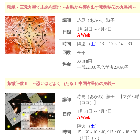
飛星・三元九星で未来を読む ～占時から導き出す密教秘伝の九星術～
講師
赤見（あかみ）淑子
1月 24日 ～ 4月 4日
日程
A Week
時間
隔週 （
土
） 13 ：10 ～ 14 ：30
回数
全6回
22,360円
料金
一般22,360円/入学者20,090円
紫微斗数Ⅱ ～恐いほどよく当たる！ 中国占星術の奥義～
赤見（あかみ）淑子 【マダム呼
講師
（ココ）】
1月 24日 ～ 4月 4日
日程
A Week
隔週 （
土
）
時間
15：20～16：40／17：00～18：20
（1日2コマ）