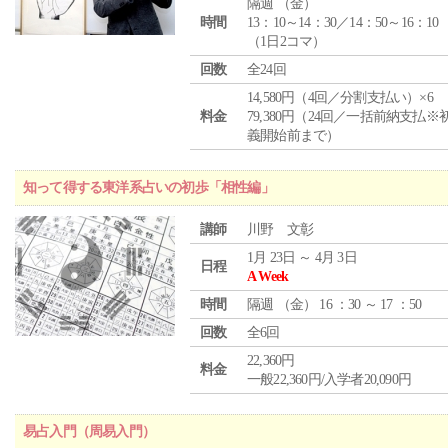
隔週 （
金
）
時間
13：10～14：30／14：50～16：10
（1日2コマ）
回数
全24回
14,580円（4回／分割支払い）×6
料金
79,380円（24回／一括前納支払※
義開始前まで）
知って得する東洋系占いの初歩「相性編」
講師
川野 文彰
1月 23日 ～ 4月 3日
日程
A Week
時間
隔週 （
金
） 16 ：30 ～ 17 ：50
回数
全6回
22,360円
料金
一般22,360円/入学者20,090円
易占入門（周易入門）