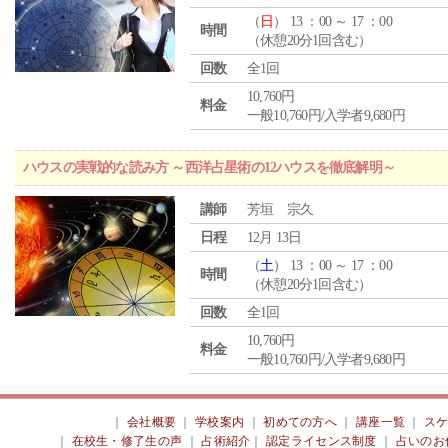
（
日
） 13 ：00 ～ 17 ：00
時間
（休憩20分1回含む）
回数
全1回
10,760円
料金
一般10,760円/入学者9,680円
ハウスの実戦的な読み方 ～西洋占星術の12ハウスを徹底解明～
講師
芳垣 宗久
日程
12月 13日
（
土
） 13 ：00 ～ 17 ：00
時間
（休憩20分1回含む）
回数
全1回
10,760円
料金
一般10,760円/入学者9,680円
｜
会社概要
｜
学校案内
｜
初めての方へ
｜
講座一覧
｜
ス
｜
在校生・修了生の声
｜
占術紹介
｜
認定ライセンス制度
｜
占いのお