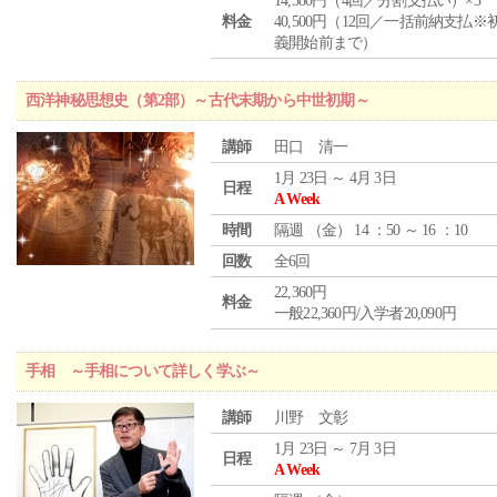
14,580円（4回／分割支払い）×3
料金
40,500円（12回／一括前納支払※
義開始前まで）
西洋神秘思想史（第2部）～古代末期から中世初期～
講師
田口 清一
1月 23日 ～ 4月 3日
日程
A Week
時間
隔週 （
金
） 14 ：50 ～ 16 ：10
回数
全6回
22,360円
料金
一般22,360円/入学者20,090円
手相 ～手相について詳しく学ぶ～
講師
川野 文彰
1月 23日 ～ 7月 3日
日程
A Week