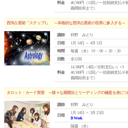
料金
40,500円（12回／一括前納支払※
義開始前まで）
西洋占星術「ステップ3」 ～本格的な西洋占星術の世界に参入する～
講師
狩野 みどり
日程
1月 14日 ～ 4月 1日
時間
毎週 （
水
） 19 ：00 ～ 20 ：20
回数
全12回
14,580円（4回／分割支払い）×3
料金
40,500円（12回／一括前納支払※
義開始前まで）
タロット・カード実習 ～様々な展開法とリーディングの極意を身につ
講師
狩野 みどり
1月 14日 ～ 3月 25日
日程
B Week
隔週 （
水
）