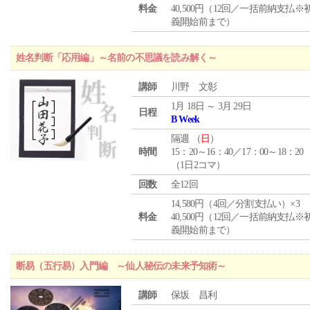
料金
40,500円（12回／一括前納支払※
義開始前まで）
姓名判断「応用編」～名前の不思議を読み解く～
講師
川野 文彰
1月 18日 ～ 3月 29日
日程
B Week
隔週 （
日
）
時間
15：20～16：40／17：00～18：20
（1日2コマ）
回数
全12回
14,580円（4回／分割支払い）×3
料金
40,500円（12回／一括前納支払※
義開始前まで）
断易（五行易）入門編 ～仙人秘伝の未来予知術～
講師
保坂 昌利