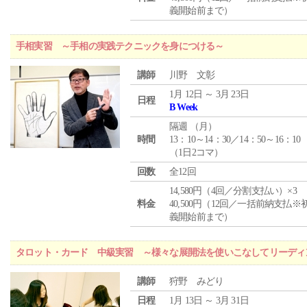
義開始前まで）
手相実習 ～手相の実践テクニックを身につける～
講師
川野 文彰
1月 12日 ～ 3月 23日
日程
B Week
隔週 （
月
）
時間
13：10～14：30／14：50～16：10
（1日2コマ）
回数
全12回
14,580円（4回／分割支払い）×3
料金
40,500円（12回／一括前納支払※
義開始前まで）
タロット・カード 中級実習 ～様々な展開法を使いこなしてリーディ
講師
狩野 みどり
日程
1月 13日 ～ 3月 31日