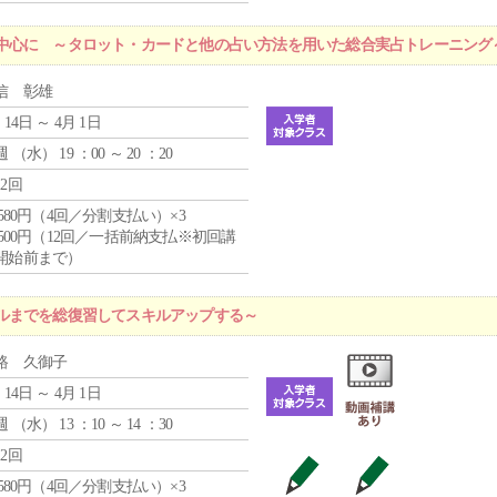
中心に ～タロット・カードと他の占い方法を用いた総合実占トレーニング
信 彰雄
 14日 ～ 4月 1日
週 （
水
） 19 ：00 ～ 20 ：20
12回
4,580円（4回／分割支払い）×3
0,500円（12回／一括前納支払※初回講
開始前まで）
ルまでを総復習してスキルアップする～
路 久御子
 14日 ～ 4月 1日
週 （
水
） 13 ：10 ～ 14 ：30
12回
4,580円（4回／分割支払い）×3