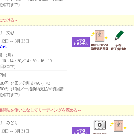
開始前まで）
につける～
野 文彰
 12日 ～ 3月 23日
Week
週 （
月
）
：10～14：30／14：50～16：10
1日2コマ）
12回
4,580円（4回／分割支払い）×3
0,500円（12回／一括前納支払※初回講
開始前まで）
展開法を使いこなしてリーディングを深める～
野 みどり
 13日 ～ 3月 31日