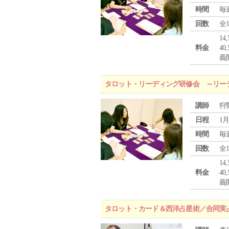
時間
毎
回数
全
1
料金
4
義
タロット・リーディング研修会 ～リー
講師
狩
日程
1月
時間
毎
回数
全
1
料金
4
義
タロット・カード＆西洋占星術／合同実