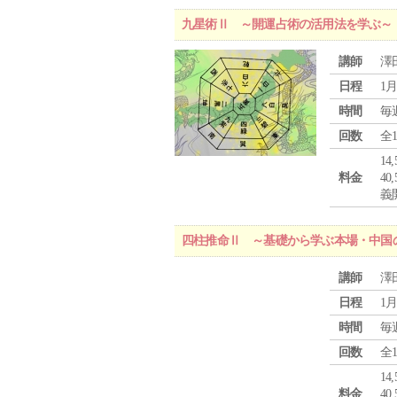
九星術Ⅱ ～開運占術の活用法を学ぶ～
講師
澤
日程
1月
時間
毎
回数
全
1
料金
4
義
四柱推命Ⅱ ～基礎から学ぶ本場・中国
講師
澤
日程
1月
時間
毎
回数
全
1
料金
4