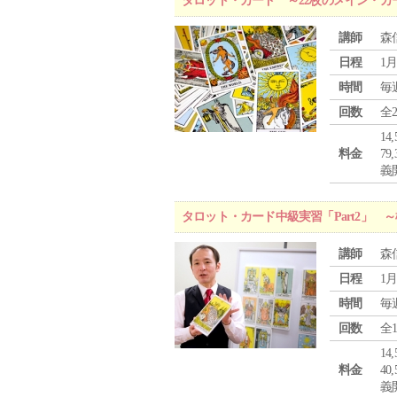
タロット・カード ～22枚のメイン・カ
講師
森
日程
1月
時間
毎
回数
全
1
料金
7
義
タロット・カード中級実習「Part2」
講師
森
日程
1月
時間
毎
回数
全
1
料金
4
義