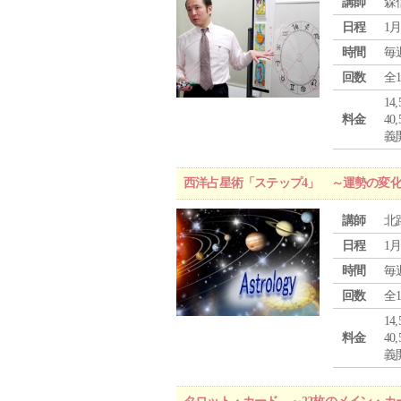
講師
森
日程
1月
時間
毎
回数
全
1
料金
4
義
西洋占星術「ステップ4」 ～運勢の変
講師
北
日程
1月
時間
毎
回数
全
1
料金
4
義