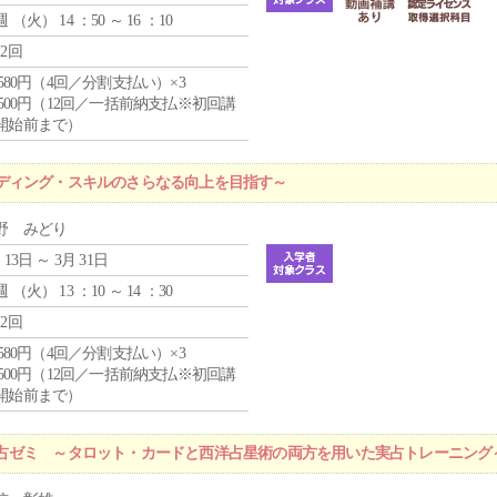
週 （
火
） 14 ：50 ～ 16 ：10
12回
4,580円（4回／分割支払い）×3
0,500円（12回／一括前納支払※初回講
開始前まで）
ディング・スキルのさらなる向上を目指す～
野 みどり
 13日 ～ 3月 31日
週 （
火
） 13 ：10 ～ 14 ：30
12回
4,580円（4回／分割支払い）×3
0,500円（12回／一括前納支払※初回講
開始前まで）
占ゼミ ～タロット・カードと西洋占星術の両方を用いた実占トレーニング