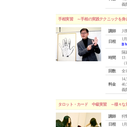
義
手相実習 ～手相の実践テクニックを身
講師
川
1月
日程
B 
隔
時間
13
（
回数
全
1
料金
4
義
タロット・カード 中級実習 ～様々な
講師
狩
日程
1月