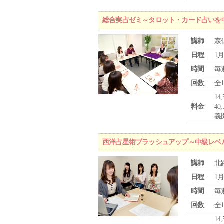
総合実占ゼミ～タロット・カード占いを
講師
森
日程
1月
時間
毎
回数
全
1
料金
4
義
西洋占星術ブラッシュアップ～中級レベ
講師
北
日程
1月
時間
毎
回数
全
1