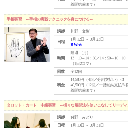
義開始前まで）
手相実習 ～手相の実践テクニックを身につける～
講師
川野 文彰
1月 12日 ～ 3月 23日
日程
B Week
隔週 （
月
）
時間
13：10～14：30／14：50～16：10
（1日2コマ）
回数
全12回
14,580円（4回／分割支払い）×3
料金
40,500円（12回／一括前納支払※
義開始前まで）
タロット・カード 中級実習 ～様々な展開法を使いこなしてリーディ
講師
狩野 みどり
日程
1月 13日 ～ 3月 31日