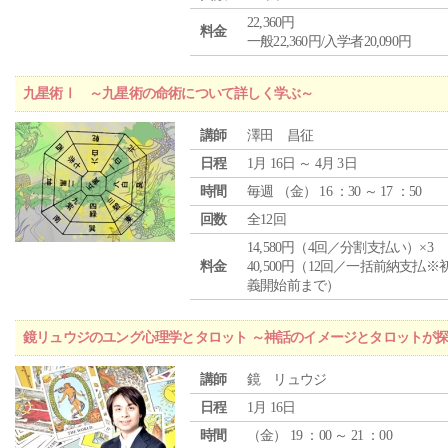
22,360円
料金
一般22,360円/入学者20,090円
九星術Ⅰ ～九星術の命術について詳しく学ぶ～
講師
澤田 昌征
日程
1月 16日 ～ 4月 3日
時間
毎週 （
金
） 16 ：30 ～ 17 ：50
回数
全12回
14,580円（4回／分割支払い）×3
料金
40,500円（12回／一括前納支払※
義開始前まで）
鏡リュウジのユング心理学とタロット ～神話のイメージとタロットが
講師
鏡 リュウジ
日程
1月 16日
時間
（
金
） 19 ：00 ～ 21 ：00