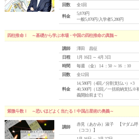
回数
全1回
5,870円
料金
一般5,870円/入学者5,280円
四柱推命Ⅰ ～基礎から学ぶ本場・中国の四柱推命の真髄～
講師
澤田 昌征
日程
1月 16日 ～ 4月 3日
時間
毎週 （
金
） 14 ：50 ～ 16 ：10
回数
全12回
14,580円（4回／分割支払い）×3
料金
40,500円（12回／一括前納支払※
義開始前まで）
紫微斗数Ⅰ ～恐いほどよく当たる！中国占星術の奥義～
赤見（あかみ）淑子 【マダム呼
講師
（ココ）】
1月 16日 ～ 3月 27日