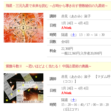
飛星・三元九星で未来を読む ～占時から導き出す密教秘伝の九星術～
講師
赤見（あかみ）淑子
1月 24日 ～ 4月 4日
日程
A Week
時間
隔週 （
土
） 13 ：10 ～ 14 ：30
回数
全6回
22,360円
料金
一般22,360円/入学者20,090円
紫微斗数Ⅱ ～恐いほどよく当たる！ 中国占星術の奥義～
赤見（あかみ）淑子 【マダム呼
講師
（ココ）】
1月 24日 ～ 4月 4日
日程
A Week
隔週 （
土
）
時間
15：20～16：40／17：00～18：20
（1日2コマ）