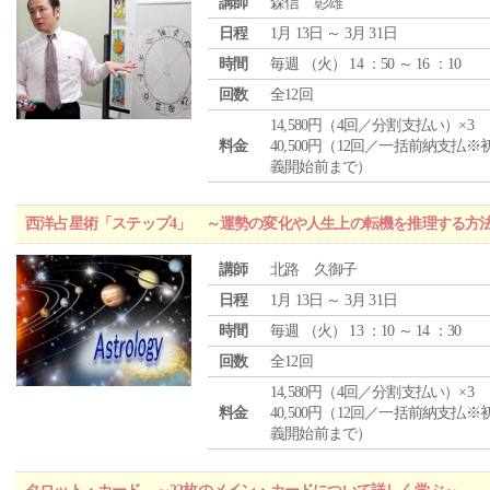
講師
森信 彰雄
日程
1月 13日 ～ 3月 31日
時間
毎週 （
火
） 14 ：50 ～ 16 ：10
回数
全12回
14,580円（4回／分割支払い）×3
料金
40,500円（12回／一括前納支払※
義開始前まで）
西洋占星術「ステップ4」 ～運勢の変化や人生上の転機を推理する方
講師
北路 久御子
日程
1月 13日 ～ 3月 31日
時間
毎週 （
火
） 13 ：10 ～ 14 ：30
回数
全12回
14,580円（4回／分割支払い）×3
料金
40,500円（12回／一括前納支払※
義開始前まで）