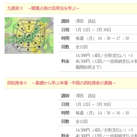
九星術Ⅱ ～開運占術の活用法を学ぶ～
講師
澤田 昌征
日程
1月 12日 ～ 3月 30日
時間
毎週 （
月
） 16 ：30 ～ 17 ：50
回数
全12回
14,580円（4回／分割支払い）×3
料金
40,500円（12回／一括前納支払※
義開始前まで）
四柱推命Ⅱ ～基礎から学ぶ本場・中国の四柱推命の真髄～
講師
澤田 昌征
日程
1月 12日 ～ 3月 30日
時間
毎週 （
月
） 14 ：50 ～ 16 ：10
回数
全12回
14,580円（4回／分割支払い）×3
料金
40,500円（12回／一括前納支払※