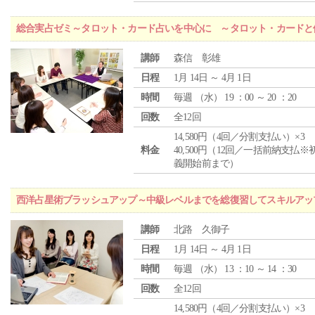
総合実占ゼミ～タロット・カード占いを中心に ～タロット・カードと
講師
森信 彰雄
日程
1月 14日 ～ 4月 1日
時間
毎週 （
水
） 19 ：00 ～ 20 ：20
回数
全12回
14,580円（4回／分割支払い）×3
料金
40,500円（12回／一括前納支払※
義開始前まで）
西洋占星術ブラッシュアップ～中級レベルまでを総復習してスキルアッ
講師
北路 久御子
日程
1月 14日 ～ 4月 1日
時間
毎週 （
水
） 13 ：10 ～ 14 ：30
回数
全12回
14,580円（4回／分割支払い）×3