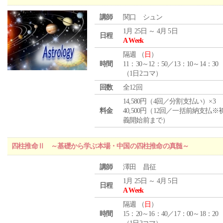
講師
関口 シュン
1月 25日 ～ 4月 5日
日程
A Week
隔週 （
日
）
時間
11：30～12：50／13：10～14：30
（1日2コマ）
回数
全12回
14,580円（4回／分割支払い）×3
料金
40,500円（12回／一括前納支払※
義開始前まで）
四柱推命Ⅱ ～基礎から学ぶ本場・中国の四柱推命の真髄～
講師
澤田 昌征
1月 25日 ～ 4月 5日
日程
A Week
隔週 （
日
）
時間
15：20～16：40／17：00～18：20