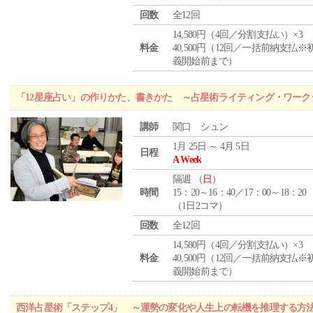
回数
全12回
14,580円（4回／分割支払い）×3
料金
40,500円（12回／一括前納支払※
義開始前まで）
「12星座占い」の作りかた、書きかた ～占星術ライティング・ワーク
講師
関口 シュン
1月 25日 ～ 4月 5日
日程
A Week
隔週 （
日
）
時間
15：20～16：40／17：00～18：20
（1日2コマ）
回数
全12回
14,580円（4回／分割支払い）×3
料金
40,500円（12回／一括前納支払※
義開始前まで）
西洋占星術「ステップ4」 ～運勢の変化や人生上の転機を推理する方