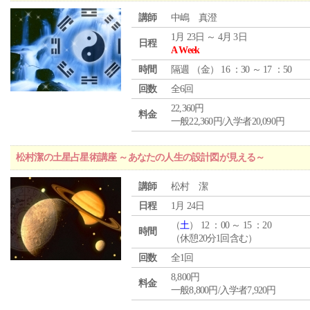
講師
中嶋 真澄
1月 23日 ～ 4月 3日
日程
A Week
時間
隔週 （
金
） 16 ：30 ～ 17 ：50
回数
全6回
22,360円
料金
一般22,360円/入学者20,090円
松村潔の土星占星術講座 ～あなたの人生の設計図が見える～
講師
松村 潔
日程
1月 24日
（
土
） 12 ：00 ～ 15 ：20
時間
（休憩20分1回含む）
回数
全1回
8,800円
料金
一般8,800円/入学者7,920円