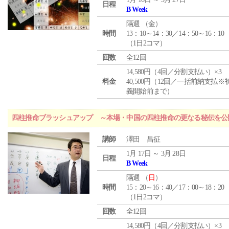
日程
B Week
隔週 （
金
）
時間
13：10～14：30／14：50～16：10
（1日2コマ）
回数
全12回
14,580円（4回／分割支払い）×3
料金
40,500円（12回／一括前納支払※
義開始前まで）
四柱推命ブラッシュアップ ～本場・中国の四柱推命の更なる秘伝を公
講師
澤田 昌征
1月 17日 ～ 3月 28日
日程
B Week
隔週 （
日
）
時間
15：20～16：40／17：00～18：20
（1日2コマ）
回数
全12回
14,580円（4回／分割支払い）×3