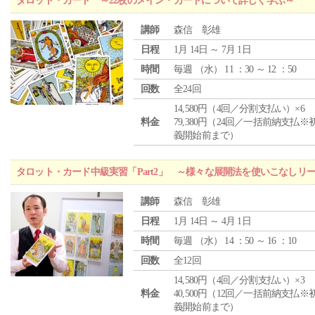
タロット・カード ～22枚のメイン・カードについて詳しく学ぶ～
講師
森信 彰雄
日程
1月 14日 ～ 7月 1日
時間
毎週 （
水
） 11 ：30 ～ 12 ：50
回数
全24回
14,580円（4回／分割支払い）×6
料金
79,380円（24回／一括前納支払※
義開始前まで）
タロット・カード中級実習「Part2」 ～様々な展開法を使いこなしリ
講師
森信 彰雄
日程
1月 14日 ～ 4月 1日
時間
毎週 （
水
） 14 ：50 ～ 16 ：10
回数
全12回
14,580円（4回／分割支払い）×3
料金
40,500円（12回／一括前納支払※
義開始前まで）