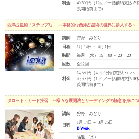
料金
40,500円（12回／一括前納支払※
義開始前まで）
西洋占星術「ステップ3」 ～本格的な西洋占星術の世界に参入する～
講師
狩野 みどり
日程
1月 14日 ～ 4月 1日
時間
毎週 （
水
） 19 ：00 ～ 20 ：20
回数
全12回
14,580円（4回／分割支払い）×3
料金
40,500円（12回／一括前納支払※
義開始前まで）
タロット・カード実習 ～様々な展開法とリーディングの極意を身につ
講師
狩野 みどり
1月 14日 ～ 3月 25日
日程
B Week
隔週 （
水
）