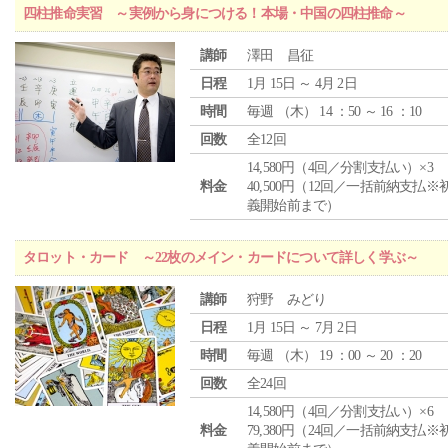
四柱推命実習 ～実例から身につける！本場・中国の四柱推命～
講師
澤田 昌征
日程
1月 15日 ～ 4月 2日
時間
毎週 （
木
） 14 ：50 ～ 16 ：10
回数
全12回
14,580円（4回／分割支払い）×3
料金
40,500円（12回／一括前納支払※
義開始前まで）
タロット・カード ～22枚のメイン・カードについて詳しく学ぶ～
講師
狩野 みどり
日程
1月 15日 ～ 7月 2日
時間
毎週 （
木
） 19 ：00 ～ 20 ：20
回数
全24回
14,580円（4回／分割支払い）×6
料金
79,380円（24回／一括前納支払※