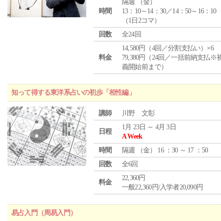
隔週 （
金
）
時間
13：10～14：30／14：50～16：10
（1日2コマ）
回数
全24回
14,580円（4回／分割支払い）×6
料金
79,380円（24回／一括前納支払※
義開始前まで）
知って得する東洋系占いの初歩「相性編」
講師
川野 文彰
1月 23日 ～ 4月 3日
日程
A Week
時間
隔週 （
金
） 16 ：30 ～ 17 ：50
回数
全6回
22,360円
料金
一般22,360円/入学者20,090円
易占入門（周易入門）