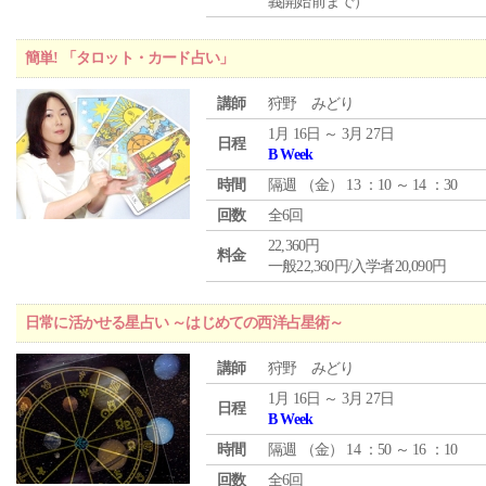
義開始前まで）
簡単! 「タロット・カード占い」
講師
狩野 みどり
1月 16日 ～ 3月 27日
日程
B Week
時間
隔週 （
金
） 13 ：10 ～ 14 ：30
回数
全6回
22,360円
料金
一般22,360円/入学者20,090円
日常に活かせる星占い ～はじめての西洋占星術～
講師
狩野 みどり
1月 16日 ～ 3月 27日
日程
B Week
時間
隔週 （
金
） 14 ：50 ～ 16 ：10
回数
全6回