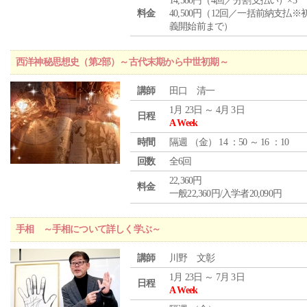
14,580円（4回／分割支払い）×3
料金
40,500円（12回／一括前納支払※
義開始前まで）
西洋神秘思想史（第2部）～古代末期から中世初期～
講師
田口 清一
1月 23日 ～ 4月 3日
日程
A Week
時間
隔週 （
金
） 14 ：50 ～ 16 ：10
回数
全6回
22,360円
料金
一般22,360円/入学者20,090円
手相 ～手相について詳しく学ぶ～
講師
川野 文彰
1月 23日 ～ 7月 3日
日程
A Week