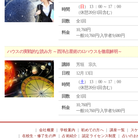
（
日
） 13 ：00 ～ 17 ：00
時間
（休憩20分1回含む）
回数
全1回
10,760円
料金
一般10,760円/入学者9,680円
ハウスの実戦的な読み方 ～西洋占星術の12ハウスを徹底解明～
講師
芳垣 宗久
日程
12月 13日
（
土
） 13 ：00 ～ 17 ：00
時間
（休憩20分1回含む）
回数
全1回
10,760円
料金
一般10,760円/入学者9,680円
｜
会社概要
｜
学校案内
｜
初めての方へ
｜
講座一覧
｜
ス
｜
在校生・修了生の声
｜
占術紹介
｜
認定ライセンス制度
｜
占いのお