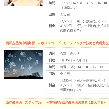
時間
13：10～14：30／14：50～16：10
（1日2コマ）
回数
全12回
14,580円（4回／分割支払い）×3
料金
40,500円（12回／一括前納支払※
義開始前まで）
西洋占星術中級実習 ～ホロスコープ・リーディングの技術と表現力を
講師
狩野 みどり
日程
1月 15日 ～ 4月 2日
時間
毎週 （
木
） 14 ：50 ～ 16 ：10
回数
全12回
14,580円（4回／分割支払い）×3
料金
40,500円（12回／一括前納支払※
義開始前まで）
西洋占星術「ステップ2」 ～本格的な西洋占星術の世界に参入する～