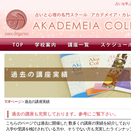
占いを学
TOPページ
>
過去の講座実績
過去の講座も充実しております。参考にご覧下さい。
こちらのページでは過去に開催した 数多くの講座の実績を紹介しており
入学や受講を検討されている方や、そうでない方も充実したラインナッ