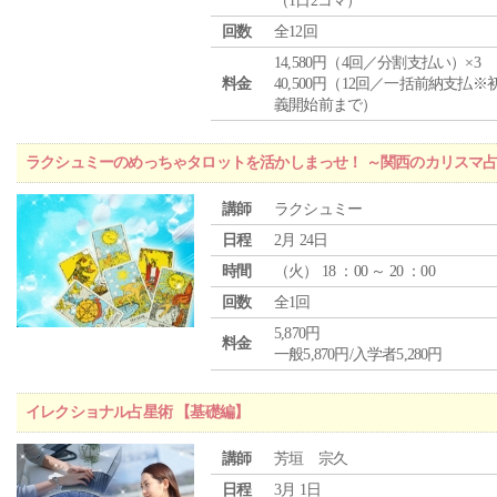
（1日2コマ）
回数
全12回
14,580円（4回／分割支払い）×3
料金
40,500円（12回／一括前納支払※
義開始前まで）
ラクシュミーのめっちゃタロットを活かしまっせ！ ～関西のカリスマ
講師
ラクシュミー
日程
2月 24日
時間
（
火
） 18 ：00 ～ 20 ：00
回数
全1回
5,870円
料金
一般5,870円/入学者5,280円
イレクショナル占星術 【基礎編】
講師
芳垣 宗久
日程
3月 1日