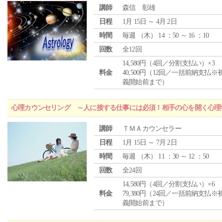
講師
森信 彰雄
日程
1月 15日 ～ 4月 2日
時間
毎週 （
木
） 14 ：50 ～ 16 ：10
回数
全12回
14,580円（4回／分割支払い）×3
料金
40,500円（12回／一括前納支払※
義開始前まで）
心理カウンセリング ～人に接する仕事には必須！相手の心を開く心理
講師
ＴＭＡカウンセラー
日程
1月 15日 ～ 7月 2日
時間
毎週 （
木
） 11 ：30 ～ 12 ：50
回数
全24回
14,580円（4回／分割支払い）×6
料金
79,380円（24回／一括前納支払※
義開始前まで）