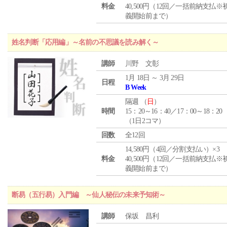
料金
40,500円（12回／一括前納支払※
義開始前まで）
姓名判断「応用編」～名前の不思議を読み解く～
講師
川野 文彰
1月 18日 ～ 3月 29日
日程
B Week
隔週 （
日
）
時間
15：20～16：40／17：00～18：20
（1日2コマ）
回数
全12回
14,580円（4回／分割支払い）×3
料金
40,500円（12回／一括前納支払※
義開始前まで）
断易（五行易）入門編 ～仙人秘伝の未来予知術～
講師
保坂 昌利