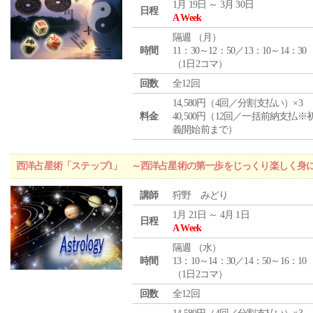
1月 19日 ～ 3月 30日
日程
A Week
隔週 （
月
）
時間
11：30～12：50／13：10～14：30
（1日2コマ）
回数
全12回
14,580円（4回／分割支払い）×3
料金
40,500円（12回／一括前納支払※
義開始前まで）
西洋占星術「ステップ1」 ～西洋占星術の第一歩をじっくり楽しく身
講師
狩野 みどり
1月 21日 ～ 4月 1日
日程
A Week
隔週 （
水
）
時間
13：10～14：30／14：50～16：10
（1日2コマ）
回数
全12回