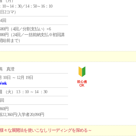
週 （
月
）
：10～14：30／14：50～16：10
1日2コマ）
24回
4,580円（4回／分割支払い）×6
9,380円（24回／一括前納支払※初回講
開始前まで）
嶋 真澄
月 10日 ～ 12月 19日
Week
週 （
火
） 13 ：10 ～ 14 ：30
6回
,360円
22,360円/入学者20,090円
 ～様々な展開法を使いこなしリーディングを深める～