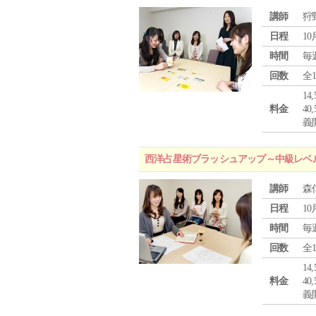
講師
狩
日程
10
時間
毎
回数
全
1
料金
4
義
西洋占星術ブラッシュアップ～中級レベ
講師
森
日程
10
時間
毎
回数
全
1
料金
4
義