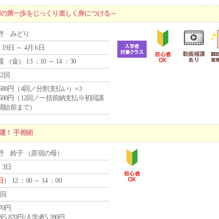
術の第一歩をじっくり楽しく身につける～
野 みどり
 19日 ～ 4月 6日
週 （
金
） 13 ：10 ～ 14 ：30
12回
4,580円（4回／分割支払い）×3
0,500円（12回／一括前納支払※初回講
開始前まで）
運！ 手相術
野 鈴子 （原宿の母）
 3日
日
） 12 ：00 ～ 14 ：00
1回
870円
5,870円/入学者5,280円