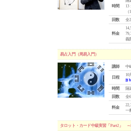
隔
時間
13
（
回数
全
1
料金
7
義
易占入門（周易入門）
講師
中
10
日程
B 
時間
隔
回数
全
22
料金
一般
タロット・カード中級実習「Part2」