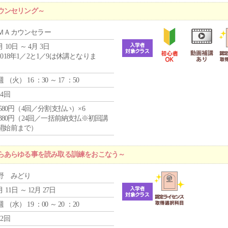
ウンセリング～
ＭＡカウンセラー
月 10日 ～ 4月 3日
2018年1／2と1／9は休講となりま
。
週 （
火
） 16 ：30 ～ 17 ：50
24回
4,580円（4回／分割支払い）×6
9,380円（24回／一括前納支払※初回講
開始前まで）
らあらゆる事を読み取る訓練をおこなう～
野 みどり
月 11日 ～ 12月 27日
週 （
水
） 19 ：00 ～ 20 ：20
12回