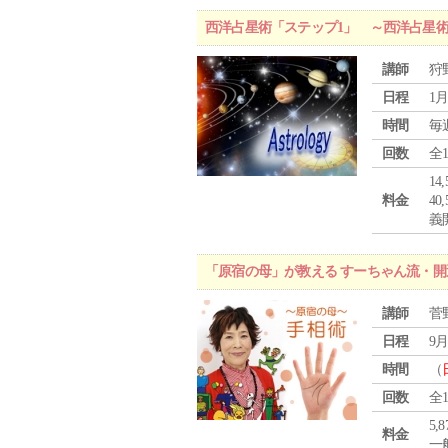
西洋占星術「ステップ1」 ～西洋占星
講師
狩
日程
1月
時間
毎
回数
全
1
料金
4
義
「原宿の母」が教える すーちゃん流・開
講師
菅
日程
9月
時間
（
回数
全
5,
料金
一般