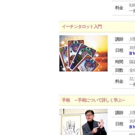
8,
料金
一般
イーチンタロット入門
講師
川
10
日程
B 
時間
隔
回数
全
22
料金
一般
手相 ～手相について詳しく学ぶ～
講師
川
10
日程
B 