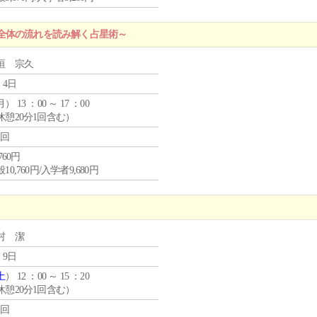
全体の流れを読み解く占星術～
垣 宗久
 4日
月
） 13 ：00 ～ 17 ：00
休憩20分1回含む）
1回
,760円
10,760円/入学者9,680円
村 潔
 9日
土
） 12 ：00 ～ 15 ：20
休憩20分1回含む）
1回