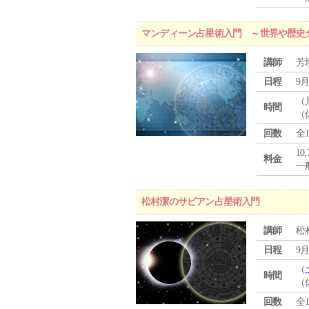
マンディーン占星術入門 ～世界や歴史
講師
芳
日程
9月
（
時間
（
回数
全
10
料金
一般
松村潔のサビアン占星術入門
講師
松
日程
9月
（
時間
（
回数
全