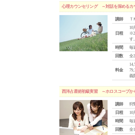
心理カウンセリング ～対話を深めるカ
講師
Ｔ
10
日程
※
す
時間
毎
回数
全
1
料金
7
義
西洋占星術初級実習 ～ホロスコープか
講師
狩
日程
10
時間
毎
回数
全