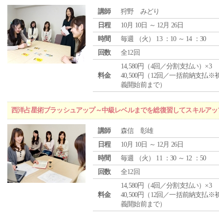
講師
狩野 みどり
日程
10月 10日 ～ 12月 26日
時間
毎週 （
火
） 13 ：10 ～ 14 ：30
回数
全12回
14,580円（4回／分割支払い）×3
料金
40,500円（12回／一括前納支払※
義開始前まで）
西洋占星術ブラッシュアップ～中級レベルまでを総復習してスキルアッ
講師
森信 彰雄
日程
10月 10日 ～ 12月 26日
時間
毎週 （
火
） 11 ：30 ～ 12 ：50
回数
全12回
14,580円（4回／分割支払い）×3
料金
40,500円（12回／一括前納支払※
義開始前まで）