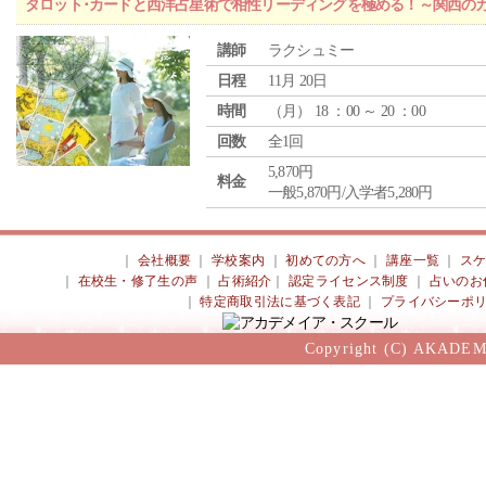
タロット･カードと西洋占星術で相性リーディングを極める！～関西の
講師
ラクシュミー
日程
11月 20日
時間
（
月
） 18 ：00 ～ 20 ：00
回数
全1回
5,870円
料金
一般5,870円/入学者5,280円
｜
会社概要
｜
学校案内
｜
初めての方へ
｜
講座一覧
｜
ス
｜
在校生・修了生の声
｜
占術紹介
｜
認定ライセンス制度
｜
占いのお
｜
特定商取引法に基づく表記
｜
プライバシーポ
Copyright (C) AKADEM