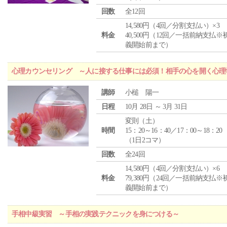
回数
全12回
14,580円（4回／分割支払い）×3
料金
40,500円（12回／一括前納支払※
義開始前まで）
心理カウンセリング ～人に接する仕事には必須！相手の心を開く心理
講師
小槌 陽一
日程
10月 28日 ～ 3月 31日
変則（土）
時間
15：20～16：40／17：00～18：20
（1日2コマ）
回数
全24回
14,580円（4回／分割支払い）×6
料金
79,380円（24回／一括前納支払※
義開始前まで）
手相中級実習 ～手相の実践テクニックを身につける～