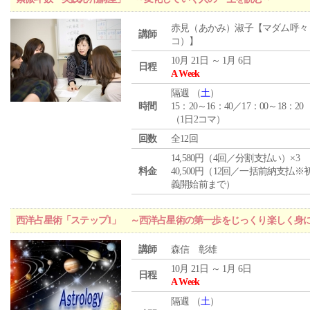
赤見（あかみ）淑子【マダム呼々
講師
コ）】
10月 21日 ～ 1月 6日
日程
A Week
隔週 （
土
）
時間
15：20～16：40／17：00～18：20
（1日2コマ）
回数
全12回
14,580円（4回／分割支払い）×3
料金
40,500円（12回／一括前納支払※
義開始前まで）
西洋占星術「ステップ1」 ～西洋占星術の第一歩をじっくり楽しく身
講師
森信 彰雄
10月 21日 ～ 1月 6日
日程
A Week
隔週 （
土
）