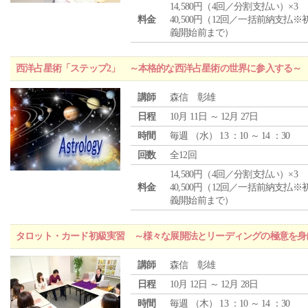
14,580円（4回／分割支払い）×3
料金
40,500円（12回／一括前納支払※
義開始前まで）
西洋占星術「ステップ2」 ～本格的な西洋占星術の世界に参入する～
講師
森信 彰雄
日程
10月 11日 ～ 12月 27日
時間
毎週 （
水
） 13 ：10 ～ 14 ：30
回数
全12回
14,580円（4回／分割支払い）×3
料金
40,500円（12回／一括前納支払※
義開始前まで）
タロット・カード初級実習 ～様々な展開法とリーディングの極意を身
講師
森信 彰雄
日程
10月 12日 ～ 12月 28日
時間
毎週 （
木
） 13 ：10 ～ 14 ：30