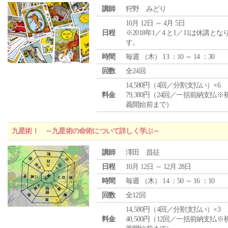
講師
狩野 みどり
10月 12日 ～ 4月 5日
日程
※2018年1／4 と1／11は休講とな
す。
時間
毎週 （
木
） 13 ：10 ～ 14 ：30
回数
全24回
14,580円（4回／分割支払い）×6
料金
79,380円（24回／一括前納支払※
義開始前まで）
九星術Ⅰ ～九星術の命術について詳しく学ぶ～
講師
澤田 昌征
日程
10月 12日 ～ 12月 28日
時間
毎週 （
木
） 14 ：50 ～ 16 ：10
回数
全12回
14,580円（4回／分割支払い）×3
料金
40,500円（12回／一括前納支払※