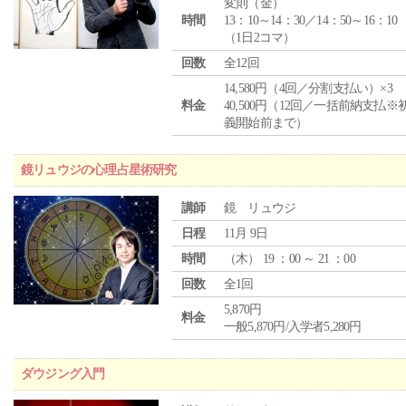
変則（金）
時間
13：10～14：30／14：50～16：10
（1日2コマ）
回数
全12回
14,580円（4回／分割支払い）×3
料金
40,500円（12回／一括前納支払※
義開始前まで）
鏡リュウジの心理占星術研究
講師
鏡 リュウジ
日程
11月 9日
時間
（
木
） 19 ：00 ～ 21 ：00
回数
全1回
5,870円
料金
一般5,870円/入学者5,280円
ダウジング入門