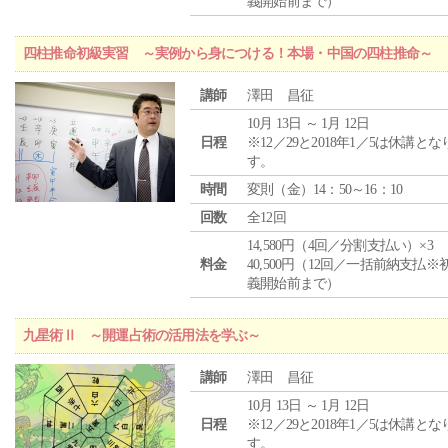
義開始前まで）
四柱推命初級実習 ～実例から身につける！本場・中国の四柱推命～
講師
澤田 昌征
10月 13日 ～ 1月 12日
日程
※12／29と2018年1／5は休講とな
す。
時間
変則（金）14：50～16：10
回数
全12回
14,580円（4回／分割支払い）×3
料金
40,500円（12回／一括前納支払※
義開始前まで）
九星術Ⅱ ～開運占術の活用法を学ぶ～
講師
澤田 昌征
10月 13日 ～ 1月 12日
日程
※12／29と2018年1／5は休講とな
す。