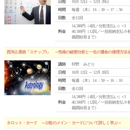
日程
10月 12日 ～ 12月 28日
時間
毎週 （
木
） 16 ：30 ～ 17 ：50
回数
全12回
14,580円（4回／分割支払い）×3
料金
40,500円（12回／一括前納支払※
義開始前まで）
西洋占星術「ステップ3」 ～性格の細密分析と一生の運命の推理方法
講師
狩野 みどり
日程
10月 12日 ～ 12月 28日
時間
毎週 （
木
） 14 ：50 ～ 16 ：10
回数
全12回
14,580円（4回／分割支払い）×3
料金
40,500円（12回／一括前納支払※
義開始前まで）
タロット・カード ～22枚のメイン・カードについて詳しく学ぶ～