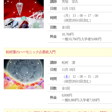
講師
芳垣 宗久
日程
11月 13日
（
月
） 13 ：00 ～ 17 ：00
時間
（休憩20分1回含む）
回数
全1回
10,760円
料金
一般10,760円/入学者9,680円
松村潔のハーモニック占星術入門
講師
松村 潔
日程
11月 18日
（
土
） 12 ：00 ～ 15 ：20
時間
（休憩20分1回含む）
回数
全1回
8,800円
料金
一般8,800円/入学者7,920円