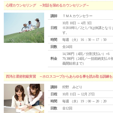
心理カウンセリング ～対話を深めるカウンセリング～
講師
ＴＭＡカウンセラー
10月 10日 ～ 4月 3日
日程
※2018年1／2と1／9は休講となり
す。
時間
毎週 （
火
） 16 ：30 ～ 17 ：50
回数
全24回
14,580円（4回／分割支払い）×6
料金
79,380円（24回／一括前納支払※
義開始前まで）
西洋占星術初級実習 ～ホロスコープからあらゆる事を読み取る訓練を
講師
狩野 みどり
日程
10月 11日 ～ 12月 27日
時間
毎週 （
水
） 19 ：00 ～ 20 ：20
回数
全12回