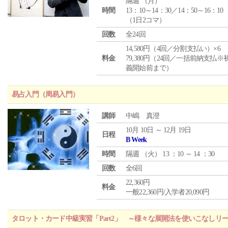
隔週 （
月
）
時間
13：10～14：30／14：50～16：10
（1日2コマ）
回数
全24回
14,580円（4回／分割支払い）×6
料金
79,380円（24回／一括前納支払※
義開始前まで）
易占入門（周易入門）
講師
中嶋 真澄
10月 10日 ～ 12月 19日
日程
B Week
時間
隔週 （
火
） 13 ：10 ～ 14 ：30
回数
全6回
22,360円
料金
一般22,360円/入学者20,090円
タロット・カード中級実習「Part2」 ～様々な展開法を使いこなしリ