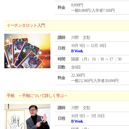
8,800円
料金
一般8,800円/入学者7,920円
イーチンタロット入門
講師
川野 文彰
10月 9日 ～ 12月 18日
日程
B Week
時間
隔週 （
月
） 16 ：30 ～ 17 ：50
回数
全6回
22,360円
料金
一般22,360円/入学者20,090円
手相 ～手相について詳しく学ぶ～
講師
川野 文彰
10月 9日 ～ 3月 26日
日程
B Week