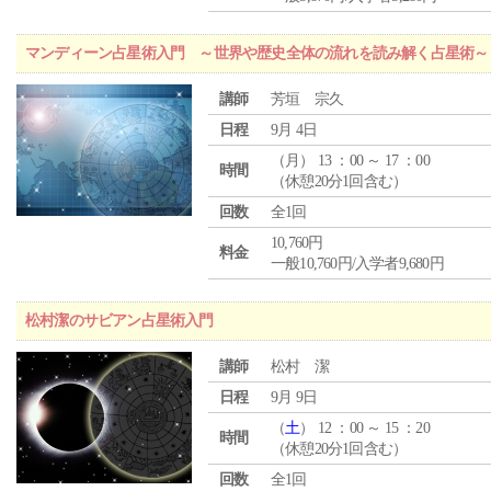
マンディーン占星術入門 ～世界や歴史全体の流れを読み解く占星術～
講師
芳垣 宗久
日程
9月 4日
（
月
） 13 ：00 ～ 17 ：00
時間
（休憩20分1回含む）
回数
全1回
10,760円
料金
一般10,760円/入学者9,680円
松村潔のサビアン占星術入門
講師
松村 潔
日程
9月 9日
（
土
） 12 ：00 ～ 15 ：20
時間
（休憩20分1回含む）
回数
全1回