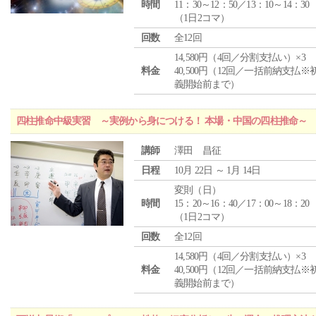
時間
11：30～12：50／13：10～14：30
（1日2コマ）
回数
全12回
14,580円（4回／分割支払い）×3
料金
40,500円（12回／一括前納支払※
義開始前まで）
四柱推命中級実習 ～実例から身につける！ 本場・中国の四柱推命～
講師
澤田 昌征
日程
10月 22日 ～ 1月 14日
変則（日）
時間
15：20～16：40／17：00～18：20
（1日2コマ）
回数
全12回
14,580円（4回／分割支払い）×3
料金
40,500円（12回／一括前納支払※
義開始前まで）