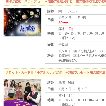
西洋占星術「ステップ3」 ～性格の細密分析と一生の運命の推理方法
講師
関口 シュン
10月 22日 ～ 1月 7日
日程
A Week
隔週 （
日
）
時間
15：20～16：40／17：00～18：20
（1日2コマ）
回数
全12回
14,580円（4回／分割支払い）×3
料金
40,500円（12回／一括前納支払※
義開始前まで）
タロット・カードⅡ「小アルカナ」実習 ～78枚フルセット用の展開
講師
森信 彰雄
日程
10月 28日 ～ 1月 20日
変則（土）
時間
11：30～12：50／13：10～14：30
（1日2コマ）