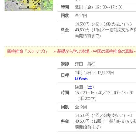
時間
変則（金）16：30～17：50
回数
全12回
14,580円（4回／分割支払い）×3
料金
40,500円（12回／一括前納支払※
義開始前まで）
四柱推命「ステップ3」 ～基礎から学ぶ本場・中国の四柱推命の真髄
講師
澤田 昌征
10月 14日 ～ 12月 23日
日程
B Week
隔週 （
土
）
時間
15：20～16：40／17：00～18：20
（1日2コマ）
回数
全12回
14,580円（4回／分割支払い）×3
料金
40,500円（12回／一括前納支払※
義開始前まで）