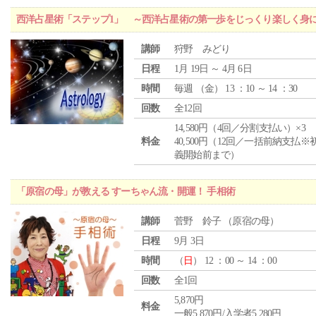
西洋占星術「ステップ1」 ～西洋占星術の第一歩をじっくり楽しく身
講師
狩野 みどり
日程
1月 19日 ～ 4月 6日
時間
毎週 （
金
） 13 ：10 ～ 14 ：30
回数
全12回
14,580円（4回／分割支払い）×3
料金
40,500円（12回／一括前納支払※
義開始前まで）
「原宿の母」が教える すーちゃん流・開運！ 手相術
講師
菅野 鈴子 （原宿の母）
日程
9月 3日
時間
（
日
） 12 ：00 ～ 14 ：00
回数
全1回
5,870円
料金
一般5,870円/入学者5,280円