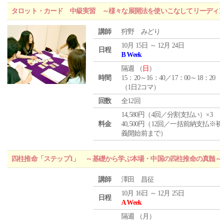
タロット・カード 中級実習 ～様々な展開法を使いこなしてリーディ
講師
狩野 みどり
10月 15日 ～ 12月 24日
日程
B Week
隔週 （
日
）
時間
15：20～16：40／17：00～18：20
（1日2コマ）
回数
全12回
14,580円（4回／分割支払い）×3
料金
40,500円（12回／一括前納支払※
義開始前まで）
四柱推命「ステップ1」 ～基礎から学ぶ本場・中国の四柱推命の真髄
講師
澤田 昌征
10月 16日 ～ 12月 25日
日程
A Week
隔週 （
月
）