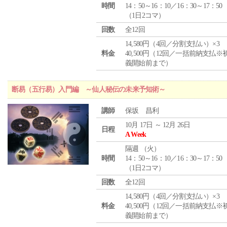
時間
14：50～16：10／16：30～17：50
（1日2コマ）
回数
全12回
14,580円（4回／分割支払い）×3
料金
40,500円（12回／一括前納支払※
義開始前まで）
断易（五行易）入門編 ～仙人秘伝の未来予知術～
講師
保坂 昌利
10月 17日 ～ 12月 26日
日程
A Week
隔週 （
火
）
時間
14：50～16：10／16：30～17：50
（1日2コマ）
回数
全12回
14,580円（4回／分割支払い）×3
料金
40,500円（12回／一括前納支払※
義開始前まで）