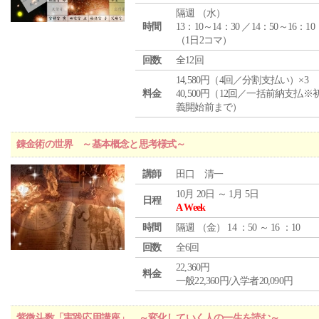
隔週 （
水
）
時間
13：10～14：30 ／14：50～16：10
（1日2コマ）
回数
全12回
14,580円（4回／分割支払い）×3
料金
40,500円（12回／一括前納支払※
義開始前まで）
錬金術の世界 ～基本概念と思考様式～
講師
田口 清一
10月 20日 ～ 1月 5日
日程
A Week
時間
隔週 （
金
） 14 ：50 ～ 16 ：10
回数
全6回
22,360円
料金
一般22,360円/入学者20,090円
紫微斗数「実践応用講座」 ～変化していく人の一生を読む～