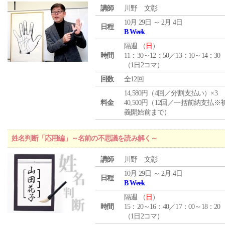
講師
川野 文彰
10月 29日 ～ 2月 4日
日程
B Week
隔週 （
日
）
時間
11：30～12：50／13：10～14：30
（1日2コマ）
回数
全12回
14,580円（4回／分割支払い）×3
料金
40,500円（12回／一括前納支払※
義開始前まで）
姓名判断「応用編」～名前の不思議を読み解く～
講師
川野 文彰
10月 29日 ～ 2月 4日
日程
B Week
隔週 （
日
）
時間
15：20～16：40／17：00～18：20
（1日2コマ）