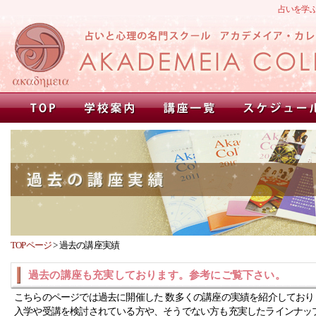
占いを学
TOPページ
>
過去の講座実績
過去の講座も充実しております。参考にご覧下さい。
こちらのページでは過去に開催した 数多くの講座の実績を紹介しており
入学や受講を検討されている方や、そうでない方も充実したラインナッ