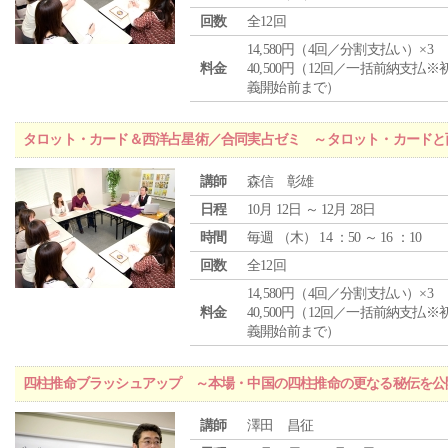
回数
全12回
14,580円（4回／分割支払い）×3
料金
40,500円（12回／一括前納支払※
義開始前まで）
タロット・カード＆西洋占星術／合同実占ゼミ ～タロット・カードと
講師
森信 彰雄
日程
10月 12日 ～ 12月 28日
時間
毎週 （
木
） 14 ：50 ～ 16 ：10
回数
全12回
14,580円（4回／分割支払い）×3
料金
40,500円（12回／一括前納支払※
義開始前まで）
四柱推命ブラッシュアップ ～本場・中国の四柱推命の更なる秘伝を公
講師
澤田 昌征