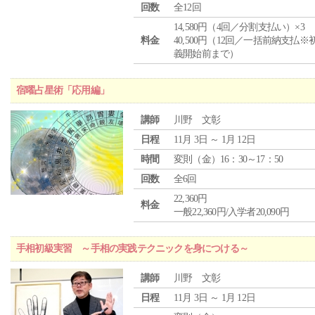
回数
全12回
14,580円（4回／分割支払い）×3
料金
40,500円（12回／一括前納支払※
義開始前まで）
宿曜占星術「応用編」
講師
川野 文彰
日程
11月 3日 ～ 1月 12日
時間
変則（金）16：30～17：50
回数
全6回
22,360円
料金
一般22,360円/入学者20,090円
手相初級実習 ～手相の実践テクニックを身につける～
講師
川野 文彰
日程
11月 3日 ～ 1月 12日