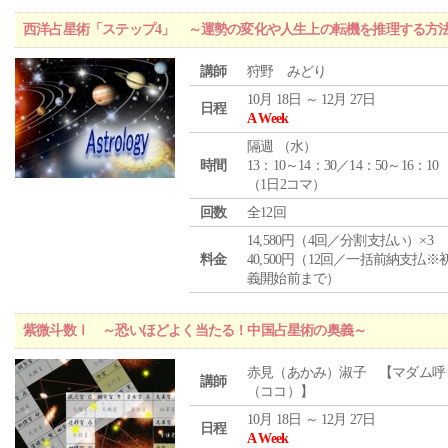
西洋占星術「ステップ4」 ～運勢の変化や人生上の転機を推理する方
講師
狩野 みどり
10月 18日 ～ 12月 27日
日程
A Week
隔週 （
水
）
時間
13：10～14：30／14：50～16：10
（1日2コマ）
回数
全12回
14,580円（4回／分割支払い）×3
料金
40,500円（12回／一括前納支払※
義開始前まで）
紫微斗数Ⅰ ～恐いほどよく当たる！中国占星術の奥義～
赤見（あかみ）淑子 【マダム呼
講師
（ココ）】
10月 18日 ～ 12月 27日
日程
A Week