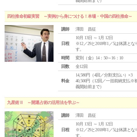
義開始前まで）
四柱推命初級実習 ～実例から身につける！本場・中国の四柱推命～
講師
澤田 昌征
10月 13日 ～ 1月 12日
日程
※12／29と2018年1／5は休講とな
す。
時間
変則（金）14：50～16：10
回数
全12回
14,580円（4回／分割支払い）×3
料金
40,500円（12回／一括前納支払※
義開始前まで）
九星術Ⅱ ～開運占術の活用法を学ぶ～
講師
澤田 昌征
10月 13日 ～ 1月 12日
日程
※12／29と2018年1／5は休講とな
す。