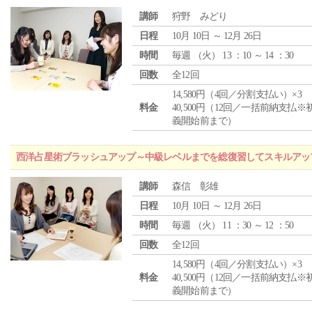
講師
狩野 みどり
日程
10月 10日 ～ 12月 26日
時間
毎週 （
火
） 13 ：10 ～ 14 ：30
回数
全12回
14,580円（4回／分割支払い）×3
料金
40,500円（12回／一括前納支払※
義開始前まで）
西洋占星術ブラッシュアップ～中級レベルまでを総復習してスキルアッ
講師
森信 彰雄
日程
10月 10日 ～ 12月 26日
時間
毎週 （
火
） 11 ：30 ～ 12 ：50
回数
全12回
14,580円（4回／分割支払い）×3
料金
40,500円（12回／一括前納支払※
義開始前まで）