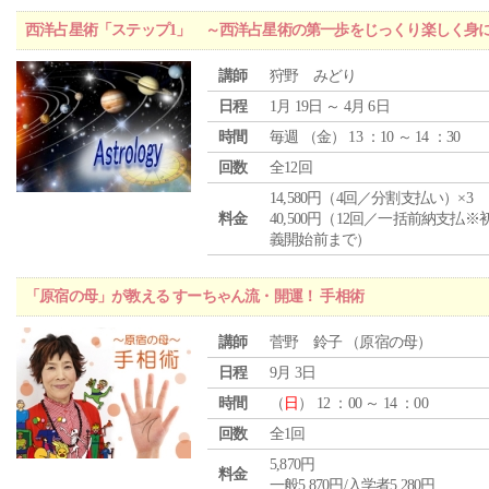
西洋占星術「ステップ1」 ～西洋占星術の第一歩をじっくり楽しく身
講師
狩野 みどり
日程
1月 19日 ～ 4月 6日
時間
毎週 （
金
） 13 ：10 ～ 14 ：30
回数
全12回
14,580円（4回／分割支払い）×3
料金
40,500円（12回／一括前納支払※
義開始前まで）
「原宿の母」が教える すーちゃん流・開運！ 手相術
講師
菅野 鈴子 （原宿の母）
日程
9月 3日
時間
（
日
） 12 ：00 ～ 14 ：00
回数
全1回
5,870円
料金
一般5,870円/入学者5,280円