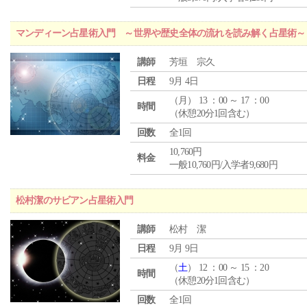
マンディーン占星術入門 ～世界や歴史全体の流れを読み解く占星術～
講師
芳垣 宗久
日程
9月 4日
（
月
） 13 ：00 ～ 17 ：00
時間
（休憩20分1回含む）
回数
全1回
10,760円
料金
一般10,760円/入学者9,680円
松村潔のサビアン占星術入門
講師
松村 潔
日程
9月 9日
（
土
） 12 ：00 ～ 15 ：20
時間
（休憩20分1回含む）
回数
全1回