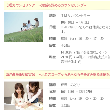
心理カウンセリング ～対話を深めるカウンセリング～
講師
ＴＭＡカウンセラー
10月 10日 ～ 4月 3日
日程
※2018年1／2と1／9は休講となり
す。
時間
毎週 （
火
） 16 ：30 ～ 17 ：50
回数
全24回
14,580円（4回／分割支払い）×6
料金
79,380円（24回／一括前納支払※
義開始前まで）
西洋占星術初級実習 ～ホロスコープからあらゆる事を読み取る訓練を
講師
狩野 みどり
日程
10月 11日 ～ 12月 27日
時間
毎週 （
水
） 19 ：00 ～ 20 ：20
回数
全12回