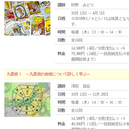
講師
狩野 みどり
10月 12日 ～ 4月 5日
日程
※2018年1／4 と1／11は休講とな
す。
時間
毎週 （
木
） 13 ：10 ～ 14 ：30
回数
全24回
14,580円（4回／分割支払い）×6
料金
79,380円（24回／一括前納支払※
義開始前まで）
九星術Ⅰ ～九星術の命術について詳しく学ぶ～
講師
澤田 昌征
日程
10月 12日 ～ 12月 28日
時間
毎週 （
木
） 14 ：50 ～ 16 ：10
回数
全12回
14,580円（4回／分割支払い）×3
料金
40,500円（12回／一括前納支払※