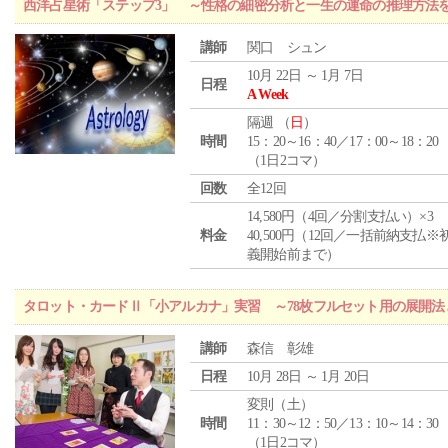
西洋占星術「ステップ3」 ～性格の細密分析と一生の運命の推理方法
講師
関口 シュン
10月 22日 ～ 1月 7日
日程
A Week
隔週 （
日
）
時間
15：20～16：40／17：00～18：20
（1日2コマ）
回数
全12回
14,580円（4回／分割支払い）×3
料金
40,500円（12回／一括前納支払※
義開始前まで）
タロット・カードⅡ「小アルカナ」実習 ～78枚フルセット用の展開
講師
森信 彰雄
日程
10月 28日 ～ 1月 20日
変則（土）
時間
11：30～12：50／13：10～14：30
（1日2コマ）