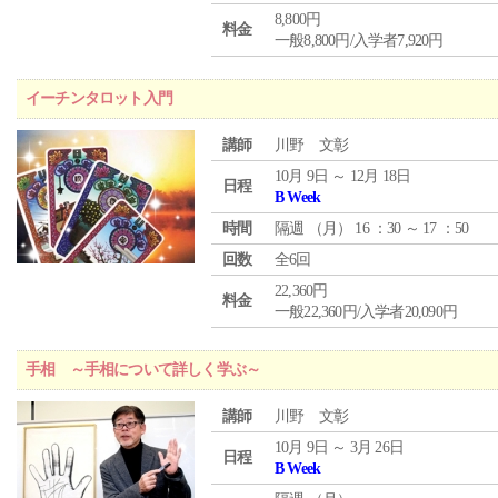
8,800円
料金
一般8,800円/入学者7,920円
イーチンタロット入門
講師
川野 文彰
10月 9日 ～ 12月 18日
日程
B Week
時間
隔週 （
月
） 16 ：30 ～ 17 ：50
回数
全6回
22,360円
料金
一般22,360円/入学者20,090円
手相 ～手相について詳しく学ぶ～
講師
川野 文彰
10月 9日 ～ 3月 26日
日程
B Week