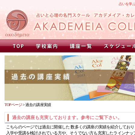
占いを学
TOPページ
>
過去の講座実績
過去の講座も充実しております。参考にご覧下さい。
こちらのページでは過去に開催した 数多くの講座の実績を紹介しており
入学や受講を検討されている方や、そうでない方も充実したラインナッ