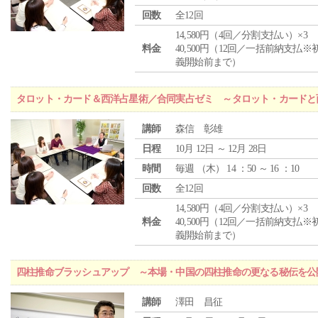
回数
全12回
14,580円（4回／分割支払い）×3
料金
40,500円（12回／一括前納支払※
義開始前まで）
タロット・カード＆西洋占星術／合同実占ゼミ ～タロット・カードと
講師
森信 彰雄
日程
10月 12日 ～ 12月 28日
時間
毎週 （
木
） 14 ：50 ～ 16 ：10
回数
全12回
14,580円（4回／分割支払い）×3
料金
40,500円（12回／一括前納支払※
義開始前まで）
四柱推命ブラッシュアップ ～本場・中国の四柱推命の更なる秘伝を公
講師
澤田 昌征