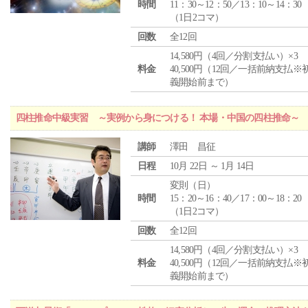
時間
11：30～12：50／13：10～14：30
（1日2コマ）
回数
全12回
14,580円（4回／分割支払い）×3
料金
40,500円（12回／一括前納支払※
義開始前まで）
四柱推命中級実習 ～実例から身につける！ 本場・中国の四柱推命～
講師
澤田 昌征
日程
10月 22日 ～ 1月 14日
変則（日）
時間
15：20～16：40／17：00～18：20
（1日2コマ）
回数
全12回
14,580円（4回／分割支払い）×3
料金
40,500円（12回／一括前納支払※
義開始前まで）