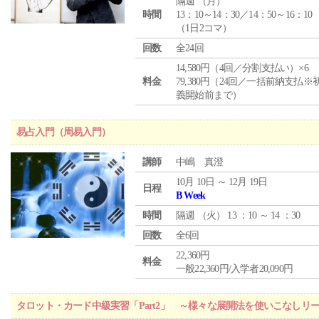
隔週 （
月
）
時間
13：10～14：30／14：50～16：10
（1日2コマ）
回数
全24回
14,580円（4回／分割支払い）×6
料金
79,380円（24回／一括前納支払※
義開始前まで）
易占入門（周易入門）
講師
中嶋 真澄
10月 10日 ～ 12月 19日
日程
B Week
時間
隔週 （
火
） 13 ：10 ～ 14 ：30
回数
全6回
22,360円
料金
一般22,360円/入学者20,090円
タロット・カード中級実習「Part2」 ～様々な展開法を使いこなしリ