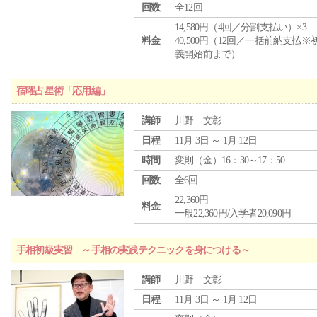
回数
全12回
14,580円（4回／分割支払い）×3
料金
40,500円（12回／一括前納支払※
義開始前まで）
宿曜占星術「応用編」
講師
川野 文彰
日程
11月 3日 ～ 1月 12日
時間
変則（金）16：30～17：50
回数
全6回
22,360円
料金
一般22,360円/入学者20,090円
手相初級実習 ～手相の実践テクニックを身につける～
講師
川野 文彰
日程
11月 3日 ～ 1月 12日