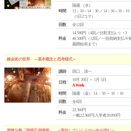
隔週 （
水
）
時間
13：10～14：30 ／14：50～16：10
（1日2コマ）
回数
全12回
14,580円（4回／分割支払い）×3
料金
40,500円（12回／一括前納支払※
義開始前まで）
錬金術の世界 ～基本概念と思考様式～
講師
田口 清一
10月 20日 ～ 1月 5日
日程
A Week
時間
隔週 （
金
） 14 ：50 ～ 16 ：10
回数
全6回
22,360円
料金
一般22,360円/入学者20,090円
紫微斗数「実践応用講座」 ～変化していく人の一生を読む～