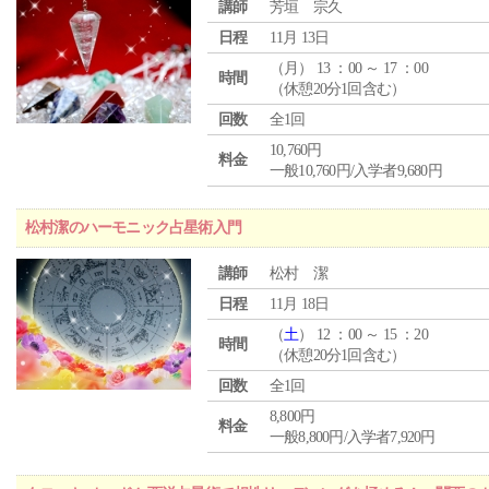
講師
芳垣 宗久
日程
11月 13日
（
月
） 13 ：00 ～ 17 ：00
時間
（休憩20分1回含む）
回数
全1回
10,760円
料金
一般10,760円/入学者9,680円
松村潔のハーモニック占星術入門
講師
松村 潔
日程
11月 18日
（
土
） 12 ：00 ～ 15 ：20
時間
（休憩20分1回含む）
回数
全1回
8,800円
料金
一般8,800円/入学者7,920円