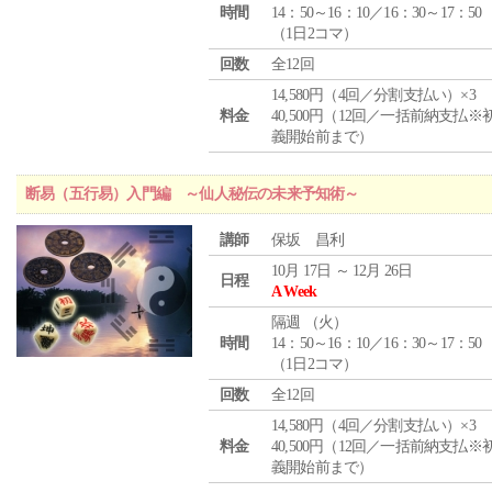
時間
14：50～16：10／16：30～17：50
（1日2コマ）
回数
全12回
14,580円（4回／分割支払い）×3
料金
40,500円（12回／一括前納支払※
義開始前まで）
断易（五行易）入門編 ～仙人秘伝の未来予知術～
講師
保坂 昌利
10月 17日 ～ 12月 26日
日程
A Week
隔週 （
火
）
時間
14：50～16：10／16：30～17：50
（1日2コマ）
回数
全12回
14,580円（4回／分割支払い）×3
料金
40,500円（12回／一括前納支払※
義開始前まで）