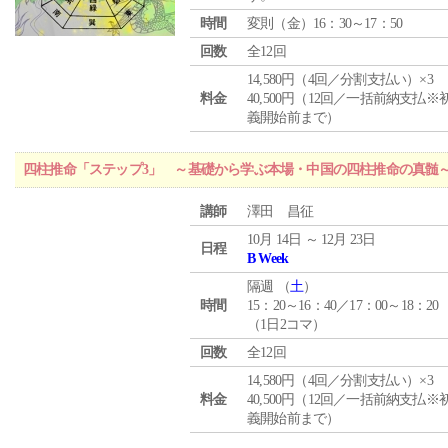
時間
変則（金）16：30～17：50
回数
全12回
14,580円（4回／分割支払い）×3
料金
40,500円（12回／一括前納支払※
義開始前まで）
四柱推命「ステップ3」 ～基礎から学ぶ本場・中国の四柱推命の真髄
講師
澤田 昌征
10月 14日 ～ 12月 23日
日程
B Week
隔週 （
土
）
時間
15：20～16：40／17：00～18：20
（1日2コマ）
回数
全12回
14,580円（4回／分割支払い）×3
料金
40,500円（12回／一括前納支払※
義開始前まで）