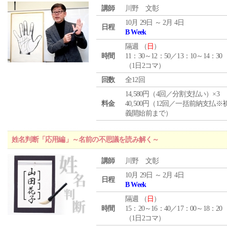
講師
川野 文彰
10月 29日 ～ 2月 4日
日程
B Week
隔週 （
日
）
時間
11：30～12：50／13：10～14：30
（1日2コマ）
回数
全12回
14,580円（4回／分割支払い）×3
料金
40,500円（12回／一括前納支払※
義開始前まで）
姓名判断「応用編」～名前の不思議を読み解く～
講師
川野 文彰
10月 29日 ～ 2月 4日
日程
B Week
隔週 （
日
）
時間
15：20～16：40／17：00～18：20
（1日2コマ）