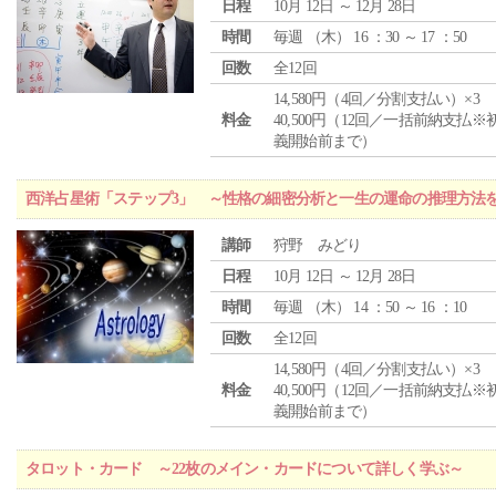
日程
10月 12日 ～ 12月 28日
時間
毎週 （
木
） 16 ：30 ～ 17 ：50
回数
全12回
14,580円（4回／分割支払い）×3
料金
40,500円（12回／一括前納支払※
義開始前まで）
西洋占星術「ステップ3」 ～性格の細密分析と一生の運命の推理方法
講師
狩野 みどり
日程
10月 12日 ～ 12月 28日
時間
毎週 （
木
） 14 ：50 ～ 16 ：10
回数
全12回
14,580円（4回／分割支払い）×3
料金
40,500円（12回／一括前納支払※
義開始前まで）
タロット・カード ～22枚のメイン・カードについて詳しく学ぶ～