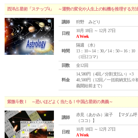
西洋占星術「ステップ4」 ～運勢の変化や人生上の転機を推理する方
講師
狩野 みどり
10月 18日 ～ 12月 27日
日程
A Week
隔週 （
水
）
時間
13：10～14：30／14：50～16：10
（1日2コマ）
回数
全12回
14,580円（4回／分割支払い）×3
料金
40,500円（12回／一括前納支払※
義開始前まで）
紫微斗数Ⅰ ～恐いほどよく当たる！中国占星術の奥義～
赤見（あかみ）淑子 【マダム呼
講師
（ココ）】
10月 18日 ～ 12月 27日
日程
A Week