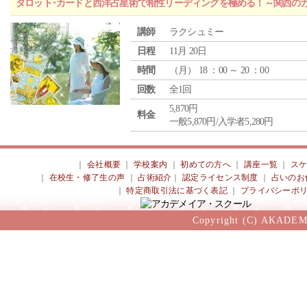
タロット･カードと西洋占星術で相性リーディングを極める！～関西の
講師
ラクシュミー
日程
11月 20日
時間
（
月
） 18 ：00 ～ 20 ：00
回数
全1回
5,870円
料金
一般5,870円/入学者5,280円
｜
会社概要
｜
学校案内
｜
初めての方へ
｜
講座一覧
｜
ス
｜
在校生・修了生の声
｜
占術紹介
｜
認定ライセンス制度
｜
占いのお
｜
特定商取引法に基づく表記
｜
プライバシーポ
Copyright (C) AKADEM