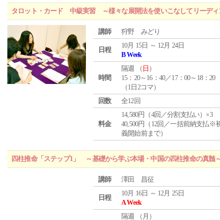
タロット・カード 中級実習 ～様々な展開法を使いこなしてリーディ
講師
狩野 みどり
10月 15日 ～ 12月 24日
日程
B Week
隔週 （
日
）
時間
15：20～16：40／17：00～18：20
（1日2コマ）
回数
全12回
14,580円（4回／分割支払い）×3
料金
40,500円（12回／一括前納支払※
義開始前まで）
四柱推命「ステップ1」 ～基礎から学ぶ本場・中国の四柱推命の真髄
講師
澤田 昌征
10月 16日 ～ 12月 25日
日程
A Week
隔週 （
月
）