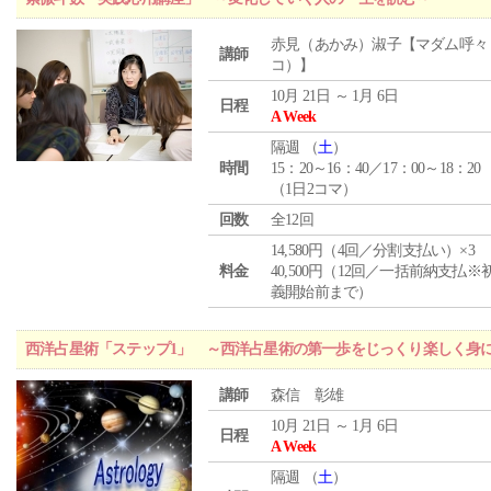
赤見（あかみ）淑子【マダム呼々
講師
コ）】
10月 21日 ～ 1月 6日
日程
A Week
隔週 （
土
）
時間
15：20～16：40／17：00～18：20
（1日2コマ）
回数
全12回
14,580円（4回／分割支払い）×3
料金
40,500円（12回／一括前納支払※
義開始前まで）
西洋占星術「ステップ1」 ～西洋占星術の第一歩をじっくり楽しく身
講師
森信 彰雄
10月 21日 ～ 1月 6日
日程
A Week
隔週 （
土
）