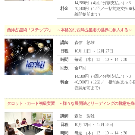
14,580円（4回／分割支払い）×3
料金
40,500円（12回／一括前納支払※
義開始前まで）
西洋占星術「ステップ2」 ～本格的な西洋占星術の世界に参入する～
講師
森信 彰雄
日程
10月 11日 ～ 12月 27日
時間
毎週 （
水
） 13 ：10 ～ 14 ：30
回数
全12回
14,580円（4回／分割支払い）×3
料金
40,500円（12回／一括前納支払※
義開始前まで）
タロット・カード初級実習 ～様々な展開法とリーディングの極意を身
講師
森信 彰雄
日程
10月 12日 ～ 12月 28日
時間
毎週 （
木
） 13 ：10 ～ 14 ：30