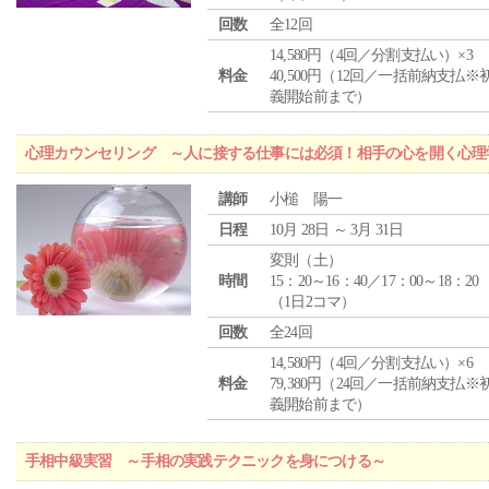
回数
全12回
14,580円（4回／分割支払い）×3
料金
40,500円（12回／一括前納支払※
義開始前まで）
心理カウンセリング ～人に接する仕事には必須！相手の心を開く心理
講師
小槌 陽一
日程
10月 28日 ～ 3月 31日
変則（土）
時間
15：20～16：40／17：00～18：20
（1日2コマ）
回数
全24回
14,580円（4回／分割支払い）×6
料金
79,380円（24回／一括前納支払※
義開始前まで）
手相中級実習 ～手相の実践テクニックを身につける～