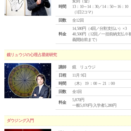
変則（金）
時間
13：10～14：30／14：50～16：10
（1日2コマ）
回数
全12回
14,580円（4回／分割支払い）×3
料金
40,500円（12回／一括前納支払※
義開始前まで）
鏡リュウジの心理占星術研究
講師
鏡 リュウジ
日程
11月 9日
時間
（
木
） 19 ：00 ～ 21 ：00
回数
全1回
5,870円
料金
一般5,870円/入学者5,280円
ダウジング入門