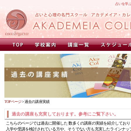
占いを学
TOPページ
>
過去の講座実績
過去の講座も充実しております。参考にご覧下さい。
こちらのページでは過去に開催した 数多くの講座の実績を紹介しており
入学や受講を検討されている方や、そうでない方も充実したラインナッ