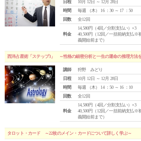
日程
10月 12日 ～ 12月 28日
時間
毎週 （
木
） 16 ：30 ～ 17 ：50
回数
全12回
14,580円（4回／分割支払い）×3
料金
40,500円（12回／一括前納支払※
義開始前まで）
西洋占星術「ステップ3」 ～性格の細密分析と一生の運命の推理方法
講師
狩野 みどり
日程
10月 12日 ～ 12月 28日
時間
毎週 （
木
） 14 ：50 ～ 16 ：10
回数
全12回
14,580円（4回／分割支払い）×3
料金
40,500円（12回／一括前納支払※
義開始前まで）
タロット・カード ～22枚のメイン・カードについて詳しく学ぶ～