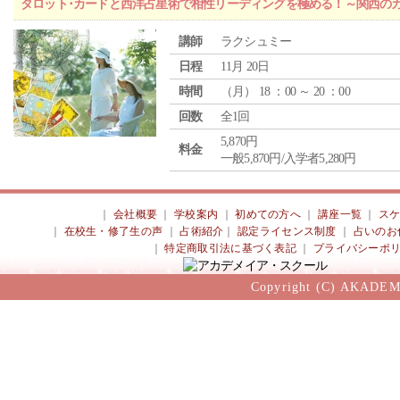
タロット･カードと西洋占星術で相性リーディングを極める！～関西の
講師
ラクシュミー
日程
11月 20日
時間
（
月
） 18 ：00 ～ 20 ：00
回数
全1回
5,870円
料金
一般5,870円/入学者5,280円
｜
会社概要
｜
学校案内
｜
初めての方へ
｜
講座一覧
｜
ス
｜
在校生・修了生の声
｜
占術紹介
｜
認定ライセンス制度
｜
占いのお
｜
特定商取引法に基づく表記
｜
プライバシーポ
Copyright (C) AKADEM