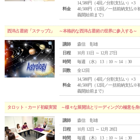
14,580円（4回／分割支払い）×3
料金
40,500円（12回／一括前納支払※
義開始前まで）
西洋占星術「ステップ2」 ～本格的な西洋占星術の世界に参入する～
講師
森信 彰雄
日程
10月 11日 ～ 12月 27日
時間
毎週 （
水
） 13 ：10 ～ 14 ：30
回数
全12回
14,580円（4回／分割支払い）×3
料金
40,500円（12回／一括前納支払※
義開始前まで）
タロット・カード初級実習 ～様々な展開法とリーディングの極意を身
講師
森信 彰雄
日程
10月 12日 ～ 12月 28日
時間
毎週 （
木
） 13 ：10 ～ 14 ：30