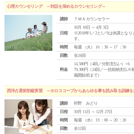
心理カウンセリング ～対話を深めるカウンセリング～
講師
ＴＭＡカウンセラー
10月 10日 ～ 4月 3日
日程
※2018年1／2と1／9は休講となり
す。
時間
毎週 （
火
） 16 ：30 ～ 17 ：50
回数
全24回
14,580円（4回／分割支払い）×6
料金
79,380円（24回／一括前納支払※
義開始前まで）
西洋占星術初級実習 ～ホロスコープからあらゆる事を読み取る訓練を
講師
狩野 みどり
日程
10月 11日 ～ 12月 27日
時間
毎週 （
水
） 19 ：00 ～ 20 ：20
回数
全12回