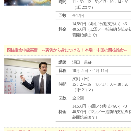
時間
11：30～12：50／13：10～14：30
（1日2コマ）
回数
全12回
14,580円（4回／分割支払い）×3
料金
40,500円（12回／一括前納支払※
義開始前まで）
四柱推命中級実習 ～実例から身につける！ 本場・中国の四柱推命～
講師
澤田 昌征
日程
10月 22日 ～ 1月 14日
変則（日）
時間
15：20～16：40／17：00～18：20
（1日2コマ）
回数
全12回
14,580円（4回／分割支払い）×3
料金
40,500円（12回／一括前納支払※
義開始前まで）