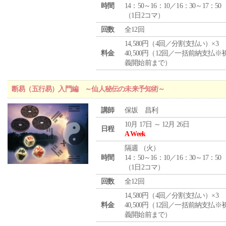
時間
14：50～16：10／16：30～17：50
（1日2コマ）
回数
全12回
14,580円（4回／分割支払い）×3
料金
40,500円（12回／一括前納支払※
義開始前まで）
断易（五行易）入門編 ～仙人秘伝の未来予知術～
講師
保坂 昌利
10月 17日 ～ 12月 26日
日程
A Week
隔週 （
火
）
時間
14：50～16：10／16：30～17：50
（1日2コマ）
回数
全12回
14,580円（4回／分割支払い）×3
料金
40,500円（12回／一括前納支払※
義開始前まで）