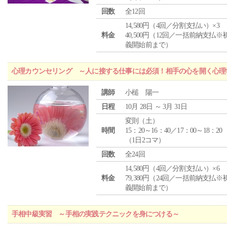
回数
全12回
14,580円（4回／分割支払い）×3
料金
40,500円（12回／一括前納支払※
義開始前まで）
心理カウンセリング ～人に接する仕事には必須！相手の心を開く心理
講師
小槌 陽一
日程
10月 28日 ～ 3月 31日
変則（土）
時間
15：20～16：40／17：00～18：20
（1日2コマ）
回数
全24回
14,580円（4回／分割支払い）×6
料金
79,380円（24回／一括前納支払※
義開始前まで）
手相中級実習 ～手相の実践テクニックを身につける～