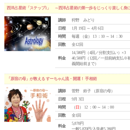
西洋占星術「ステップ1」 ～西洋占星術の第一歩をじっくり楽しく身
講師
狩野 みどり
日程
1月 19日 ～ 4月 6日
時間
毎週 （
金
） 13 ：10 ～ 14 ：30
回数
全12回
14,580円（4回／分割支払い）×3
料金
40,500円（12回／一括前納支払※
義開始前まで）
「原宿の母」が教える すーちゃん流・開運！ 手相術
講師
菅野 鈴子 （原宿の母）
日程
9月 3日
時間
（
日
） 12 ：00 ～ 14 ：00
回数
全1回
5,870円
料金
一般5,870円/入学者5,280円