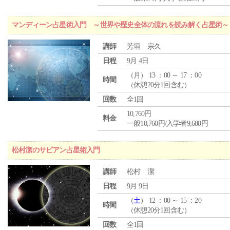
マンディーン占星術入門 ～世界や歴史全体の流れを読み解く占星術～
講師
芳垣 宗久
日程
9月 4日
（
月
） 13 ：00 ～ 17 ：00
時間
（休憩20分1回含む）
回数
全1回
10,760円
料金
一般10,760円/入学者9,680円
松村潔のサビアン占星術入門
講師
松村 潔
日程
9月 9日
（
土
） 12 ：00 ～ 15 ：20
時間
（休憩20分1回含む）
回数
全1回