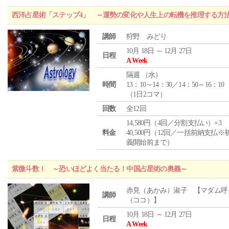
西洋占星術「ステップ4」 ～運勢の変化や人生上の転機を推理する方
講師
狩野 みどり
10月 18日 ～ 12月 27日
日程
A Week
隔週 （
水
）
時間
13：10～14：30／14：50～16：10
（1日2コマ）
回数
全12回
14,580円（4回／分割支払い）×3
料金
40,500円（12回／一括前納支払※
義開始前まで）
紫微斗数Ⅰ ～恐いほどよく当たる！中国占星術の奥義～
赤見（あかみ）淑子 【マダム呼
講師
（ココ）】
10月 18日 ～ 12月 27日
日程
A Week