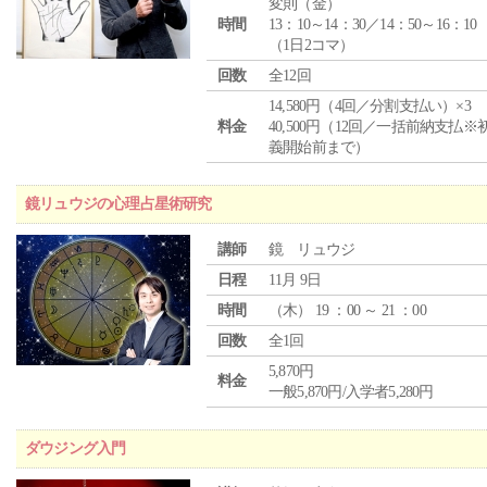
変則（金）
時間
13：10～14：30／14：50～16：10
（1日2コマ）
回数
全12回
14,580円（4回／分割支払い）×3
料金
40,500円（12回／一括前納支払※
義開始前まで）
鏡リュウジの心理占星術研究
講師
鏡 リュウジ
日程
11月 9日
時間
（
木
） 19 ：00 ～ 21 ：00
回数
全1回
5,870円
料金
一般5,870円/入学者5,280円
ダウジング入門