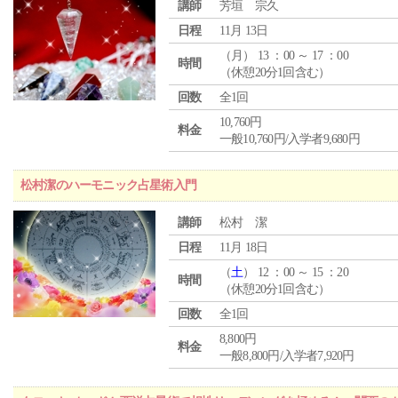
講師
芳垣 宗久
日程
11月 13日
（
月
） 13 ：00 ～ 17 ：00
時間
（休憩20分1回含む）
回数
全1回
10,760円
料金
一般10,760円/入学者9,680円
松村潔のハーモニック占星術入門
講師
松村 潔
日程
11月 18日
（
土
） 12 ：00 ～ 15 ：20
時間
（休憩20分1回含む）
回数
全1回
8,800円
料金
一般8,800円/入学者7,920円