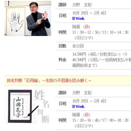
講師
川野 文彰
10月 29日 ～ 2月 4日
日程
B Week
隔週 （
日
）
時間
11：30～12：50／13：10～14：30
（1日2コマ）
回数
全12回
14,580円（4回／分割支払い）×3
料金
40,500円（12回／一括前納支払※
義開始前まで）
姓名判断「応用編」～名前の不思議を読み解く～
講師
川野 文彰
10月 29日 ～ 2月 4日
日程
B Week
隔週 （
日
）
時間
15：20～16：40／17：00～18：20
（1日2コマ）