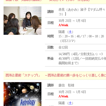
赤見（あかみ）淑子【マダム呼々
講師
コ）】
10月 21日 ～ 1月 6日
日程
A Week
隔週 （
土
）
時間
15：20～16：40／17：00～18：20
（1日2コマ）
回数
全12回
14,580円（4回／分割支払い）×3
料金
40,500円（12回／一括前納支払※
義開始前まで）
西洋占星術「ステップ1」 ～西洋占星術の第一歩をじっくり楽しく身
講師
森信 彰雄
10月 21日 ～ 1月 6日
日程
A Week
隔週 （
土
）