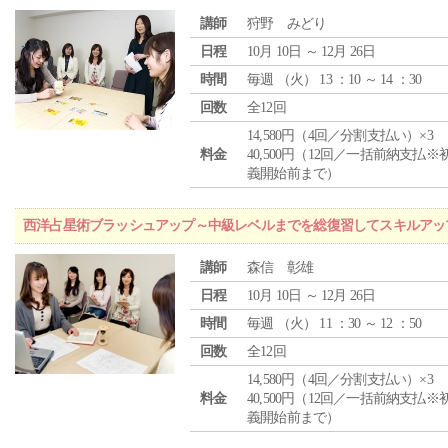
講師
狩野 みどり
日程
10月 10日 ～ 12月 26日
時間
毎週 （
火
） 13 ：10 ～ 14 ：30
回数
全12回
14,580円（4回／分割支払い）×3
料金
40,500円（12回／一括前納支払※
義開始前まで）
西洋占星術ブラッシュアップ～中級レベルまでを総復習してスキルアッ
講師
森信 彰雄
日程
10月 10日 ～ 12月 26日
時間
毎週 （
火
） 11 ：30 ～ 12 ：50
回数
全12回
14,580円（4回／分割支払い）×3
料金
40,500円（12回／一括前納支払※
義開始前まで）