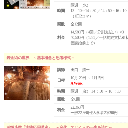
隔週 （
水
）
時間
13：10～14：30 ／14：50～16：10
（1日2コマ）
回数
全12回
14,580円（4回／分割支払い）×3
料金
40,500円（12回／一括前納支払※
義開始前まで）
錬金術の世界 ～基本概念と思考様式～
講師
田口 清一
10月 20日 ～ 1月 5日
日程
A Week
時間
隔週 （
金
） 14 ：50 ～ 16 ：10
回数
全6回
22,360円
料金
一般22,360円/入学者20,090円
紫微斗数「実践応用講座」 ～変化していく人の一生を読む～