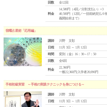
回数
全12回
14,580円（4回／分割支払い）×3
料金
40,500円（12回／一括前納支払※
義開始前まで）
宿曜占星術「応用編」
講師
川野 文彰
日程
11月 3日 ～ 1月 12日
時間
変則（金）16：30～17：50
回数
全6回
22,360円
料金
一般22,360円/入学者20,090円
手相初級実習 ～手相の実践テクニックを身につける～
講師
川野 文彰
日程
11月 3日 ～ 1月 12日