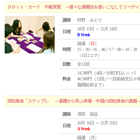
タロット・カード 中級実習 ～様々な展開法を使いこなしてリーディ
講師
狩野 みどり
10月 15日 ～ 12月 24日
日程
B Week
隔週 （
日
）
時間
15：20～16：40／17：00～18：20
（1日2コマ）
回数
全12回
14,580円（4回／分割支払い）×3
料金
40,500円（12回／一括前納支払※
義開始前まで）
四柱推命「ステップ1」 ～基礎から学ぶ本場・中国の四柱推命の真髄
講師
澤田 昌征
10月 16日 ～ 12月 25日
日程
A Week
隔週 （
月
）