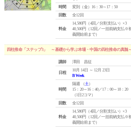
時間
変則（金）16：30～17：50
回数
全12回
14,580円（4回／分割支払い）×3
料金
40,500円（12回／一括前納支払※
義開始前まで）
四柱推命「ステップ3」 ～基礎から学ぶ本場・中国の四柱推命の真髄
講師
澤田 昌征
10月 14日 ～ 12月 23日
日程
B Week
隔週 （
土
）
時間
15：20～16：40／17：00～18：20
（1日2コマ）
回数
全12回
14,580円（4回／分割支払い）×3
料金
40,500円（12回／一括前納支払※
義開始前まで）