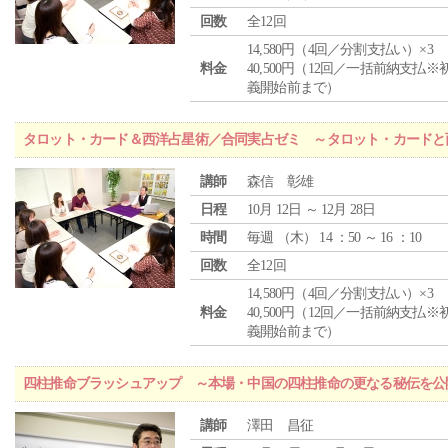
回数
全12回
14,580円（4回／分割支払い）×3
料金
40,500円（12回／一括前納支払※
義開始前まで）
タロット・カード＆西洋占星術／合同実占ゼミ ～タロット・カードと
講師
森信 彰雄
日程
10月 12日 ～ 12月 28日
時間
毎週 （
木
） 14 ：50 ～ 16 ：10
回数
全12回
14,580円（4回／分割支払い）×3
料金
40,500円（12回／一括前納支払※
義開始前まで）
四柱推命ブラッシュアップ ～本場・中国の四柱推命の更なる秘伝を公
講師
澤田 昌征