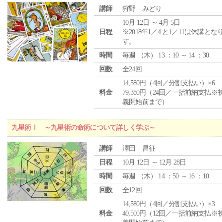
講師
狩野 みどり
10月 12日 ～ 4月 5日
日程
※2018年1／4 と1／11は休講とな
す。
時間
毎週 （
木
） 13 ：10 ～ 14 ：30
回数
全24回
14,580円（4回／分割支払い）×6
料金
79,380円（24回／一括前納支払※
義開始前まで）
九星術Ⅰ ～九星術の命術について詳しく学ぶ～
講師
澤田 昌征
日程
10月 12日 ～ 12月 28日
時間
毎週 （
木
） 14 ：50 ～ 16 ：10
回数
全12回
14,580円（4回／分割支払い）×3
料金
40,500円（12回／一括前納支払※