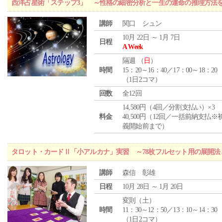
西洋占星術「ステップ3」 ～性格の細密分析と一生の運命の推理方法
講師
関口 シュン
10月 22日 ～ 1月 7日
日程
A Week
隔週 （
日
）
時間
15：20～16：40／17：00～18：20
（1日2コマ）
回数
全12回
14,580円（4回／分割支払い）×3
料金
40,500円（12回／一括前納支払※
義開始前まで）
タロット・カードⅡ「小アルカナ」実習 ～78枚フルセット用の展開
講師
森信 彰雄
日程
10月 28日 ～ 1月 20日
変則（土）
時間
11：30～12：50／13：10～14：30
（1日2コマ）