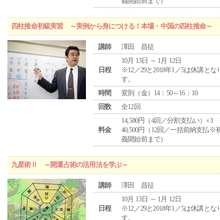
義開始前まで）
四柱推命初級実習 ～実例から身につける！本場・中国の四柱推命～
講師
澤田 昌征
10月 13日 ～ 1月 12日
日程
※12／29と2018年1／5は休講とな
す。
時間
変則（金）14：50～16：10
回数
全12回
14,580円（4回／分割支払い）×3
料金
40,500円（12回／一括前納支払※
義開始前まで）
九星術Ⅱ ～開運占術の活用法を学ぶ～
講師
澤田 昌征
10月 13日 ～ 1月 12日
日程
※12／29と2018年1／5は休講とな
す。