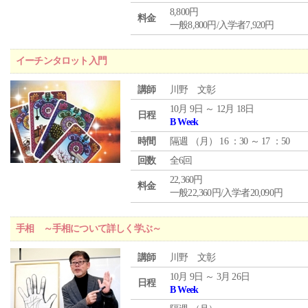
8,800円
料金
一般8,800円/入学者7,920円
イーチンタロット入門
講師
川野 文彰
10月 9日 ～ 12月 18日
日程
B Week
時間
隔週 （
月
） 16 ：30 ～ 17 ：50
回数
全6回
22,360円
料金
一般22,360円/入学者20,090円
手相 ～手相について詳しく学ぶ～
講師
川野 文彰
10月 9日 ～ 3月 26日
日程
B Week