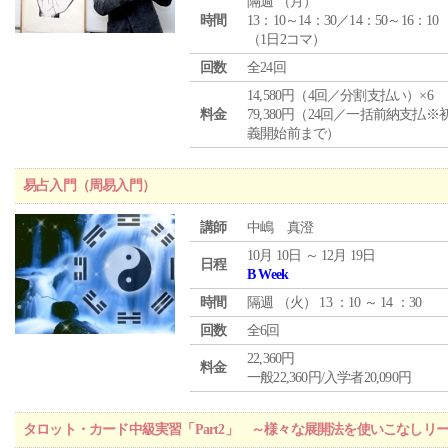
隔週 （
月
）
時間
13：10～14：30／14：50～16：10
（1日2コマ）
回数
全24回
14,580円（4回／分割支払い）×6
料金
79,380円（24回／一括前納支払※
義開始前まで）
易占入門（周易入門）
講師
中嶋 真澄
10月 10日 ～ 12月 19日
日程
B Week
時間
隔週 （
火
） 13 ：10 ～ 14 ：30
回数
全6回
22,360円
料金
一般22,360円/入学者20,090円
タロット・カード中級実習「Part2」 ～様々な展開法を使いこなしリ