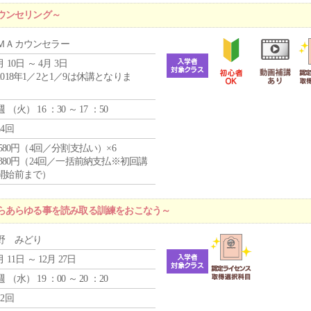
ウンセリング～
ＭＡカウンセラー
月 10日 ～ 4月 3日
2018年1／2と1／9は休講となりま
。
週 （
火
） 16 ：30 ～ 17 ：50
24回
4,580円（4回／分割支払い）×6
9,380円（24回／一括前納支払※初回講
開始前まで）
らあらゆる事を読み取る訓練をおこなう～
野 みどり
月 11日 ～ 12月 27日
週 （
水
） 19 ：00 ～ 20 ：20
12回