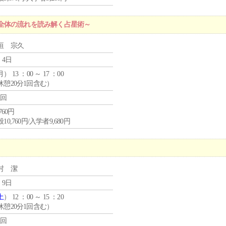
全体の流れを読み解く占星術～
垣 宗久
 4日
月
） 13 ：00 ～ 17 ：00
休憩20分1回含む）
1回
,760円
10,760円/入学者9,680円
村 潔
 9日
土
） 12 ：00 ～ 15 ：20
休憩20分1回含む）
1回