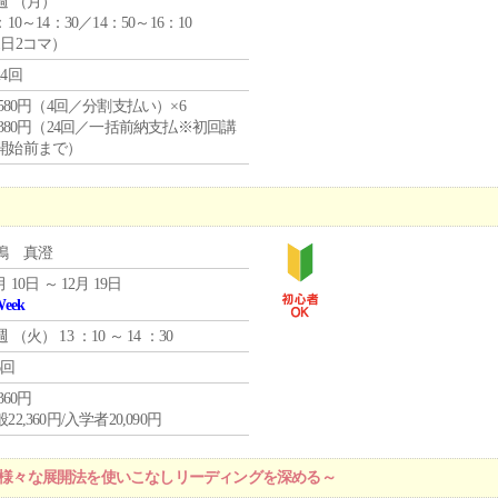
週 （
月
）
：10～14：30／14：50～16：10
1日2コマ）
24回
4,580円（4回／分割支払い）×6
9,380円（24回／一括前納支払※初回講
開始前まで）
嶋 真澄
月 10日 ～ 12月 19日
Week
週 （
火
） 13 ：10 ～ 14 ：30
6回
,360円
22,360円/入学者20,090円
 ～様々な展開法を使いこなしリーディングを深める～