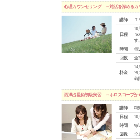
心理カウンセリング ～対話を深めるカ
講師
Ｔ
10
日程
※
す
時間
毎
回数
全
1
料金
7
義
西洋占星術初級実習 ～ホロスコープか
講師
狩
日程
10
時間
毎
回数
全