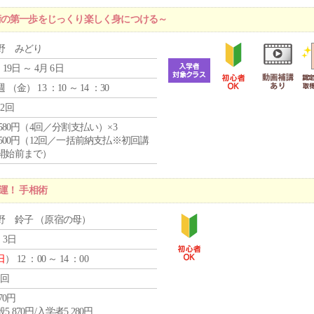
術の第一歩をじっくり楽しく身につける～
野 みどり
 19日 ～ 4月 6日
週 （
金
） 13 ：10 ～ 14 ：30
12回
4,580円（4回／分割支払い）×3
0,500円（12回／一括前納支払※初回講
開始前まで）
運！ 手相術
野 鈴子 （原宿の母）
 3日
日
） 12 ：00 ～ 14 ：00
1回
870円
5,870円/入学者5,280円