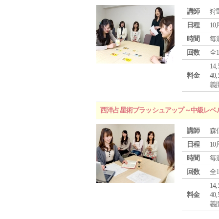
講師
狩
日程
10
時間
毎
回数
全
1
料金
4
義
西洋占星術ブラッシュアップ～中級レベ
講師
森
日程
10
時間
毎
回数
全
1
料金
4
義