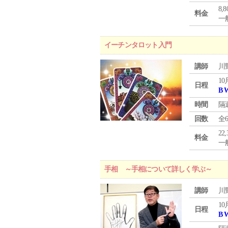
8,
料金
一般
イーチンタロット入門
講師
川
10
日程
B 
時間
隔
回数
全
22
料金
一般
手相 ～手相について詳しく学ぶ～
講師
川
10
日程
B 