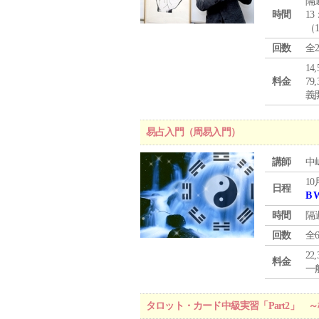
隔
時間
13
（
回数
全
1
料金
7
義
易占入門（周易入門）
講師
中
10
日程
B 
時間
隔
回数
全
22
料金
一般
タロット・カード中級実習「Part2」