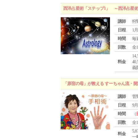
西洋占星術「ステップ1」 ～西洋占星
講師
狩
日程
1月
時間
毎
回数
全
1
料金
4
義
「原宿の母」が教える すーちゃん流・開
講師
菅
日程
9月
時間
（
回数
全
5,
料金
一般