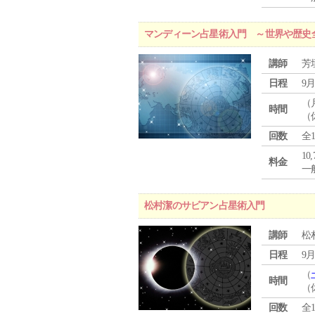
マンディーン占星術入門 ～世界や歴史
講師
芳
日程
9月
（
時間
（
回数
全
10
料金
一般
松村潔のサビアン占星術入門
講師
松
日程
9月
（
時間
（
回数
全