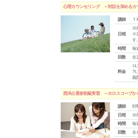
心理カウンセリング ～対話を深めるカ
講師
Ｔ
10
日程
※
す
時間
毎
回数
全
1
料金
7
義
西洋占星術初級実習 ～ホロスコープか
講師
狩
日程
10
時間
毎
回数
全