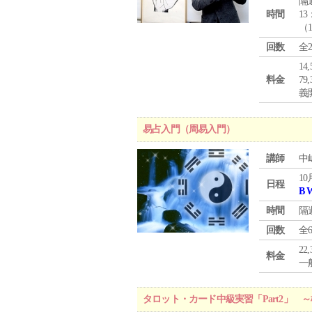
隔
時間
13
（
回数
全
1
料金
7
義
易占入門（周易入門）
講師
中
10
日程
B 
時間
隔
回数
全
22
料金
一般
タロット・カード中級実習「Part2」