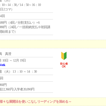
週 （
月
）
：10～14：30／14：50～16：10
1日2コマ）
24回
4,580円（4回／分割支払い）×6
9,380円（24回／一括前納支払※初回講
開始前まで）
嶋 真澄
月 10日 ～ 12月 19日
Week
週 （
火
） 13 ：10 ～ 14 ：30
6回
,360円
22,360円/入学者20,090円
 ～様々な展開法を使いこなしリーディングを深める～