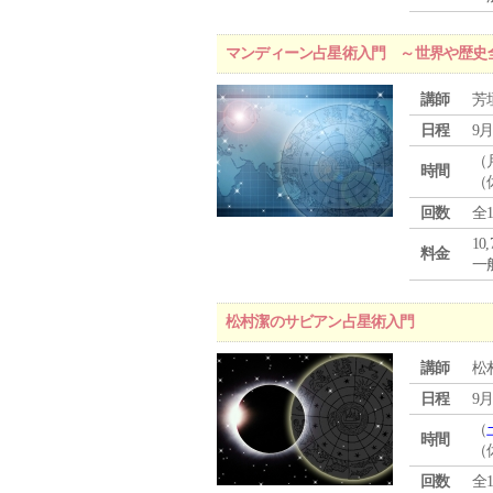
マンディーン占星術入門 ～世界や歴史
講師
芳
日程
9月
（
時間
（
回数
全
10
料金
一般
松村潔のサビアン占星術入門
講師
松
日程
9月
（
時間
（
回数
全