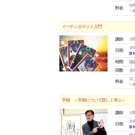
8,
料金
一般
イーチンタロット入門
講師
川
10
日程
B 
時間
隔
回数
全
22
料金
一般
手相 ～手相について詳しく学ぶ～
講師
川
10
日程
B 