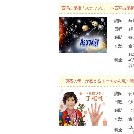
西洋占星術「ステップ1」 ～西洋占星
講師
狩
日程
1月
時間
毎
回数
全
1
料金
4
義
「原宿の母」が教える すーちゃん流・開
講師
菅
日程
9月
時間
（
回数
全
5,
料金
一般