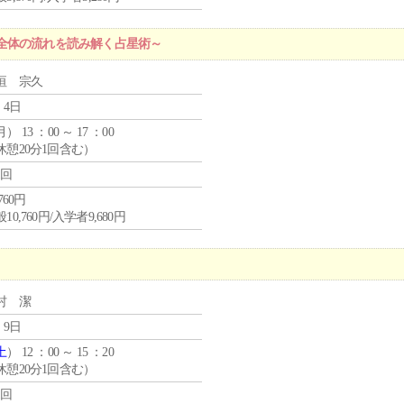
全体の流れを読み解く占星術～
垣 宗久
 4日
月
） 13 ：00 ～ 17 ：00
休憩20分1回含む）
1回
,760円
10,760円/入学者9,680円
村 潔
 9日
土
） 12 ：00 ～ 15 ：20
休憩20分1回含む）
1回