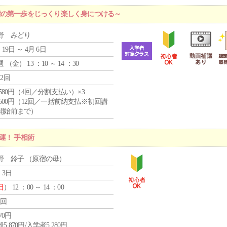
術の第一歩をじっくり楽しく身につける～
野 みどり
 19日 ～ 4月 6日
週 （
金
） 13 ：10 ～ 14 ：30
12回
4,580円（4回／分割支払い）×3
0,500円（12回／一括前納支払※初回講
開始前まで）
運！ 手相術
野 鈴子 （原宿の母）
 3日
日
） 12 ：00 ～ 14 ：00
1回
870円
5,870円/入学者5,280円