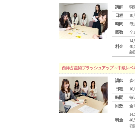
講師
狩
日程
10
時間
毎
回数
全
1
料金
4
義
西洋占星術ブラッシュアップ～中級レベ
講師
森
日程
10
時間
毎
回数
全
1
料金
4
義