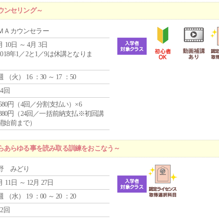
ウンセリング～
ＭＡカウンセラー
月 10日 ～ 4月 3日
2018年1／2と1／9は休講となりま
。
週 （
火
） 16 ：30 ～ 17 ：50
24回
4,580円（4回／分割支払い）×6
9,380円（24回／一括前納支払※初回講
開始前まで）
らあらゆる事を読み取る訓練をおこなう～
野 みどり
月 11日 ～ 12月 27日
週 （
水
） 19 ：00 ～ 20 ：20
12回