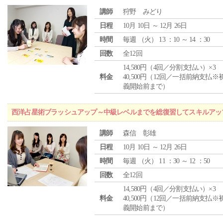
講師
狩野 みどり
日程
10月 10日 ～ 12月 26日
時間
毎週 （
火
） 13 ：10 ～ 14 ：30
回数
全12回
14,580円（4回／分割支払い）×3
料金
40,500円（12回／一括前納支払※
義開始前まで）
西洋占星術ブラッシュアップ～中級レベルまでを総復習してスキルアッ
講師
森信 彰雄
日程
10月 10日 ～ 12月 26日
時間
毎週 （
火
） 11 ：30 ～ 12 ：50
回数
全12回
14,580円（4回／分割支払い）×3
料金
40,500円（12回／一括前納支払※
義開始前まで）