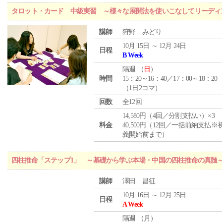
タロット・カード 中級実習 ～様々な展開法を使いこなしてリーディ
講師
狩野 みどり
10月 15日 ～ 12月 24日
日程
B Week
隔週 （
日
）
時間
15：20～16：40／17：00～18：20
（1日2コマ）
回数
全12回
14,580円（4回／分割支払い）×3
料金
40,500円（12回／一括前納支払※
義開始前まで）
四柱推命「ステップ1」 ～基礎から学ぶ本場・中国の四柱推命の真髄
講師
澤田 昌征
10月 16日 ～ 12月 25日
日程
A Week
隔週 （
月
）