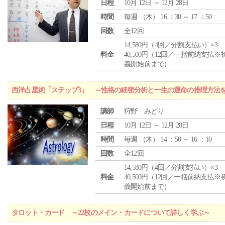
日程
10月 12日 ～ 12月 28日
時間
毎週 （
木
） 16 ：30 ～ 17 ：50
回数
全12回
14,580円（4回／分割支払い）×3
料金
40,500円（12回／一括前納支払※
義開始前まで）
西洋占星術「ステップ3」 ～性格の細密分析と一生の運命の推理方法
講師
狩野 みどり
日程
10月 12日 ～ 12月 28日
時間
毎週 （
木
） 14 ：50 ～ 16 ：10
回数
全12回
14,580円（4回／分割支払い）×3
料金
40,500円（12回／一括前納支払※
義開始前まで）
タロット・カード ～22枚のメイン・カードについて詳しく学ぶ～