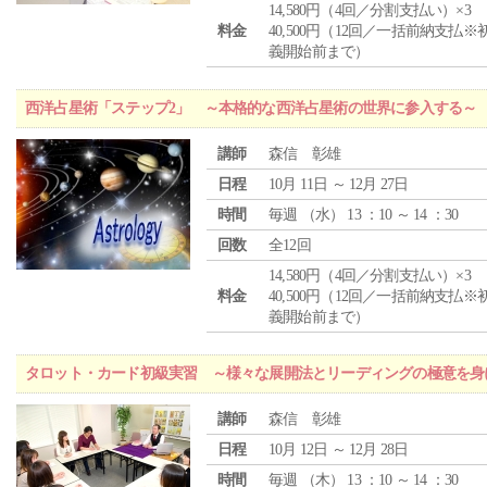
14,580円（4回／分割支払い）×3
料金
40,500円（12回／一括前納支払※
義開始前まで）
西洋占星術「ステップ2」 ～本格的な西洋占星術の世界に参入する～
講師
森信 彰雄
日程
10月 11日 ～ 12月 27日
時間
毎週 （
水
） 13 ：10 ～ 14 ：30
回数
全12回
14,580円（4回／分割支払い）×3
料金
40,500円（12回／一括前納支払※
義開始前まで）
タロット・カード初級実習 ～様々な展開法とリーディングの極意を身
講師
森信 彰雄
日程
10月 12日 ～ 12月 28日
時間
毎週 （
木
） 13 ：10 ～ 14 ：30