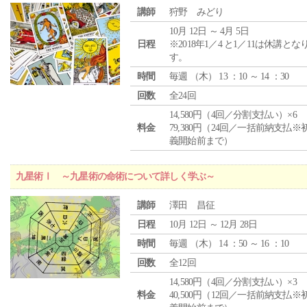
講師
狩野 みどり
10月 12日 ～ 4月 5日
日程
※2018年1／4 と1／11は休講とな
す。
時間
毎週 （
木
） 13 ：10 ～ 14 ：30
回数
全24回
14,580円（4回／分割支払い）×6
料金
79,380円（24回／一括前納支払※
義開始前まで）
九星術Ⅰ ～九星術の命術について詳しく学ぶ～
講師
澤田 昌征
日程
10月 12日 ～ 12月 28日
時間
毎週 （
木
） 14 ：50 ～ 16 ：10
回数
全12回
14,580円（4回／分割支払い）×3
料金
40,500円（12回／一括前納支払※