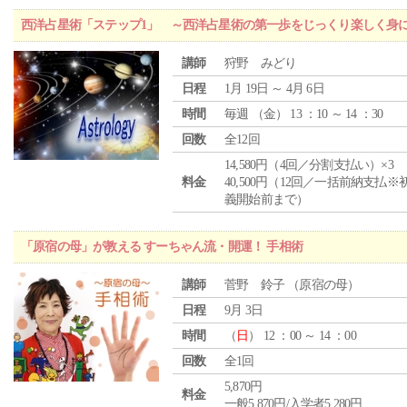
西洋占星術「ステップ1」 ～西洋占星術の第一歩をじっくり楽しく身
講師
狩野 みどり
日程
1月 19日 ～ 4月 6日
時間
毎週 （
金
） 13 ：10 ～ 14 ：30
回数
全12回
14,580円（4回／分割支払い）×3
料金
40,500円（12回／一括前納支払※
義開始前まで）
「原宿の母」が教える すーちゃん流・開運！ 手相術
講師
菅野 鈴子 （原宿の母）
日程
9月 3日
時間
（
日
） 12 ：00 ～ 14 ：00
回数
全1回
5,870円
料金
一般5,870円/入学者5,280円