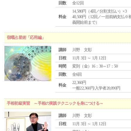
回数
全12回
14,580円（4回／分割支払い）×3
料金
40,500円（12回／一括前納支払※
義開始前まで）
宿曜占星術「応用編」
講師
川野 文彰
日程
11月 3日 ～ 1月 12日
時間
変則（金）16：30～17：50
回数
全6回
22,360円
料金
一般22,360円/入学者20,090円
手相初級実習 ～手相の実践テクニックを身につける～
講師
川野 文彰
日程
11月 3日 ～ 1月 12日