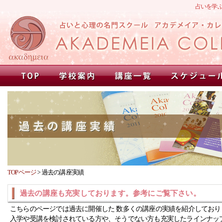
占いを学
TOPページ
>
過去の講座実績
過去の講座も充実しております。参考にご覧下さい。
こちらのページでは過去に開催した 数多くの講座の実績を紹介しており
入学や受講を検討されている方や、そうでない方も充実したラインナッ