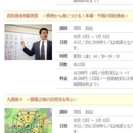
義開始前まで）
四柱推命初級実習 ～実例から身につける！本場・中国の四柱推命～
講師
澤田 昌征
10月 13日 ～ 1月 12日
日程
※12／29と2018年1／5は休講とな
す。
時間
変則（金）14：50～16：10
回数
全12回
14,580円（4回／分割支払い）×3
料金
40,500円（12回／一括前納支払※
義開始前まで）
九星術Ⅱ ～開運占術の活用法を学ぶ～
講師
澤田 昌征
10月 13日 ～ 1月 12日
日程
※12／29と2018年1／5は休講とな
す。