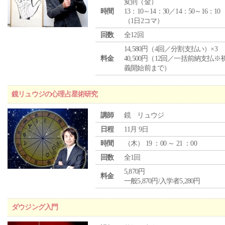
変則（金）
時間
13：10～14：30／14：50～16：10
（1日2コマ）
回数
全12回
14,580円（4回／分割支払い）×3
料金
40,500円（12回／一括前納支払※
義開始前まで）
鏡リュウジの心理占星術研究
講師
鏡 リュウジ
日程
11月 9日
時間
（
木
） 19 ：00 ～ 21 ：00
回数
全1回
5,870円
料金
一般5,870円/入学者5,280円
ダウジング入門