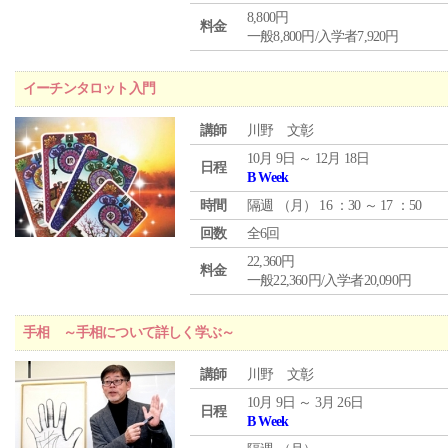
8,800円
料金
一般8,800円/入学者7,920円
イーチンタロット入門
講師
川野 文彰
10月 9日 ～ 12月 18日
日程
B Week
時間
隔週 （
月
） 16 ：30 ～ 17 ：50
回数
全6回
22,360円
料金
一般22,360円/入学者20,090円
手相 ～手相について詳しく学ぶ～
講師
川野 文彰
10月 9日 ～ 3月 26日
日程
B Week