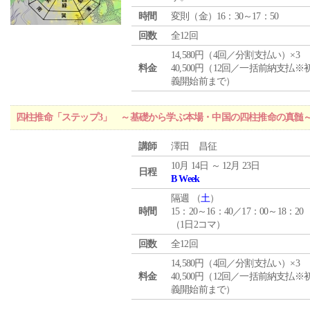
時間
変則（金）16：30～17：50
回数
全12回
14,580円（4回／分割支払い）×3
料金
40,500円（12回／一括前納支払※
義開始前まで）
四柱推命「ステップ3」 ～基礎から学ぶ本場・中国の四柱推命の真髄
講師
澤田 昌征
10月 14日 ～ 12月 23日
日程
B Week
隔週 （
土
）
時間
15：20～16：40／17：00～18：20
（1日2コマ）
回数
全12回
14,580円（4回／分割支払い）×3
料金
40,500円（12回／一括前納支払※
義開始前まで）