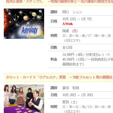
西洋占星術「ステップ3」 ～性格の細密分析と一生の運命の推理方法
講師
関口 シュン
10月 22日 ～ 1月 7日
日程
A Week
隔週 （
日
）
時間
15：20～16：40／17：00～18：20
（1日2コマ）
回数
全12回
14,580円（4回／分割支払い）×3
料金
40,500円（12回／一括前納支払※
義開始前まで）
タロット・カードⅡ「小アルカナ」実習 ～78枚フルセット用の展開
講師
森信 彰雄
日程
10月 28日 ～ 1月 20日
変則（土）
時間
11：30～12：50／13：10～14：30
（1日2コマ）