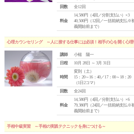
回数
全12回
14,580円（4回／分割支払い）×3
料金
40,500円（12回／一括前納支払※
義開始前まで）
心理カウンセリング ～人に接する仕事には必須！相手の心を開く心理
講師
小槌 陽一
日程
10月 28日 ～ 3月 31日
変則（土）
時間
15：20～16：40／17：00～18：20
（1日2コマ）
回数
全24回
14,580円（4回／分割支払い）×6
料金
79,380円（24回／一括前納支払※
義開始前まで）
手相中級実習 ～手相の実践テクニックを身につける～