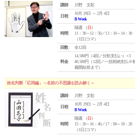
講師
川野 文彰
10月 29日 ～ 2月 4日
日程
B Week
隔週 （
日
）
時間
11：30～12：50／13：10～14：30
（1日2コマ）
回数
全12回
14,580円（4回／分割支払い）×3
料金
40,500円（12回／一括前納支払※
義開始前まで）
姓名判断「応用編」～名前の不思議を読み解く～
講師
川野 文彰
10月 29日 ～ 2月 4日
日程
B Week
隔週 （
日
）
時間
15：20～16：40／17：00～18：20
（1日2コマ）