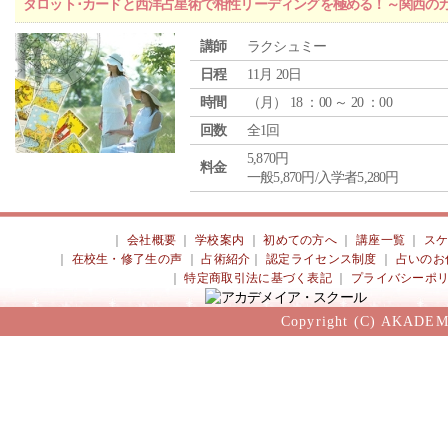
タロット･カードと西洋占星術で相性リーディングを極める！～関西の
講師
ラクシュミー
日程
11月 20日
時間
（
月
） 18 ：00 ～ 20 ：00
回数
全1回
5,870円
料金
一般5,870円/入学者5,280円
｜
会社概要
｜
学校案内
｜
初めての方へ
｜
講座一覧
｜
ス
｜
在校生・修了生の声
｜
占術紹介
｜
認定ライセンス制度
｜
占いのお
｜
特定商取引法に基づく表記
｜
プライバシーポ
Copyright (C) AKADEM