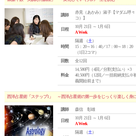
赤見（あかみ）淑子【マダム呼々
講師
コ）】
10月 21日 ～ 1月 6日
日程
A Week
隔週 （
土
）
時間
15：20～16：40／17：00～18：20
（1日2コマ）
回数
全12回
14,580円（4回／分割支払い）×3
料金
40,500円（12回／一括前納支払※
義開始前まで）
西洋占星術「ステップ1」 ～西洋占星術の第一歩をじっくり楽しく身
講師
森信 彰雄
10月 21日 ～ 1月 6日
日程
A Week
隔週 （
土
）