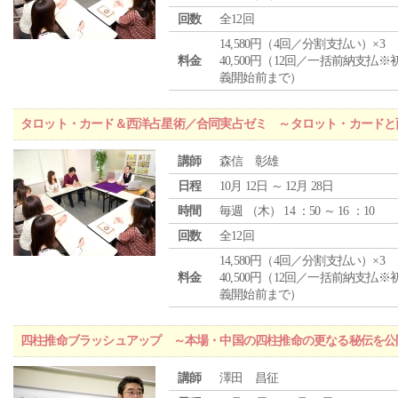
回数
全12回
14,580円（4回／分割支払い）×3
料金
40,500円（12回／一括前納支払※
義開始前まで）
タロット・カード＆西洋占星術／合同実占ゼミ ～タロット・カードと
講師
森信 彰雄
日程
10月 12日 ～ 12月 28日
時間
毎週 （
木
） 14 ：50 ～ 16 ：10
回数
全12回
14,580円（4回／分割支払い）×3
料金
40,500円（12回／一括前納支払※
義開始前まで）
四柱推命ブラッシュアップ ～本場・中国の四柱推命の更なる秘伝を公
講師
澤田 昌征