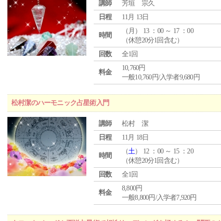
講師
芳垣 宗久
日程
11月 13日
（
月
） 13 ：00 ～ 17 ：00
時間
（休憩20分1回含む）
回数
全1回
10,760円
料金
一般10,760円/入学者9,680円
松村潔のハーモニック占星術入門
講師
松村 潔
日程
11月 18日
（
土
） 12 ：00 ～ 15 ：20
時間
（休憩20分1回含む）
回数
全1回
8,800円
料金
一般8,800円/入学者7,920円