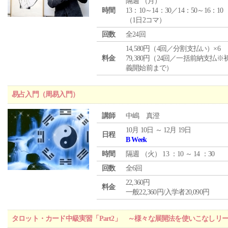
隔週 （
月
）
時間
13：10～14：30／14：50～16：10
（1日2コマ）
回数
全24回
14,580円（4回／分割支払い）×6
料金
79,380円（24回／一括前納支払※
義開始前まで）
易占入門（周易入門）
講師
中嶋 真澄
10月 10日 ～ 12月 19日
日程
B Week
時間
隔週 （
火
） 13 ：10 ～ 14 ：30
回数
全6回
22,360円
料金
一般22,360円/入学者20,090円
タロット・カード中級実習「Part2」 ～様々な展開法を使いこなしリ