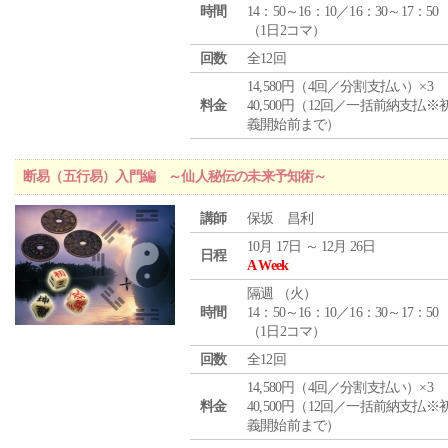
時間
14：50～16：10／16：30～17：50
（1日2コマ）
回数
全12回
14,580円（4回／分割支払い）×3
料金
40,500円（12回／一括前納支払※
義開始前まで）
断易（五行易）入門編 ～仙人秘伝の未来予知術～
講師
保坂 昌利
10月 17日 ～ 12月 26日
日程
A Week
隔週 （
火
）
時間
14：50～16：10／16：30～17：50
（1日2コマ）
回数
全12回
14,580円（4回／分割支払い）×3
料金
40,500円（12回／一括前納支払※
義開始前まで）