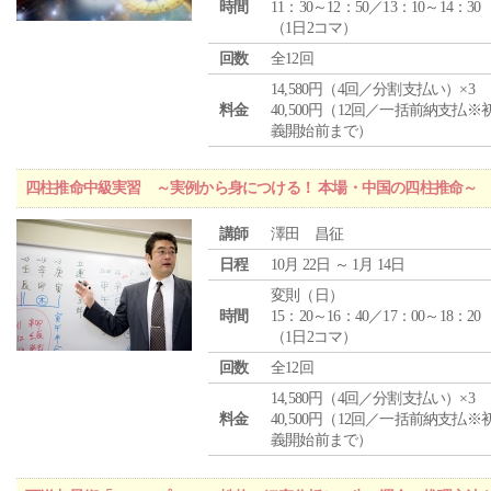
時間
11：30～12：50／13：10～14：30
（1日2コマ）
回数
全12回
14,580円（4回／分割支払い）×3
料金
40,500円（12回／一括前納支払※
義開始前まで）
四柱推命中級実習 ～実例から身につける！ 本場・中国の四柱推命～
講師
澤田 昌征
日程
10月 22日 ～ 1月 14日
変則（日）
時間
15：20～16：40／17：00～18：20
（1日2コマ）
回数
全12回
14,580円（4回／分割支払い）×3
料金
40,500円（12回／一括前納支払※
義開始前まで）