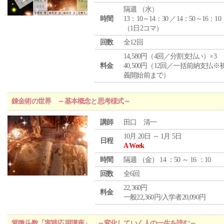
隔週 （
水
）
時間
13：10～14：30 ／14：50～16：10
（1日2コマ）
回数
全12回
14,580円（4回／分割支払い）×3
料金
40,500円（12回／一括前納支払※
義開始前まで）
錬金術の世界 ～基本概念と思考様式～
講師
田口 清一
10月 20日 ～ 1月 5日
日程
A Week
時間
隔週 （
金
） 14 ：50 ～ 16 ：10
回数
全6回
22,360円
料金
一般22,360円/入学者20,090円
紫微斗数「実践応用講座」 ～変化していく人の一生を読む～