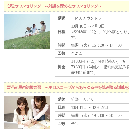
心理カウンセリング ～対話を深めるカウンセリング～
講師
ＴＭＡカウンセラー
10月 10日 ～ 4月 3日
日程
※2018年1／2と1／9は休講となり
す。
時間
毎週 （
火
） 16 ：30 ～ 17 ：50
回数
全24回
14,580円（4回／分割支払い）×6
料金
79,380円（24回／一括前納支払※
義開始前まで）
西洋占星術初級実習 ～ホロスコープからあらゆる事を読み取る訓練を
講師
狩野 みどり
日程
10月 11日 ～ 12月 27日
時間
毎週 （
水
） 19 ：00 ～ 20 ：20
回数
全12回