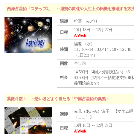
西洋占星術「ステップ4」 ～運勢の変化や人生上の転機を推理する方
講師
狩野 みどり
10月 18日 ～ 12月 27日
日程
A Week
隔週 （
水
）
時間
13：10～14：30／14：50～16：10
（1日2コマ）
回数
全12回
14,580円（4回／分割支払い）×3
料金
40,500円（12回／一括前納支払※
義開始前まで）
紫微斗数Ⅰ ～恐いほどよく当たる！中国占星術の奥義～
赤見（あかみ）淑子 【マダム呼
講師
（ココ）】
10月 18日 ～ 12月 27日
日程
A Week