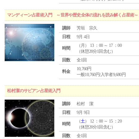
マンディーン占星術入門 ～世界や歴史全体の流れを読み解く占星術～
講師
芳垣 宗久
日程
9月 4日
（
月
） 13 ：00 ～ 17 ：00
時間
（休憩20分1回含む）
回数
全1回
10,760円
料金
一般10,760円/入学者9,680円
松村潔のサビアン占星術入門
講師
松村 潔
日程
9月 9日
（
土
） 12 ：00 ～ 15 ：20
時間
（休憩20分1回含む）
回数
全1回