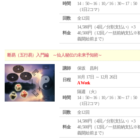
時間
14：50～16：10／16：30～17：50
（1日2コマ）
回数
全12回
14,580円（4回／分割支払い）×3
料金
40,500円（12回／一括前納支払※
義開始前まで）
断易（五行易）入門編 ～仙人秘伝の未来予知術～
講師
保坂 昌利
10月 17日 ～ 12月 26日
日程
A Week
隔週 （
火
）
時間
14：50～16：10／16：30～17：50
（1日2コマ）
回数
全12回
14,580円（4回／分割支払い）×3
料金
40,500円（12回／一括前納支払※
義開始前まで）