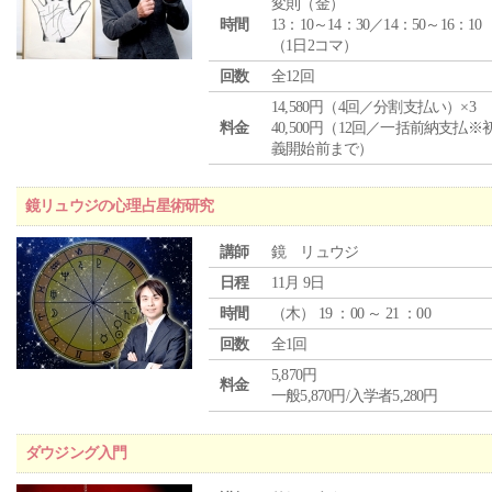
変則（金）
時間
13：10～14：30／14：50～16：10
（1日2コマ）
回数
全12回
14,580円（4回／分割支払い）×3
料金
40,500円（12回／一括前納支払※
義開始前まで）
鏡リュウジの心理占星術研究
講師
鏡 リュウジ
日程
11月 9日
時間
（
木
） 19 ：00 ～ 21 ：00
回数
全1回
5,870円
料金
一般5,870円/入学者5,280円
ダウジング入門