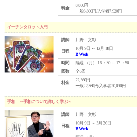
8,800円
料金
一般8,800円/入学者7,920円
イーチンタロット入門
講師
川野 文彰
10月 9日 ～ 12月 18日
日程
B Week
時間
隔週 （
月
） 16 ：30 ～ 17 ：50
回数
全6回
22,360円
料金
一般22,360円/入学者20,090円
手相 ～手相について詳しく学ぶ～
講師
川野 文彰
10月 9日 ～ 3月 26日
日程
B Week