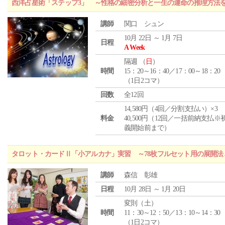
西洋占星術「ステップ3」 ～性格の細密分析と一生の運命の推理方法
講師
関口 シュン
10月 22日 ～ 1月 7日
日程
A Week
隔週 （
日
）
時間
15：20～16：40／17：00～18：20
（1日2コマ）
回数
全12回
14,580円（4回／分割支払い）×3
料金
40,500円（12回／一括前納支払※
義開始前まで）
タロット・カードⅡ「小アルカナ」実習 ～78枚フルセット用の展開
講師
森信 彰雄
日程
10月 28日 ～ 1月 20日
変則（土）
時間
11：30～12：50／13：10～14：30
（1日2コマ）