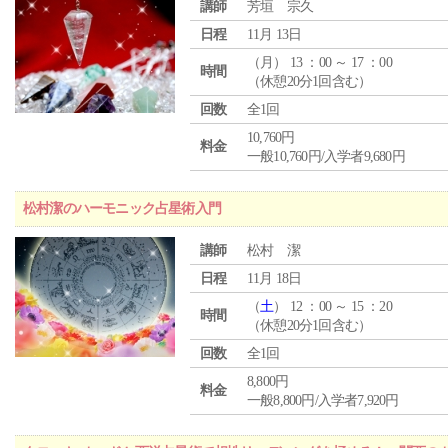
講師
芳垣 宗久
日程
11月 13日
（
月
） 13 ：00 ～ 17 ：00
時間
（休憩20分1回含む）
回数
全1回
10,760円
料金
一般10,760円/入学者9,680円
松村潔のハーモニック占星術入門
講師
松村 潔
日程
11月 18日
（
土
） 12 ：00 ～ 15 ：20
時間
（休憩20分1回含む）
回数
全1回
8,800円
料金
一般8,800円/入学者7,920円