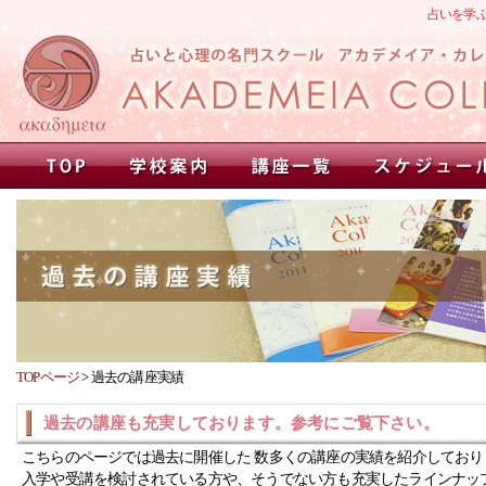
占いを学
TOPページ
>
過去の講座実績
過去の講座も充実しております。参考にご覧下さい。
こちらのページでは過去に開催した 数多くの講座の実績を紹介しており
入学や受講を検討されている方や、そうでない方も充実したラインナッ