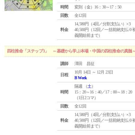
時間
変則（金）16：30～17：50
回数
全12回
14,580円（4回／分割支払い）×3
料金
40,500円（12回／一括前納支払※
義開始前まで）
四柱推命「ステップ3」 ～基礎から学ぶ本場・中国の四柱推命の真髄
講師
澤田 昌征
10月 14日 ～ 12月 23日
日程
B Week
隔週 （
土
）
時間
15：20～16：40／17：00～18：20
（1日2コマ）
回数
全12回
14,580円（4回／分割支払い）×3
料金
40,500円（12回／一括前納支払※
義開始前まで）