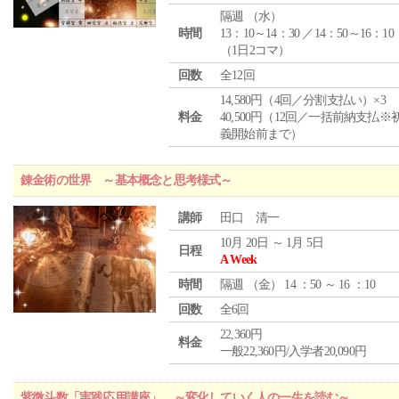
隔週 （
水
）
時間
13：10～14：30 ／14：50～16：10
（1日2コマ）
回数
全12回
14,580円（4回／分割支払い）×3
料金
40,500円（12回／一括前納支払※
義開始前まで）
錬金術の世界 ～基本概念と思考様式～
講師
田口 清一
10月 20日 ～ 1月 5日
日程
A Week
時間
隔週 （
金
） 14 ：50 ～ 16 ：10
回数
全6回
22,360円
料金
一般22,360円/入学者20,090円
紫微斗数「実践応用講座」 ～変化していく人の一生を読む～