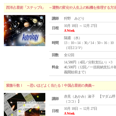
西洋占星術「ステップ4」 ～運勢の変化や人生上の転機を推理する方
講師
狩野 みどり
10月 18日 ～ 12月 27日
日程
A Week
隔週 （
水
）
時間
13：10～14：30／14：50～16：10
（1日2コマ）
回数
全12回
14,580円（4回／分割支払い）×3
料金
40,500円（12回／一括前納支払※
義開始前まで）
紫微斗数Ⅰ ～恐いほどよく当たる！中国占星術の奥義～
赤見（あかみ）淑子 【マダム呼
講師
（ココ）】
10月 18日 ～ 12月 27日
日程
A Week