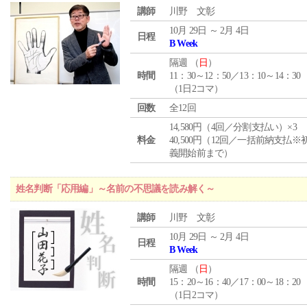
講師
川野 文彰
10月 29日 ～ 2月 4日
日程
B Week
隔週 （
日
）
時間
11：30～12：50／13：10～14：30
（1日2コマ）
回数
全12回
14,580円（4回／分割支払い）×3
料金
40,500円（12回／一括前納支払※
義開始前まで）
姓名判断「応用編」～名前の不思議を読み解く～
講師
川野 文彰
10月 29日 ～ 2月 4日
日程
B Week
隔週 （
日
）
時間
15：20～16：40／17：00～18：20
（1日2コマ）