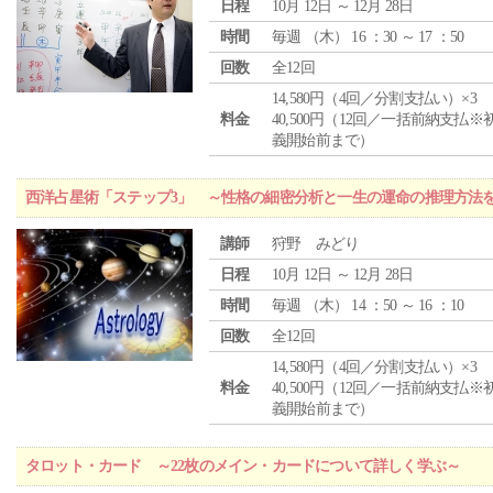
日程
10月 12日 ～ 12月 28日
時間
毎週 （
木
） 16 ：30 ～ 17 ：50
回数
全12回
14,580円（4回／分割支払い）×3
料金
40,500円（12回／一括前納支払※
義開始前まで）
西洋占星術「ステップ3」 ～性格の細密分析と一生の運命の推理方法
講師
狩野 みどり
日程
10月 12日 ～ 12月 28日
時間
毎週 （
木
） 14 ：50 ～ 16 ：10
回数
全12回
14,580円（4回／分割支払い）×3
料金
40,500円（12回／一括前納支払※
義開始前まで）
タロット・カード ～22枚のメイン・カードについて詳しく学ぶ～