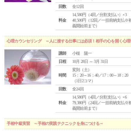
回数
全12回
14,580円（4回／分割支払い）×3
料金
40,500円（12回／一括前納支払※
義開始前まで）
心理カウンセリング ～人に接する仕事には必須！相手の心を開く心理
講師
小槌 陽一
日程
10月 28日 ～ 3月 31日
変則（土）
時間
15：20～16：40／17：00～18：20
（1日2コマ）
回数
全24回
14,580円（4回／分割支払い）×6
料金
79,380円（24回／一括前納支払※
義開始前まで）
手相中級実習 ～手相の実践テクニックを身につける～