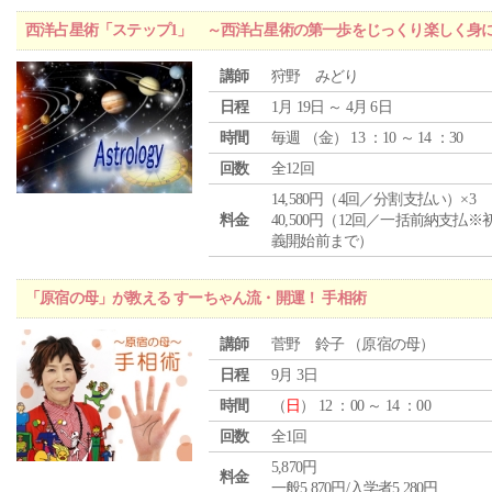
西洋占星術「ステップ1」 ～西洋占星術の第一歩をじっくり楽しく身
講師
狩野 みどり
日程
1月 19日 ～ 4月 6日
時間
毎週 （
金
） 13 ：10 ～ 14 ：30
回数
全12回
14,580円（4回／分割支払い）×3
料金
40,500円（12回／一括前納支払※
義開始前まで）
「原宿の母」が教える すーちゃん流・開運！ 手相術
講師
菅野 鈴子 （原宿の母）
日程
9月 3日
時間
（
日
） 12 ：00 ～ 14 ：00
回数
全1回
5,870円
料金
一般5,870円/入学者5,280円