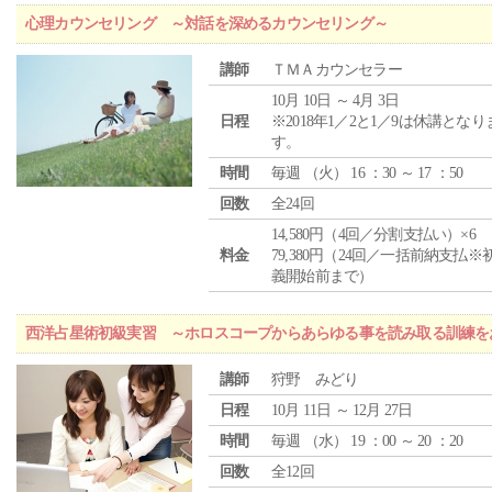
心理カウンセリング ～対話を深めるカウンセリング～
講師
ＴＭＡカウンセラー
10月 10日 ～ 4月 3日
日程
※2018年1／2と1／9は休講となり
す。
時間
毎週 （
火
） 16 ：30 ～ 17 ：50
回数
全24回
14,580円（4回／分割支払い）×6
料金
79,380円（24回／一括前納支払※
義開始前まで）
西洋占星術初級実習 ～ホロスコープからあらゆる事を読み取る訓練を
講師
狩野 みどり
日程
10月 11日 ～ 12月 27日
時間
毎週 （
水
） 19 ：00 ～ 20 ：20
回数
全12回