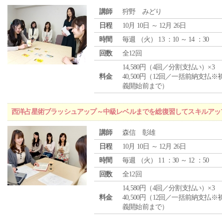
講師
狩野 みどり
日程
10月 10日 ～ 12月 26日
時間
毎週 （
火
） 13 ：10 ～ 14 ：30
回数
全12回
14,580円（4回／分割支払い）×3
料金
40,500円（12回／一括前納支払※
義開始前まで）
西洋占星術ブラッシュアップ～中級レベルまでを総復習してスキルアッ
講師
森信 彰雄
日程
10月 10日 ～ 12月 26日
時間
毎週 （
火
） 11 ：30 ～ 12 ：50
回数
全12回
14,580円（4回／分割支払い）×3
料金
40,500円（12回／一括前納支払※
義開始前まで）