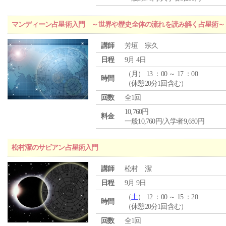
マンディーン占星術入門 ～世界や歴史全体の流れを読み解く占星術～
講師
芳垣 宗久
日程
9月 4日
（
月
） 13 ：00 ～ 17 ：00
時間
（休憩20分1回含む）
回数
全1回
10,760円
料金
一般10,760円/入学者9,680円
松村潔のサビアン占星術入門
講師
松村 潔
日程
9月 9日
（
土
） 12 ：00 ～ 15 ：20
時間
（休憩20分1回含む）
回数
全1回