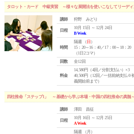
タロット・カード 中級実習 ～様々な展開法を使いこなしてリーディ
講師
狩野 みどり
10月 15日 ～ 12月 24日
日程
B Week
隔週 （
日
）
時間
15：20～16：40／17：00～18：20
（1日2コマ）
回数
全12回
14,580円（4回／分割支払い）×3
料金
40,500円（12回／一括前納支払※
義開始前まで）
四柱推命「ステップ1」 ～基礎から学ぶ本場・中国の四柱推命の真髄
講師
澤田 昌征
10月 16日 ～ 12月 25日
日程
A Week
隔週 （
月
）