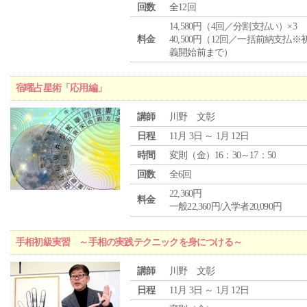
回数
全12回
14,580円（4回／分割支払い）×3
料金
40,500円（12回／一括前納支払※
義開始前まで）
宿曜占星術「応用編」
講師
川野 文彰
日程
11月 3日 ～ 1月 12日
時間
変則（金）16：30～17：50
回数
全6回
22,360円
料金
一般22,360円/入学者20,090円
手相初級実習 ～手相の実践テクニックを身につける～
講師
川野 文彰
日程
11月 3日 ～ 1月 12日