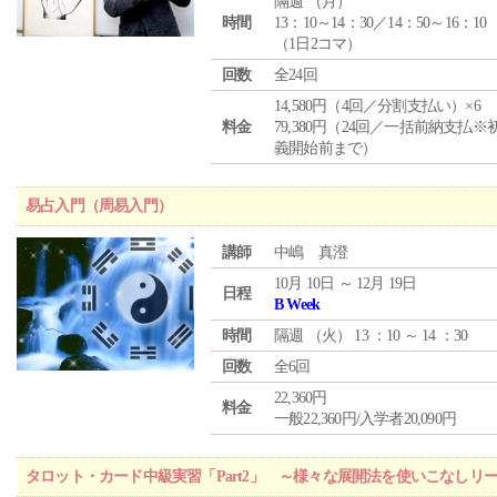
隔週 （
月
）
時間
13：10～14：30／14：50～16：10
（1日2コマ）
回数
全24回
14,580円（4回／分割支払い）×6
料金
79,380円（24回／一括前納支払※
義開始前まで）
易占入門（周易入門）
講師
中嶋 真澄
10月 10日 ～ 12月 19日
日程
B Week
時間
隔週 （
火
） 13 ：10 ～ 14 ：30
回数
全6回
22,360円
料金
一般22,360円/入学者20,090円
タロット・カード中級実習「Part2」 ～様々な展開法を使いこなしリ