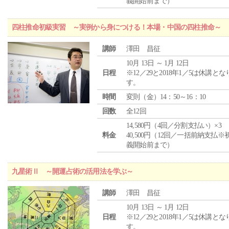
義開始前まで）
四柱推命初級実習 ～実例から身につける！本場・中国の四柱推命～
講師
澤田 昌征
10月 13日 ～ 1月 12日
日程
※12／29と2018年1／5は休講とな
す。
時間
変則（金）14：50～16：10
回数
全12回
14,580円（4回／分割支払い）×3
料金
40,500円（12回／一括前納支払※
義開始前まで）
九星術Ⅱ ～開運占術の活用法を学ぶ～
講師
澤田 昌征
10月 13日 ～ 1月 12日
日程
※12／29と2018年1／5は休講とな
す。