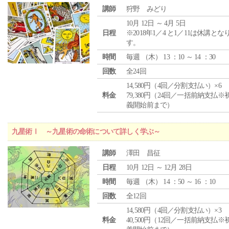
講師
狩野 みどり
10月 12日 ～ 4月 5日
日程
※2018年1／4 と1／11は休講とな
す。
時間
毎週 （
木
） 13 ：10 ～ 14 ：30
回数
全24回
14,580円（4回／分割支払い）×6
料金
79,380円（24回／一括前納支払※
義開始前まで）
九星術Ⅰ ～九星術の命術について詳しく学ぶ～
講師
澤田 昌征
日程
10月 12日 ～ 12月 28日
時間
毎週 （
木
） 14 ：50 ～ 16 ：10
回数
全12回
14,580円（4回／分割支払い）×3
料金
40,500円（12回／一括前納支払※