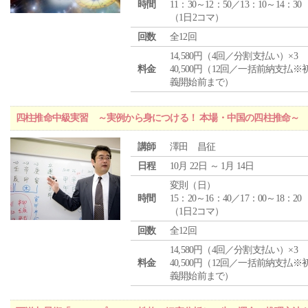
時間
11：30～12：50／13：10～14：30
（1日2コマ）
回数
全12回
14,580円（4回／分割支払い）×3
料金
40,500円（12回／一括前納支払※
義開始前まで）
四柱推命中級実習 ～実例から身につける！ 本場・中国の四柱推命～
講師
澤田 昌征
日程
10月 22日 ～ 1月 14日
変則（日）
時間
15：20～16：40／17：00～18：20
（1日2コマ）
回数
全12回
14,580円（4回／分割支払い）×3
料金
40,500円（12回／一括前納支払※
義開始前まで）