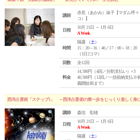
赤見（あかみ）淑子【マダム呼々
講師
コ）】
10月 21日 ～ 1月 6日
日程
A Week
隔週 （
土
）
時間
15：20～16：40／17：00～18：20
（1日2コマ）
回数
全12回
14,580円（4回／分割支払い）×3
料金
40,500円（12回／一括前納支払※
義開始前まで）
西洋占星術「ステップ1」 ～西洋占星術の第一歩をじっくり楽しく身
講師
森信 彰雄
10月 21日 ～ 1月 6日
日程
A Week
隔週 （
土
）