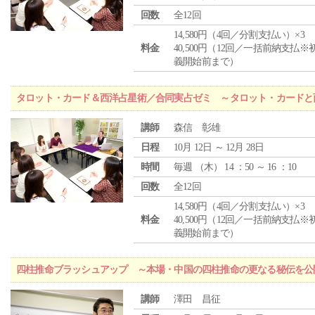
回数
全12回
14,580円（4回／分割支払い）×3
料金
40,500円（12回／一括前納支払※
義開始前まで）
タロット・カード＆西洋占星術／合同実占ゼミ ～タロット・カードと
講師
森信 彰雄
日程
10月 12日 ～ 12月 28日
時間
毎週 （
木
） 14 ：50 ～ 16 ：10
回数
全12回
14,580円（4回／分割支払い）×3
料金
40,500円（12回／一括前納支払※
義開始前まで）
四柱推命ブラッシュアップ ～本場・中国の四柱推命の更なる秘伝を公
講師
澤田 昌征