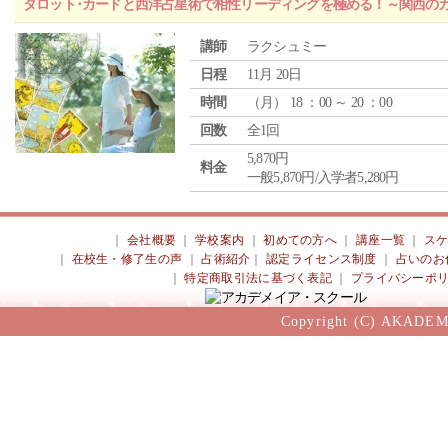
タロット･カードと西洋占星術で相性リーディングを極める！～関西の
講師
ラクシュミー
日程
11月 20日
時間
（
月
） 18 ：00 ～ 20 ：00
回数
全1回
5,870円
料金
一般5,870円/入学者5,280円
｜
会社概要
｜
学校案内
｜
初めての方へ
｜
講座一覧
｜
ス
｜
在校生・修了生の声
｜
占術紹介
｜
認定ライセンス制度
｜
占いのお
｜
特定商取引法に基づく表記
｜
プライバシーポ
Copyright (C) AKADEM