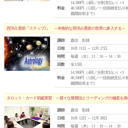
14,580円（4回／分割支払い）×3
料金
40,500円（12回／一括前納支払※
義開始前まで）
西洋占星術「ステップ2」 ～本格的な西洋占星術の世界に参入する～
講師
森信 彰雄
日程
10月 11日 ～ 12月 27日
時間
毎週 （
水
） 13 ：10 ～ 14 ：30
回数
全12回
14,580円（4回／分割支払い）×3
料金
40,500円（12回／一括前納支払※
義開始前まで）
タロット・カード初級実習 ～様々な展開法とリーディングの極意を身
講師
森信 彰雄
日程
10月 12日 ～ 12月 28日
時間
毎週 （
木
） 13 ：10 ～ 14 ：30