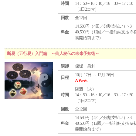
時間
14：50～16：10／16：30～17：50
（1日2コマ）
回数
全12回
14,580円（4回／分割支払い）×3
料金
40,500円（12回／一括前納支払※
義開始前まで）
断易（五行易）入門編 ～仙人秘伝の未来予知術～
講師
保坂 昌利
10月 17日 ～ 12月 26日
日程
A Week
隔週 （
火
）
時間
14：50～16：10／16：30～17：50
（1日2コマ）
回数
全12回
14,580円（4回／分割支払い）×3
料金
40,500円（12回／一括前納支払※
義開始前まで）