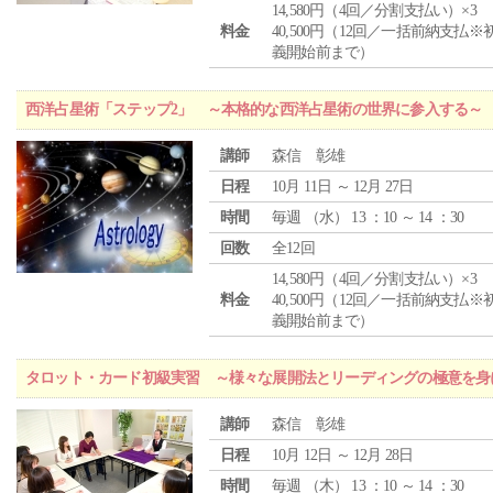
14,580円（4回／分割支払い）×3
料金
40,500円（12回／一括前納支払※
義開始前まで）
西洋占星術「ステップ2」 ～本格的な西洋占星術の世界に参入する～
講師
森信 彰雄
日程
10月 11日 ～ 12月 27日
時間
毎週 （
水
） 13 ：10 ～ 14 ：30
回数
全12回
14,580円（4回／分割支払い）×3
料金
40,500円（12回／一括前納支払※
義開始前まで）
タロット・カード初級実習 ～様々な展開法とリーディングの極意を身
講師
森信 彰雄
日程
10月 12日 ～ 12月 28日
時間
毎週 （
木
） 13 ：10 ～ 14 ：30