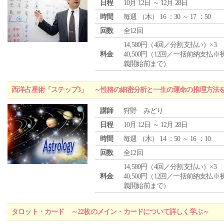
日程
10月 12日 ～ 12月 28日
時間
毎週 （
木
） 16 ：30 ～ 17 ：50
回数
全12回
14,580円（4回／分割支払い）×3
料金
40,500円（12回／一括前納支払※
義開始前まで）
西洋占星術「ステップ3」 ～性格の細密分析と一生の運命の推理方法
講師
狩野 みどり
日程
10月 12日 ～ 12月 28日
時間
毎週 （
木
） 14 ：50 ～ 16 ：10
回数
全12回
14,580円（4回／分割支払い）×3
料金
40,500円（12回／一括前納支払※
義開始前まで）
タロット・カード ～22枚のメイン・カードについて詳しく学ぶ～