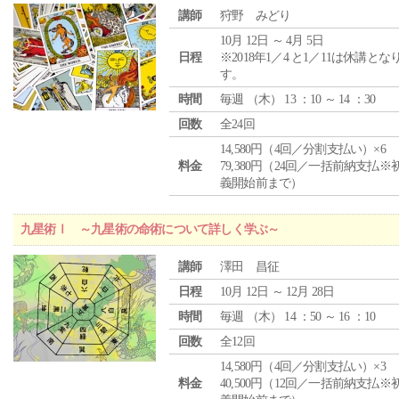
講師
狩野 みどり
10月 12日 ～ 4月 5日
日程
※2018年1／4 と1／11は休講とな
す。
時間
毎週 （
木
） 13 ：10 ～ 14 ：30
回数
全24回
14,580円（4回／分割支払い）×6
料金
79,380円（24回／一括前納支払※
義開始前まで）
九星術Ⅰ ～九星術の命術について詳しく学ぶ～
講師
澤田 昌征
日程
10月 12日 ～ 12月 28日
時間
毎週 （
木
） 14 ：50 ～ 16 ：10
回数
全12回
14,580円（4回／分割支払い）×3
料金
40,500円（12回／一括前納支払※