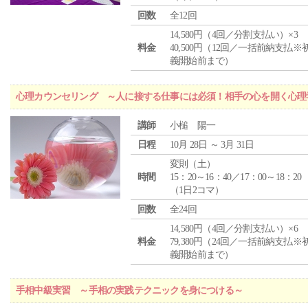
回数
全12回
14,580円（4回／分割支払い）×3
料金
40,500円（12回／一括前納支払※
義開始前まで）
心理カウンセリング ～人に接する仕事には必須！相手の心を開く心理
講師
小槌 陽一
日程
10月 28日 ～ 3月 31日
変則（土）
時間
15：20～16：40／17：00～18：20
（1日2コマ）
回数
全24回
14,580円（4回／分割支払い）×6
料金
79,380円（24回／一括前納支払※
義開始前まで）
手相中級実習 ～手相の実践テクニックを身につける～