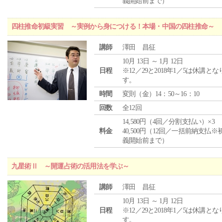
義開始前まで）
四柱推命初級実習 ～実例から身につける！本場・中国の四柱推命～
講師
澤田 昌征
10月 13日 ～ 1月 12日
日程
※12／29と2018年1／5は休講とな
す。
時間
変則（金）14：50～16：10
回数
全12回
14,580円（4回／分割支払い）×3
料金
40,500円（12回／一括前納支払※
義開始前まで）
九星術Ⅱ ～開運占術の活用法を学ぶ～
講師
澤田 昌征
10月 13日 ～ 1月 12日
日程
※12／29と2018年1／5は休講とな
す。