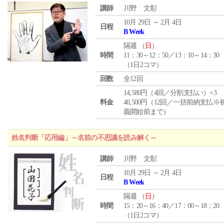
講師
川野 文彰
10月 29日 ～ 2月 4日
日程
B Week
隔週 （
日
）
時間
11：30～12：50／13：10～14：30
（1日2コマ）
回数
全12回
14,580円（4回／分割支払い）×3
料金
40,500円（12回／一括前納支払※
義開始前まで）
姓名判断「応用編」～名前の不思議を読み解く～
講師
川野 文彰
10月 29日 ～ 2月 4日
日程
B Week
隔週 （
日
）
時間
15：20～16：40／17：00～18：20
（1日2コマ）