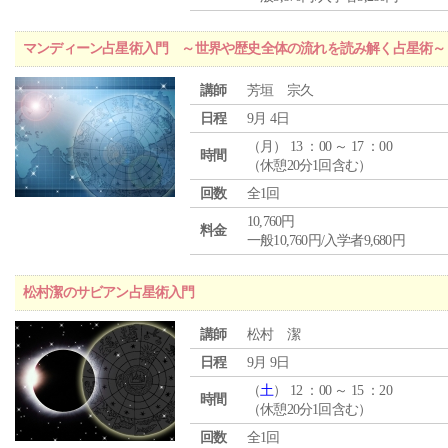
マンディーン占星術入門 ～世界や歴史全体の流れを読み解く占星術～
講師
芳垣 宗久
日程
9月 4日
（
月
） 13 ：00 ～ 17 ：00
時間
（休憩20分1回含む）
回数
全1回
10,760円
料金
一般10,760円/入学者9,680円
松村潔のサビアン占星術入門
講師
松村 潔
日程
9月 9日
（
土
） 12 ：00 ～ 15 ：20
時間
（休憩20分1回含む）
回数
全1回