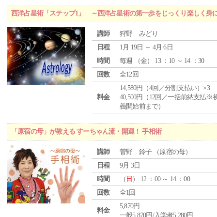
西洋占星術「ステップ1」 ～西洋占星術の第一歩をじっくり楽しく身
講師
狩野 みどり
日程
1月 19日 ～ 4月 6日
時間
毎週 （
金
） 13 ：10 ～ 14 ：30
回数
全12回
14,580円（4回／分割支払い）×3
料金
40,500円（12回／一括前納支払※
義開始前まで）
「原宿の母」が教える すーちゃん流・開運！ 手相術
講師
菅野 鈴子 （原宿の母）
日程
9月 3日
時間
（
日
） 12 ：00 ～ 14 ：00
回数
全1回
5,870円
料金
一般5,870円/入学者5,280円