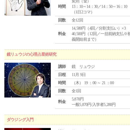
変則（金）
時間
13：10～14：30／14：50～16：10
（1日2コマ）
回数
全12回
14,580円（4回／分割支払い）×3
料金
40,500円（12回／一括前納支払※
義開始前まで）
鏡リュウジの心理占星術研究
講師
鏡 リュウジ
日程
11月 9日
時間
（
木
） 19 ：00 ～ 21 ：00
回数
全1回
5,870円
料金
一般5,870円/入学者5,280円
ダウジング入門