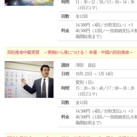
時間
11：30～12：50／13：10～14：30
（1日2コマ）
回数
全12回
14,580円（4回／分割支払い）×3
料金
40,500円（12回／一括前納支払※
義開始前まで）
四柱推命中級実習 ～実例から身につける！ 本場・中国の四柱推命～
講師
澤田 昌征
日程
10月 22日 ～ 1月 14日
変則（日）
時間
15：20～16：40／17：00～18：20
（1日2コマ）
回数
全12回
14,580円（4回／分割支払い）×3
料金
40,500円（12回／一括前納支払※
義開始前まで）