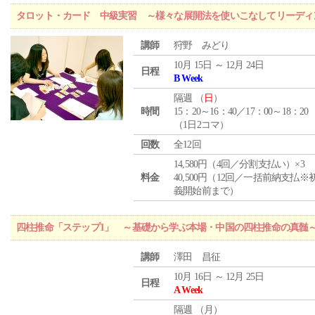
タロット・カード 中級実習 ～様々な展開法を使いこなしてリーディ
講師
狩野 みどり
10月 15日 ～ 12月 24日
日程
B Week
隔週 （
日
）
時間
15：20～16：40／17：00～18：20
（1日2コマ）
回数
全12回
14,580円（4回／分割支払い）×3
料金
40,500円（12回／一括前納支払※
義開始前まで）
四柱推命「ステップ1」 ～基礎から学ぶ本場・中国の四柱推命の真髄
講師
澤田 昌征
10月 16日 ～ 12月 25日
日程
A Week
隔週 （
月
）