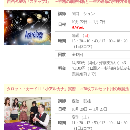
西洋占星術「ステップ3」 ～性格の細密分析と一生の運命の推理方法
講師
関口 シュン
10月 22日 ～ 1月 7日
日程
A Week
隔週 （
日
）
時間
15：20～16：40／17：00～18：20
（1日2コマ）
回数
全12回
14,580円（4回／分割支払い）×3
料金
40,500円（12回／一括前納支払※
義開始前まで）
タロット・カードⅡ「小アルカナ」実習 ～78枚フルセット用の展開
講師
森信 彰雄
日程
10月 28日 ～ 1月 20日
変則（土）
時間
11：30～12：50／13：10～14：30
（1日2コマ）