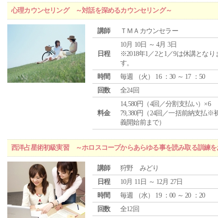
心理カウンセリング ～対話を深めるカウンセリング～
講師
ＴＭＡカウンセラー
10月 10日 ～ 4月 3日
日程
※2018年1／2と1／9は休講となり
す。
時間
毎週 （
火
） 16 ：30 ～ 17 ：50
回数
全24回
14,580円（4回／分割支払い）×6
料金
79,380円（24回／一括前納支払※
義開始前まで）
西洋占星術初級実習 ～ホロスコープからあらゆる事を読み取る訓練を
講師
狩野 みどり
日程
10月 11日 ～ 12月 27日
時間
毎週 （
水
） 19 ：00 ～ 20 ：20
回数
全12回