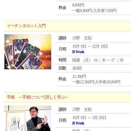
8,800円
料金
一般8,800円/入学者7,920円
イーチンタロット入門
講師
川野 文彰
10月 9日 ～ 12月 18日
日程
B Week
時間
隔週 （
月
） 16 ：30 ～ 17 ：50
回数
全6回
22,360円
料金
一般22,360円/入学者20,090円
手相 ～手相について詳しく学ぶ～
講師
川野 文彰
10月 9日 ～ 3月 26日
日程
B Week