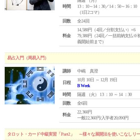
隔週 （
月
）
時間
13：10～14：30／14：50～16：10
（1日2コマ）
回数
全24回
14,580円（4回／分割支払い）×6
料金
79,380円（24回／一括前納支払※
義開始前まで）
易占入門（周易入門）
講師
中嶋 真澄
10月 10日 ～ 12月 19日
日程
B Week
時間
隔週 （
火
） 13 ：10 ～ 14 ：30
回数
全6回
22,360円
料金
一般22,360円/入学者20,090円
タロット・カード中級実習「Part2」 ～様々な展開法を使いこなしリ