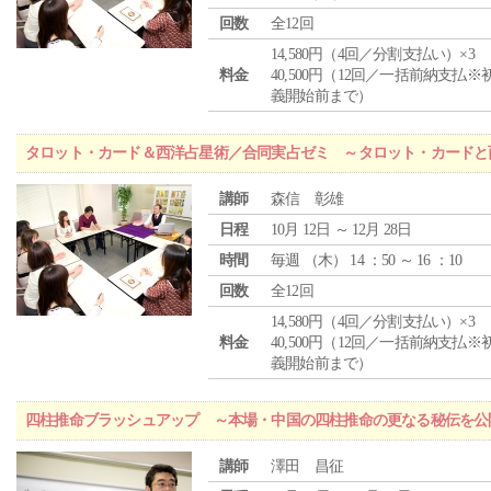
回数
全12回
14,580円（4回／分割支払い）×3
料金
40,500円（12回／一括前納支払※
義開始前まで）
タロット・カード＆西洋占星術／合同実占ゼミ ～タロット・カードと
講師
森信 彰雄
日程
10月 12日 ～ 12月 28日
時間
毎週 （
木
） 14 ：50 ～ 16 ：10
回数
全12回
14,580円（4回／分割支払い）×3
料金
40,500円（12回／一括前納支払※
義開始前まで）
四柱推命ブラッシュアップ ～本場・中国の四柱推命の更なる秘伝を公
講師
澤田 昌征