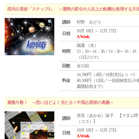
西洋占星術「ステップ4」 ～運勢の変化や人生上の転機を推理する方
講師
狩野 みどり
10月 18日 ～ 12月 27日
日程
A Week
隔週 （
水
）
時間
13：10～14：30／14：50～16：10
（1日2コマ）
回数
全12回
14,580円（4回／分割支払い）×3
料金
40,500円（12回／一括前納支払※
義開始前まで）
紫微斗数Ⅰ ～恐いほどよく当たる！中国占星術の奥義～
赤見（あかみ）淑子 【マダム呼
講師
（ココ）】
10月 18日 ～ 12月 27日
日程
A Week