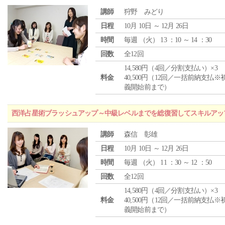
講師
狩野 みどり
日程
10月 10日 ～ 12月 26日
時間
毎週 （
火
） 13 ：10 ～ 14 ：30
回数
全12回
14,580円（4回／分割支払い）×3
料金
40,500円（12回／一括前納支払※
義開始前まで）
西洋占星術ブラッシュアップ～中級レベルまでを総復習してスキルアッ
講師
森信 彰雄
日程
10月 10日 ～ 12月 26日
時間
毎週 （
火
） 11 ：30 ～ 12 ：50
回数
全12回
14,580円（4回／分割支払い）×3
料金
40,500円（12回／一括前納支払※
義開始前まで）