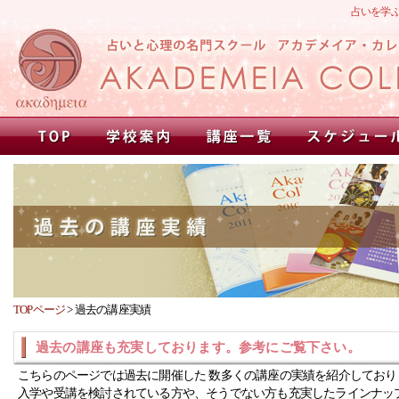
占いを学
TOPページ
>
過去の講座実績
過去の講座も充実しております。参考にご覧下さい。
こちらのページでは過去に開催した 数多くの講座の実績を紹介しており
入学や受講を検討されている方や、そうでない方も充実したラインナッ