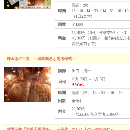
隔週 （
水
）
時間
13：10～14：30 ／14：50～16：10
（1日2コマ）
回数
全12回
14,580円（4回／分割支払い）×3
料金
40,500円（12回／一括前納支払※
義開始前まで）
錬金術の世界 ～基本概念と思考様式～
講師
田口 清一
10月 20日 ～ 1月 5日
日程
A Week
時間
隔週 （
金
） 14 ：50 ～ 16 ：10
回数
全6回
22,360円
料金
一般22,360円/入学者20,090円
紫微斗数「実践応用講座」 ～変化していく人の一生を読む～