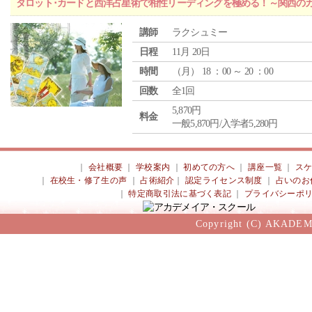
タロット･カードと西洋占星術で相性リーディングを極める！～関西の
講師
ラクシュミー
日程
11月 20日
時間
（
月
） 18 ：00 ～ 20 ：00
回数
全1回
5,870円
料金
一般5,870円/入学者5,280円
｜
会社概要
｜
学校案内
｜
初めての方へ
｜
講座一覧
｜
ス
｜
在校生・修了生の声
｜
占術紹介
｜
認定ライセンス制度
｜
占いのお
｜
特定商取引法に基づく表記
｜
プライバシーポ
Copyright (C) AKADEM