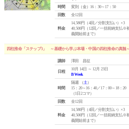
時間
変則（金）16：30～17：50
回数
全12回
14,580円（4回／分割支払い）×3
料金
40,500円（12回／一括前納支払※
義開始前まで）
四柱推命「ステップ3」 ～基礎から学ぶ本場・中国の四柱推命の真髄
講師
澤田 昌征
10月 14日 ～ 12月 23日
日程
B Week
隔週 （
土
）
時間
15：20～16：40／17：00～18：20
（1日2コマ）
回数
全12回
14,580円（4回／分割支払い）×3
料金
40,500円（12回／一括前納支払※
義開始前まで）