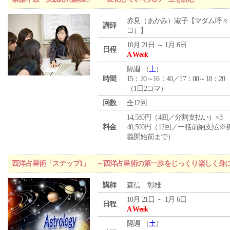
赤見（あかみ）淑子【マダム呼々
講師
コ）】
10月 21日 ～ 1月 6日
日程
A Week
隔週 （
土
）
時間
15：20～16：40／17：00～18：20
（1日2コマ）
回数
全12回
14,580円（4回／分割支払い）×3
料金
40,500円（12回／一括前納支払※
義開始前まで）
西洋占星術「ステップ1」 ～西洋占星術の第一歩をじっくり楽しく身
講師
森信 彰雄
10月 21日 ～ 1月 6日
日程
A Week
隔週 （
土
）