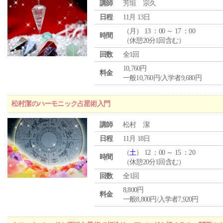
講師
芳垣 宗久
日程
11月 13日
（
月
） 13 ：00 ～ 17 ：00
時間
（休憩20分1回含む）
回数
全1回
10,760円
料金
一般10,760円/入学者9,680円
松村潔のハーモニック占星術入門
講師
松村 潔
日程
11月 18日
（
土
） 12 ：00 ～ 15 ：20
時間
（休憩20分1回含む）
回数
全1回
8,800円
料金
一般8,800円/入学者7,920円