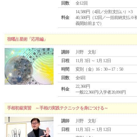
回数
全12回
14,580円（4回／分割支払い）×3
料金
40,500円（12回／一括前納支払※
義開始前まで）
宿曜占星術「応用編」
講師
川野 文彰
日程
11月 3日 ～ 1月 12日
時間
変則（金）16：30～17：50
回数
全6回
22,360円
料金
一般22,360円/入学者20,090円
手相初級実習 ～手相の実践テクニックを身につける～
講師
川野 文彰
日程
11月 3日 ～ 1月 12日