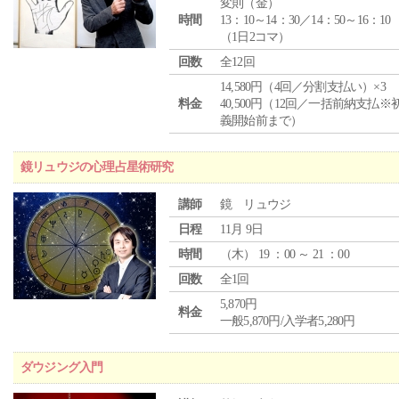
変則（金）
時間
13：10～14：30／14：50～16：10
（1日2コマ）
回数
全12回
14,580円（4回／分割支払い）×3
料金
40,500円（12回／一括前納支払※
義開始前まで）
鏡リュウジの心理占星術研究
講師
鏡 リュウジ
日程
11月 9日
時間
（
木
） 19 ：00 ～ 21 ：00
回数
全1回
5,870円
料金
一般5,870円/入学者5,280円
ダウジング入門