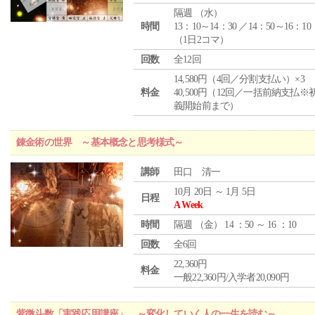
隔週 （
水
）
時間
13：10～14：30 ／14：50～16：10
（1日2コマ）
回数
全12回
14,580円（4回／分割支払い）×3
料金
40,500円（12回／一括前納支払※
義開始前まで）
錬金術の世界 ～基本概念と思考様式～
講師
田口 清一
10月 20日 ～ 1月 5日
日程
A Week
時間
隔週 （
金
） 14 ：50 ～ 16 ：10
回数
全6回
22,360円
料金
一般22,360円/入学者20,090円
紫微斗数「実践応用講座」 ～変化していく人の一生を読む～