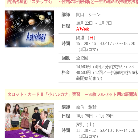
西洋占星術「ステップ3」 ～性格の細密分析と一生の運命の推理方法
講師
関口 シュン
10月 22日 ～ 1月 7日
日程
A Week
隔週 （
日
）
時間
15：20～16：40／17：00～18：20
（1日2コマ）
回数
全12回
14,580円（4回／分割支払い）×3
料金
40,500円（12回／一括前納支払※
義開始前まで）
タロット・カードⅡ「小アルカナ」実習 ～78枚フルセット用の展開
講師
森信 彰雄
日程
10月 28日 ～ 1月 20日
変則（土）
時間
11：30～12：50／13：10～14：30
（1日2コマ）