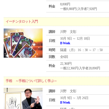
8,800円
料金
一般8,800円/入学者7,920円
イーチンタロット入門
講師
川野 文彰
10月 9日 ～ 12月 18日
日程
B Week
時間
隔週 （
月
） 16 ：30 ～ 17 ：50
回数
全6回
22,360円
料金
一般22,360円/入学者20,090円
手相 ～手相について詳しく学ぶ～
講師
川野 文彰
10月 9日 ～ 3月 26日
日程
B Week