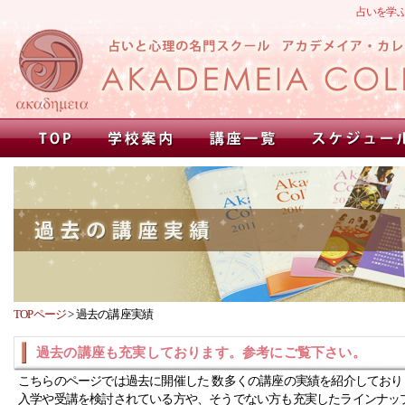
占いを学
TOPページ
>
過去の講座実績
過去の講座も充実しております。参考にご覧下さい。
こちらのページでは過去に開催した 数多くの講座の実績を紹介しており
入学や受講を検討されている方や、そうでない方も充実したラインナッ