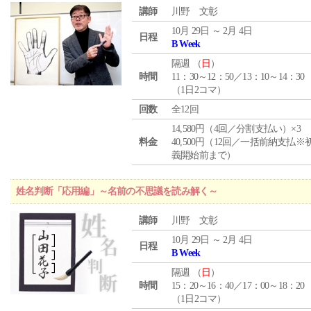
講師
川野 文彰
10月 29日 ～ 2月 4日
日程
B Week
隔週 （
日
）
時間
11：30～12：50／13：10～14：30
（1日2コマ）
回数
全12回
14,580円（4回／分割支払い）×3
料金
40,500円（12回／一括前納支払※
義開始前まで）
姓名判断「応用編」～名前の不思議を読み解く～
講師
川野 文彰
10月 29日 ～ 2月 4日
日程
B Week
隔週 （
日
）
時間
15：20～16：40／17：00～18：20
（1日2コマ）