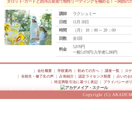
タロット･カードと西洋占星術で相性リーディングを極める！～関西の
講師
ラクシュミー
日程
11月 20日
時間
（
月
） 18 ：00 ～ 20 ：00
回数
全1回
5,870円
料金
一般5,870円/入学者5,280円
｜
会社概要
｜
学校案内
｜
初めての方へ
｜
講座一覧
｜
ス
｜
在校生・修了生の声
｜
占術紹介
｜
認定ライセンス制度
｜
占いのお
｜
特定商取引法に基づく表記
｜
プライバシーポ
Copyright (C) AKADEM