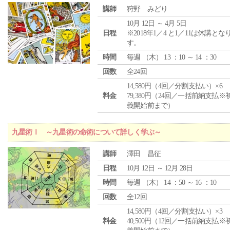
講師
狩野 みどり
10月 12日 ～ 4月 5日
日程
※2018年1／4 と1／11は休講とな
す。
時間
毎週 （
木
） 13 ：10 ～ 14 ：30
回数
全24回
14,580円（4回／分割支払い）×6
料金
79,380円（24回／一括前納支払※
義開始前まで）
九星術Ⅰ ～九星術の命術について詳しく学ぶ～
講師
澤田 昌征
日程
10月 12日 ～ 12月 28日
時間
毎週 （
木
） 14 ：50 ～ 16 ：10
回数
全12回
14,580円（4回／分割支払い）×3
料金
40,500円（12回／一括前納支払※