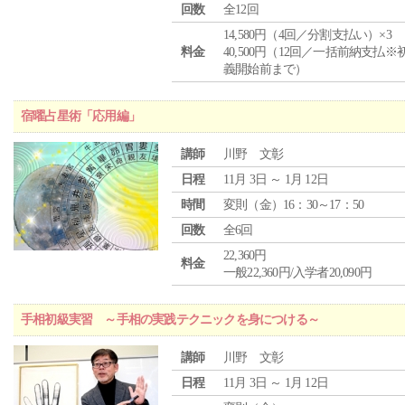
回数
全12回
14,580円（4回／分割支払い）×3
料金
40,500円（12回／一括前納支払※
義開始前まで）
宿曜占星術「応用編」
講師
川野 文彰
日程
11月 3日 ～ 1月 12日
時間
変則（金）16：30～17：50
回数
全6回
22,360円
料金
一般22,360円/入学者20,090円
手相初級実習 ～手相の実践テクニックを身につける～
講師
川野 文彰
日程
11月 3日 ～ 1月 12日