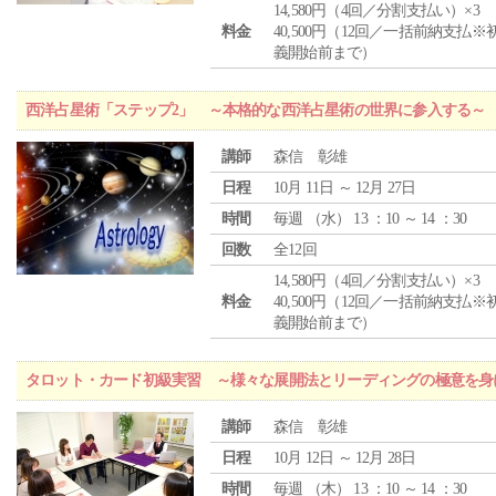
14,580円（4回／分割支払い）×3
料金
40,500円（12回／一括前納支払※
義開始前まで）
西洋占星術「ステップ2」 ～本格的な西洋占星術の世界に参入する～
講師
森信 彰雄
日程
10月 11日 ～ 12月 27日
時間
毎週 （
水
） 13 ：10 ～ 14 ：30
回数
全12回
14,580円（4回／分割支払い）×3
料金
40,500円（12回／一括前納支払※
義開始前まで）
タロット・カード初級実習 ～様々な展開法とリーディングの極意を身
講師
森信 彰雄
日程
10月 12日 ～ 12月 28日
時間
毎週 （
木
） 13 ：10 ～ 14 ：30