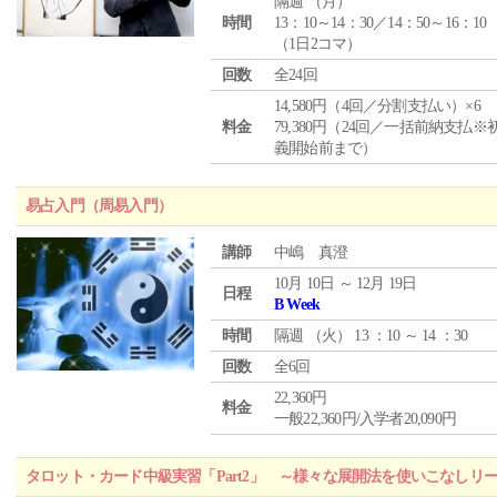
隔週 （
月
）
時間
13：10～14：30／14：50～16：10
（1日2コマ）
回数
全24回
14,580円（4回／分割支払い）×6
料金
79,380円（24回／一括前納支払※
義開始前まで）
易占入門（周易入門）
講師
中嶋 真澄
10月 10日 ～ 12月 19日
日程
B Week
時間
隔週 （
火
） 13 ：10 ～ 14 ：30
回数
全6回
22,360円
料金
一般22,360円/入学者20,090円
タロット・カード中級実習「Part2」 ～様々な展開法を使いこなしリ