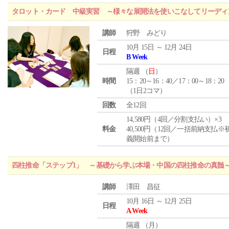
タロット・カード 中級実習 ～様々な展開法を使いこなしてリーディ
講師
狩野 みどり
10月 15日 ～ 12月 24日
日程
B Week
隔週 （
日
）
時間
15：20～16：40／17：00～18：20
（1日2コマ）
回数
全12回
14,580円（4回／分割支払い）×3
料金
40,500円（12回／一括前納支払※
義開始前まで）
四柱推命「ステップ1」 ～基礎から学ぶ本場・中国の四柱推命の真髄
講師
澤田 昌征
10月 16日 ～ 12月 25日
日程
A Week
隔週 （
月
）