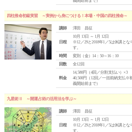
義開始前まで）
四柱推命初級実習 ～実例から身につける！本場・中国の四柱推命～
講師
澤田 昌征
10月 13日 ～ 1月 12日
日程
※12／29と2018年1／5は休講とな
す。
時間
変則（金）14：50～16：10
回数
全12回
14,580円（4回／分割支払い）×3
料金
40,500円（12回／一括前納支払※
義開始前まで）
九星術Ⅱ ～開運占術の活用法を学ぶ～
講師
澤田 昌征
10月 13日 ～ 1月 12日
日程
※12／29と2018年1／5は休講とな
す。