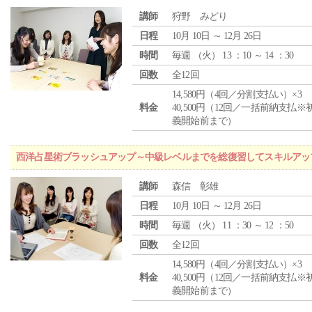
講師
狩野 みどり
日程
10月 10日 ～ 12月 26日
時間
毎週 （
火
） 13 ：10 ～ 14 ：30
回数
全12回
14,580円（4回／分割支払い）×3
料金
40,500円（12回／一括前納支払※
義開始前まで）
西洋占星術ブラッシュアップ～中級レベルまでを総復習してスキルアッ
講師
森信 彰雄
日程
10月 10日 ～ 12月 26日
時間
毎週 （
火
） 11 ：30 ～ 12 ：50
回数
全12回
14,580円（4回／分割支払い）×3
料金
40,500円（12回／一括前納支払※
義開始前まで）