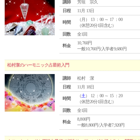
講師
芳垣 宗久
日程
11月 13日
（
月
） 13 ：00 ～ 17 ：00
時間
（休憩20分1回含む）
回数
全1回
10,760円
料金
一般10,760円/入学者9,680円
松村潔のハーモニック占星術入門
講師
松村 潔
日程
11月 18日
（
土
） 12 ：00 ～ 15 ：20
時間
（休憩20分1回含む）
回数
全1回
8,800円
料金
一般8,800円/入学者7,920円