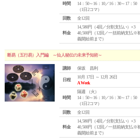
時間
14：50～16：10／16：30～17：50
（1日2コマ）
回数
全12回
14,580円（4回／分割支払い）×3
料金
40,500円（12回／一括前納支払※
義開始前まで）
断易（五行易）入門編 ～仙人秘伝の未来予知術～
講師
保坂 昌利
10月 17日 ～ 12月 26日
日程
A Week
隔週 （
火
）
時間
14：50～16：10／16：30～17：50
（1日2コマ）
回数
全12回
14,580円（4回／分割支払い）×3
料金
40,500円（12回／一括前納支払※
義開始前まで）