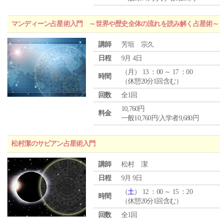
マンディーン占星術入門 ～世界や歴史全体の流れを読み解く占星術～
講師
芳垣 宗久
日程
9月 4日
（
月
） 13 ：00 ～ 17 ：00
時間
（休憩20分1回含む）
回数
全1回
10,760円
料金
一般10,760円/入学者9,680円
松村潔のサビアン占星術入門
講師
松村 潔
日程
9月 9日
（
土
） 12 ：00 ～ 15 ：20
時間
（休憩20分1回含む）
回数
全1回