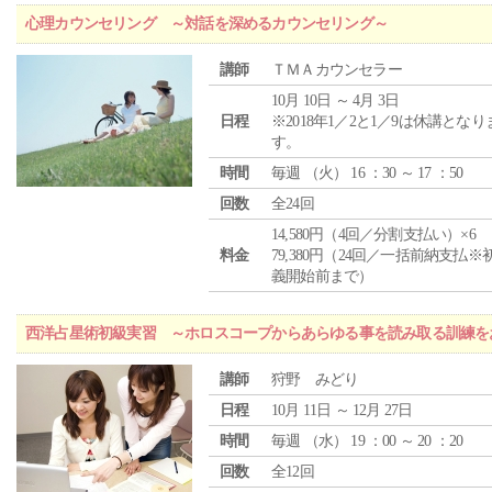
心理カウンセリング ～対話を深めるカウンセリング～
講師
ＴＭＡカウンセラー
10月 10日 ～ 4月 3日
日程
※2018年1／2と1／9は休講となり
す。
時間
毎週 （
火
） 16 ：30 ～ 17 ：50
回数
全24回
14,580円（4回／分割支払い）×6
料金
79,380円（24回／一括前納支払※
義開始前まで）
西洋占星術初級実習 ～ホロスコープからあらゆる事を読み取る訓練を
講師
狩野 みどり
日程
10月 11日 ～ 12月 27日
時間
毎週 （
水
） 19 ：00 ～ 20 ：20
回数
全12回