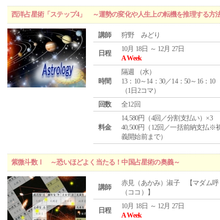
西洋占星術「ステップ4」 ～運勢の変化や人生上の転機を推理する方
講師
狩野 みどり
10月 18日 ～ 12月 27日
日程
A Week
隔週 （
水
）
時間
13：10～14：30／14：50～16：10
（1日2コマ）
回数
全12回
14,580円（4回／分割支払い）×3
料金
40,500円（12回／一括前納支払※
義開始前まで）
紫微斗数Ⅰ ～恐いほどよく当たる！中国占星術の奥義～
赤見（あかみ）淑子 【マダム呼
講師
（ココ）】
10月 18日 ～ 12月 27日
日程
A Week