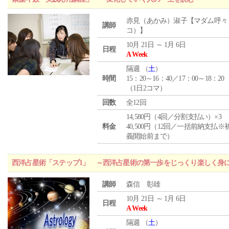
赤見（あかみ）淑子【マダム呼々
講師
コ）】
10月 21日 ～ 1月 6日
日程
A Week
隔週 （
土
）
時間
15：20～16：40／17：00～18：20
（1日2コマ）
回数
全12回
14,580円（4回／分割支払い）×3
料金
40,500円（12回／一括前納支払※
義開始前まで）
西洋占星術「ステップ1」 ～西洋占星術の第一歩をじっくり楽しく身
講師
森信 彰雄
10月 21日 ～ 1月 6日
日程
A Week
隔週 （
土
）