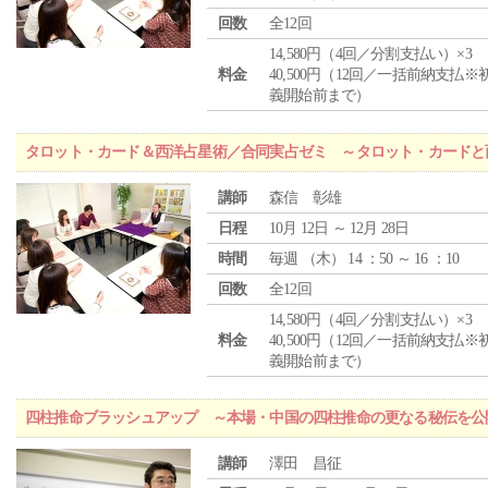
回数
全12回
14,580円（4回／分割支払い）×3
料金
40,500円（12回／一括前納支払※
義開始前まで）
タロット・カード＆西洋占星術／合同実占ゼミ ～タロット・カードと
講師
森信 彰雄
日程
10月 12日 ～ 12月 28日
時間
毎週 （
木
） 14 ：50 ～ 16 ：10
回数
全12回
14,580円（4回／分割支払い）×3
料金
40,500円（12回／一括前納支払※
義開始前まで）
四柱推命ブラッシュアップ ～本場・中国の四柱推命の更なる秘伝を公
講師
澤田 昌征