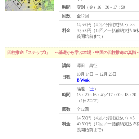
時間
変則（金）16：30～17：50
回数
全12回
14,580円（4回／分割支払い）×3
料金
40,500円（12回／一括前納支払※
義開始前まで）
四柱推命「ステップ3」 ～基礎から学ぶ本場・中国の四柱推命の真髄
講師
澤田 昌征
10月 14日 ～ 12月 23日
日程
B Week
隔週 （
土
）
時間
15：20～16：40／17：00～18：20
（1日2コマ）
回数
全12回
14,580円（4回／分割支払い）×3
料金
40,500円（12回／一括前納支払※
義開始前まで）