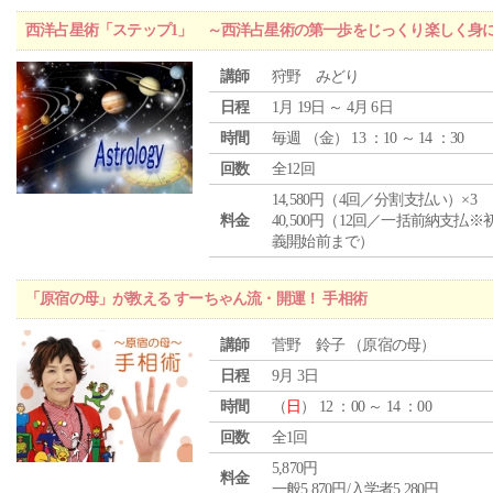
西洋占星術「ステップ1」 ～西洋占星術の第一歩をじっくり楽しく身
講師
狩野 みどり
日程
1月 19日 ～ 4月 6日
時間
毎週 （
金
） 13 ：10 ～ 14 ：30
回数
全12回
14,580円（4回／分割支払い）×3
料金
40,500円（12回／一括前納支払※
義開始前まで）
「原宿の母」が教える すーちゃん流・開運！ 手相術
講師
菅野 鈴子 （原宿の母）
日程
9月 3日
時間
（
日
） 12 ：00 ～ 14 ：00
回数
全1回
5,870円
料金
一般5,870円/入学者5,280円