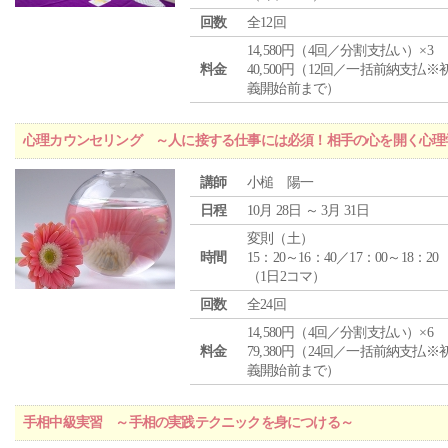
回数
全12回
14,580円（4回／分割支払い）×3
料金
40,500円（12回／一括前納支払※
義開始前まで）
心理カウンセリング ～人に接する仕事には必須！相手の心を開く心理
講師
小槌 陽一
日程
10月 28日 ～ 3月 31日
変則（土）
時間
15：20～16：40／17：00～18：20
（1日2コマ）
回数
全24回
14,580円（4回／分割支払い）×6
料金
79,380円（24回／一括前納支払※
義開始前まで）
手相中級実習 ～手相の実践テクニックを身につける～