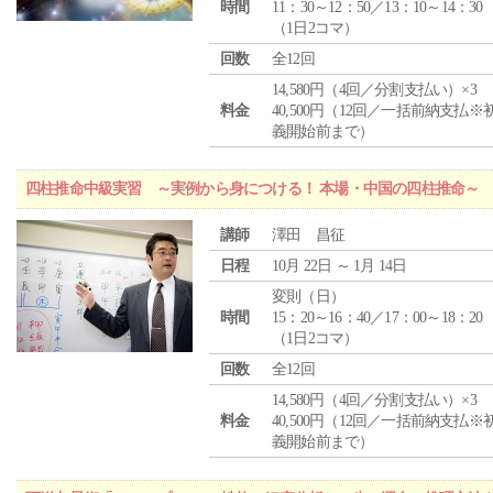
時間
11：30～12：50／13：10～14：30
（1日2コマ）
回数
全12回
14,580円（4回／分割支払い）×3
料金
40,500円（12回／一括前納支払※
義開始前まで）
四柱推命中級実習 ～実例から身につける！ 本場・中国の四柱推命～
講師
澤田 昌征
日程
10月 22日 ～ 1月 14日
変則（日）
時間
15：20～16：40／17：00～18：20
（1日2コマ）
回数
全12回
14,580円（4回／分割支払い）×3
料金
40,500円（12回／一括前納支払※
義開始前まで）