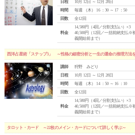
日程
10月 12日 ～ 12月 28日
時間
毎週 （
木
） 16 ：30 ～ 17 ：50
回数
全12回
14,580円（4回／分割支払い）×3
料金
40,500円（12回／一括前納支払※
義開始前まで）
西洋占星術「ステップ3」 ～性格の細密分析と一生の運命の推理方法
講師
狩野 みどり
日程
10月 12日 ～ 12月 28日
時間
毎週 （
木
） 14 ：50 ～ 16 ：10
回数
全12回
14,580円（4回／分割支払い）×3
料金
40,500円（12回／一括前納支払※
義開始前まで）
タロット・カード ～22枚のメイン・カードについて詳しく学ぶ～