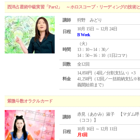
西洋占星術中級実習「Part2」 ～ホロスコープ・リーディングの技術
講師
狩野 みどり
10月 15日 ～ 12月 24日
日程
B Week
（
火
）
時間
13：10～14：30／
14：50～16：10（1日2コマ）
回数
全12回
14,850円（4回／分割支払い）×3
料金
41,250円（12回／一括前納支払※
義開始前まで）
紫微斗数オラクルカード
赤見（あかみ）淑子 【マダム呼
講師
（ココ）】
10月 16日 ～ 12月 11日
日程
月1回