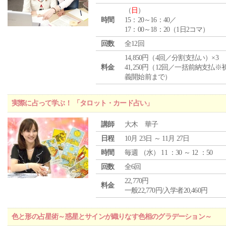
（
日
）
時間
15：20～16：40／
17：00～18：20（1日2コマ）
回数
全12回
14,850円（4回／分割支払い）×3
料金
41,250円（12回／一括前納支払※
義開始前まで）
実際に占って学ぶ！ 「タロット・カード占い」
講師
大木 華子
日程
10月 23日 ～ 11月 27日
時間
毎週 （
水
） 11 ：30 ～ 12 ：50
回数
全6回
22,770円
料金
一般22,770円/入学者20,460円
色と形の占星術～惑星とサインが織りなす色相のグラデーション～