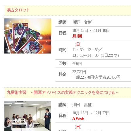
易占タロット
講師
川野 文彰
10月 13日 ～ 11月 10日
日程
月1回
（
日
）
時間
11：30～12：50／
13：10～14：30（1日2コマ）
回数
全6回
22,770円
料金
一般22,770円/入学者20,460円
九星術実習 ～開運アドバイスの実践テクニックを身につける～
講師
澤田 昌征
10月 13日 ～ 12月 22日
日程
A Week
（
日
）