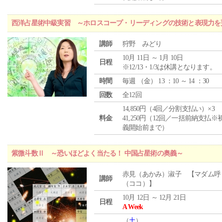
西洋占星術中級実習 ～ホロスコープ・リーディングの技術と表現力を
講師
狩野 みどり
10月 11日 ～ 1月 10日
日程
※12/13・1/3は休講となります。
時間
毎週 （
金
） 13 ：10 ～ 14 ：30
回数
全12回
14,850円（4回／分割支払い）×3
料金
41,250円（12回／一括前納支払※
義開始前まで）
紫微斗数Ⅱ ～恐いほどよく当たる！ 中国占星術の奥義～
赤見（あかみ）淑子 【マダム呼
講師
（ココ）】
10月 12日 ～ 12月 21日
日程
A Week
（
土
）