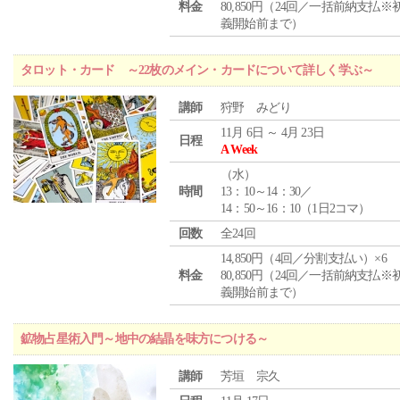
料金
80,850円（24回／一括前納支払※
義開始前まで）
タロット・カード ～22枚のメイン・カードについて詳しく学ぶ～
講師
狩野 みどり
11月 6日 ～ 4月 23日
日程
A Week
（
水
）
時間
13：10～14：30／
14：50～16：10（1日2コマ）
回数
全24回
14,850円（4回／分割支払い）×6
料金
80,850円（24回／一括前納支払※
義開始前まで）
鉱物占星術入門～地中の結晶を味方につける～
講師
芳垣 宗久