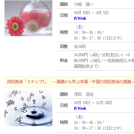
講師
小槌 陽一
10月 19日 ～ 4月 5日
日程
B Week
（
土
）
時間
14：50～16：10／
16：30～17：50（1日2コマ）
回数
全24回
14,850円（4回／分割支払い）×6
料金
80,850円（24回／一括前納支払※
義開始前まで）
四柱推命「ステップ1」 ～基礎から学ぶ本場・中国の四柱推命の真髄
講師
澤田 昌征
10月 19日 ～ 12月 28日
日程
B Week
（
土
）
時間
14：50～16：10／
16：30～17：50（1日2コマ）