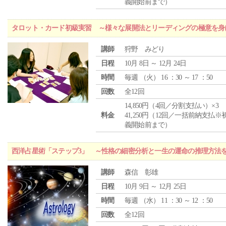
義開始前まで）
タロット・カード初級実習 ～様々な展開法とリーディングの極意を身
講師
狩野 みどり
日程
10月 8日 ～ 12月 24日
時間
毎週 （
火
） 16 ：30 ～ 17 ：50
回数
全12回
14,850円（4回／分割支払い）×3
料金
41,250円（12回／一括前納支払※
義開始前まで）
西洋占星術「ステップ3」 ～性格の細密分析と一生の運命の推理方法
講師
森信 彰雄
日程
10月 9日 ～ 12月 25日
時間
毎週 （
水
） 11 ：30 ～ 12 ：50
回数
全12回