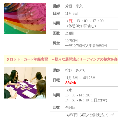
講師
芳垣 宗久
日程
11月 3日
（
日
） 13 ：00 ～ 17 ：00
時間
（休憩20分1回含む）
回数
全1回
10,760円
料金
一般10,760円/入学者9,680円
タロット・カード初級実習 ～様々な展開法とリーディングの極意を身
講師
狩野 みどり
11月 6日 ～ 4月 23日
日程
A Week
（
水
）
時間
13：10～14：30／
14：50～16：10（1日2コマ）
回数
全24回
14,850円（4回／分割支払い）×6