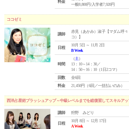
料金
一般8,800円/入学者7,920円
ココゼミ
赤見（あかみ）淑子【マダム呼々
講師
コ）】
10月 5日 ～ 11月 2日
日程
B Week
（
土
）
時間
13：10～14：30／
14：50～16：10（1日2コマ）
回数
全6回
料金
21,450円（6回／一括払いのみ）
西洋占星術ブラッシュアップ～中級レベルまでを総復習してスキルアッ
講師
狩野 みどり
10月 8日 ～ 12月 17日
日程
A Week