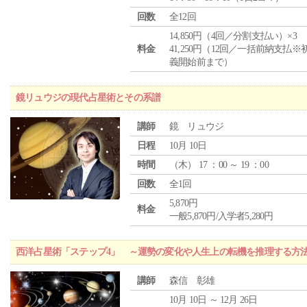
回数
全12回
14,850円（4回／分割支払い）×3
料金
41,250円（12回／一括前納支払※
義開始前まで）
鏡リュウジの現代占星術とその系譜
講師
鏡 リュウジ
日程
10月 10日
時間
（
木
） 17 ：00 ～ 19 ：00
回数
全1回
5,870円
料金
一般5,870円/入学者5,280円
西洋占星術「ステップ4」 ～運勢の変化や人生上の転機を推理する方
講師
森信 彰雄
10月 10日 ～ 12月 26日