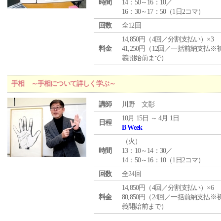
時間
14：50～16：10／
16：30～17：50（1日2コマ）
回数
全12回
14,850円（4回／分割支払い）×3
料金
41,250円（12回／一括前納支払※
義開始前まで）
手相 ～手相について詳しく学ぶ～
講師
川野 文彰
10月 15日 ～ 4月 1日
日程
B Week
（
火
）
時間
13：10～14：30／
14：50～16：10（1日2コマ）
回数
全24回
14,850円（4回／分割支払い）×6
料金
80,850円（24回／一括前納支払※
義開始前まで）