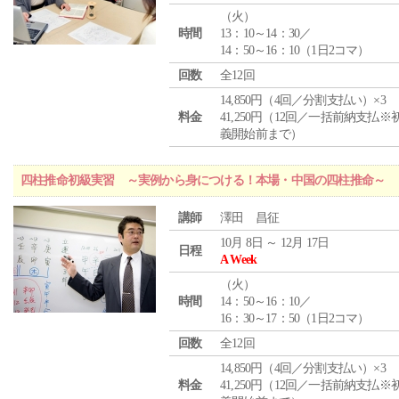
（
火
）
時間
13：10～14：30／
14：50～16：10（1日2コマ）
回数
全12回
14,850円（4回／分割支払い）×3
料金
41,250円（12回／一括前納支払※
義開始前まで）
四柱推命初級実習 ～実例から身につける！本場・中国の四柱推命～
講師
澤田 昌征
10月 8日 ～ 12月 17日
日程
A Week
（
火
）
時間
14：50～16：10／
16：30～17：50（1日2コマ）
回数
全12回
14,850円（4回／分割支払い）×3
料金
41,250円（12回／一括前納支払※