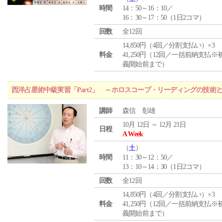
時間
14：50～16：10／
16：30～17：50（1日2コマ）
回数
全12回
14,850円（4回／分割支払い）×3
料金
41,250円（12回／一括前納支払※
義開始前まで）
西洋占星術中級実習「Part2」 ～ホロスコープ・リーディングの技術
講師
森信 彰雄
10月 12日 ～ 12月 21日
日程
A Week
（
土
）
時間
11：30～12：50／
13：10～14：30（1日2コマ）
回数
全12回
14,850円（4回／分割支払い）×3
料金
41,250円（12回／一括前納支払※
義開始前まで）