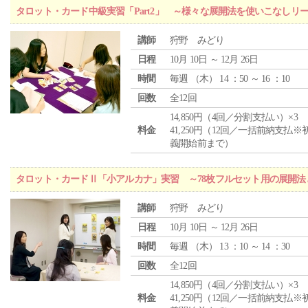
タロット・カード中級実習「Part2」 ～様々な展開法を使いこなしリ
講師
狩野 みどり
日程
10月 10日 ～ 12月 26日
時間
毎週 （
木
） 14 ：50 ～ 16 ：10
回数
全12回
14,850円（4回／分割支払い）×3
料金
41,250円（12回／一括前納支払※
義開始前まで）
タロット・カードⅡ「小アルカナ」実習 ～78枚フルセット用の展開
講師
狩野 みどり
日程
10月 10日 ～ 12月 26日
時間
毎週 （
木
） 13 ：10 ～ 14 ：30
回数
全12回
14,850円（4回／分割支払い）×3
料金
41,250円（12回／一括前納支払※