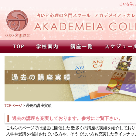
占いを学
TOPページ
>
過去の講座実績
過去の講座も充実しております。参考にご覧下さい。
こちらのページでは過去に開催した 数多くの講座の実績を紹介しており
入学や受講を検討されている方や、そうでない方も充実したラインナッ