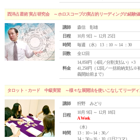
西洋占星術 実占研究会 ～ホロスコープの実占的リーディングの経験
講師
森信 彰雄
日程
10月 9日 ～ 12月 25日
時間
毎週 （
水
） 13 ：10 ～ 14 ：30
回数
全12回
14,850円（4回／分割支払い）×3
料金
41,250円（12回／一括前納支払※
義開始前まで）
タロット・カード 中級実習 ～様々な展開法を使いこなしてリーディ
講師
狩野 みどり
10月 9日 ～ 12月 18日
日程
A Week
（
水
）
時間
13：10～14：30／
14：50～16：10（1日2コマ）