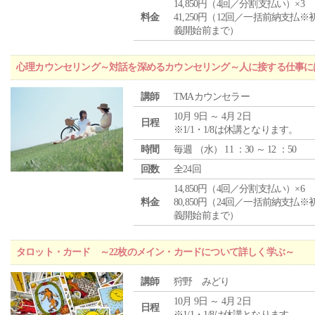
14,850円（4回／分割支払い）×3
料金
41,250円（12回／一括前納支払※
義開始前まで）
心理カウンセリング～対話を深めるカウンセリング～人に接する仕事には
講師
TMAカウンセラー
10月 9日 ～ 4月 2日
日程
※1/1・1/8は休講となります。
時間
毎週 （
水
） 11 ：30 ～ 12 ：50
回数
全24回
14,850円（4回／分割支払い）×6
料金
80,850円（24回／一括前納支払※
義開始前まで）
タロット・カード ～22枚のメイン・カードについて詳しく学ぶ～
講師
狩野 みどり
10月 9日 ～ 4月 2日
日程
※1/1・1/8は休講となります。