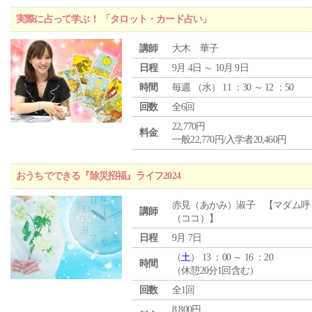
実際に占って学ぶ！ 「タロット・カード占い」
講師
大木 華子
日程
9月 4日 ～ 10月 9日
時間
毎週 （
水
） 11 ：30 ～ 12 ：50
回数
全6回
22,770円
料金
一般22,770円/入学者20,460円
おうちでできる『除災招福』ライフ2024
赤見（あかみ）淑子 【マダム呼
講師
（ココ）】
日程
9月 7日
（
土
） 13 ：00 ～ 16 ：20
時間
（休憩20分1回含む）
回数
全1回
8,800円