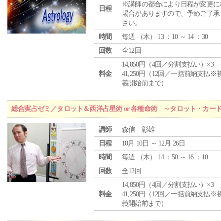
※講師の都合により日程が変更に
日程
場合がありますので、予めご了承
さい。
時間
毎週 （
木
） 13 ：10 ～ 14 ：30
回数
全12回
14,850円（4回／分割支払い）×3
料金
41,250円（12回／一括前納支払※
義開始前まで）
総合実占ゼミ／タロット＆西洋占星術 or 各種命術 ～タロット・カ
講師
森信 彰雄
日程
10月 10日 ～ 12月 26日
時間
毎週 （
木
） 14 ：50 ～ 16 ：10
回数
全12回
14,850円（4回／分割支払い）×3
料金
41,250円（12回／一括前納支払※
義開始前まで）