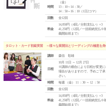
（
金
）
時間
13：10～14：30／
14：50～16：10（1日2コマ）
回数
全12回
14,850円（4回／分割支払い）×3
料金
41,250円（12回／一括前納支払※
義開始前まで）
タロット・カード初級実習 ～様々な展開法とリーディングの極意を身
講師
森信 彰雄
10月 11日 ～ 12月 27日
※講師の都合により日程が変更に
日程
場合がありますので、予めご了承
さい。
時間
毎週 （
金
） 11 ：30 ～ 12 ：50
回数
全12回
14,850円（4回／分割支払い）×3
料金
41,250円（12回／一括前納支払※
義開始前まで）