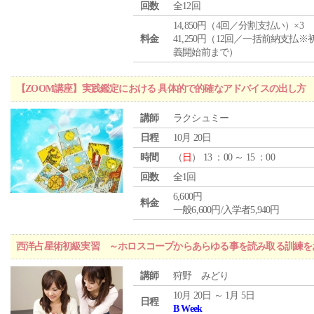
回数
全12回
14,850円（4回／分割支払い）×3
料金
41,250円（12回／一括前納支払※
義開始前まで）
【ZOOM講座】実践鑑定における 具体的で的確なアドバイスの出し方
講師
ラクシュミー
日程
10月 20日
時間
（
日
） 13 ：00 ～ 15 ：00
回数
全1回
6,600円
料金
一般6,600円/入学者5,940円
西洋占星術初級実習 ～ホロスコープからあらゆる事を読み取る訓練を
講師
狩野 みどり
10月 20日 ～ 1月 5日
日程
B Week