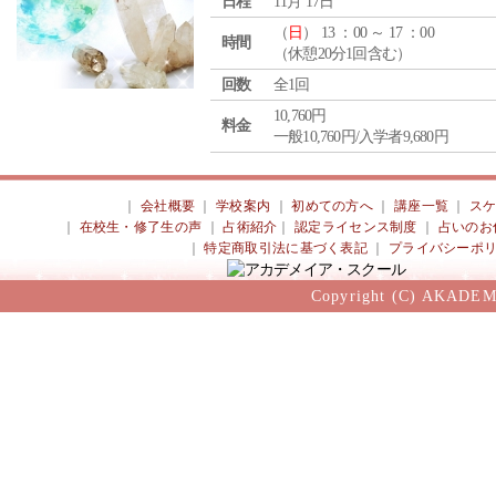
日程
11月 17日
（
日
） 13 ：00 ～ 17 ：00
時間
（休憩20分1回含む）
回数
全1回
10,760円
料金
一般10,760円/入学者9,680円
｜
会社概要
｜
学校案内
｜
初めての方へ
｜
講座一覧
｜
ス
｜
在校生・修了生の声
｜
占術紹介
｜
認定ライセンス制度
｜
占いのお
｜
特定商取引法に基づく表記
｜
プライバシーポ
Copyright (C) AKADEM