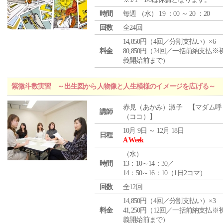
時間
毎週 （
水
） 19 ：00 ～ 20 ：20
回数
全24回
14,850円（4回／分割支払い）×6
料金
80,850円（24回／一括前納支払※
義開始前まで）
紫微斗数実習 ～出生図から人物像と人生模様のイメージを広げる～
赤見（あかみ）淑子 【マダム呼
講師
（ココ）】
10月 9日 ～ 12月 18日
日程
A Week
（
水
）
時間
13：10～14：30／
14：50～16：10（1日2コマ）
回数
全12回
14,850円（4回／分割支払い）×3
料金
41,250円（12回／一括前納支払※
義開始前まで）