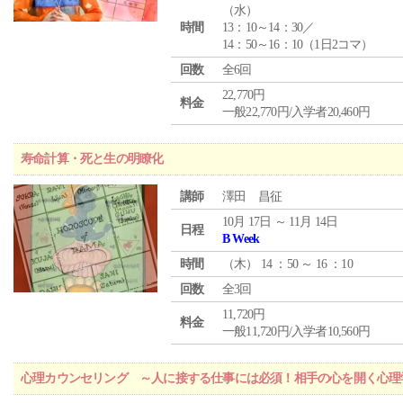
（
水
）
時間
13：10～14：30／
14：50～16：10（1日2コマ）
回数
全6回
22,770円
料金
一般22,770円/入学者20,460円
寿命計算・死と生の明瞭化
講師
澤田 昌征
10月 17日 ～ 11月 14日
日程
B Week
時間
（
木
） 14 ：50 ～ 16 ：10
回数
全3回
11,720円
料金
一般11,720円/入学者10,560円
心理カウンセリング ～人に接する仕事には必須！相手の心を開く心理