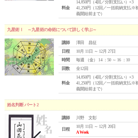
14,850円（4回／分割支払い）×3
料金
41,250円（12回／一括前納支払※
義開始前まで）
九星術Ⅰ ～九星術の命術について詳しく学ぶ～
講師
澤田 昌征
日程
10月 11日 ～ 12月 27日
時間
毎週 （
金
） 14 ：50 ～ 16 ：10
回数
全12回
14,850円（4回／分割支払い）×3
料金
41,250円（12回／一括前納支払※
義開始前まで）
姓名判断 パート2
講師
川野 文彰
10月 11日 ～ 12月 20日
日程
A Week