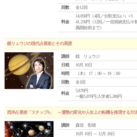
回数
全12回
14,850円（4回／分割支払い）×3
料金
41,250円（12回／一括前納支払※
義開始前まで）
鏡リュウジの現代占星術とその系譜
講師
鏡 リュウジ
日程
10月 10日
時間
（
木
） 17 ：00 ～ 19 ：00
回数
全1回
5,870円
料金
一般5,870円/入学者5,280円
西洋占星術「ステップ4」 ～運勢の変化や人生上の転機を推理する方
講師
森信 彰雄
10月 10日 ～ 12月 26日