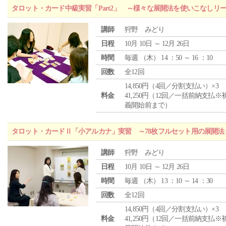
タロット・カード中級実習「Part2」 ～様々な展開法を使いこなしリ
講師
狩野 みどり
日程
10月 10日 ～ 12月 26日
時間
毎週 （
木
） 14 ：50 ～ 16 ：10
回数
全12回
14,850円（4回／分割支払い）×3
料金
41,250円（12回／一括前納支払※
義開始前まで）
タロット・カードⅡ「小アルカナ」実習 ～78枚フルセット用の展開
講師
狩野 みどり
日程
10月 10日 ～ 12月 26日
時間
毎週 （
木
） 13 ：10 ～ 14 ：30
回数
全12回
14,850円（4回／分割支払い）×3
料金
41,250円（12回／一括前納支払※