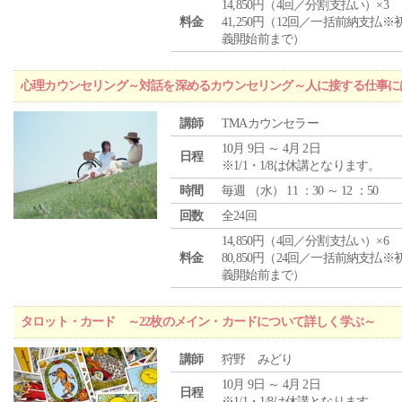
14,850円（4回／分割支払い）×3
料金
41,250円（12回／一括前納支払※
義開始前まで）
心理カウンセリング～対話を深めるカウンセリング～人に接する仕事には
講師
TMAカウンセラー
10月 9日 ～ 4月 2日
日程
※1/1・1/8は休講となります。
時間
毎週 （
水
） 11 ：30 ～ 12 ：50
回数
全24回
14,850円（4回／分割支払い）×6
料金
80,850円（24回／一括前納支払※
義開始前まで）
タロット・カード ～22枚のメイン・カードについて詳しく学ぶ～
講師
狩野 みどり
10月 9日 ～ 4月 2日
日程
※1/1・1/8は休講となります。