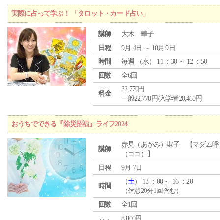
実際に占って学ぶ！ 「タロット・カード占い」
講師
大木 華子
日程
9月 4日 ～ 10月 9日
時間
毎週 （
水
） 11 ：30 ～ 12 ：50
回数
全6回
22,770円
料金
一般22,770円/入学者20,460円
おうちでできる『除災招福』ライフ2024
赤見（あかみ）淑子 【マダム呼
講師
（ココ）】
日程
9月 7日
（
土
） 13 ：00 ～ 16 ：20
時間
（休憩20分1回含む）
回数
全1回
8,800円