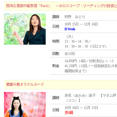
西洋占星術中級実習「Part2」 ～ホロスコープ・リーディングの技術
講師
狩野 みどり
10月 15日 ～ 12月 24日
日程
B Week
（
火
）
時間
13：10～14：30／
14：50～16：10（1日2コマ）
回数
全12回
14,850円（4回／分割支払い）×3
料金
41,250円（12回／一括前納支払※
義開始前まで）
紫微斗数オラクルカード
赤見（あかみ）淑子 【マダム呼
講師
（ココ）】
10月 16日 ～ 12月 11日
日程
月1回