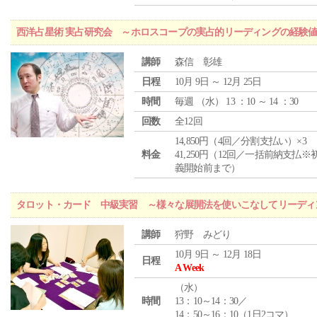
西洋占星術 実占研究会 ～ホロスコープの実占的リーディングの経験
講師
森信 彰雄
日程
10月 9日 ～ 12月 25日
時間
毎週 （
水
） 13 ：10 ～ 14 ：30
回数
全12回
14,850円（4回／分割支払い）×3
料金
41,250円（12回／一括前納支払※
義開始前まで）
タロット・カード 中級実習 ～様々な展開法を使いこなしてリーディ
講師
狩野 みどり
10月 9日 ～ 12月 18日
日程
A Week
（
水
）
時間
13：10～14：30／
14：50～16：10（1日2コマ）