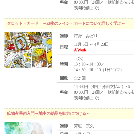
料金
80,850円（24回／一括前納支払※
義開始前まで）
タロット・カード ～22枚のメイン・カードについて詳しく学ぶ～
講師
狩野 みどり
11月 6日 ～ 4月 23日
日程
A Week
（
水
）
時間
13：10～14：30／
14：50～16：10（1日2コマ）
回数
全24回
14,850円（4回／分割支払い）×6
料金
80,850円（24回／一括前納支払※
義開始前まで）
鉱物占星術入門～地中の結晶を味方につける～
講師
芳垣 宗久