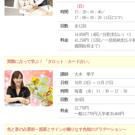
（
日
）
時間
15：20～16：40／
17：00～18：20（1日2コマ）
回数
全12回
14,850円（4回／分割支払い）×3
料金
41,250円（12回／一括前納支払※
義開始前まで）
実際に占って学ぶ！ 「タロット・カード占い」
講師
大木 華子
日程
10月 23日 ～ 11月 27日
時間
毎週 （
水
） 11 ：30 ～ 12 ：50
回数
全6回
22,770円
料金
一般22,770円/入学者20,460円
色と形の占星術～惑星とサインが織りなす色相のグラデーション～