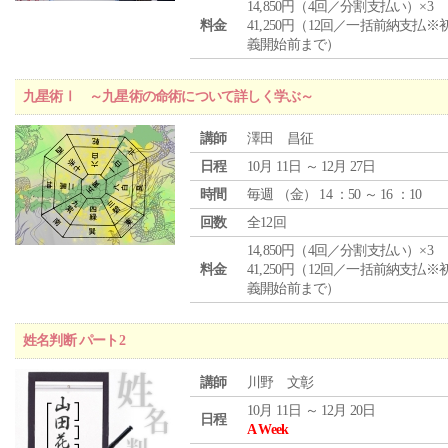
14,850円（4回／分割支払い）×3
料金
41,250円（12回／一括前納支払※
義開始前まで）
九星術Ⅰ ～九星術の命術について詳しく学ぶ～
講師
澤田 昌征
日程
10月 11日 ～ 12月 27日
時間
毎週 （
金
） 14 ：50 ～ 16 ：10
回数
全12回
14,850円（4回／分割支払い）×3
料金
41,250円（12回／一括前納支払※
義開始前まで）
姓名判断 パート2
講師
川野 文彰
10月 11日 ～ 12月 20日
日程
A Week