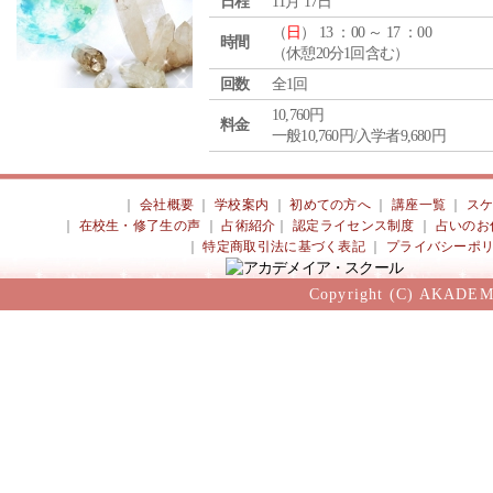
日程
11月 17日
（
日
） 13 ：00 ～ 17 ：00
時間
（休憩20分1回含む）
回数
全1回
10,760円
料金
一般10,760円/入学者9,680円
｜
会社概要
｜
学校案内
｜
初めての方へ
｜
講座一覧
｜
ス
｜
在校生・修了生の声
｜
占術紹介
｜
認定ライセンス制度
｜
占いのお
｜
特定商取引法に基づく表記
｜
プライバシーポ
Copyright (C) AKADEM