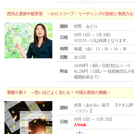
西洋占星術中級実習 ～ホロスコープ・リーディングの技術と表現力を
講師
狩野 みどり
10月 11日 ～ 1月 10日
日程
※12/13・1/3は休講となります。
時間
毎週 （
金
） 13 ：10 ～ 14 ：30
回数
全12回
14,850円（4回／分割支払い）×3
料金
41,250円（12回／一括前納支払※
義開始前まで）
紫微斗数Ⅱ ～恐いほどよく当たる！ 中国占星術の奥義～
赤見（あかみ）淑子 【マダム呼
講師
（ココ）】
10月 12日 ～ 12月 21日
日程
A Week
（
土
）