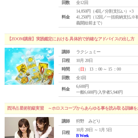
回数
全12回
14,850円（4回／分割支払い）×3
料金
41,250円（12回／一括前納支払※
義開始前まで）
【ZOOM講座】実践鑑定における 具体的で的確なアドバイスの出し方
講師
ラクシュミー
日程
10月 20日
時間
（
日
） 13 ：00 ～ 15 ：00
回数
全1回
6,600円
料金
一般6,600円/入学者5,940円
西洋占星術初級実習 ～ホロスコープからあらゆる事を読み取る訓練を
講師
狩野 みどり
10月 20日 ～ 1月 5日
日程
B Week