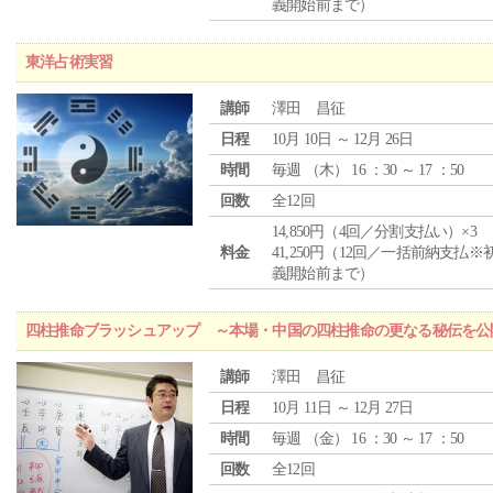
義開始前まで）
東洋占術実習
講師
澤田 昌征
日程
10月 10日 ～ 12月 26日
時間
毎週 （
木
） 16 ：30 ～ 17 ：50
回数
全12回
14,850円（4回／分割支払い）×3
料金
41,250円（12回／一括前納支払※
義開始前まで）
四柱推命ブラッシュアップ ～本場・中国の四柱推命の更なる秘伝を公
講師
澤田 昌征
日程
10月 11日 ～ 12月 27日
時間
毎週 （
金
） 16 ：30 ～ 17 ：50
回数
全12回