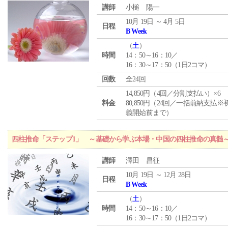
講師
小槌 陽一
10月 19日 ～ 4月 5日
日程
B Week
（
土
）
時間
14：50～16：10／
16：30～17：50（1日2コマ）
回数
全24回
14,850円（4回／分割支払い）×6
料金
80,850円（24回／一括前納支払※
義開始前まで）
四柱推命「ステップ1」 ～基礎から学ぶ本場・中国の四柱推命の真髄
講師
澤田 昌征
10月 19日 ～ 12月 28日
日程
B Week
（
土
）
時間
14：50～16：10／
16：30～17：50（1日2コマ）