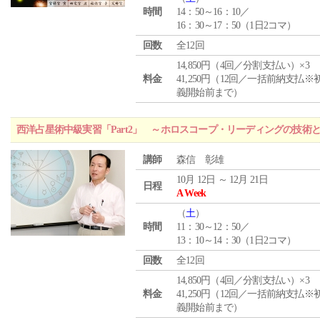
時間
14：50～16：10／
16：30～17：50（1日2コマ）
回数
全12回
14,850円（4回／分割支払い）×3
料金
41,250円（12回／一括前納支払※
義開始前まで）
西洋占星術中級実習「Part2」 ～ホロスコープ・リーディングの技術
講師
森信 彰雄
10月 12日 ～ 12月 21日
日程
A Week
（
土
）
時間
11：30～12：50／
13：10～14：30（1日2コマ）
回数
全12回
14,850円（4回／分割支払い）×3
料金
41,250円（12回／一括前納支払※
義開始前まで）