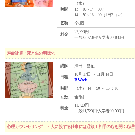
（
水
）
時間
13：10～14：30／
14：50～16：10（1日2コマ）
回数
全6回
22,770円
料金
一般22,770円/入学者20,460円
寿命計算・死と生の明瞭化
講師
澤田 昌征
10月 17日 ～ 11月 14日
日程
B Week
時間
（
木
） 14 ：50 ～ 16 ：10
回数
全3回
11,720円
料金
一般11,720円/入学者10,560円
心理カウンセリング ～人に接する仕事には必須！相手の心を開く心理