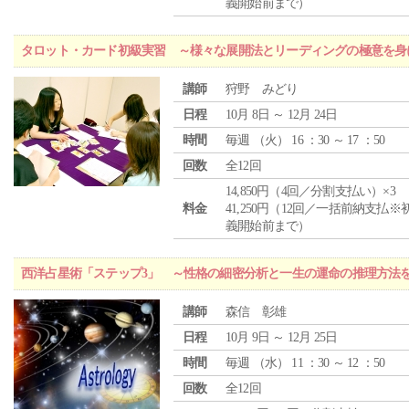
義開始前まで）
タロット・カード初級実習 ～様々な展開法とリーディングの極意を身
講師
狩野 みどり
日程
10月 8日 ～ 12月 24日
時間
毎週 （
火
） 16 ：30 ～ 17 ：50
回数
全12回
14,850円（4回／分割支払い）×3
料金
41,250円（12回／一括前納支払※
義開始前まで）
西洋占星術「ステップ3」 ～性格の細密分析と一生の運命の推理方法
講師
森信 彰雄
日程
10月 9日 ～ 12月 25日
時間
毎週 （
水
） 11 ：30 ～ 12 ：50
回数
全12回