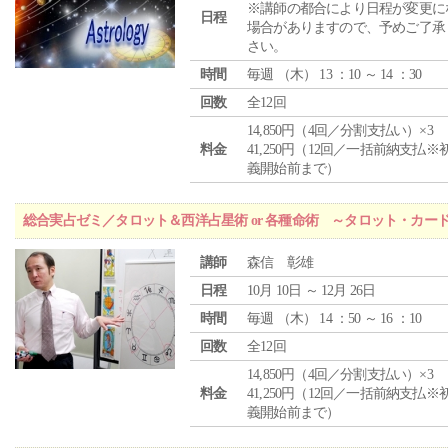
※講師の都合により日程が変更に
日程
場合がありますので、予めご了承
さい。
時間
毎週 （
木
） 13 ：10 ～ 14 ：30
回数
全12回
14,850円（4回／分割支払い）×3
料金
41,250円（12回／一括前納支払※
義開始前まで）
総合実占ゼミ／タロット＆西洋占星術 or 各種命術 ～タロット・カ
講師
森信 彰雄
日程
10月 10日 ～ 12月 26日
時間
毎週 （
木
） 14 ：50 ～ 16 ：10
回数
全12回
14,850円（4回／分割支払い）×3
料金
41,250円（12回／一括前納支払※
義開始前まで）