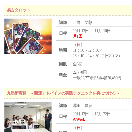
易占タロット
講師
川野 文彰
10月 13日 ～ 11月 10日
日程
月1回
（
日
）
時間
11：30～12：50／
13：10～14：30（1日2コマ）
回数
全6回
22,770円
料金
一般22,770円/入学者20,460円
九星術実習 ～開運アドバイスの実践テクニックを身につける～
講師
澤田 昌征
10月 13日 ～ 12月 22日
日程
A Week
（
日
）