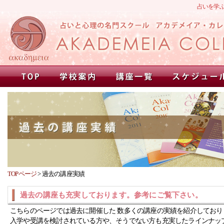
占いを学
TOPページ
>
過去の講座実績
過去の講座も充実しております。参考にご覧下さい。
こちらのページでは過去に開催した 数多くの講座の実績を紹介しており
入学や受講を検討されている方や、そうでない方も充実したラインナッ