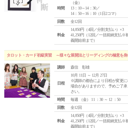
（
金
）
時間
13：10～14：30／
14：50～16：10（1日2コマ）
回数
全12回
14,850円（4回／分割支払い）×3
料金
41,250円（12回／一括前納支払※
義開始前まで）
タロット・カード初級実習 ～様々な展開法とリーディングの極意を身
講師
森信 彰雄
10月 11日 ～ 12月 27日
※講師の都合により日程が変更に
日程
場合がありますので、予めご了承
さい。
時間
毎週 （
金
） 11 ：30 ～ 12 ：50
回数
全12回
14,850円（4回／分割支払い）×3
料金
41,250円（12回／一括前納支払※
義開始前まで）