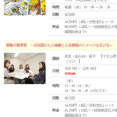
時間
毎週 （
水
） 19 ：00 ～ 20 ：20
回数
全24回
14,850円（4回／分割支払い）×6
料金
80,850円（24回／一括前納支払※
義開始前まで）
紫微斗数実習 ～出生図から人物像と人生模様のイメージを広げる～
赤見（あかみ）淑子 【マダム呼
講師
（ココ）】
10月 9日 ～ 12月 18日
日程
A Week
（
水
）
時間
13：10～14：30／
14：50～16：10（1日2コマ）
回数
全12回
14,850円（4回／分割支払い）×3
料金
41,250円（12回／一括前納支払※
義開始前まで）