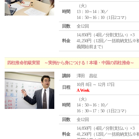
（
火
）
時間
13：10～14：30／
14：50～16：10（1日2コマ）
回数
全12回
14,850円（4回／分割支払い）×3
料金
41,250円（12回／一括前納支払※
義開始前まで）
四柱推命初級実習 ～実例から身につける！本場・中国の四柱推命～
講師
澤田 昌征
10月 8日 ～ 12月 17日
日程
A Week
（
火
）
時間
14：50～16：10／
16：30～17：50（1日2コマ）
回数
全12回
14,850円（4回／分割支払い）×3
料金
41,250円（12回／一括前納支払※