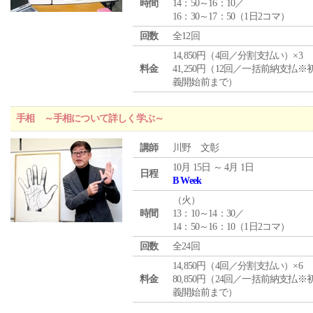
時間
14：50～16：10／
16：30～17：50（1日2コマ）
回数
全12回
14,850円（4回／分割支払い）×3
料金
41,250円（12回／一括前納支払※
義開始前まで）
手相 ～手相について詳しく学ぶ～
講師
川野 文彰
10月 15日 ～ 4月 1日
日程
B Week
（
火
）
時間
13：10～14：30／
14：50～16：10（1日2コマ）
回数
全24回
14,850円（4回／分割支払い）×6
料金
80,850円（24回／一括前納支払※
義開始前まで）