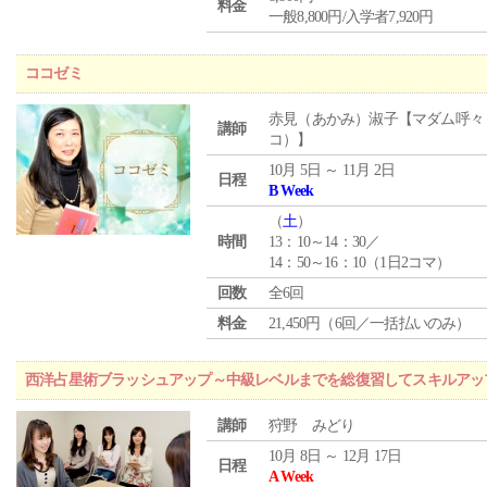
料金
一般8,800円/入学者7,920円
ココゼミ
赤見（あかみ）淑子【マダム呼々
講師
コ）】
10月 5日 ～ 11月 2日
日程
B Week
（
土
）
時間
13：10～14：30／
14：50～16：10（1日2コマ）
回数
全6回
料金
21,450円（6回／一括払いのみ）
西洋占星術ブラッシュアップ～中級レベルまでを総復習してスキルアッ
講師
狩野 みどり
10月 8日 ～ 12月 17日
日程
A Week