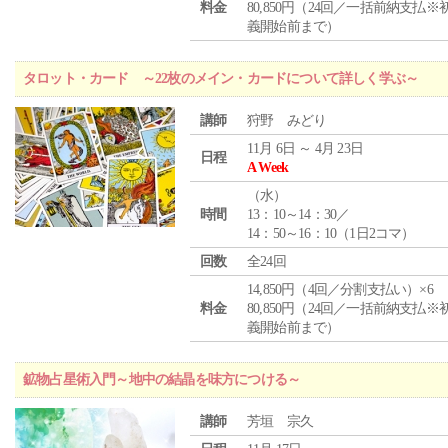
料金
80,850円（24回／一括前納支払※
義開始前まで）
タロット・カード ～22枚のメイン・カードについて詳しく学ぶ～
講師
狩野 みどり
11月 6日 ～ 4月 23日
日程
A Week
（
水
）
時間
13：10～14：30／
14：50～16：10（1日2コマ）
回数
全24回
14,850円（4回／分割支払い）×6
料金
80,850円（24回／一括前納支払※
義開始前まで）
鉱物占星術入門～地中の結晶を味方につける～
講師
芳垣 宗久