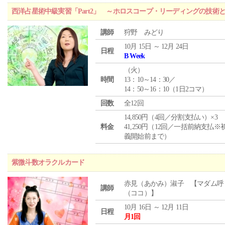
西洋占星術中級実習「Part2」 ～ホロスコープ・リーディングの技術
講師
狩野 みどり
10月 15日 ～ 12月 24日
日程
B Week
（
火
）
時間
13：10～14：30／
14：50～16：10（1日2コマ）
回数
全12回
14,850円（4回／分割支払い）×3
料金
41,250円（12回／一括前納支払※
義開始前まで）
紫微斗数オラクルカード
赤見（あかみ）淑子 【マダム呼
講師
（ココ）】
10月 16日 ～ 12月 11日
日程
月1回