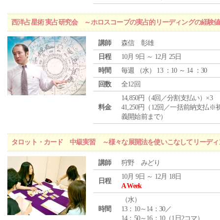
西洋占星術 実占研究会 ～ホロスコープの実占的リーディングの経験
講師
森信 彰雄
日程
10月 9日 ～ 12月 25日
時間
毎週 （
水
） 13 ：10 ～ 14 ：30
回数
全12回
14,850円（4回／分割支払い）×3
料金
41,250円（12回／一括前納支払※
義開始前まで）
タロット・カード 中級実習 ～様々な展開法を使いこなしてリーディ
講師
狩野 みどり
10月 9日 ～ 12月 18日
日程
A Week
（
水
）
時間
13：10～14：30／
14：50～16：10（1日2コマ）