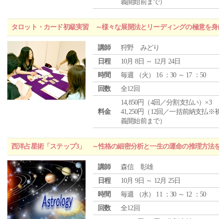
義開始前まで）
タロット・カード初級実習 ～様々な展開法とリーディングの極意を身
講師
狩野 みどり
日程
10月 8日 ～ 12月 24日
時間
毎週 （
火
） 16 ：30 ～ 17 ：50
回数
全12回
14,850円（4回／分割支払い）×3
料金
41,250円（12回／一括前納支払※
義開始前まで）
西洋占星術「ステップ3」 ～性格の細密分析と一生の運命の推理方法
講師
森信 彰雄
日程
10月 9日 ～ 12月 25日
時間
毎週 （
水
） 11 ：30 ～ 12 ：50
回数
全12回