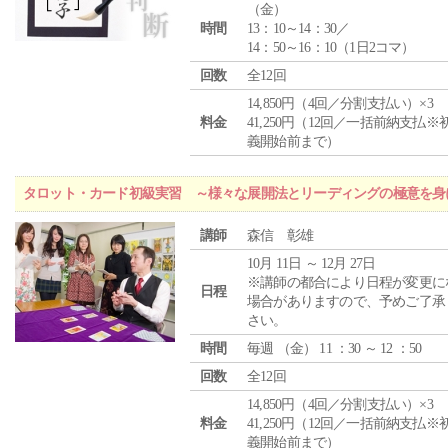
（
金
）
時間
13：10～14：30／
14：50～16：10（1日2コマ）
回数
全12回
14,850円（4回／分割支払い）×3
料金
41,250円（12回／一括前納支払※
義開始前まで）
タロット・カード初級実習 ～様々な展開法とリーディングの極意を身
講師
森信 彰雄
10月 11日 ～ 12月 27日
※講師の都合により日程が変更に
日程
場合がありますので、予めご了承
さい。
時間
毎週 （
金
） 11 ：30 ～ 12 ：50
回数
全12回
14,850円（4回／分割支払い）×3
料金
41,250円（12回／一括前納支払※
義開始前まで）