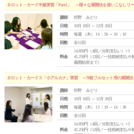
タロット・カード中級実習「Part2」 ～様々な展開法を使いこなしリ
講師
狩野 みどり
日程
10月 10日 ～ 12月 26日
時間
毎週 （
木
） 14 ：50 ～ 16 ：10
回数
全12回
14,850円（4回／分割支払い）×3
料金
41,250円（12回／一括前納支払※
義開始前まで）
タロット・カードⅡ「小アルカナ」実習 ～78枚フルセット用の展開
講師
狩野 みどり
日程
10月 10日 ～ 12月 26日
時間
毎週 （
木
） 13 ：10 ～ 14 ：30
回数
全12回
14,850円（4回／分割支払い）×3
料金
41,250円（12回／一括前納支払※