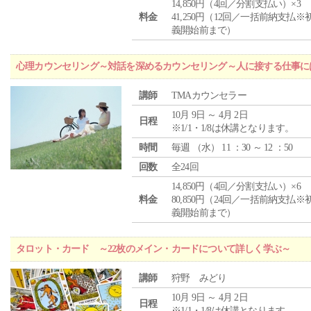
14,850円（4回／分割支払い）×3
料金
41,250円（12回／一括前納支払※
義開始前まで）
心理カウンセリング～対話を深めるカウンセリング～人に接する仕事には
講師
TMAカウンセラー
10月 9日 ～ 4月 2日
日程
※1/1・1/8は休講となります。
時間
毎週 （
水
） 11 ：30 ～ 12 ：50
回数
全24回
14,850円（4回／分割支払い）×6
料金
80,850円（24回／一括前納支払※
義開始前まで）
タロット・カード ～22枚のメイン・カードについて詳しく学ぶ～
講師
狩野 みどり
10月 9日 ～ 4月 2日
日程
※1/1・1/8は休講となります。