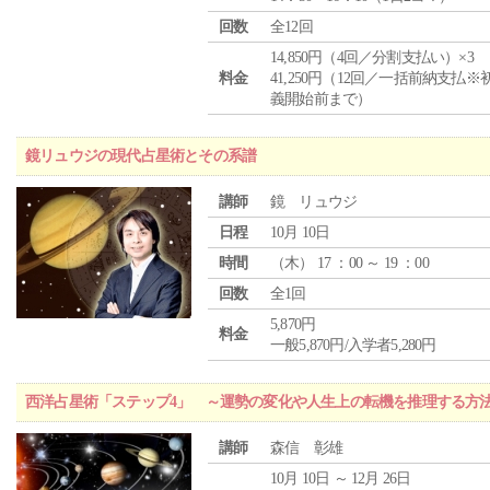
回数
全12回
14,850円（4回／分割支払い）×3
料金
41,250円（12回／一括前納支払※
義開始前まで）
鏡リュウジの現代占星術とその系譜
講師
鏡 リュウジ
日程
10月 10日
時間
（
木
） 17 ：00 ～ 19 ：00
回数
全1回
5,870円
料金
一般5,870円/入学者5,280円
西洋占星術「ステップ4」 ～運勢の変化や人生上の転機を推理する方
講師
森信 彰雄
10月 10日 ～ 12月 26日