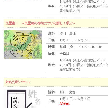
14,850円（4回／分割支払い）×3
料金
41,250円（12回／一括前納支払※
義開始前まで）
九星術Ⅰ ～九星術の命術について詳しく学ぶ～
講師
澤田 昌征
日程
10月 11日 ～ 12月 27日
時間
毎週 （
金
） 14 ：50 ～ 16 ：10
回数
全12回
14,850円（4回／分割支払い）×3
料金
41,250円（12回／一括前納支払※
義開始前まで）
姓名判断 パート2
講師
川野 文彰
10月 11日 ～ 12月 20日
日程
A Week