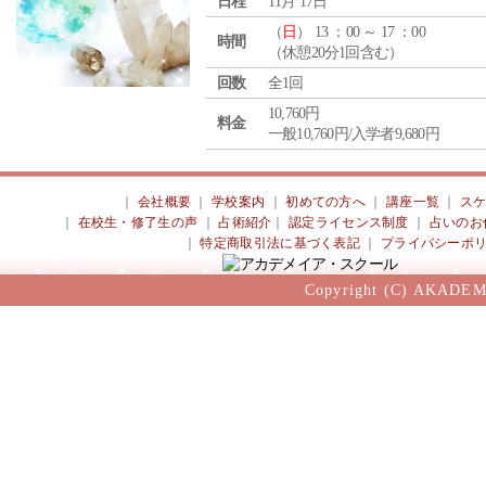
日程
11月 17日
（
日
） 13 ：00 ～ 17 ：00
時間
（休憩20分1回含む）
回数
全1回
10,760円
料金
一般10,760円/入学者9,680円
｜
会社概要
｜
学校案内
｜
初めての方へ
｜
講座一覧
｜
ス
｜
在校生・修了生の声
｜
占術紹介
｜
認定ライセンス制度
｜
占いのお
｜
特定商取引法に基づく表記
｜
プライバシーポ
Copyright (C) AKADEM