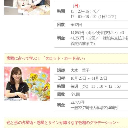
（
日
）
時間
15：20～16：40／
17：00～18：20（1日2コマ）
回数
全12回
14,850円（4回／分割支払い）×3
料金
41,250円（12回／一括前納支払※
義開始前まで）
実際に占って学ぶ！ 「タロット・カード占い」
講師
大木 華子
日程
10月 23日 ～ 11月 27日
時間
毎週 （
水
） 11 ：30 ～ 12 ：50
回数
全6回
22,770円
料金
一般22,770円/入学者20,460円
色と形の占星術～惑星とサインが織りなす色相のグラデーション～