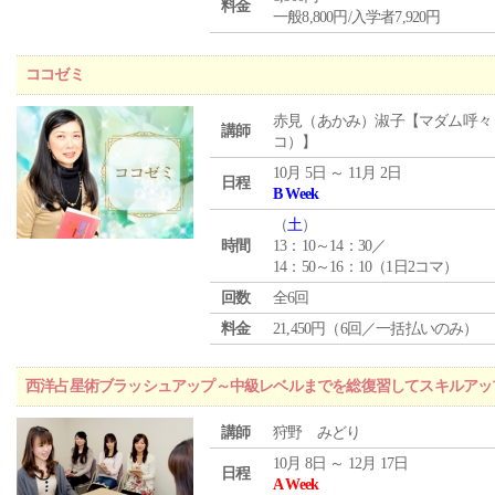
料金
一般8,800円/入学者7,920円
ココゼミ
赤見（あかみ）淑子【マダム呼々
講師
コ）】
10月 5日 ～ 11月 2日
日程
B Week
（
土
）
時間
13：10～14：30／
14：50～16：10（1日2コマ）
回数
全6回
料金
21,450円（6回／一括払いのみ）
西洋占星術ブラッシュアップ～中級レベルまでを総復習してスキルアッ
講師
狩野 みどり
10月 8日 ～ 12月 17日
日程
A Week