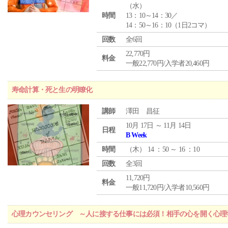
（
水
）
時間
13：10～14：30／
14：50～16：10（1日2コマ）
回数
全6回
22,770円
料金
一般22,770円/入学者20,460円
寿命計算・死と生の明瞭化
講師
澤田 昌征
10月 17日 ～ 11月 14日
日程
B Week
時間
（
木
） 14 ：50 ～ 16 ：10
回数
全3回
11,720円
料金
一般11,720円/入学者10,560円
心理カウンセリング ～人に接する仕事には必須！相手の心を開く心理