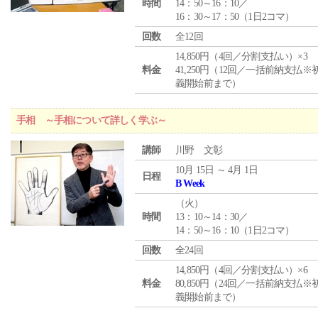
時間
14：50～16：10／
16：30～17：50（1日2コマ）
回数
全12回
14,850円（4回／分割支払い）×3
料金
41,250円（12回／一括前納支払※
義開始前まで）
手相 ～手相について詳しく学ぶ～
講師
川野 文彰
10月 15日 ～ 4月 1日
日程
B Week
（
火
）
時間
13：10～14：30／
14：50～16：10（1日2コマ）
回数
全24回
14,850円（4回／分割支払い）×6
料金
80,850円（24回／一括前納支払※
義開始前まで）