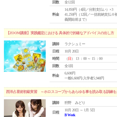
回数
全12回
14,850円（4回／分割支払い）×3
料金
41,250円（12回／一括前納支払※
義開始前まで）
【ZOOM講座】実践鑑定における 具体的で的確なアドバイスの出し方
講師
ラクシュミー
日程
10月 20日
時間
（
日
） 13 ：00 ～ 15 ：00
回数
全1回
6,600円
料金
一般6,600円/入学者5,940円
西洋占星術初級実習 ～ホロスコープからあらゆる事を読み取る訓練を
講師
狩野 みどり
10月 20日 ～ 1月 5日
日程
B Week