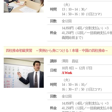
（
火
）
時間
13：10～14：30／
14：50～16：10（1日2コマ）
回数
全12回
14,850円（4回／分割支払い）×3
料金
41,250円（12回／一括前納支払※
義開始前まで）
四柱推命初級実習 ～実例から身につける！本場・中国の四柱推命～
講師
澤田 昌征
10月 8日 ～ 12月 17日
日程
A Week
（
火
）
時間
14：50～16：10／
16：30～17：50（1日2コマ）
回数
全12回
14,850円（4回／分割支払い）×3
料金
41,250円（12回／一括前納支払※