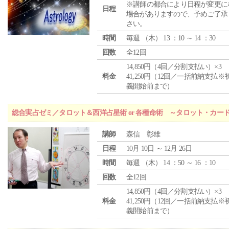
※講師の都合により日程が変更に
日程
場合がありますので、予めご了承
さい。
時間
毎週 （
木
） 13 ：10 ～ 14 ：30
回数
全12回
14,850円（4回／分割支払い）×3
料金
41,250円（12回／一括前納支払※
義開始前まで）
総合実占ゼミ／タロット＆西洋占星術 or 各種命術 ～タロット・カ
講師
森信 彰雄
日程
10月 10日 ～ 12月 26日
時間
毎週 （
木
） 14 ：50 ～ 16 ：10
回数
全12回
14,850円（4回／分割支払い）×3
料金
41,250円（12回／一括前納支払※
義開始前まで）