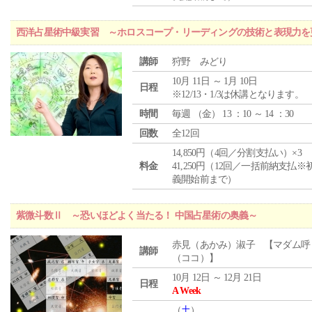
西洋占星術中級実習 ～ホロスコープ・リーディングの技術と表現力を
講師
狩野 みどり
10月 11日 ～ 1月 10日
日程
※12/13・1/3は休講となります。
時間
毎週 （
金
） 13 ：10 ～ 14 ：30
回数
全12回
14,850円（4回／分割支払い）×3
料金
41,250円（12回／一括前納支払※
義開始前まで）
紫微斗数Ⅱ ～恐いほどよく当たる！ 中国占星術の奥義～
赤見（あかみ）淑子 【マダム呼
講師
（ココ）】
10月 12日 ～ 12月 21日
日程
A Week
（
土
）