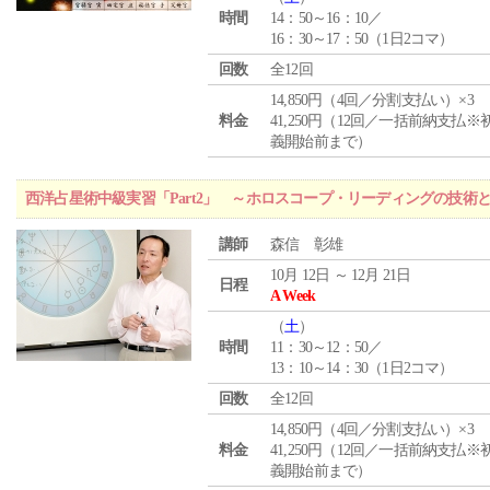
時間
14：50～16：10／
16：30～17：50（1日2コマ）
回数
全12回
14,850円（4回／分割支払い）×3
料金
41,250円（12回／一括前納支払※
義開始前まで）
西洋占星術中級実習「Part2」 ～ホロスコープ・リーディングの技術
講師
森信 彰雄
10月 12日 ～ 12月 21日
日程
A Week
（
土
）
時間
11：30～12：50／
13：10～14：30（1日2コマ）
回数
全12回
14,850円（4回／分割支払い）×3
料金
41,250円（12回／一括前納支払※
義開始前まで）