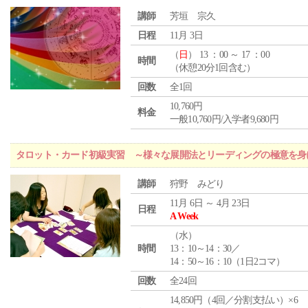
講師
芳垣 宗久
日程
11月 3日
（
日
） 13 ：00 ～ 17 ：00
時間
（休憩20分1回含む）
回数
全1回
10,760円
料金
一般10,760円/入学者9,680円
タロット・カード初級実習 ～様々な展開法とリーディングの極意を身
講師
狩野 みどり
11月 6日 ～ 4月 23日
日程
A Week
（
水
）
時間
13：10～14：30／
14：50～16：10（1日2コマ）
回数
全24回
14,850円（4回／分割支払い）×6