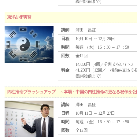
義開始前まで）
東洋占術実習
講師
澤田 昌征
日程
10月 10日 ～ 12月 26日
時間
毎週 （
木
） 16 ：30 ～ 17 ：50
回数
全12回
14,850円（4回／分割支払い）×3
料金
41,250円（12回／一括前納支払※
義開始前まで）
四柱推命ブラッシュアップ ～本場・中国の四柱推命の更なる秘伝を公
講師
澤田 昌征
日程
10月 11日 ～ 12月 27日
時間
毎週 （
金
） 16 ：30 ～ 17 ：50
回数
全12回