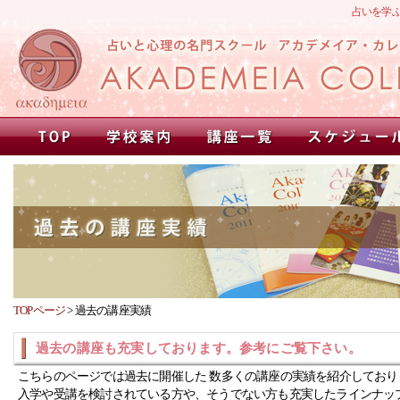
占いを学
TOPページ
>
過去の講座実績
過去の講座も充実しております。参考にご覧下さい。
こちらのページでは過去に開催した 数多くの講座の実績を紹介しており
入学や受講を検討されている方や、そうでない方も充実したラインナッ