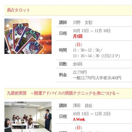
易占タロット
講師
川野 文彰
10月 13日 ～ 11月 10日
日程
月1回
（
日
）
時間
11：30～12：50／
13：10～14：30（1日2コマ）
回数
全6回
22,770円
料金
一般22,770円/入学者20,460円
九星術実習 ～開運アドバイスの実践テクニックを身につける～
講師
澤田 昌征
10月 13日 ～ 12月 22日
日程
A Week
（
日
）