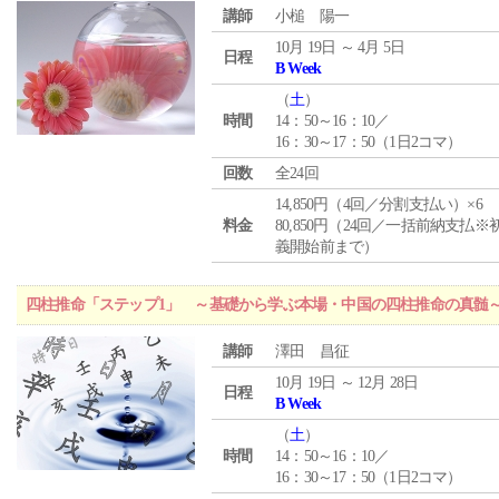
講師
小槌 陽一
10月 19日 ～ 4月 5日
日程
B Week
（
土
）
時間
14：50～16：10／
16：30～17：50（1日2コマ）
回数
全24回
14,850円（4回／分割支払い）×6
料金
80,850円（24回／一括前納支払※
義開始前まで）
四柱推命「ステップ1」 ～基礎から学ぶ本場・中国の四柱推命の真髄
講師
澤田 昌征
10月 19日 ～ 12月 28日
日程
B Week
（
土
）
時間
14：50～16：10／
16：30～17：50（1日2コマ）