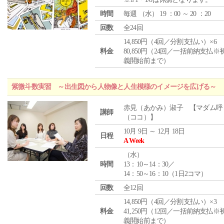
時間
毎週 （
水
） 19 ：00 ～ 20 ：20
回数
全24回
14,850円（4回／分割支払い）×6
料金
80,850円（24回／一括前納支払※
義開始前まで）
紫微斗数実習 ～出生図から人物像と人生模様のイメージを広げる～
赤見（あかみ）淑子 【マダム呼
講師
（ココ）】
10月 9日 ～ 12月 18日
日程
A Week
（
水
）
時間
13：10～14：30／
14：50～16：10（1日2コマ）
回数
全12回
14,850円（4回／分割支払い）×3
料金
41,250円（12回／一括前納支払※
義開始前まで）