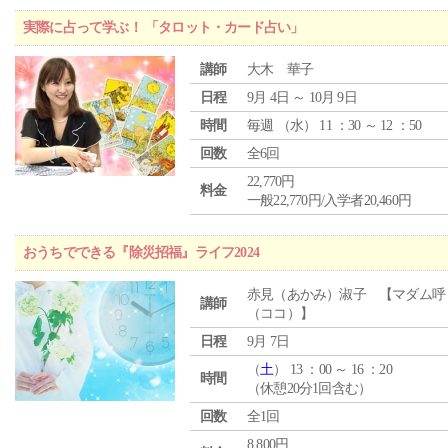
実際に占って学ぶ！ 「タロット・カード占い」
講師
大木 華子
日程
9月 4日 ～ 10月 9日
時間
毎週 （
水
） 11 ：30 ～ 12 ：50
回数
全6回
22,770円
料金
一般22,770円/入学者20,460円
おうちでできる『除災招福』ライフ2024
赤見（あかみ）淑子 【マダム呼
講師
（ココ）】
日程
9月 7日
（
土
） 13 ：00 ～ 16 ：20
時間
（休憩20分1回含む）
回数
全1回
8,800円