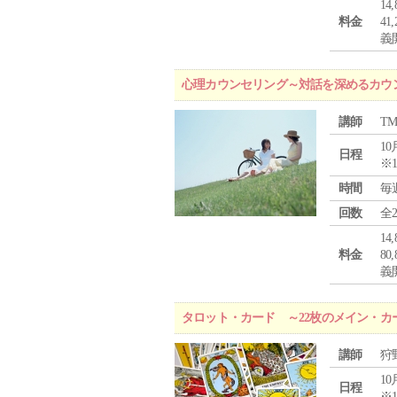
1
料金
4
義
心理カウンセリング～対話を深めるカウ
講師
T
10
日程
※
時間
毎
回数
全
1
料金
8
義
タロット・カード ～22枚のメイン・カ
講師
狩
10
日程
※