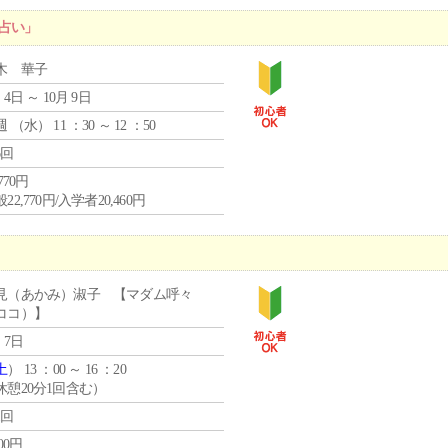
占い」
木 華子
 4日 ～ 10月 9日
週 （
水
） 11 ：30 ～ 12 ：50
6回
,770円
22,770円/入学者20,460円
見（あかみ）淑子 【マダム呼々
ココ）】
 7日
土
） 13 ：00 ～ 16 ：20
休憩20分1回含む）
1回
800円