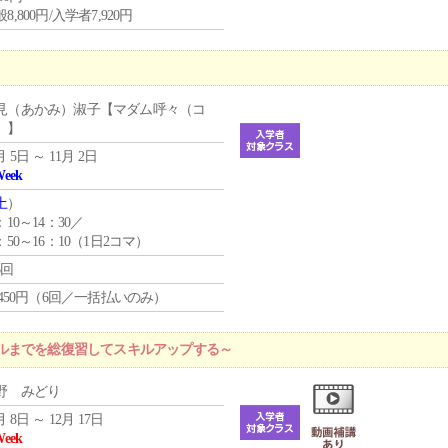
8,800円/入学者7,920円
見（あかみ）淑子【マダム呼々（コ
）】
月 5日 ～ 11月 2日
Week
土
）
：10～14：30／
：50～16：10（1日2コマ）
6回
1,450円（6回／一括払いのみ）
ルまでを総復習してスキルアップする～
野 みどり
月 8日 ～ 12月 17日
Week