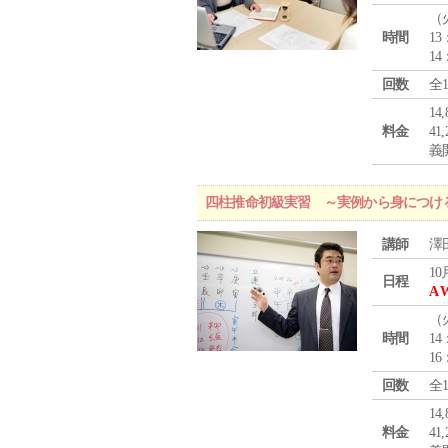
（
時間
13
14
回数
全
1
料金
4
義
四柱推命初級実習 ～実例から身につけ
講師
澤
10
日程
A 
（
時間
14
16
回数
全
1
料金
4