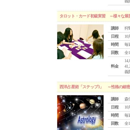
義
タロット・カード初級実習 ～様々な展
講師
狩
日程
10
時間
毎
回数
全
1
料金
4
義
西洋占星術「ステップ3」 ～性格の細
講師
森
日程
10
時間
毎
回数
全