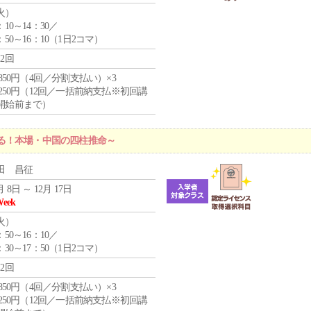
火
）
：10～14：30／
：50～16：10（1日2コマ）
12回
4,850円（4回／分割支払い）×3
1,250円（12回／一括前納支払※初回講
開始前まで）
る！本場・中国の四柱推命～
田 昌征
月 8日 ～ 12月 17日
Week
火
）
：50～16：10／
：30～17：50（1日2コマ）
12回
4,850円（4回／分割支払い）×3
1,250円（12回／一括前納支払※初回講