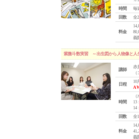
時間
毎
回数
全
1
料金
8
義
紫微斗数実習 ～出生図から人物像と人
赤
講師
（
10
日程
A 
（
時間
13
14
回数
全
1
料金
4
義