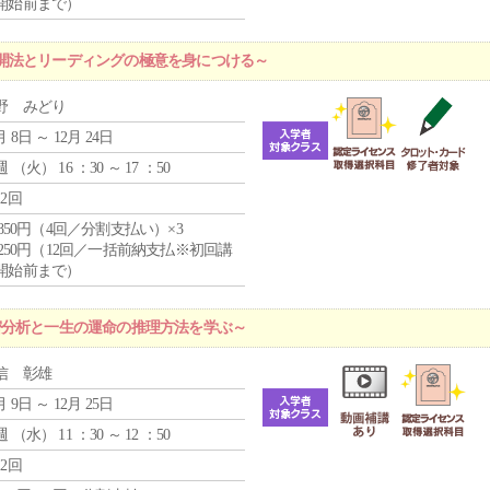
開始前まで）
開法とリーディングの極意を身につける～
野 みどり
月 8日 ～ 12月 24日
週 （
火
） 16 ：30 ～ 17 ：50
12回
4,850円（4回／分割支払い）×3
1,250円（12回／一括前納支払※初回講
開始前まで）
密分析と一生の運命の推理方法を学ぶ～
信 彰雄
月 9日 ～ 12月 25日
週 （
水
） 11 ：30 ～ 12 ：50
12回