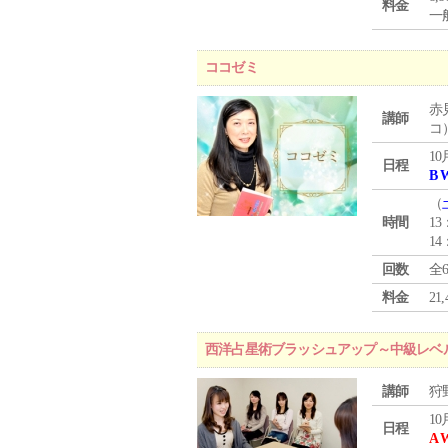
料金
一般
ココゼミ
赤
講師
コ
10
日程
B 
（
時間
13
14
回数
全
料金
2
西洋占星術ブラッシュアップ～中級レベ
講師
狩
10
日程
A 