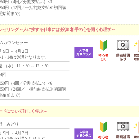
4,850円（4回／分割支払い）×3
1,250円（12回／一括前納支払※初回講
開始前まで）
ンセリング～人に接する仕事には必須! 相手の心を開く心理学～
MAカウンセラー
月 9日 ～ 4月 2日
1/1・1/8は休講となります。
週 （
水
） 11 ：30 ～ 12 ：50
24回
4,850円（4回／分割支払い）×6
0,850円（24回／一括前納支払※初回講
開始前まで）
ードについて詳しく学ぶ～
野 みどり
月 9日 ～ 4月 2日
1/1・1/8は休講となります。