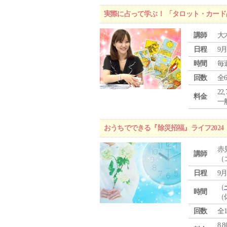
実際に占って学ぶ！ 「タロット・カード
講師
大
日程
9月
時間
毎
回数
全
22
料金
一般
おうちでできる『除災招福』ライフ2024
赤
講師
（
日程
9月
（
時間
（
回数
全
8,