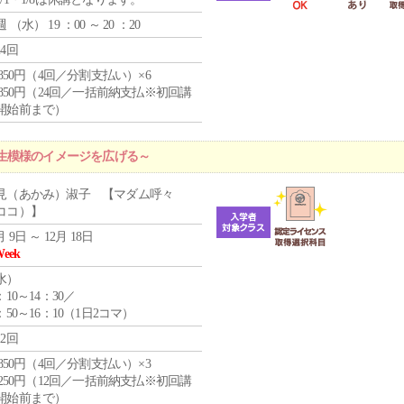
週 （
水
） 19 ：00 ～ 20 ：20
24回
4,850円（4回／分割支払い）×6
0,850円（24回／一括前納支払※初回講
開始前まで）
生模様のイメージを広げる～
見（あかみ）淑子 【マダム呼々
ココ）】
月 9日 ～ 12月 18日
Week
水
）
：10～14：30／
：50～16：10（1日2コマ）
12回
4,850円（4回／分割支払い）×3
1,250円（12回／一括前納支払※初回講
開始前まで）