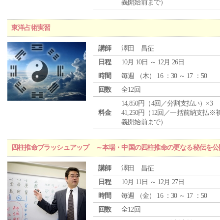
義開始前まで）
東洋占術実習
講師
澤田 昌征
日程
10月 10日 ～ 12月 26日
時間
毎週 （
木
） 16 ：30 ～ 17 ：50
回数
全12回
14,850円（4回／分割支払い）×3
料金
41,250円（12回／一括前納支払※
義開始前まで）
四柱推命ブラッシュアップ ～本場・中国の四柱推命の更なる秘伝を公
講師
澤田 昌征
日程
10月 11日 ～ 12月 27日
時間
毎週 （
金
） 16 ：30 ～ 17 ：50
回数
全12回