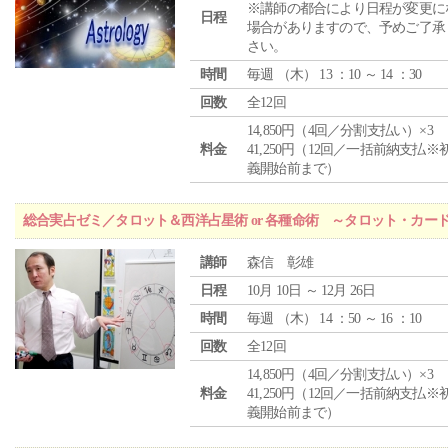
※講師の都合により日程が変更に
日程
場合がありますので、予めご了承
さい。
時間
毎週 （
木
） 13 ：10 ～ 14 ：30
回数
全12回
14,850円（4回／分割支払い）×3
料金
41,250円（12回／一括前納支払※
義開始前まで）
総合実占ゼミ／タロット＆西洋占星術 or 各種命術 ～タロット・カ
講師
森信 彰雄
日程
10月 10日 ～ 12月 26日
時間
毎週 （
木
） 14 ：50 ～ 16 ：10
回数
全12回
14,850円（4回／分割支払い）×3
料金
41,250円（12回／一括前納支払※
義開始前まで）