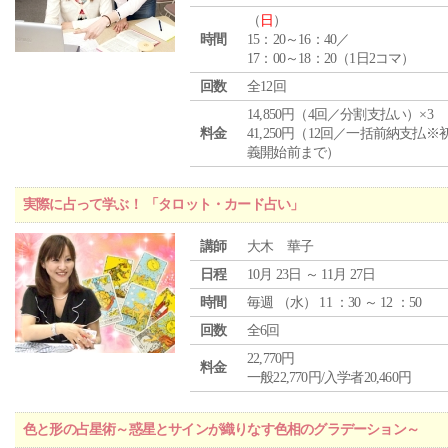
（
日
）
時間
15：20～16：40／
17：00～18：20（1日2コマ）
回数
全12回
14,850円（4回／分割支払い）×3
料金
41,250円（12回／一括前納支払※
義開始前まで）
実際に占って学ぶ！ 「タロット・カード占い」
講師
大木 華子
日程
10月 23日 ～ 11月 27日
時間
毎週 （
水
） 11 ：30 ～ 12 ：50
回数
全6回
22,770円
料金
一般22,770円/入学者20,460円
色と形の占星術～惑星とサインが織りなす色相のグラデーション～