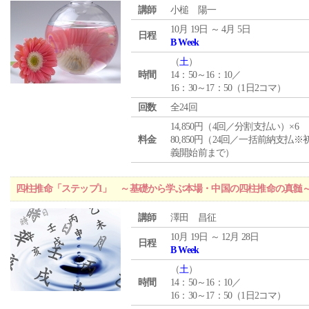
講師
小槌 陽一
10月 19日 ～ 4月 5日
日程
B Week
（
土
）
時間
14：50～16：10／
16：30～17：50（1日2コマ）
回数
全24回
14,850円（4回／分割支払い）×6
料金
80,850円（24回／一括前納支払※
義開始前まで）
四柱推命「ステップ1」 ～基礎から学ぶ本場・中国の四柱推命の真髄
講師
澤田 昌征
10月 19日 ～ 12月 28日
日程
B Week
（
土
）
時間
14：50～16：10／
16：30～17：50（1日2コマ）