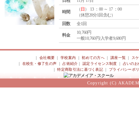
日程
11月 17日
（
日
） 13 ：00 ～ 17 ：00
時間
（休憩20分1回含む）
回数
全1回
10,760円
料金
一般10,760円/入学者9,680円
｜
会社概要
｜
学校案内
｜
初めての方へ
｜
講座一覧
｜
ス
｜
在校生・修了生の声
｜
占術紹介
｜
認定ライセンス制度
｜
占いのお
｜
特定商取引法に基づく表記
｜
プライバシーポ
Copyright (C) AKADEM