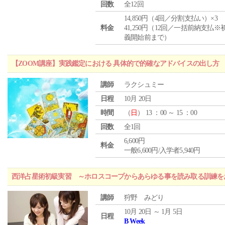
回数
全12回
14,850円（4回／分割支払い）×3
料金
41,250円（12回／一括前納支払※
義開始前まで）
【ZOOM講座】実践鑑定における 具体的で的確なアドバイスの出し方
講師
ラクシュミー
日程
10月 20日
時間
（
日
） 13 ：00 ～ 15 ：00
回数
全1回
6,600円
料金
一般6,600円/入学者5,940円
西洋占星術初級実習 ～ホロスコープからあらゆる事を読み取る訓練を
講師
狩野 みどり
10月 20日 ～ 1月 5日
日程
B Week