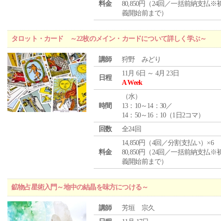
料金
80,850円（24回／一括前納支払※
義開始前まで）
タロット・カード ～22枚のメイン・カードについて詳しく学ぶ～
講師
狩野 みどり
11月 6日 ～ 4月 23日
日程
A Week
（
水
）
時間
13：10～14：30／
14：50～16：10（1日2コマ）
回数
全24回
14,850円（4回／分割支払い）×6
料金
80,850円（24回／一括前納支払※
義開始前まで）
鉱物占星術入門～地中の結晶を味方につける～
講師
芳垣 宗久