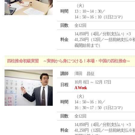
（
火
）
時間
13：10～14：30／
14：50～16：10（1日2コマ）
回数
全12回
14,850円（4回／分割支払い）×3
料金
41,250円（12回／一括前納支払※
義開始前まで）
四柱推命初級実習 ～実例から身につける！本場・中国の四柱推命～
講師
澤田 昌征
10月 8日 ～ 12月 17日
日程
A Week
（
火
）
時間
14：50～16：10／
16：30～17：50（1日2コマ）
回数
全12回
14,850円（4回／分割支払い）×3
料金
41,250円（12回／一括前納支払※