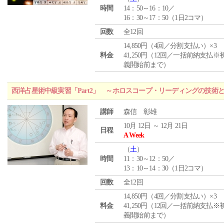
時間
14：50～16：10／
16：30～17：50（1日2コマ）
回数
全12回
14,850円（4回／分割支払い）×3
料金
41,250円（12回／一括前納支払※
義開始前まで）
西洋占星術中級実習「Part2」 ～ホロスコープ・リーディングの技術
講師
森信 彰雄
10月 12日 ～ 12月 21日
日程
A Week
（
土
）
時間
11：30～12：50／
13：10～14：30（1日2コマ）
回数
全12回
14,850円（4回／分割支払い）×3
料金
41,250円（12回／一括前納支払※
義開始前まで）