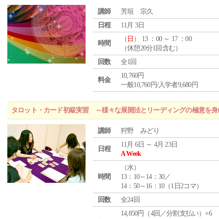
講師
芳垣 宗久
日程
11月 3日
（
日
） 13 ：00 ～ 17 ：00
時間
（休憩20分1回含む）
回数
全1回
10,760円
料金
一般10,760円/入学者9,680円
タロット・カード初級実習 ～様々な展開法とリーディングの極意を身
講師
狩野 みどり
11月 6日 ～ 4月 23日
日程
A Week
（
水
）
時間
13：10～14：30／
14：50～16：10（1日2コマ）
回数
全24回
14,850円（4回／分割支払い）×6