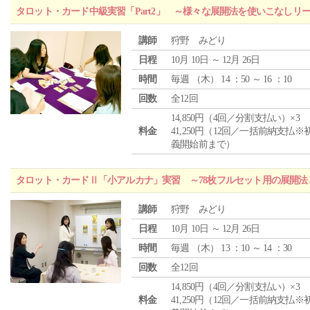
タロット・カード中級実習「Part2」 ～様々な展開法を使いこなしリ
講師
狩野 みどり
日程
10月 10日 ～ 12月 26日
時間
毎週 （
木
） 14 ：50 ～ 16 ：10
回数
全12回
14,850円（4回／分割支払い）×3
料金
41,250円（12回／一括前納支払※
義開始前まで）
タロット・カードⅡ「小アルカナ」実習 ～78枚フルセット用の展開
講師
狩野 みどり
日程
10月 10日 ～ 12月 26日
時間
毎週 （
木
） 13 ：10 ～ 14 ：30
回数
全12回
14,850円（4回／分割支払い）×3
料金
41,250円（12回／一括前納支払※