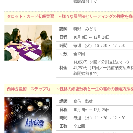
義開始前まで）
タロット・カード初級実習 ～様々な展開法とリーディングの極意を身
講師
狩野 みどり
日程
10月 8日 ～ 12月 24日
時間
毎週 （
火
） 16 ：30 ～ 17 ：50
回数
全12回
14,850円（4回／分割支払い）×3
料金
41,250円（12回／一括前納支払※
義開始前まで）
西洋占星術「ステップ3」 ～性格の細密分析と一生の運命の推理方法
講師
森信 彰雄
日程
10月 9日 ～ 12月 25日
時間
毎週 （
水
） 11 ：30 ～ 12 ：50
回数
全12回