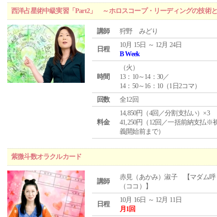
西洋占星術中級実習「Part2」 ～ホロスコープ・リーディングの技術
講師
狩野 みどり
10月 15日 ～ 12月 24日
日程
B Week
（
火
）
時間
13：10～14：30／
14：50～16：10（1日2コマ）
回数
全12回
14,850円（4回／分割支払い）×3
料金
41,250円（12回／一括前納支払※
義開始前まで）
紫微斗数オラクルカード
赤見（あかみ）淑子 【マダム呼
講師
（ココ）】
10月 16日 ～ 12月 11日
日程
月1回