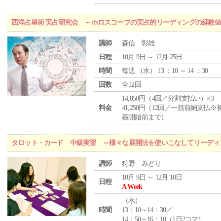
西洋占星術 実占研究会 ～ホロスコープの実占的リーディングの経験
講師
森信 彰雄
日程
10月 9日 ～ 12月 25日
時間
毎週 （
水
） 13 ：10 ～ 14 ：30
回数
全12回
14,850円（4回／分割支払い）×3
料金
41,250円（12回／一括前納支払※
義開始前まで）
タロット・カード 中級実習 ～様々な展開法を使いこなしてリーディ
講師
狩野 みどり
10月 9日 ～ 12月 18日
日程
A Week
（
水
）
時間
13：10～14：30／
14：50～16：10（1日2コマ）