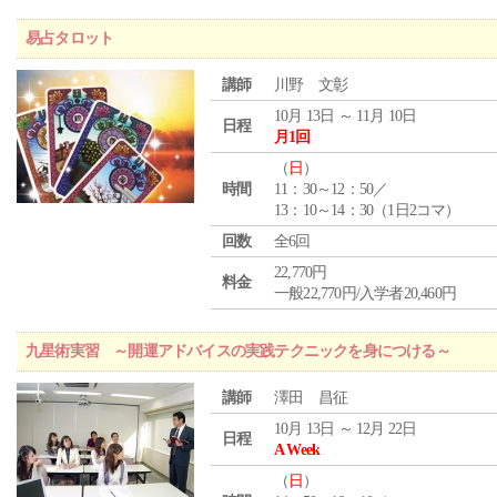
易占タロット
講師
川野 文彰
10月 13日 ～ 11月 10日
日程
月1回
（
日
）
時間
11：30～12：50／
13：10～14：30（1日2コマ）
回数
全6回
22,770円
料金
一般22,770円/入学者20,460円
九星術実習 ～開運アドバイスの実践テクニックを身につける～
講師
澤田 昌征
10月 13日 ～ 12月 22日
日程
A Week
（
日
）