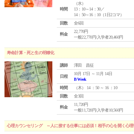
（
水
）
時間
13：10～14：30／
14：50～16：10（1日2コマ）
回数
全6回
22,770円
料金
一般22,770円/入学者20,460円
寿命計算・死と生の明瞭化
講師
澤田 昌征
10月 17日 ～ 11月 14日
日程
B Week
時間
（
木
） 14 ：50 ～ 16 ：10
回数
全3回
11,720円
料金
一般11,720円/入学者10,560円
心理カウンセリング ～人に接する仕事には必須！相手の心を開く心理