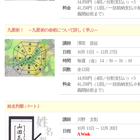
14,850円（4回／分割支払い）×3
料金
41,250円（12回／一括前納支払※
義開始前まで）
九星術Ⅰ ～九星術の命術について詳しく学ぶ～
講師
澤田 昌征
日程
10月 11日 ～ 12月 27日
時間
毎週 （
金
） 14 ：50 ～ 16 ：10
回数
全12回
14,850円（4回／分割支払い）×3
料金
41,250円（12回／一括前納支払※
義開始前まで）
姓名判断 パート2
講師
川野 文彰
10月 11日 ～ 12月 20日
日程
A Week