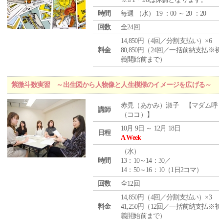
時間
毎週 （
水
） 19 ：00 ～ 20 ：20
回数
全24回
14,850円（4回／分割支払い）×6
料金
80,850円（24回／一括前納支払※
義開始前まで）
紫微斗数実習 ～出生図から人物像と人生模様のイメージを広げる～
赤見（あかみ）淑子 【マダム呼
講師
（ココ）】
10月 9日 ～ 12月 18日
日程
A Week
（
水
）
時間
13：10～14：30／
14：50～16：10（1日2コマ）
回数
全12回
14,850円（4回／分割支払い）×3
料金
41,250円（12回／一括前納支払※
義開始前まで）