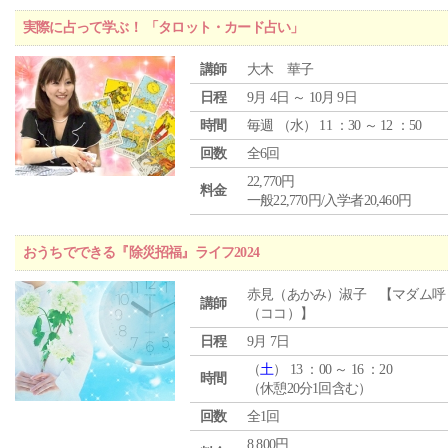
実際に占って学ぶ！ 「タロット・カード占い」
講師
大木 華子
日程
9月 4日 ～ 10月 9日
時間
毎週 （
水
） 11 ：30 ～ 12 ：50
回数
全6回
22,770円
料金
一般22,770円/入学者20,460円
おうちでできる『除災招福』ライフ2024
赤見（あかみ）淑子 【マダム呼
講師
（ココ）】
日程
9月 7日
（
土
） 13 ：00 ～ 16 ：20
時間
（休憩20分1回含む）
回数
全1回
8,800円