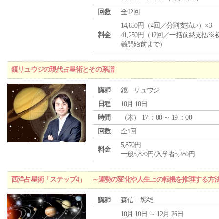
回数
全12回
14,850円（4回／分割支払い）×3
料金
41,250円（12回／一括前納支払※
義開始前まで）
鏡リュウジの現代占星術とその系譜
講師
鏡 リュウジ
日程
10月 10日
時間
（
木
） 17 ：00 ～ 19 ：00
回数
全1回
5,870円
料金
一般5,870円/入学者5,280円
西洋占星術「ステップ4」 ～運勢の変化や人生上の転機を推理する方
講師
森信 彰雄
10月 10日 ～ 12月 26日