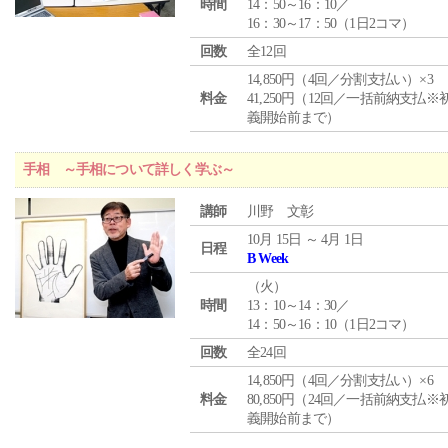
時間
14：50～16：10／
16：30～17：50（1日2コマ）
回数
全12回
14,850円（4回／分割支払い）×3
料金
41,250円（12回／一括前納支払※
義開始前まで）
手相 ～手相について詳しく学ぶ～
講師
川野 文彰
10月 15日 ～ 4月 1日
日程
B Week
（
火
）
時間
13：10～14：30／
14：50～16：10（1日2コマ）
回数
全24回
14,850円（4回／分割支払い）×6
料金
80,850円（24回／一括前納支払※
義開始前まで）