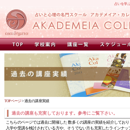
占いを学
TOPページ
>
過去の講座実績
過去の講座も充実しております。参考にご覧下さい。
こちらのページでは過去に開催した 数多くの講座の実績を紹介しており
入学や受講を検討されている方や、そうでない方も充実したラインナッ