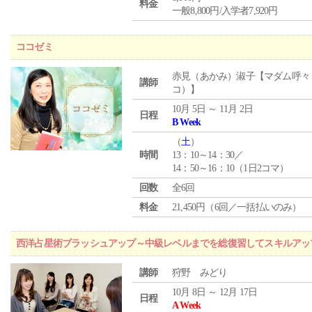
料金
一般8,800円/入学者7,920円
ココゼミ
赤見（あかみ）淑子【マダム呼々
講師
コ）】
10月 5日 ～ 11月 2日
日程
B Week
（
土
）
時間
13：10～14：30／
14：50～16：10（1日2コマ）
回数
全6回
料金
21,450円（6回／一括払いのみ）
西洋占星術ブラッシュアップ～中級レベルまでを総復習してスキルアッ
講師
狩野 みどり
10月 8日 ～ 12月 17日
日程
A Week