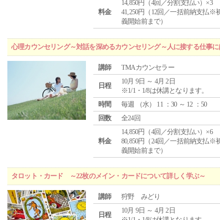
14,850円（4回／分割支払い）×3
料金
41,250円（12回／一括前納支払※
義開始前まで）
心理カウンセリング～対話を深めるカウンセリング～人に接する仕事には
講師
TMAカウンセラー
10月 9日 ～ 4月 2日
日程
※1/1・1/8は休講となります。
時間
毎週 （
水
） 11 ：30 ～ 12 ：50
回数
全24回
14,850円（4回／分割支払い）×6
料金
80,850円（24回／一括前納支払※
義開始前まで）
タロット・カード ～22枚のメイン・カードについて詳しく学ぶ～
講師
狩野 みどり
10月 9日 ～ 4月 2日
日程
※1/1・1/8は休講となります。