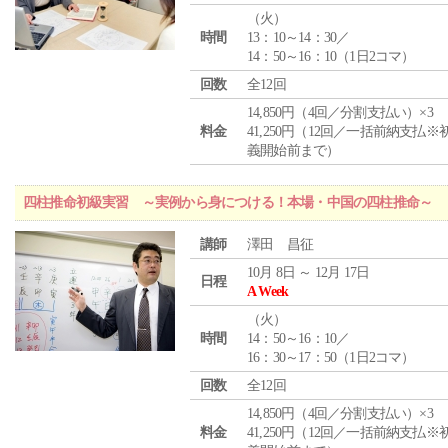
（
火
）
時間
13：10～14：30／
14：50～16：10（1日2コマ）
回数
全12回
14,850円（4回／分割支払い）×3
料金
41,250円（12回／一括前納支払※
義開始前まで）
四柱推命初級実習 ～実例から身につける！本場・中国の四柱推命～
講師
澤田 昌征
10月 8日 ～ 12月 17日
日程
A Week
（
火
）
時間
14：50～16：10／
16：30～17：50（1日2コマ）
回数
全12回
14,850円（4回／分割支払い）×3
料金
41,250円（12回／一括前納支払※