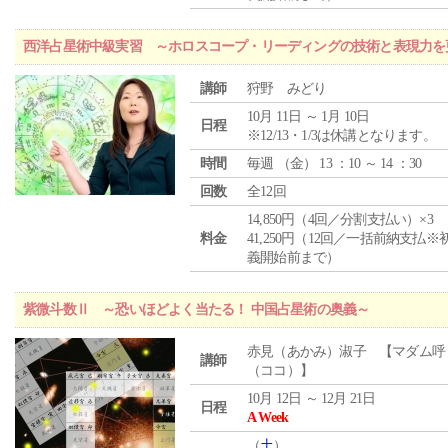
西洋占星術中級実習 ～ホロスコープ・リーディングの技術と表現力を
講師
狩野 みどり
10月 11日 ～ 1月 10日
日程
※12/13・1/3は休講となります。
時間
毎週 （
金
） 13 ：10 ～ 14 ：30
回数
全12回
14,850円（4回／分割支払い）×3
料金
41,250円（12回／一括前納支払※
義開始前まで）
紫微斗数Ⅱ ～恐いほどよく当たる！ 中国占星術の奥義～
赤見（あかみ）淑子 【マダム呼
講師
（ココ）】
10月 12日 ～ 12月 21日
日程
A Week
（
土
）