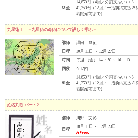
14,850円（4回／分割支払い）×3
料金
41,250円（12回／一括前納支払※
義開始前まで）
九星術Ⅰ ～九星術の命術について詳しく学ぶ～
講師
澤田 昌征
日程
10月 11日 ～ 12月 27日
時間
毎週 （
金
） 14 ：50 ～ 16 ：10
回数
全12回
14,850円（4回／分割支払い）×3
料金
41,250円（12回／一括前納支払※
義開始前まで）
姓名判断 パート2
講師
川野 文彰
10月 11日 ～ 12月 20日
日程
A Week