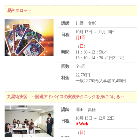
易占タロット
講師
川野 文彰
10月 13日 ～ 11月 10日
日程
月1回
（
日
）
時間
11：30～12：50／
13：10～14：30（1日2コマ）
回数
全6回
22,770円
料金
一般22,770円/入学者20,460円
九星術実習 ～開運アドバイスの実践テクニックを身につける～
講師
澤田 昌征
10月 13日 ～ 12月 22日
日程
A Week
（
日
）