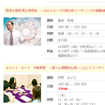
西洋占星術 実占研究会 ～ホロスコープの実占的リーディングの経験
講師
森信 彰雄
日程
10月 9日 ～ 12月 25日
時間
毎週 （
水
） 13 ：10 ～ 14 ：30
回数
全12回
14,850円（4回／分割支払い）×3
料金
41,250円（12回／一括前納支払※
義開始前まで）
タロット・カード 中級実習 ～様々な展開法を使いこなしてリーディ
講師
狩野 みどり
10月 9日 ～ 12月 18日
日程
A Week
（
水
）
時間
13：10～14：30／
14：50～16：10（1日2コマ）