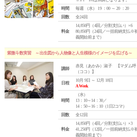
時間
毎週 （
水
） 19 ：00 ～ 20 ：20
回数
全24回
14,850円（4回／分割支払い）×6
料金
80,850円（24回／一括前納支払※
義開始前まで）
紫微斗数実習 ～出生図から人物像と人生模様のイメージを広げる～
赤見（あかみ）淑子 【マダム呼
講師
（ココ）】
10月 9日 ～ 12月 18日
日程
A Week
（
水
）
時間
13：10～14：30／
14：50～16：10（1日2コマ）
回数
全12回
14,850円（4回／分割支払い）×3
料金
41,250円（12回／一括前納支払※
義開始前まで）