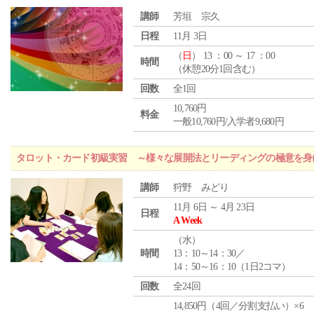
講師
芳垣 宗久
日程
11月 3日
（
日
） 13 ：00 ～ 17 ：00
時間
（休憩20分1回含む）
回数
全1回
10,760円
料金
一般10,760円/入学者9,680円
タロット・カード初級実習 ～様々な展開法とリーディングの極意を身
講師
狩野 みどり
11月 6日 ～ 4月 23日
日程
A Week
（
水
）
時間
13：10～14：30／
14：50～16：10（1日2コマ）
回数
全24回
14,850円（4回／分割支払い）×6