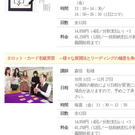
（
金
）
時間
13：10～14：30／
14：50～16：10（1日2コマ）
回数
全12回
14,850円（4回／分割支払い）×3
料金
41,250円（12回／一括前納支払※
義開始前まで）
タロット・カード初級実習 ～様々な展開法とリーディングの極意を身
講師
森信 彰雄
10月 11日 ～ 12月 27日
※講師の都合により日程が変更に
日程
場合がありますので、予めご了承
さい。
時間
毎週 （
金
） 11 ：30 ～ 12 ：50
回数
全12回
14,850円（4回／分割支払い）×3
料金
41,250円（12回／一括前納支払※
義開始前まで）