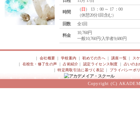
日程
11月 17日
（
日
） 13 ：00 ～ 17 ：00
時間
（休憩20分1回含む）
回数
全1回
10,760円
料金
一般10,760円/入学者9,680円
｜
会社概要
｜
学校案内
｜
初めての方へ
｜
講座一覧
｜
ス
｜
在校生・修了生の声
｜
占術紹介
｜
認定ライセンス制度
｜
占いのお
｜
特定商取引法に基づく表記
｜
プライバシーポ
Copyright (C) AKADEM