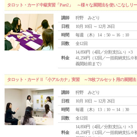
タロット・カード中級実習「Part2」 ～様々な展開法を使いこなしリ
講師
狩野 みどり
日程
10月 10日 ～ 12月 26日
時間
毎週 （
木
） 14 ：50 ～ 16 ：10
回数
全12回
14,850円（4回／分割支払い）×3
料金
41,250円（12回／一括前納支払※
義開始前まで）
タロット・カードⅡ「小アルカナ」実習 ～78枚フルセット用の展開
講師
狩野 みどり
日程
10月 10日 ～ 12月 26日
時間
毎週 （
木
） 13 ：10 ～ 14 ：30
回数
全12回
14,850円（4回／分割支払い）×3
料金
41,250円（12回／一括前納支払※