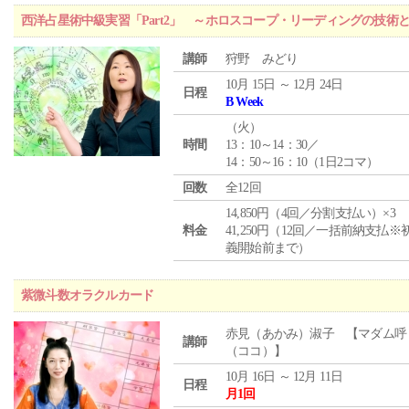
西洋占星術中級実習「Part2」 ～ホロスコープ・リーディングの技術
講師
狩野 みどり
10月 15日 ～ 12月 24日
日程
B Week
（
火
）
時間
13：10～14：30／
14：50～16：10（1日2コマ）
回数
全12回
14,850円（4回／分割支払い）×3
料金
41,250円（12回／一括前納支払※
義開始前まで）
紫微斗数オラクルカード
赤見（あかみ）淑子 【マダム呼
講師
（ココ）】
10月 16日 ～ 12月 11日
日程
月1回