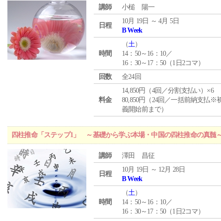
講師
小槌 陽一
10月 19日 ～ 4月 5日
日程
B Week
（
土
）
時間
14：50～16：10／
16：30～17：50（1日2コマ）
回数
全24回
14,850円（4回／分割支払い）×6
料金
80,850円（24回／一括前納支払※
義開始前まで）
四柱推命「ステップ1」 ～基礎から学ぶ本場・中国の四柱推命の真髄
講師
澤田 昌征
10月 19日 ～ 12月 28日
日程
B Week
（
土
）
時間
14：50～16：10／
16：30～17：50（1日2コマ）