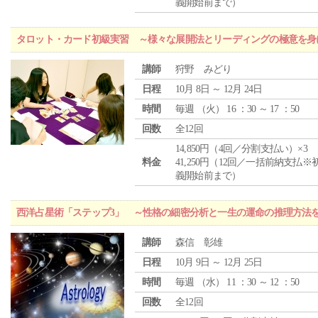
義開始前まで）
タロット・カード初級実習 ～様々な展開法とリーディングの極意を身
講師
狩野 みどり
日程
10月 8日 ～ 12月 24日
時間
毎週 （
火
） 16 ：30 ～ 17 ：50
回数
全12回
14,850円（4回／分割支払い）×3
料金
41,250円（12回／一括前納支払※
義開始前まで）
西洋占星術「ステップ3」 ～性格の細密分析と一生の運命の推理方法
講師
森信 彰雄
日程
10月 9日 ～ 12月 25日
時間
毎週 （
水
） 11 ：30 ～ 12 ：50
回数
全12回