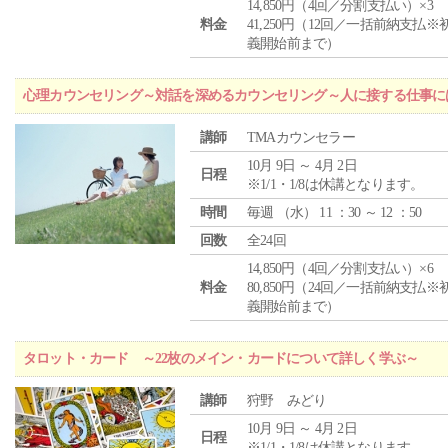
14,850円（4回／分割支払い）×3
料金
41,250円（12回／一括前納支払※
義開始前まで）
心理カウンセリング～対話を深めるカウンセリング～人に接する仕事には
講師
TMAカウンセラー
10月 9日 ～ 4月 2日
日程
※1/1・1/8は休講となります。
時間
毎週 （
水
） 11 ：30 ～ 12 ：50
回数
全24回
14,850円（4回／分割支払い）×6
料金
80,850円（24回／一括前納支払※
義開始前まで）
タロット・カード ～22枚のメイン・カードについて詳しく学ぶ～
講師
狩野 みどり
10月 9日 ～ 4月 2日
日程
※1/1・1/8は休講となります。