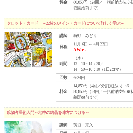
料金
80,850円（24回／一括前納支払※
義開始前まで）
タロット・カード ～22枚のメイン・カードについて詳しく学ぶ～
講師
狩野 みどり
11月 6日 ～ 4月 23日
日程
A Week
（
水
）
時間
13：10～14：30／
14：50～16：10（1日2コマ）
回数
全24回
14,850円（4回／分割支払い）×6
料金
80,850円（24回／一括前納支払※
義開始前まで）
鉱物占星術入門～地中の結晶を味方につける～
講師
芳垣 宗久