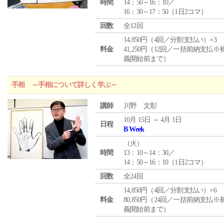
時間
14：50～16：10／
16：30～17：50（1日2コマ）
回数
全12回
14,850円（4回／分割支払い）×3
料金
41,250円（12回／一括前納支払※
義開始前まで）
手相 ～手相について詳しく学ぶ～
講師
川野 文彰
10月 15日 ～ 4月 1日
日程
B Week
（
火
）
時間
13：10～14：30／
14：50～16：10（1日2コマ）
回数
全24回
14,850円（4回／分割支払い）×6
料金
80,850円（24回／一括前納支払※
義開始前まで）