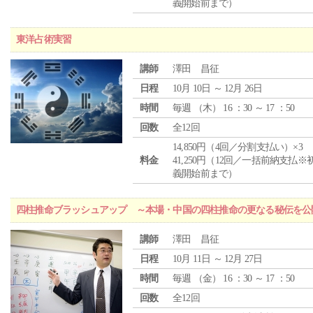
義開始前まで）
東洋占術実習
講師
澤田 昌征
日程
10月 10日 ～ 12月 26日
時間
毎週 （
木
） 16 ：30 ～ 17 ：50
回数
全12回
14,850円（4回／分割支払い）×3
料金
41,250円（12回／一括前納支払※
義開始前まで）
四柱推命ブラッシュアップ ～本場・中国の四柱推命の更なる秘伝を公
講師
澤田 昌征
日程
10月 11日 ～ 12月 27日
時間
毎週 （
金
） 16 ：30 ～ 17 ：50
回数
全12回