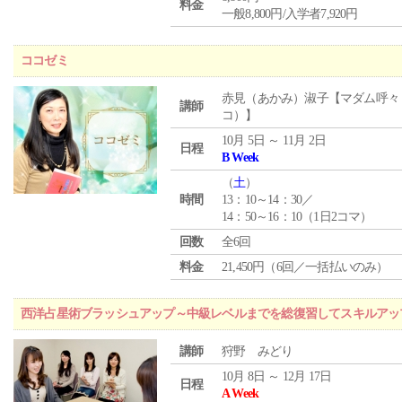
料金
一般8,800円/入学者7,920円
ココゼミ
赤見（あかみ）淑子【マダム呼々
講師
コ）】
10月 5日 ～ 11月 2日
日程
B Week
（
土
）
時間
13：10～14：30／
14：50～16：10（1日2コマ）
回数
全6回
料金
21,450円（6回／一括払いのみ）
西洋占星術ブラッシュアップ～中級レベルまでを総復習してスキルアッ
講師
狩野 みどり
10月 8日 ～ 12月 17日
日程
A Week