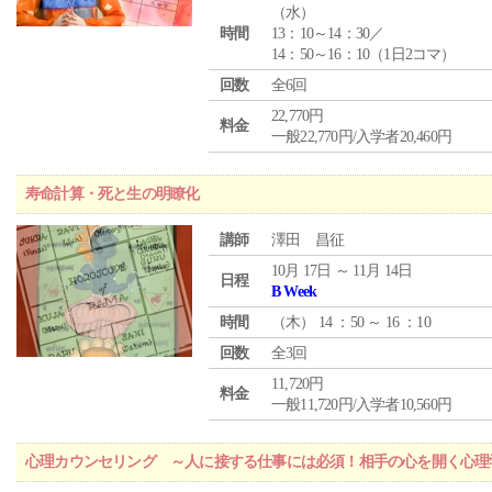
（
水
）
時間
13：10～14：30／
14：50～16：10（1日2コマ）
回数
全6回
22,770円
料金
一般22,770円/入学者20,460円
寿命計算・死と生の明瞭化
講師
澤田 昌征
10月 17日 ～ 11月 14日
日程
B Week
時間
（
木
） 14 ：50 ～ 16 ：10
回数
全3回
11,720円
料金
一般11,720円/入学者10,560円
心理カウンセリング ～人に接する仕事には必須！相手の心を開く心理