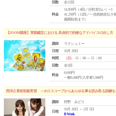
回数
全12回
14,850円（4回／分割支払い）×3
料金
41,250円（12回／一括前納支払※
義開始前まで）
【ZOOM講座】実践鑑定における 具体的で的確なアドバイスの出し方
講師
ラクシュミー
日程
10月 20日
時間
（
日
） 13 ：00 ～ 15 ：00
回数
全1回
6,600円
料金
一般6,600円/入学者5,940円
西洋占星術初級実習 ～ホロスコープからあらゆる事を読み取る訓練を
講師
狩野 みどり
10月 20日 ～ 1月 5日
日程
B Week