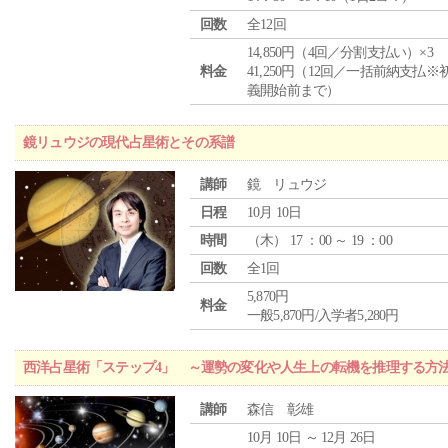
回数
全12回
14,850円（4回／分割支払い）×3
料金
41,250円（12回／一括前納支払※
義開始前まで）
鏡リュウジの現代占星術とその系譜
講師
鏡 リュウジ
日程
10月 10日
時間
（
木
） 17 ：00 ～ 19 ：00
回数
全1回
5,870円
料金
一般5,870円/入学者5,280円
西洋占星術「ステップ4」 ～運勢の変化や人生上の転機を推理する方
講師
森信 彰雄
10月 10日 ～ 12月 26日