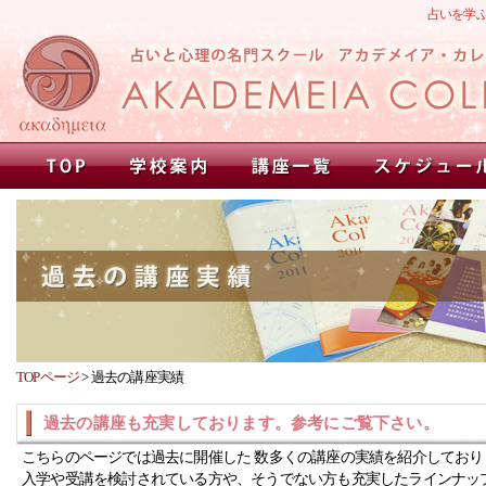
占いを学
TOPページ
>
過去の講座実績
過去の講座も充実しております。参考にご覧下さい。
こちらのページでは過去に開催した 数多くの講座の実績を紹介しており
入学や受講を検討されている方や、そうでない方も充実したラインナッ