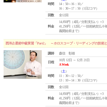
時間
14：50～16：10／
16：30～17：50（1日2コマ）
回数
全12回
14,850円（4回／分割支払い）×3
料金
41,250円（12回／一括前納支払※
義開始前まで）
西洋占星術中級実習「Part2」 ～ホロスコープ・リーディングの技術
講師
森信 彰雄
10月 12日 ～ 12月 21日
日程
A Week
（
土
）
時間
11：30～12：50／
13：10～14：30（1日2コマ）
回数
全12回
14,850円（4回／分割支払い）×3
料金
41,250円（12回／一括前納支払※
義開始前まで）