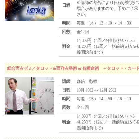
※講師の都合により日程が変更に
日程
場合がありますので、予めご了承
さい。
時間
毎週 （
木
） 13 ：10 ～ 14 ：30
回数
全12回
14,850円（4回／分割支払い）×3
料金
41,250円（12回／一括前納支払※
義開始前まで）
総合実占ゼミ／タロット＆西洋占星術 or 各種命術 ～タロット・カ
講師
森信 彰雄
日程
10月 10日 ～ 12月 26日
時間
毎週 （
木
） 14 ：50 ～ 16 ：10
回数
全12回
14,850円（4回／分割支払い）×3
料金
41,250円（12回／一括前納支払※
義開始前まで）