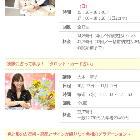
（
日
）
時間
15：20～16：40／
17：00～18：20（1日2コマ）
回数
全12回
14,850円（4回／分割支払い）×3
料金
41,250円（12回／一括前納支払※
義開始前まで）
実際に占って学ぶ！ 「タロット・カード占い」
講師
大木 華子
日程
10月 23日 ～ 11月 27日
時間
毎週 （
水
） 11 ：30 ～ 12 ：50
回数
全6回
22,770円
料金
一般22,770円/入学者20,460円
色と形の占星術～惑星とサインが織りなす色相のグラデーション～