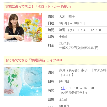
実際に占って学ぶ！ 「タロット・カード占い」
講師
大木 華子
日程
9月 4日 ～ 10月 9日
時間
毎週 （
水
） 11 ：30 ～ 12 ：50
回数
全6回
22,770円
料金
一般22,770円/入学者20,460円
おうちでできる『除災招福』ライフ2024
赤見（あかみ）淑子 【マダム呼
講師
（ココ）】
日程
9月 7日
（
土
） 13 ：00 ～ 16 ：20
時間
（休憩20分1回含む）
回数
全1回
8,800円