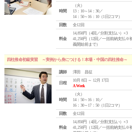
（
火
）
時間
13：10～14：30／
14：50～16：10（1日2コマ）
回数
全12回
14,850円（4回／分割支払い）×3
料金
41,250円（12回／一括前納支払※
義開始前まで）
四柱推命初級実習 ～実例から身につける！本場・中国の四柱推命～
講師
澤田 昌征
10月 8日 ～ 12月 17日
日程
A Week
（
火
）
時間
14：50～16：10／
16：30～17：50（1日2コマ）
回数
全12回
14,850円（4回／分割支払い）×3
料金
41,250円（12回／一括前納支払※