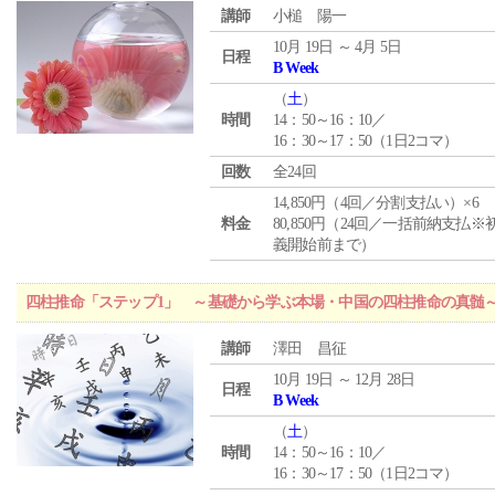
講師
小槌 陽一
10月 19日 ～ 4月 5日
日程
B Week
（
土
）
時間
14：50～16：10／
16：30～17：50（1日2コマ）
回数
全24回
14,850円（4回／分割支払い）×6
料金
80,850円（24回／一括前納支払※
義開始前まで）
四柱推命「ステップ1」 ～基礎から学ぶ本場・中国の四柱推命の真髄
講師
澤田 昌征
10月 19日 ～ 12月 28日
日程
B Week
（
土
）
時間
14：50～16：10／
16：30～17：50（1日2コマ）