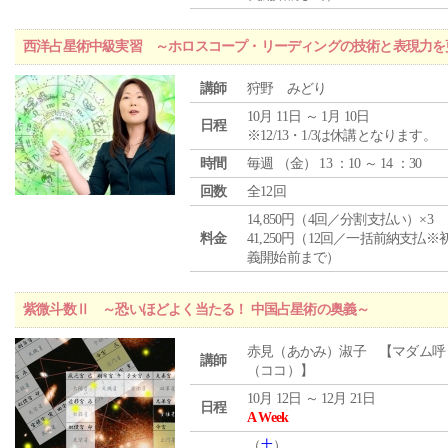
西洋占星術中級実習 ～ホロスコープ・リーディングの技術と表現力を
講師
狩野 みどり
10月 11日 ～ 1月 10日
日程
※12/13・1/3は休講となります。
時間
毎週 （
金
） 13 ：10 ～ 14 ：30
回数
全12回
14,850円（4回／分割支払い）×3
料金
41,250円（12回／一括前納支払※
義開始前まで）
紫微斗数Ⅱ ～恐いほどよく当たる！ 中国占星術の奥義～
赤見（あかみ）淑子 【マダム呼
講師
（ココ）】
10月 12日 ～ 12月 21日
日程
A Week
（
土
）