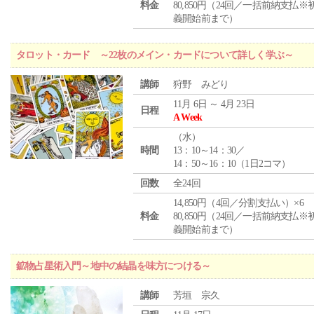
料金
80,850円（24回／一括前納支払※
義開始前まで）
タロット・カード ～22枚のメイン・カードについて詳しく学ぶ～
講師
狩野 みどり
11月 6日 ～ 4月 23日
日程
A Week
（
水
）
時間
13：10～14：30／
14：50～16：10（1日2コマ）
回数
全24回
14,850円（4回／分割支払い）×6
料金
80,850円（24回／一括前納支払※
義開始前まで）
鉱物占星術入門～地中の結晶を味方につける～
講師
芳垣 宗久