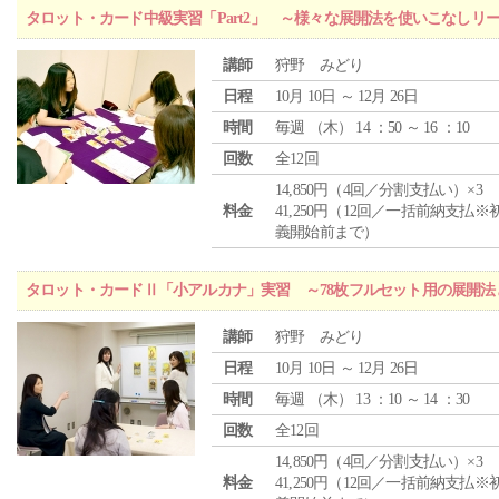
タロット・カード中級実習「Part2」 ～様々な展開法を使いこなしリ
講師
狩野 みどり
日程
10月 10日 ～ 12月 26日
時間
毎週 （
木
） 14 ：50 ～ 16 ：10
回数
全12回
14,850円（4回／分割支払い）×3
料金
41,250円（12回／一括前納支払※
義開始前まで）
タロット・カードⅡ「小アルカナ」実習 ～78枚フルセット用の展開
講師
狩野 みどり
日程
10月 10日 ～ 12月 26日
時間
毎週 （
木
） 13 ：10 ～ 14 ：30
回数
全12回
14,850円（4回／分割支払い）×3
料金
41,250円（12回／一括前納支払※