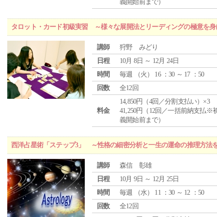
義開始前まで）
タロット・カード初級実習 ～様々な展開法とリーディングの極意を身
講師
狩野 みどり
日程
10月 8日 ～ 12月 24日
時間
毎週 （
火
） 16 ：30 ～ 17 ：50
回数
全12回
14,850円（4回／分割支払い）×3
料金
41,250円（12回／一括前納支払※
義開始前まで）
西洋占星術「ステップ3」 ～性格の細密分析と一生の運命の推理方法
講師
森信 彰雄
日程
10月 9日 ～ 12月 25日
時間
毎週 （
水
） 11 ：30 ～ 12 ：50
回数
全12回