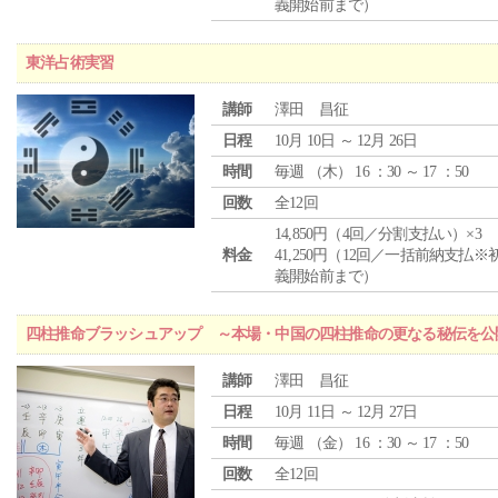
義開始前まで）
東洋占術実習
講師
澤田 昌征
日程
10月 10日 ～ 12月 26日
時間
毎週 （
木
） 16 ：30 ～ 17 ：50
回数
全12回
14,850円（4回／分割支払い）×3
料金
41,250円（12回／一括前納支払※
義開始前まで）
四柱推命ブラッシュアップ ～本場・中国の四柱推命の更なる秘伝を公
講師
澤田 昌征
日程
10月 11日 ～ 12月 27日
時間
毎週 （
金
） 16 ：30 ～ 17 ：50
回数
全12回