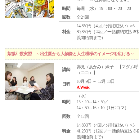
時間
毎週 （
水
） 19 ：00 ～ 20 ：20
回数
全24回
14,850円（4回／分割支払い）×6
料金
80,850円（24回／一括前納支払※
義開始前まで）
紫微斗数実習 ～出生図から人物像と人生模様のイメージを広げる～
赤見（あかみ）淑子 【マダム呼
講師
（ココ）】
10月 9日 ～ 12月 18日
日程
A Week
（
水
）
時間
13：10～14：30／
14：50～16：10（1日2コマ）
回数
全12回
14,850円（4回／分割支払い）×3
料金
41,250円（12回／一括前納支払※
義開始前まで）