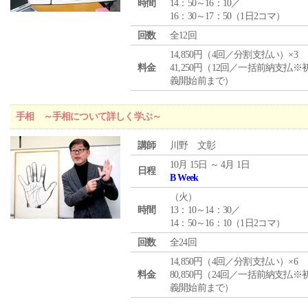
時間
14：50～16：10／
16：30～17：50（1日2コマ）
回数
全12回
14,850円（4回／分割支払い）×3
料金
41,250円（12回／一括前納支払※
義開始前まで）
手相 ～手相について詳しく学ぶ～
講師
川野 文彰
10月 15日 ～ 4月 1日
日程
B Week
（
火
）
時間
13：10～14：30／
14：50～16：10（1日2コマ）
回数
全24回
14,850円（4回／分割支払い）×6
料金
80,850円（24回／一括前納支払※
義開始前まで）