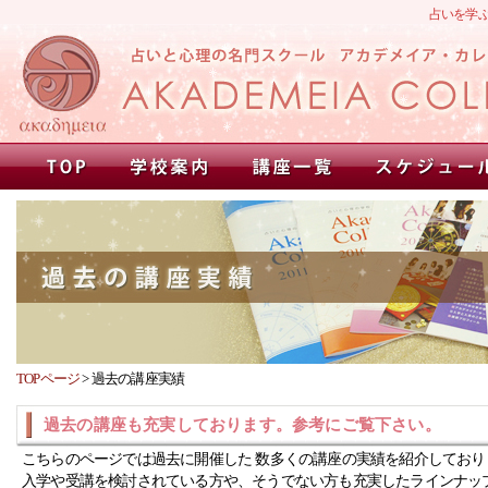
占いを学
TOPページ
>
過去の講座実績
過去の講座も充実しております。参考にご覧下さい。
こちらのページでは過去に開催した 数多くの講座の実績を紹介しており
入学や受講を検討されている方や、そうでない方も充実したラインナッ