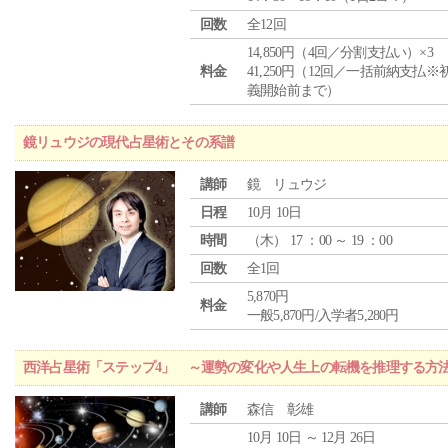
回数
全12回
14,850円（4回／分割支払い）×3
料金
41,250円（12回／一括前納支払※
義開始前まで）
鏡リュウジの現代占星術とその系譜
講師
鏡 リュウジ
日程
10月 10日
時間
（
木
） 17 ：00 ～ 19 ：00
回数
全1回
5,870円
料金
一般5,870円/入学者5,280円
西洋占星術「ステップ4」 ～運勢の変化や人生上の転機を推理する方
講師
森信 彰雄
10月 10日 ～ 12月 26日