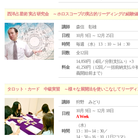
西洋占星術 実占研究会 ～ホロスコープの実占的リーディングの経験
講師
森信 彰雄
日程
10月 9日 ～ 12月 25日
時間
毎週 （
水
） 13 ：10 ～ 14 ：30
回数
全12回
14,850円（4回／分割支払い）×3
料金
41,250円（12回／一括前納支払※
義開始前まで）
タロット・カード 中級実習 ～様々な展開法を使いこなしてリーディ
講師
狩野 みどり
10月 9日 ～ 12月 18日
日程
A Week
（
水
）
時間
13：10～14：30／
14：50～16：10（1日2コマ）