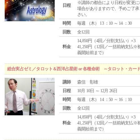
※講師の都合により日程が変更に
日程
場合がありますので、予めご了承
さい。
時間
毎週 （
木
） 13 ：10 ～ 14 ：30
回数
全12回
14,850円（4回／分割支払い）×3
料金
41,250円（12回／一括前納支払※
義開始前まで）
総合実占ゼミ／タロット＆西洋占星術 or 各種命術 ～タロット・カ
講師
森信 彰雄
日程
10月 10日 ～ 12月 26日
時間
毎週 （
木
） 14 ：50 ～ 16 ：10
回数
全12回
14,850円（4回／分割支払い）×3
料金
41,250円（12回／一括前納支払※
義開始前まで）