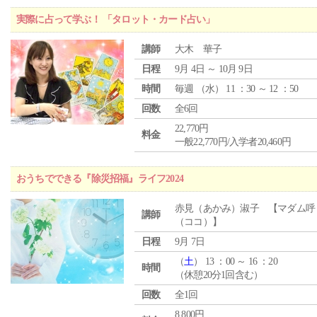
実際に占って学ぶ！ 「タロット・カード占い」
講師
大木 華子
日程
9月 4日 ～ 10月 9日
時間
毎週 （
水
） 11 ：30 ～ 12 ：50
回数
全6回
22,770円
料金
一般22,770円/入学者20,460円
おうちでできる『除災招福』ライフ2024
赤見（あかみ）淑子 【マダム呼
講師
（ココ）】
日程
9月 7日
（
土
） 13 ：00 ～ 16 ：20
時間
（休憩20分1回含む）
回数
全1回
8,800円