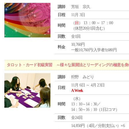
講師
芳垣 宗久
日程
11月 3日
（
日
） 13 ：00 ～ 17 ：00
時間
（休憩20分1回含む）
回数
全1回
10,760円
料金
一般10,760円/入学者9,680円
タロット・カード初級実習 ～様々な展開法とリーディングの極意を身
講師
狩野 みどり
11月 6日 ～ 4月 23日
日程
A Week
（
水
）
時間
13：10～14：30／
14：50～16：10（1日2コマ）
回数
全24回
14,850円（4回／分割支払い）×6