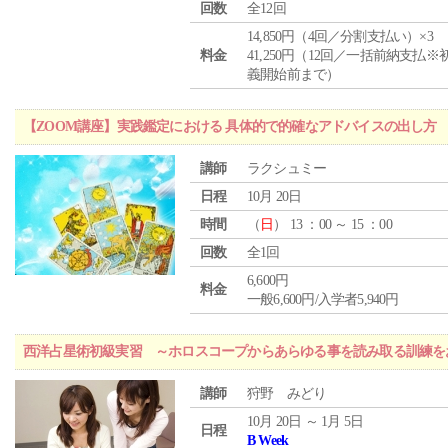
回数
全12回
14,850円（4回／分割支払い）×3
料金
41,250円（12回／一括前納支払※
義開始前まで）
【ZOOM講座】実践鑑定における 具体的で的確なアドバイスの出し方
講師
ラクシュミー
日程
10月 20日
時間
（
日
） 13 ：00 ～ 15 ：00
回数
全1回
6,600円
料金
一般6,600円/入学者5,940円
西洋占星術初級実習 ～ホロスコープからあらゆる事を読み取る訓練を
講師
狩野 みどり
10月 20日 ～ 1月 5日
日程
B Week