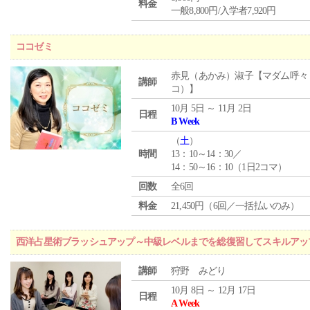
料金
一般8,800円/入学者7,920円
ココゼミ
赤見（あかみ）淑子【マダム呼々
講師
コ）】
10月 5日 ～ 11月 2日
日程
B Week
（
土
）
時間
13：10～14：30／
14：50～16：10（1日2コマ）
回数
全6回
料金
21,450円（6回／一括払いのみ）
西洋占星術ブラッシュアップ～中級レベルまでを総復習してスキルアッ
講師
狩野 みどり
10月 8日 ～ 12月 17日
日程
A Week