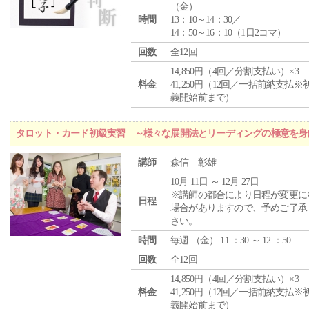
（
金
）
時間
13：10～14：30／
14：50～16：10（1日2コマ）
回数
全12回
14,850円（4回／分割支払い）×3
料金
41,250円（12回／一括前納支払※
義開始前まで）
タロット・カード初級実習 ～様々な展開法とリーディングの極意を身
講師
森信 彰雄
10月 11日 ～ 12月 27日
※講師の都合により日程が変更に
日程
場合がありますので、予めご了承
さい。
時間
毎週 （
金
） 11 ：30 ～ 12 ：50
回数
全12回
14,850円（4回／分割支払い）×3
料金
41,250円（12回／一括前納支払※
義開始前まで）