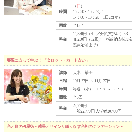
（
日
）
時間
15：20～16：40／
17：00～18：20（1日2コマ）
回数
全12回
14,850円（4回／分割支払い）×3
料金
41,250円（12回／一括前納支払※
義開始前まで）
実際に占って学ぶ！ 「タロット・カード占い」
講師
大木 華子
日程
10月 23日 ～ 11月 27日
時間
毎週 （
水
） 11 ：30 ～ 12 ：50
回数
全6回
22,770円
料金
一般22,770円/入学者20,460円
色と形の占星術～惑星とサインが織りなす色相のグラデーション～