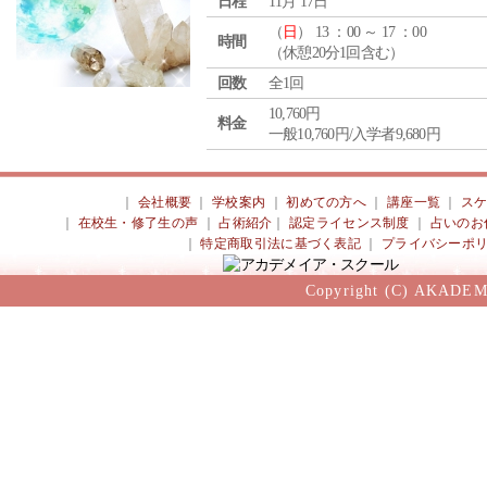
日程
11月 17日
（
日
） 13 ：00 ～ 17 ：00
時間
（休憩20分1回含む）
回数
全1回
10,760円
料金
一般10,760円/入学者9,680円
｜
会社概要
｜
学校案内
｜
初めての方へ
｜
講座一覧
｜
ス
｜
在校生・修了生の声
｜
占術紹介
｜
認定ライセンス制度
｜
占いのお
｜
特定商取引法に基づく表記
｜
プライバシーポ
Copyright (C) AKADEM