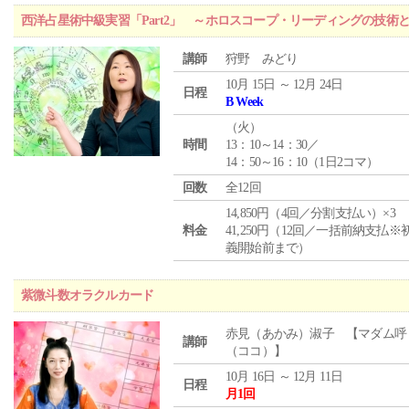
西洋占星術中級実習「Part2」 ～ホロスコープ・リーディングの技術
講師
狩野 みどり
10月 15日 ～ 12月 24日
日程
B Week
（
火
）
時間
13：10～14：30／
14：50～16：10（1日2コマ）
回数
全12回
14,850円（4回／分割支払い）×3
料金
41,250円（12回／一括前納支払※
義開始前まで）
紫微斗数オラクルカード
赤見（あかみ）淑子 【マダム呼
講師
（ココ）】
10月 16日 ～ 12月 11日
日程
月1回