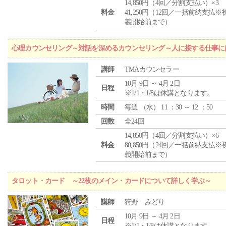
14,850円（4回／分割支払い）×3
料金
41,250円（12回／一括前納支払※
義開始前まで）
心理カウンセリング～対話を深めるカウンセリング～人に接する仕事には
講師
TMAカウンセラー
10月 9日 ～ 4月 2日
日程
※1/1・1/8は休講となります。
時間
毎週 （
水
） 11 ：30 ～ 12 ：50
回数
全24回
14,850円（4回／分割支払い）×6
料金
80,850円（24回／一括前納支払※
義開始前まで）
タロット・カード ～22枚のメイン・カードについて詳しく学ぶ～
講師
狩野 みどり
10月 9日 ～ 4月 2日
日程
※1/1・1/8は休講となります。