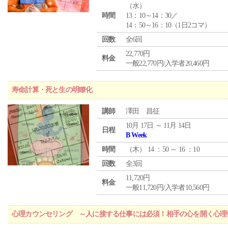
（
水
）
時間
13：10～14：30／
14：50～16：10（1日2コマ）
回数
全6回
22,770円
料金
一般22,770円/入学者20,460円
寿命計算・死と生の明瞭化
講師
澤田 昌征
10月 17日 ～ 11月 14日
日程
B Week
時間
（
木
） 14 ：50 ～ 16 ：10
回数
全3回
11,720円
料金
一般11,720円/入学者10,560円
心理カウンセリング ～人に接する仕事には必須！相手の心を開く心理