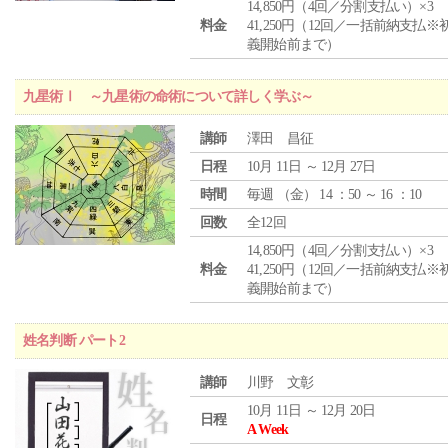
14,850円（4回／分割支払い）×3
料金
41,250円（12回／一括前納支払※
義開始前まで）
九星術Ⅰ ～九星術の命術について詳しく学ぶ～
講師
澤田 昌征
日程
10月 11日 ～ 12月 27日
時間
毎週 （
金
） 14 ：50 ～ 16 ：10
回数
全12回
14,850円（4回／分割支払い）×3
料金
41,250円（12回／一括前納支払※
義開始前まで）
姓名判断 パート2
講師
川野 文彰
10月 11日 ～ 12月 20日
日程
A Week