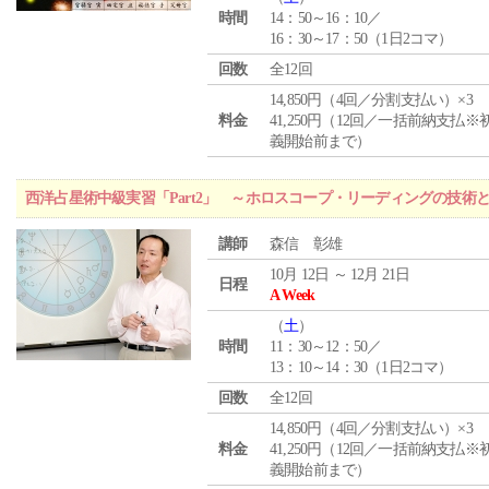
時間
14：50～16：10／
16：30～17：50（1日2コマ）
回数
全12回
14,850円（4回／分割支払い）×3
料金
41,250円（12回／一括前納支払※
義開始前まで）
西洋占星術中級実習「Part2」 ～ホロスコープ・リーディングの技術
講師
森信 彰雄
10月 12日 ～ 12月 21日
日程
A Week
（
土
）
時間
11：30～12：50／
13：10～14：30（1日2コマ）
回数
全12回
14,850円（4回／分割支払い）×3
料金
41,250円（12回／一括前納支払※
義開始前まで）