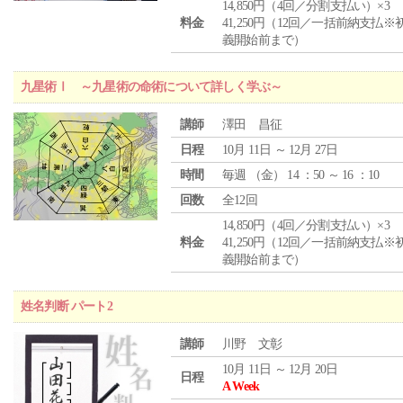
14,850円（4回／分割支払い）×3
料金
41,250円（12回／一括前納支払※
義開始前まで）
九星術Ⅰ ～九星術の命術について詳しく学ぶ～
講師
澤田 昌征
日程
10月 11日 ～ 12月 27日
時間
毎週 （
金
） 14 ：50 ～ 16 ：10
回数
全12回
14,850円（4回／分割支払い）×3
料金
41,250円（12回／一括前納支払※
義開始前まで）
姓名判断 パート2
講師
川野 文彰
10月 11日 ～ 12月 20日
日程
A Week