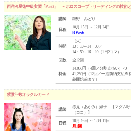
西洋占星術中級実習「Part2」 ～ホロスコープ・リーディングの技術
講師
狩野 みどり
10月 15日 ～ 12月 24日
日程
B Week
（
火
）
時間
13：10～14：30／
14：50～16：10（1日2コマ）
回数
全12回
14,850円（4回／分割支払い）×3
料金
41,250円（12回／一括前納支払※
義開始前まで）
紫微斗数オラクルカード
赤見（あかみ）淑子 【マダム呼
講師
（ココ）】
10月 16日 ～ 12月 11日
日程
月1回