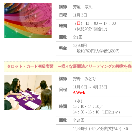
講師
芳垣 宗久
日程
11月 3日
（
日
） 13 ：00 ～ 17 ：00
時間
（休憩20分1回含む）
回数
全1回
10,760円
料金
一般10,760円/入学者9,680円
タロット・カード初級実習 ～様々な展開法とリーディングの極意を身
講師
狩野 みどり
11月 6日 ～ 4月 23日
日程
A Week
（
水
）
時間
13：10～14：30／
14：50～16：10（1日2コマ）
回数
全24回
14,850円（4回／分割支払い）×6