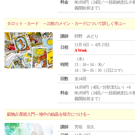
料金
80,850円（24回／一括前納支払※
義開始前まで）
タロット・カード ～22枚のメイン・カードについて詳しく学ぶ～
講師
狩野 みどり
11月 6日 ～ 4月 23日
日程
A Week
（
水
）
時間
13：10～14：30／
14：50～16：10（1日2コマ）
回数
全24回
14,850円（4回／分割支払い）×6
料金
80,850円（24回／一括前納支払※
義開始前まで）
鉱物占星術入門～地中の結晶を味方につける～
講師
芳垣 宗久