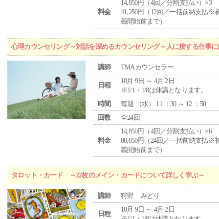
14,850円（4回／分割支払い）×3
料金
41,250円（12回／一括前納支払※
義開始前まで）
心理カウンセリング～対話を深めるカウンセリング～人に接する仕事には
講師
TMAカウンセラー
10月 9日 ～ 4月 2日
日程
※1/1・1/8は休講となります。
時間
毎週 （
水
） 11 ：30 ～ 12 ：50
回数
全24回
14,850円（4回／分割支払い）×6
料金
80,850円（24回／一括前納支払※
義開始前まで）
タロット・カード ～22枚のメイン・カードについて詳しく学ぶ～
講師
狩野 みどり
10月 9日 ～ 4月 2日
日程
※1/1・1/8は休講となります。