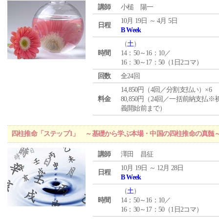
講師
小槌 陽一
10月 19日 ～ 4月 5日
日程
B Week
（
土
）
時間
14：50～16：10／
16：30～17：50（1日2コマ）
回数
全24回
14,850円（4回／分割支払い）×6
料金
80,850円（24回／一括前納支払※
義開始前まで）
四柱推命「ステップ1」 ～基礎から学ぶ本場・中国の四柱推命の真髄
講師
澤田 昌征
10月 19日 ～ 12月 28日
日程
B Week
（
土
）
時間
14：50～16：10／
16：30～17：50（1日2コマ）