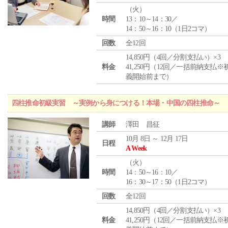
（
火
）
時間
13：10～14：30／
14：50～16：10（1日2コマ）
回数
全12回
14,850円（4回／分割支払い）×3
料金
41,250円（12回／一括前納支払※
義開始前まで）
四柱推命初級実習 ～実例から身につける！本場・中国の四柱推命～
講師
澤田 昌征
10月 8日 ～ 12月 17日
日程
A Week
（
火
）
時間
14：50～16：10／
16：30～17：50（1日2コマ）
回数
全12回
14,850円（4回／分割支払い）×3
料金
41,250円（12回／一括前納支払※