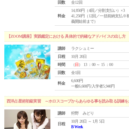
回数
全12回
14,850円（4回／分割支払い）×3
料金
41,250円（12回／一括前納支払※
義開始前まで）
【ZOOM講座】実践鑑定における 具体的で的確なアドバイスの出し方
講師
ラクシュミー
日程
10月 20日
時間
（
日
） 13 ：00 ～ 15 ：00
回数
全1回
6,600円
料金
一般6,600円/入学者5,940円
西洋占星術初級実習 ～ホロスコープからあらゆる事を読み取る訓練を
講師
狩野 みどり
10月 20日 ～ 1月 5日
日程
B Week