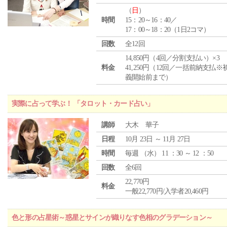
（
日
）
時間
15：20～16：40／
17：00～18：20（1日2コマ）
回数
全12回
14,850円（4回／分割支払い）×3
料金
41,250円（12回／一括前納支払※
義開始前まで）
実際に占って学ぶ！ 「タロット・カード占い」
講師
大木 華子
日程
10月 23日 ～ 11月 27日
時間
毎週 （
水
） 11 ：30 ～ 12 ：50
回数
全6回
22,770円
料金
一般22,770円/入学者20,460円
色と形の占星術～惑星とサインが織りなす色相のグラデーション～