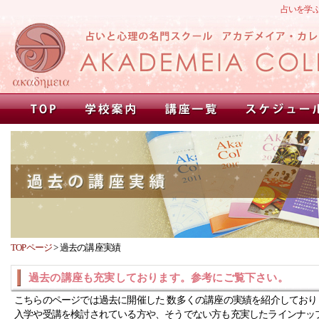
占いを学
TOPページ
>
過去の講座実績
過去の講座も充実しております。参考にご覧下さい。
こちらのページでは過去に開催した 数多くの講座の実績を紹介しており
入学や受講を検討されている方や、そうでない方も充実したラインナッ