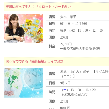
実際に占って学ぶ！ 「タロット・カード占い」
講師
大木 華子
日程
9月 4日 ～ 10月 9日
時間
毎週 （
水
） 11 ：30 ～ 12 ：50
回数
全6回
22,770円
料金
一般22,770円/入学者20,460円
おうちでできる『除災招福』ライフ2024
赤見（あかみ）淑子 【マダム呼
講師
（ココ）】
日程
9月 7日
（
土
） 13 ：00 ～ 16 ：20
時間
（休憩20分1回含む）
回数
全1回
8,800円