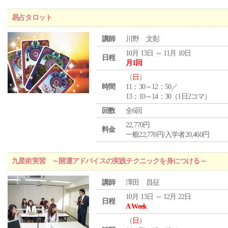
易占タロット
講師
川野 文彰
10月 13日 ～ 11月 10日
日程
月1回
（
日
）
時間
11：30～12：50／
13：10～14：30（1日2コマ）
回数
全6回
22,770円
料金
一般22,770円/入学者20,460円
九星術実習 ～開運アドバイスの実践テクニックを身につける～
講師
澤田 昌征
10月 13日 ～ 12月 22日
日程
A Week
（
日
）