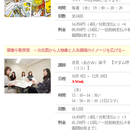
時間
毎週 （
水
） 19 ：00 ～ 20 ：20
回数
全24回
14,850円（4回／分割支払い）×6
料金
80,850円（24回／一括前納支払※
義開始前まで）
紫微斗数実習 ～出生図から人物像と人生模様のイメージを広げる～
赤見（あかみ）淑子 【マダム呼
講師
（ココ）】
10月 9日 ～ 12月 18日
日程
A Week
（
水
）
時間
13：10～14：30／
14：50～16：10（1日2コマ）
回数
全12回
14,850円（4回／分割支払い）×3
料金
41,250円（12回／一括前納支払※
義開始前まで）