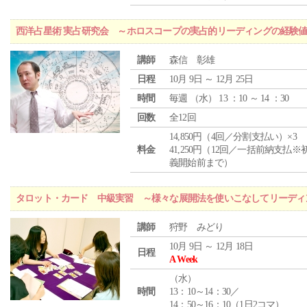
西洋占星術 実占研究会 ～ホロスコープの実占的リーディングの経験
講師
森信 彰雄
日程
10月 9日 ～ 12月 25日
時間
毎週 （
水
） 13 ：10 ～ 14 ：30
回数
全12回
14,850円（4回／分割支払い）×3
料金
41,250円（12回／一括前納支払※
義開始前まで）
タロット・カード 中級実習 ～様々な展開法を使いこなしてリーディ
講師
狩野 みどり
10月 9日 ～ 12月 18日
日程
A Week
（
水
）
時間
13：10～14：30／
14：50～16：10（1日2コマ）