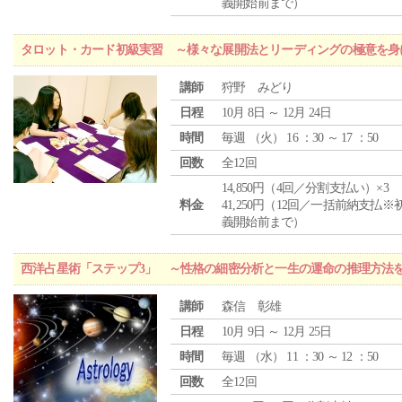
義開始前まで）
タロット・カード初級実習 ～様々な展開法とリーディングの極意を身
講師
狩野 みどり
日程
10月 8日 ～ 12月 24日
時間
毎週 （
火
） 16 ：30 ～ 17 ：50
回数
全12回
14,850円（4回／分割支払い）×3
料金
41,250円（12回／一括前納支払※
義開始前まで）
西洋占星術「ステップ3」 ～性格の細密分析と一生の運命の推理方法
講師
森信 彰雄
日程
10月 9日 ～ 12月 25日
時間
毎週 （
水
） 11 ：30 ～ 12 ：50
回数
全12回