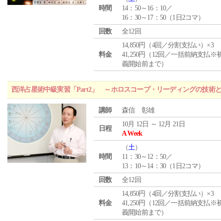
時間
14：50～16：10／
16：30～17：50（1日2コマ）
回数
全12回
14,850円（4回／分割支払い）×3
料金
41,250円（12回／一括前納支払※
義開始前まで）
西洋占星術中級実習「Part2」 ～ホロスコープ・リーディングの技術
講師
森信 彰雄
10月 12日 ～ 12月 21日
日程
A Week
（
土
）
時間
11：30～12：50／
13：10～14：30（1日2コマ）
回数
全12回
14,850円（4回／分割支払い）×3
料金
41,250円（12回／一括前納支払※
義開始前まで）