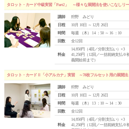
タロット・カード中級実習「Part2」 ～様々な展開法を使いこなしリ
講師
狩野 みどり
日程
10月 10日 ～ 12月 26日
時間
毎週 （
木
） 14 ：50 ～ 16 ：10
回数
全12回
14,850円（4回／分割支払い）×3
料金
41,250円（12回／一括前納支払※
義開始前まで）
タロット・カードⅡ「小アルカナ」実習 ～78枚フルセット用の展開
講師
狩野 みどり
日程
10月 10日 ～ 12月 26日
時間
毎週 （
木
） 13 ：10 ～ 14 ：30
回数
全12回
14,850円（4回／分割支払い）×3
料金
41,250円（12回／一括前納支払※