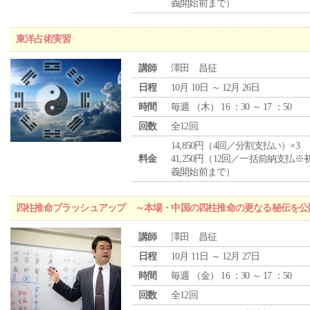
義開始前まで）
東洋占術実習
講師
澤田 昌征
日程
10月 10日 ～ 12月 26日
時間
毎週 （
木
） 16 ：30 ～ 17 ：50
回数
全12回
14,850円（4回／分割支払い）×3
料金
41,250円（12回／一括前納支払※
義開始前まで）
四柱推命ブラッシュアップ ～本場・中国の四柱推命の更なる秘伝を公
講師
澤田 昌征
日程
10月 11日 ～ 12月 27日
時間
毎週 （
金
） 16 ：30 ～ 17 ：50
回数
全12回