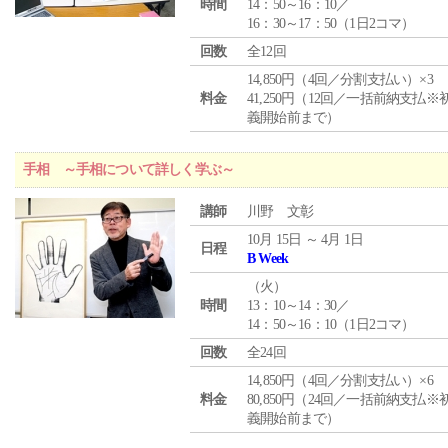
時間
14：50～16：10／
16：30～17：50（1日2コマ）
回数
全12回
14,850円（4回／分割支払い）×3
料金
41,250円（12回／一括前納支払※
義開始前まで）
手相 ～手相について詳しく学ぶ～
講師
川野 文彰
10月 15日 ～ 4月 1日
日程
B Week
（
火
）
時間
13：10～14：30／
14：50～16：10（1日2コマ）
回数
全24回
14,850円（4回／分割支払い）×6
料金
80,850円（24回／一括前納支払※
義開始前まで）