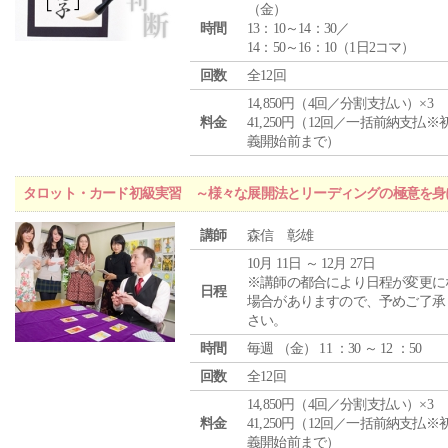
（
金
）
時間
13：10～14：30／
14：50～16：10（1日2コマ）
回数
全12回
14,850円（4回／分割支払い）×3
料金
41,250円（12回／一括前納支払※
義開始前まで）
タロット・カード初級実習 ～様々な展開法とリーディングの極意を身
講師
森信 彰雄
10月 11日 ～ 12月 27日
※講師の都合により日程が変更に
日程
場合がありますので、予めご了承
さい。
時間
毎週 （
金
） 11 ：30 ～ 12 ：50
回数
全12回
14,850円（4回／分割支払い）×3
料金
41,250円（12回／一括前納支払※
義開始前まで）