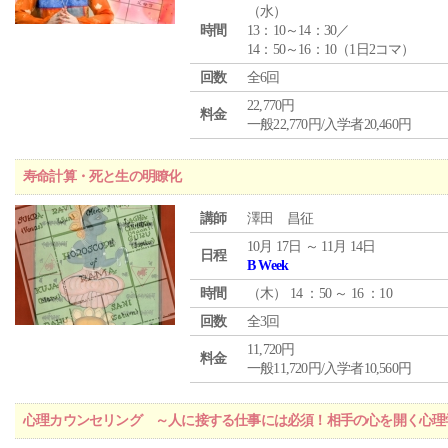
（
水
）
時間
13：10～14：30／
14：50～16：10（1日2コマ）
回数
全6回
22,770円
料金
一般22,770円/入学者20,460円
寿命計算・死と生の明瞭化
講師
澤田 昌征
10月 17日 ～ 11月 14日
日程
B Week
時間
（
木
） 14 ：50 ～ 16 ：10
回数
全3回
11,720円
料金
一般11,720円/入学者10,560円
心理カウンセリング ～人に接する仕事には必須！相手の心を開く心理