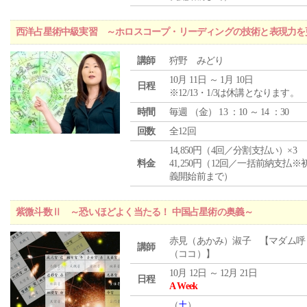
西洋占星術中級実習 ～ホロスコープ・リーディングの技術と表現力を
講師
狩野 みどり
10月 11日 ～ 1月 10日
日程
※12/13・1/3は休講となります。
時間
毎週 （
金
） 13 ：10 ～ 14 ：30
回数
全12回
14,850円（4回／分割支払い）×3
料金
41,250円（12回／一括前納支払※
義開始前まで）
紫微斗数Ⅱ ～恐いほどよく当たる！ 中国占星術の奥義～
赤見（あかみ）淑子 【マダム呼
講師
（ココ）】
10月 12日 ～ 12月 21日
日程
A Week
（
土
）