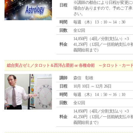
※講師の都合により日程が変更に
日程
場合がありますので、予めご了承
さい。
時間
毎週 （
木
） 13 ：10 ～ 14 ：30
回数
全12回
14,850円（4回／分割支払い）×3
料金
41,250円（12回／一括前納支払※
義開始前まで）
総合実占ゼミ／タロット＆西洋占星術 or 各種命術 ～タロット・カ
講師
森信 彰雄
日程
10月 10日 ～ 12月 26日
時間
毎週 （
木
） 14 ：50 ～ 16 ：10
回数
全12回
14,850円（4回／分割支払い）×3
料金
41,250円（12回／一括前納支払※
義開始前まで）