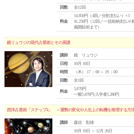
回数
全12回
14,850円（4回／分割支払い）×3
料金
41,250円（12回／一括前納支払※
義開始前まで）
鏡リュウジの現代占星術とその系譜
講師
鏡 リュウジ
日程
10月 10日
時間
（
木
） 17 ：00 ～ 19 ：00
回数
全1回
5,870円
料金
一般5,870円/入学者5,280円
西洋占星術「ステップ4」 ～運勢の変化や人生上の転機を推理する方
講師
森信 彰雄
10月 10日 ～ 12月 26日