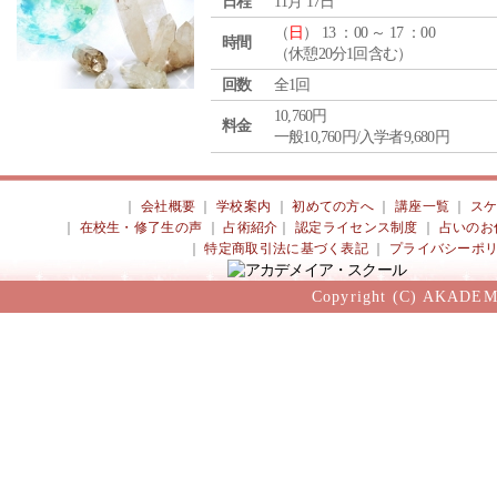
日程
11月 17日
（
日
） 13 ：00 ～ 17 ：00
時間
（休憩20分1回含む）
回数
全1回
10,760円
料金
一般10,760円/入学者9,680円
｜
会社概要
｜
学校案内
｜
初めての方へ
｜
講座一覧
｜
ス
｜
在校生・修了生の声
｜
占術紹介
｜
認定ライセンス制度
｜
占いのお
｜
特定商取引法に基づく表記
｜
プライバシーポ
Copyright (C) AKADEM