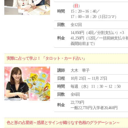
（
日
）
時間
15：20～16：40／
17：00～18：20（1日2コマ）
回数
全12回
14,850円（4回／分割支払い）×3
料金
41,250円（12回／一括前納支払※
義開始前まで）
実際に占って学ぶ！ 「タロット・カード占い」
講師
大木 華子
日程
10月 23日 ～ 11月 27日
時間
毎週 （
水
） 11 ：30 ～ 12 ：50
回数
全6回
22,770円
料金
一般22,770円/入学者20,460円
色と形の占星術～惑星とサインが織りなす色相のグラデーション～