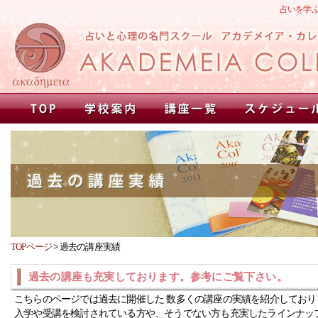
占いを学
TOPページ
>
過去の講座実績
過去の講座も充実しております。参考にご覧下さい。
こちらのページでは過去に開催した 数多くの講座の実績を紹介しており
入学や受講を検討されている方や、そうでない方も充実したラインナッ