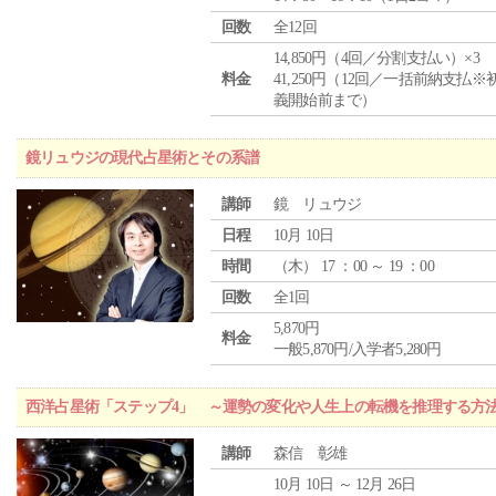
回数
全12回
14,850円（4回／分割支払い）×3
料金
41,250円（12回／一括前納支払※
義開始前まで）
鏡リュウジの現代占星術とその系譜
講師
鏡 リュウジ
日程
10月 10日
時間
（
木
） 17 ：00 ～ 19 ：00
回数
全1回
5,870円
料金
一般5,870円/入学者5,280円
西洋占星術「ステップ4」 ～運勢の変化や人生上の転機を推理する方
講師
森信 彰雄
10月 10日 ～ 12月 26日