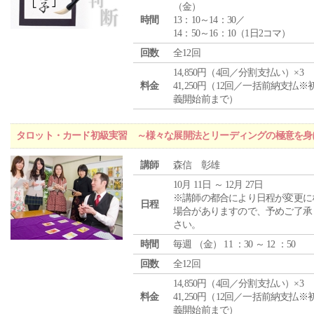
（
金
）
時間
13：10～14：30／
14：50～16：10（1日2コマ）
回数
全12回
14,850円（4回／分割支払い）×3
料金
41,250円（12回／一括前納支払※
義開始前まで）
タロット・カード初級実習 ～様々な展開法とリーディングの極意を身
講師
森信 彰雄
10月 11日 ～ 12月 27日
※講師の都合により日程が変更に
日程
場合がありますので、予めご了承
さい。
時間
毎週 （
金
） 11 ：30 ～ 12 ：50
回数
全12回
14,850円（4回／分割支払い）×3
料金
41,250円（12回／一括前納支払※
義開始前まで）