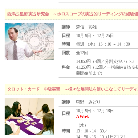
西洋占星術 実占研究会 ～ホロスコープの実占的リーディングの経験
講師
森信 彰雄
日程
10月 9日 ～ 12月 25日
時間
毎週 （
水
） 13 ：10 ～ 14 ：30
回数
全12回
14,850円（4回／分割支払い）×3
料金
41,250円（12回／一括前納支払※
義開始前まで）
タロット・カード 中級実習 ～様々な展開法を使いこなしてリーディ
講師
狩野 みどり
10月 9日 ～ 12月 18日
日程
A Week
（
水
）
時間
13：10～14：30／
14：50～16：10（1日2コマ）