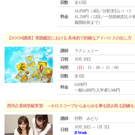
回数
全12回
14,850円（4回／分割支払い）×3
料金
41,250円（12回／一括前納支払※
義開始前まで）
【ZOOM講座】実践鑑定における 具体的で的確なアドバイスの出し方
講師
ラクシュミー
日程
10月 20日
時間
（
日
） 13 ：00 ～ 15 ：00
回数
全1回
6,600円
料金
一般6,600円/入学者5,940円
西洋占星術初級実習 ～ホロスコープからあらゆる事を読み取る訓練を
講師
狩野 みどり
10月 20日 ～ 1月 5日
日程
B Week