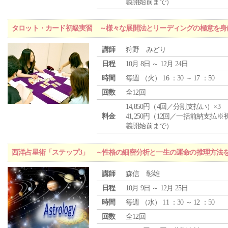
義開始前まで）
タロット・カード初級実習 ～様々な展開法とリーディングの極意を身
講師
狩野 みどり
日程
10月 8日 ～ 12月 24日
時間
毎週 （
火
） 16 ：30 ～ 17 ：50
回数
全12回
14,850円（4回／分割支払い）×3
料金
41,250円（12回／一括前納支払※
義開始前まで）
西洋占星術「ステップ3」 ～性格の細密分析と一生の運命の推理方法
講師
森信 彰雄
日程
10月 9日 ～ 12月 25日
時間
毎週 （
水
） 11 ：30 ～ 12 ：50
回数
全12回