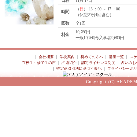
日程
11月 17日
（
日
） 13 ：00 ～ 17 ：00
時間
（休憩20分1回含む）
回数
全1回
10,760円
料金
一般10,760円/入学者9,680円
｜
会社概要
｜
学校案内
｜
初めての方へ
｜
講座一覧
｜
ス
｜
在校生・修了生の声
｜
占術紹介
｜
認定ライセンス制度
｜
占いのお
｜
特定商取引法に基づく表記
｜
プライバシーポ
Copyright (C) AKADEM