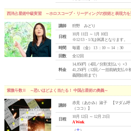
西洋占星術中級実習 ～ホロスコープ・リーディングの技術と表現力を
講師
狩野 みどり
10月 11日 ～ 1月 10日
日程
※12/13・1/3は休講となります。
時間
毎週 （
金
） 13 ：10 ～ 14 ：30
回数
全12回
14,850円（4回／分割支払い）×3
料金
41,250円（12回／一括前納支払※
義開始前まで）
紫微斗数Ⅱ ～恐いほどよく当たる！ 中国占星術の奥義～
赤見（あかみ）淑子 【マダム呼
講師
（ココ）】
10月 12日 ～ 12月 21日
日程
A Week
（
土
）