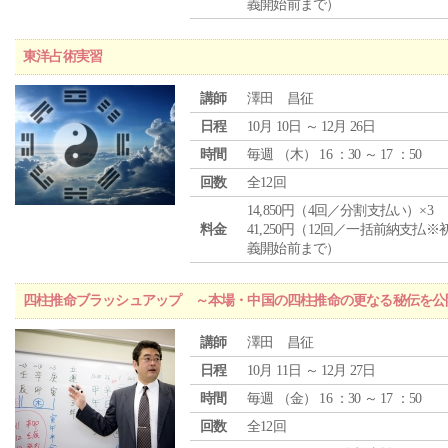
義開始前まで）
東洋占術実習
講師
澤田 昌征
日程
10月 10日 ～ 12月 26日
時間
毎週 （
木
） 16 ：30 ～ 17 ：50
回数
全12回
14,850円（4回／分割支払い）×3
料金
41,250円（12回／一括前納支払※
義開始前まで）
四柱推命ブラッシュアップ ～本場・中国の四柱推命の更なる秘伝を公
講師
澤田 昌征
日程
10月 11日 ～ 12月 27日
時間
毎週 （
金
） 16 ：30 ～ 17 ：50
回数
全12回