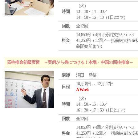
（
火
）
時間
13：10～14：30／
14：50～16：10（1日2コマ）
回数
全12回
14,850円（4回／分割支払い）×3
料金
41,250円（12回／一括前納支払※
義開始前まで）
四柱推命初級実習 ～実例から身につける！本場・中国の四柱推命～
講師
澤田 昌征
10月 8日 ～ 12月 17日
日程
A Week
（
火
）
時間
14：50～16：10／
16：30～17：50（1日2コマ）
回数
全12回
14,850円（4回／分割支払い）×3
料金
41,250円（12回／一括前納支払※