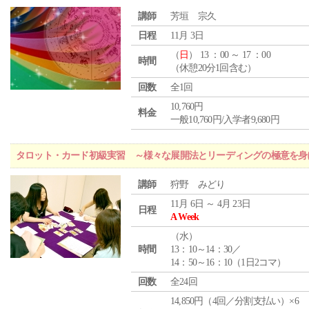
講師
芳垣 宗久
日程
11月 3日
（
日
） 13 ：00 ～ 17 ：00
時間
（休憩20分1回含む）
回数
全1回
10,760円
料金
一般10,760円/入学者9,680円
タロット・カード初級実習 ～様々な展開法とリーディングの極意を身
講師
狩野 みどり
11月 6日 ～ 4月 23日
日程
A Week
（
水
）
時間
13：10～14：30／
14：50～16：10（1日2コマ）
回数
全24回
14,850円（4回／分割支払い）×6