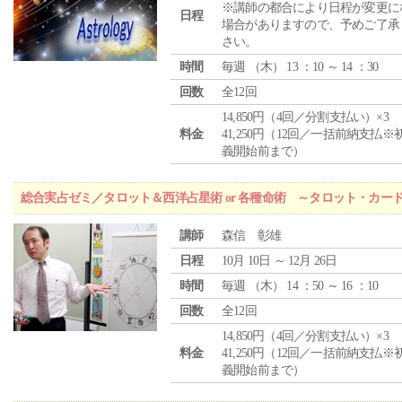
※講師の都合により日程が変更に
日程
場合がありますので、予めご了承
さい。
時間
毎週 （
木
） 13 ：10 ～ 14 ：30
回数
全12回
14,850円（4回／分割支払い）×3
料金
41,250円（12回／一括前納支払※
義開始前まで）
総合実占ゼミ／タロット＆西洋占星術 or 各種命術 ～タロット・カ
講師
森信 彰雄
日程
10月 10日 ～ 12月 26日
時間
毎週 （
木
） 14 ：50 ～ 16 ：10
回数
全12回
14,850円（4回／分割支払い）×3
料金
41,250円（12回／一括前納支払※
義開始前まで）