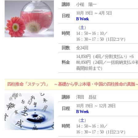
講師
小槌 陽一
10月 19日 ～ 4月 5日
日程
B Week
（
土
）
時間
14：50～16：10／
16：30～17：50（1日2コマ）
回数
全24回
14,850円（4回／分割支払い）×6
料金
80,850円（24回／一括前納支払※
義開始前まで）
四柱推命「ステップ1」 ～基礎から学ぶ本場・中国の四柱推命の真髄
講師
澤田 昌征
10月 19日 ～ 12月 28日
日程
B Week
（
土
）
時間
14：50～16：10／
16：30～17：50（1日2コマ）