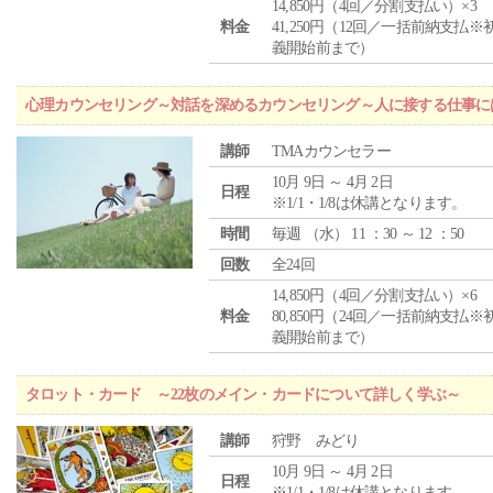
14,850円（4回／分割支払い）×3
料金
41,250円（12回／一括前納支払※
義開始前まで）
心理カウンセリング～対話を深めるカウンセリング～人に接する仕事には
講師
TMAカウンセラー
10月 9日 ～ 4月 2日
日程
※1/1・1/8は休講となります。
時間
毎週 （
水
） 11 ：30 ～ 12 ：50
回数
全24回
14,850円（4回／分割支払い）×6
料金
80,850円（24回／一括前納支払※
義開始前まで）
タロット・カード ～22枚のメイン・カードについて詳しく学ぶ～
講師
狩野 みどり
10月 9日 ～ 4月 2日
日程
※1/1・1/8は休講となります。