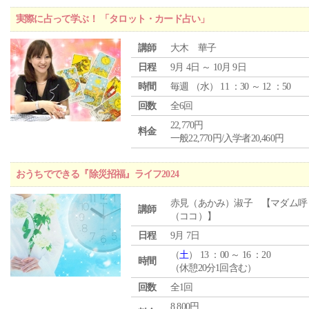
実際に占って学ぶ！ 「タロット・カード占い」
講師
大木 華子
日程
9月 4日 ～ 10月 9日
時間
毎週 （
水
） 11 ：30 ～ 12 ：50
回数
全6回
22,770円
料金
一般22,770円/入学者20,460円
おうちでできる『除災招福』ライフ2024
赤見（あかみ）淑子 【マダム呼
講師
（ココ）】
日程
9月 7日
（
土
） 13 ：00 ～ 16 ：20
時間
（休憩20分1回含む）
回数
全1回
8,800円