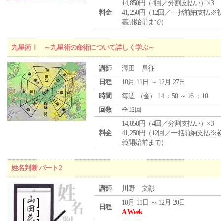
14,850円（4回／分割支払い）×3
料金
41,250円（12回／一括前納支払※
義開始前まで）
九星術Ⅰ ～九星術の命術について詳しく学ぶ～
講師
澤田 昌征
日程
10月 11日 ～ 12月 27日
時間
毎週 （
金
） 14 ：50 ～ 16 ：10
回数
全12回
14,850円（4回／分割支払い）×3
料金
41,250円（12回／一括前納支払※
義開始前まで）
姓名判断 パート2
講師
川野 文彰
10月 11日 ～ 12月 20日
日程
A Week