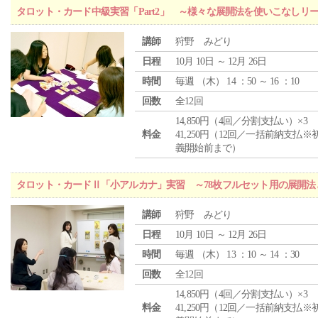
タロット・カード中級実習「Part2」 ～様々な展開法を使いこなしリ
講師
狩野 みどり
日程
10月 10日 ～ 12月 26日
時間
毎週 （
木
） 14 ：50 ～ 16 ：10
回数
全12回
14,850円（4回／分割支払い）×3
料金
41,250円（12回／一括前納支払※
義開始前まで）
タロット・カードⅡ「小アルカナ」実習 ～78枚フルセット用の展開
講師
狩野 みどり
日程
10月 10日 ～ 12月 26日
時間
毎週 （
木
） 13 ：10 ～ 14 ：30
回数
全12回
14,850円（4回／分割支払い）×3
料金
41,250円（12回／一括前納支払※