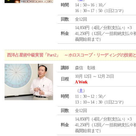
時間
14：50～16：10／
16：30～17：50（1日2コマ）
回数
全12回
14,850円（4回／分割支払い）×3
料金
41,250円（12回／一括前納支払※
義開始前まで）
西洋占星術中級実習「Part2」 ～ホロスコープ・リーディングの技術
講師
森信 彰雄
10月 12日 ～ 12月 21日
日程
A Week
（
土
）
時間
11：30～12：50／
13：10～14：30（1日2コマ）
回数
全12回
14,850円（4回／分割支払い）×3
料金
41,250円（12回／一括前納支払※
義開始前まで）