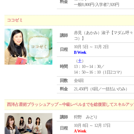
料金
一般8,800円/入学者7,920円
ココゼミ
赤見（あかみ）淑子【マダム呼々
講師
コ）】
10月 5日 ～ 11月 2日
日程
B Week
（
土
）
時間
13：10～14：30／
14：50～16：10（1日2コマ）
回数
全6回
料金
21,450円（6回／一括払いのみ）
西洋占星術ブラッシュアップ～中級レベルまでを総復習してスキルアッ
講師
狩野 みどり
10月 8日 ～ 12月 17日
日程
A Week