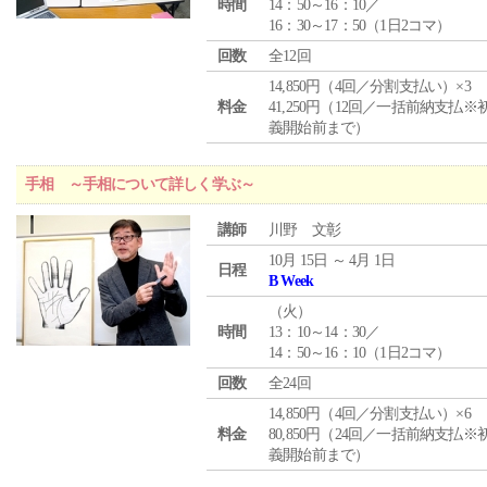
時間
14：50～16：10／
16：30～17：50（1日2コマ）
回数
全12回
14,850円（4回／分割支払い）×3
料金
41,250円（12回／一括前納支払※
義開始前まで）
手相 ～手相について詳しく学ぶ～
講師
川野 文彰
10月 15日 ～ 4月 1日
日程
B Week
（
火
）
時間
13：10～14：30／
14：50～16：10（1日2コマ）
回数
全24回
14,850円（4回／分割支払い）×6
料金
80,850円（24回／一括前納支払※
義開始前まで）