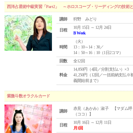
西洋占星術中級実習「Part2」 ～ホロスコープ・リーディングの技術
講師
狩野 みどり
10月 15日 ～ 12月 24日
日程
B Week
（
火
）
時間
13：10～14：30／
14：50～16：10（1日2コマ）
回数
全12回
14,850円（4回／分割支払い）×3
料金
41,250円（12回／一括前納支払※
義開始前まで）
紫微斗数オラクルカード
赤見（あかみ）淑子 【マダム呼
講師
（ココ）】
10月 16日 ～ 12月 11日
日程
月1回