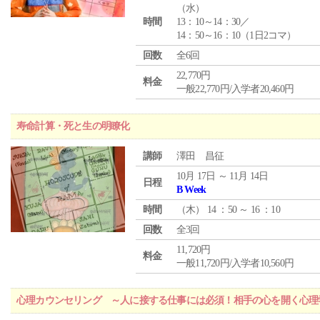
（
水
）
時間
13：10～14：30／
14：50～16：10（1日2コマ）
回数
全6回
22,770円
料金
一般22,770円/入学者20,460円
寿命計算・死と生の明瞭化
講師
澤田 昌征
10月 17日 ～ 11月 14日
日程
B Week
時間
（
木
） 14 ：50 ～ 16 ：10
回数
全3回
11,720円
料金
一般11,720円/入学者10,560円
心理カウンセリング ～人に接する仕事には必須！相手の心を開く心理