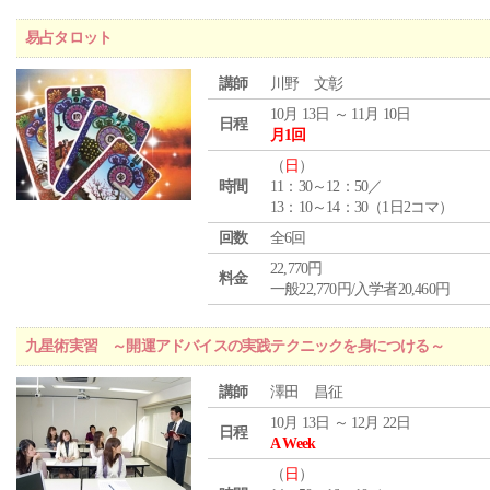
易占タロット
講師
川野 文彰
10月 13日 ～ 11月 10日
日程
月1回
（
日
）
時間
11：30～12：50／
13：10～14：30（1日2コマ）
回数
全6回
22,770円
料金
一般22,770円/入学者20,460円
九星術実習 ～開運アドバイスの実践テクニックを身につける～
講師
澤田 昌征
10月 13日 ～ 12月 22日
日程
A Week
（
日
）