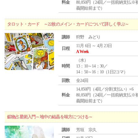
料金
80,850円（24回／一括前納支払※
義開始前まで）
タロット・カード ～22枚のメイン・カードについて詳しく学ぶ～
講師
狩野 みどり
11月 6日 ～ 4月 23日
日程
A Week
（
水
）
時間
13：10～14：30／
14：50～16：10（1日2コマ）
回数
全24回
14,850円（4回／分割支払い）×6
料金
80,850円（24回／一括前納支払※
義開始前まで）
鉱物占星術入門～地中の結晶を味方につける～
講師
芳垣 宗久