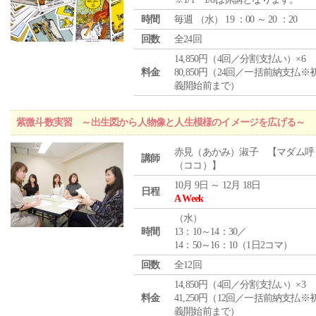
時間
毎週 （
水
） 19 ：00 ～ 20 ：20
回数
全24回
14,850円（4回／分割支払い）×6
料金
80,850円（24回／一括前納支払※
義開始前まで）
紫微斗数実習 ～出生図から人物像と人生模様のイメージを広げる～
赤見（あかみ）淑子 【マダム呼
講師
（ココ）】
10月 9日 ～ 12月 18日
日程
A Week
（
水
）
時間
13：10～14：30／
14：50～16：10（1日2コマ）
回数
全12回
14,850円（4回／分割支払い）×3
料金
41,250円（12回／一括前納支払※
義開始前まで）