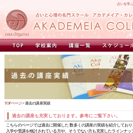
占いを学
TOPページ
>
過去の講座実績
過去の講座も充実しております。参考にご覧下さい。
こちらのページでは過去に開催した 数多くの講座の実績を紹介しており
入学や受講を検討されている方や、そうでない方も充実したラインナッ