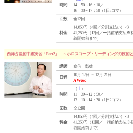
時間
14：50～16：10／
16：30～17：50（1日2コマ）
回数
全12回
14,850円（4回／分割支払い）×3
料金
41,250円（12回／一括前納支払※
義開始前まで）
西洋占星術中級実習「Part2」 ～ホロスコープ・リーディングの技術
講師
森信 彰雄
10月 12日 ～ 12月 21日
日程
A Week
（
土
）
時間
11：30～12：50／
13：10～14：30（1日2コマ）
回数
全12回
14,850円（4回／分割支払い）×3
料金
41,250円（12回／一括前納支払※
義開始前まで）