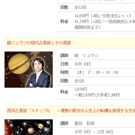
回数
全12回
14,850円（4回／分割支払い）×3
料金
41,250円（12回／一括前納支払※
義開始前まで）
鏡リュウジの現代占星術とその系譜
講師
鏡 リュウジ
日程
10月 10日
時間
（
木
） 17 ：00 ～ 19 ：00
回数
全1回
5,870円
料金
一般5,870円/入学者5,280円
西洋占星術「ステップ4」 ～運勢の変化や人生上の転機を推理する方
講師
森信 彰雄
10月 10日 ～ 12月 26日