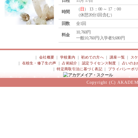
日程
11月 17日
（
日
） 13 ：00 ～ 17 ：00
時間
（休憩20分1回含む）
回数
全1回
10,760円
料金
一般10,760円/入学者9,680円
｜
会社概要
｜
学校案内
｜
初めての方へ
｜
講座一覧
｜
ス
｜
在校生・修了生の声
｜
占術紹介
｜
認定ライセンス制度
｜
占いのお
｜
特定商取引法に基づく表記
｜
プライバシーポ
Copyright (C) AKADEM