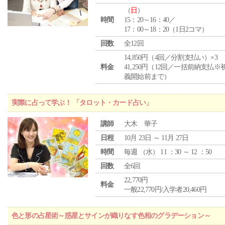
（
日
）
時間
15：20～16：40／
17：00～18：20（1日2コマ）
回数
全12回
14,850円（4回／分割支払い）×3
料金
41,250円（12回／一括前納支払※
義開始前まで）
実際に占って学ぶ！ 「タロット・カード占い」
講師
大木 華子
日程
10月 23日 ～ 11月 27日
時間
毎週 （
水
） 11 ：30 ～ 12 ：50
回数
全6回
22,770円
料金
一般22,770円/入学者20,460円
色と形の占星術～惑星とサインが織りなす色相のグラデーション～