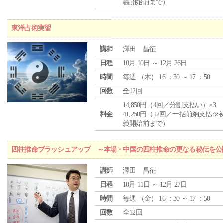
義開始前まで）
東洋占術実習
講師
澤田 昌征
日程
10月 10日 ～ 12月 26日
時間
毎週 （
木
） 16 ：30 ～ 17 ：50
回数
全12回
14,850円（4回／分割支払い）×3
料金
41,250円（12回／一括前納支払※
義開始前まで）
四柱推命ブラッシュアップ ～本場・中国の四柱推命の更なる秘伝を公
講師
澤田 昌征
日程
10月 11日 ～ 12月 27日
時間
毎週 （
金
） 16 ：30 ～ 17 ：50
回数
全12回