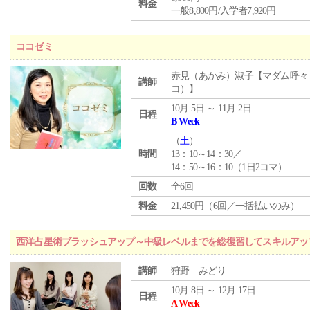
料金
一般8,800円/入学者7,920円
ココゼミ
赤見（あかみ）淑子【マダム呼々
講師
コ）】
10月 5日 ～ 11月 2日
日程
B Week
（
土
）
時間
13：10～14：30／
14：50～16：10（1日2コマ）
回数
全6回
料金
21,450円（6回／一括払いのみ）
西洋占星術ブラッシュアップ～中級レベルまでを総復習してスキルアッ
講師
狩野 みどり
10月 8日 ～ 12月 17日
日程
A Week