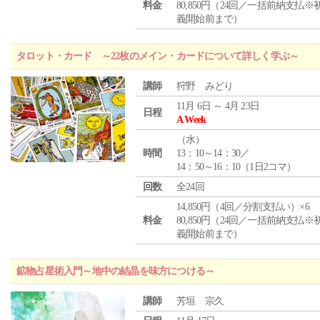
料金
80,850円（24回／一括前納支払※
義開始前まで）
タロット・カード ～22枚のメイン・カードについて詳しく学ぶ～
講師
狩野 みどり
11月 6日 ～ 4月 23日
日程
A Week
（
水
）
時間
13：10～14：30／
14：50～16：10（1日2コマ）
回数
全24回
14,850円（4回／分割支払い）×6
料金
80,850円（24回／一括前納支払※
義開始前まで）
鉱物占星術入門～地中の結晶を味方につける～
講師
芳垣 宗久