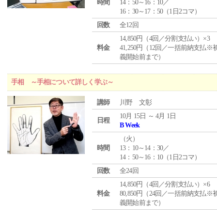
時間
14：50～16：10／
16：30～17：50（1日2コマ）
回数
全12回
14,850円（4回／分割支払い）×3
料金
41,250円（12回／一括前納支払※
義開始前まで）
手相 ～手相について詳しく学ぶ～
講師
川野 文彰
10月 15日 ～ 4月 1日
日程
B Week
（
火
）
時間
13：10～14：30／
14：50～16：10（1日2コマ）
回数
全24回
14,850円（4回／分割支払い）×6
料金
80,850円（24回／一括前納支払※
義開始前まで）