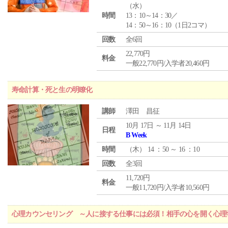
（
水
）
時間
13：10～14：30／
14：50～16：10（1日2コマ）
回数
全6回
22,770円
料金
一般22,770円/入学者20,460円
寿命計算・死と生の明瞭化
講師
澤田 昌征
10月 17日 ～ 11月 14日
日程
B Week
時間
（
木
） 14 ：50 ～ 16 ：10
回数
全3回
11,720円
料金
一般11,720円/入学者10,560円
心理カウンセリング ～人に接する仕事には必須！相手の心を開く心理