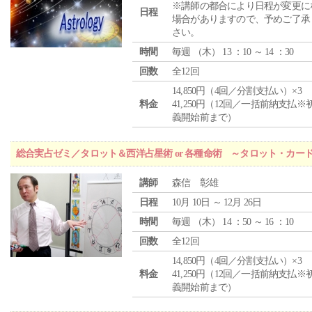
※講師の都合により日程が変更に
日程
場合がありますので、予めご了承
さい。
時間
毎週 （
木
） 13 ：10 ～ 14 ：30
回数
全12回
14,850円（4回／分割支払い）×3
料金
41,250円（12回／一括前納支払※
義開始前まで）
総合実占ゼミ／タロット＆西洋占星術 or 各種命術 ～タロット・カ
講師
森信 彰雄
日程
10月 10日 ～ 12月 26日
時間
毎週 （
木
） 14 ：50 ～ 16 ：10
回数
全12回
14,850円（4回／分割支払い）×3
料金
41,250円（12回／一括前納支払※
義開始前まで）