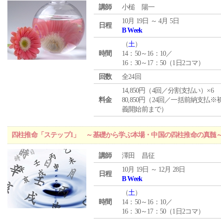
講師
小槌 陽一
10月 19日 ～ 4月 5日
日程
B Week
（
土
）
時間
14：50～16：10／
16：30～17：50（1日2コマ）
回数
全24回
14,850円（4回／分割支払い）×6
料金
80,850円（24回／一括前納支払※
義開始前まで）
四柱推命「ステップ1」 ～基礎から学ぶ本場・中国の四柱推命の真髄
講師
澤田 昌征
10月 19日 ～ 12月 28日
日程
B Week
（
土
）
時間
14：50～16：10／
16：30～17：50（1日2コマ）