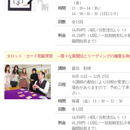
（
金
）
時間
13：10～14：30／
14：50～16：10（1日2コマ）
回数
全12回
14,850円（4回／分割支払い）×3
料金
41,250円（12回／一括前納支払※
義開始前まで）
タロット・カード初級実習 ～様々な展開法とリーディングの極意を身
講師
森信 彰雄
10月 11日 ～ 12月 27日
※講師の都合により日程が変更に
日程
場合がありますので、予めご了承
さい。
時間
毎週 （
金
） 11 ：30 ～ 12 ：50
回数
全12回
14,850円（4回／分割支払い）×3
料金
41,250円（12回／一括前納支払※
義開始前まで）