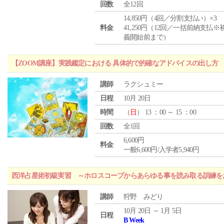
回数
全12回
14,850円（4回／分割支払い）×3
料金
41,250円（12回／一括前納支払※
義開始前まで）
【ZOOM講座】実践鑑定における 具体的で的確なアドバイスの出し方
講師
ラクシュミー
日程
10月 20日
時間
（
日
） 13 ：00 ～ 15 ：00
回数
全1回
6,600円
料金
一般6,600円/入学者5,940円
西洋占星術初級実習 ～ホロスコープからあらゆる事を読み取る訓練を
講師
狩野 みどり
10月 20日 ～ 1月 5日
日程
B Week