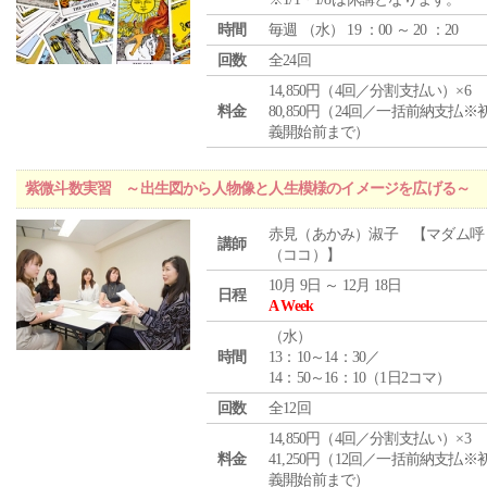
時間
毎週 （
水
） 19 ：00 ～ 20 ：20
回数
全24回
14,850円（4回／分割支払い）×6
料金
80,850円（24回／一括前納支払※
義開始前まで）
紫微斗数実習 ～出生図から人物像と人生模様のイメージを広げる～
赤見（あかみ）淑子 【マダム呼
講師
（ココ）】
10月 9日 ～ 12月 18日
日程
A Week
（
水
）
時間
13：10～14：30／
14：50～16：10（1日2コマ）
回数
全12回
14,850円（4回／分割支払い）×3
料金
41,250円（12回／一括前納支払※
義開始前まで）