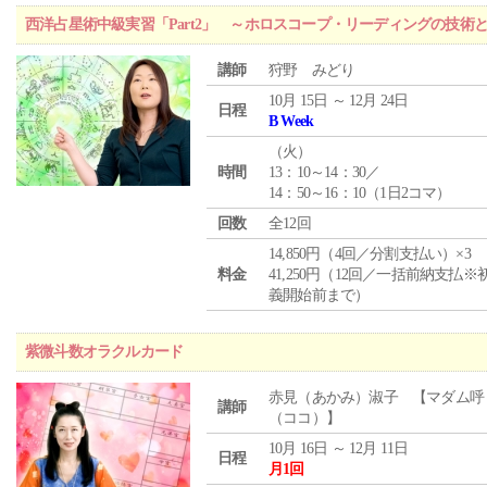
西洋占星術中級実習「Part2」 ～ホロスコープ・リーディングの技術
講師
狩野 みどり
10月 15日 ～ 12月 24日
日程
B Week
（
火
）
時間
13：10～14：30／
14：50～16：10（1日2コマ）
回数
全12回
14,850円（4回／分割支払い）×3
料金
41,250円（12回／一括前納支払※
義開始前まで）
紫微斗数オラクルカード
赤見（あかみ）淑子 【マダム呼
講師
（ココ）】
10月 16日 ～ 12月 11日
日程
月1回