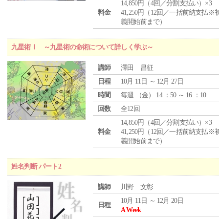
14,850円（4回／分割支払い）×3
料金
41,250円（12回／一括前納支払※
義開始前まで）
九星術Ⅰ ～九星術の命術について詳しく学ぶ～
講師
澤田 昌征
日程
10月 11日 ～ 12月 27日
時間
毎週 （
金
） 14 ：50 ～ 16 ：10
回数
全12回
14,850円（4回／分割支払い）×3
料金
41,250円（12回／一括前納支払※
義開始前まで）
姓名判断 パート2
講師
川野 文彰
10月 11日 ～ 12月 20日
日程
A Week