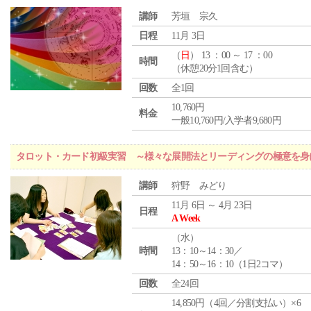
講師
芳垣 宗久
日程
11月 3日
（
日
） 13 ：00 ～ 17 ：00
時間
（休憩20分1回含む）
回数
全1回
10,760円
料金
一般10,760円/入学者9,680円
タロット・カード初級実習 ～様々な展開法とリーディングの極意を身
講師
狩野 みどり
11月 6日 ～ 4月 23日
日程
A Week
（
水
）
時間
13：10～14：30／
14：50～16：10（1日2コマ）
回数
全24回
14,850円（4回／分割支払い）×6