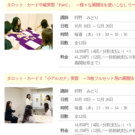
タロット・カード中級実習「Part2」 ～様々な展開法を使いこなしリ
講師
狩野 みどり
日程
10月 10日 ～ 12月 26日
時間
毎週 （
木
） 14 ：50 ～ 16 ：10
回数
全12回
14,850円（4回／分割支払い）×3
料金
41,250円（12回／一括前納支払※
義開始前まで）
タロット・カードⅡ「小アルカナ」実習 ～78枚フルセット用の展開
講師
狩野 みどり
日程
10月 10日 ～ 12月 26日
時間
毎週 （
木
） 13 ：10 ～ 14 ：30
回数
全12回
14,850円（4回／分割支払い）×3
料金
41,250円（12回／一括前納支払※