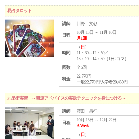
易占タロット
講師
川野 文彰
10月 13日 ～ 11月 10日
日程
月1回
（
日
）
時間
11：30～12：50／
13：10～14：30（1日2コマ）
回数
全6回
22,770円
料金
一般22,770円/入学者20,460円
九星術実習 ～開運アドバイスの実践テクニックを身につける～
講師
澤田 昌征
10月 13日 ～ 12月 22日
日程
A Week
（
日
）