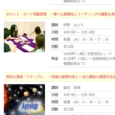
義開始前まで）
タロット・カード初級実習 ～様々な展開法とリーディングの極意を身
講師
狩野 みどり
日程
10月 8日 ～ 12月 24日
時間
毎週 （
火
） 16 ：30 ～ 17 ：50
回数
全12回
14,850円（4回／分割支払い）×3
料金
41,250円（12回／一括前納支払※
義開始前まで）
西洋占星術「ステップ3」 ～性格の細密分析と一生の運命の推理方法
講師
森信 彰雄
日程
10月 9日 ～ 12月 25日
時間
毎週 （
水
） 11 ：30 ～ 12 ：50
回数
全12回