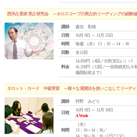
西洋占星術 実占研究会 ～ホロスコープの実占的リーディングの経験
講師
森信 彰雄
日程
10月 9日 ～ 12月 25日
時間
毎週 （
水
） 13 ：10 ～ 14 ：30
回数
全12回
14,850円（4回／分割支払い）×3
料金
41,250円（12回／一括前納支払※
義開始前まで）
タロット・カード 中級実習 ～様々な展開法を使いこなしてリーディ
講師
狩野 みどり
10月 9日 ～ 12月 18日
日程
A Week
（
水
）
時間
13：10～14：30／
14：50～16：10（1日2コマ）