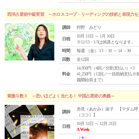
西洋占星術中級実習 ～ホロスコープ・リーディングの技術と表現力を
講師
狩野 みどり
10月 11日 ～ 1月 10日
日程
※12/13・1/3は休講となります。
時間
毎週 （
金
） 13 ：10 ～ 14 ：30
回数
全12回
14,850円（4回／分割支払い）×3
料金
41,250円（12回／一括前納支払※
義開始前まで）
紫微斗数Ⅱ ～恐いほどよく当たる！ 中国占星術の奥義～
赤見（あかみ）淑子 【マダム呼
講師
（ココ）】
10月 12日 ～ 12月 21日
日程
A Week
（
土
）