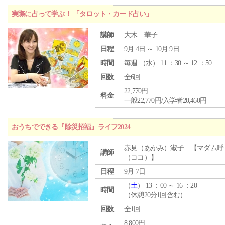
実際に占って学ぶ！ 「タロット・カード占い」
講師
大木 華子
日程
9月 4日 ～ 10月 9日
時間
毎週 （
水
） 11 ：30 ～ 12 ：50
回数
全6回
22,770円
料金
一般22,770円/入学者20,460円
おうちでできる『除災招福』ライフ2024
赤見（あかみ）淑子 【マダム呼
講師
（ココ）】
日程
9月 7日
（
土
） 13 ：00 ～ 16 ：20
時間
（休憩20分1回含む）
回数
全1回
8,800円