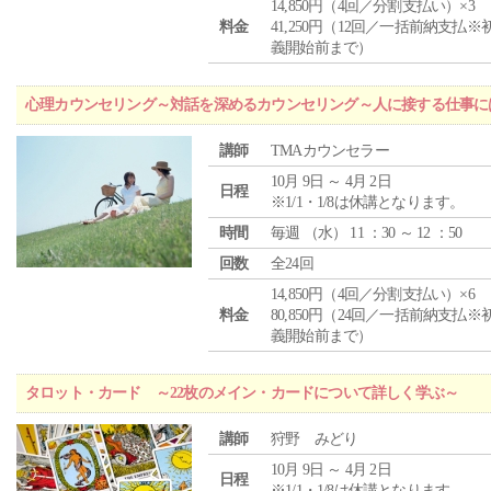
14,850円（4回／分割支払い）×3
料金
41,250円（12回／一括前納支払※
義開始前まで）
心理カウンセリング～対話を深めるカウンセリング～人に接する仕事には
講師
TMAカウンセラー
10月 9日 ～ 4月 2日
日程
※1/1・1/8は休講となります。
時間
毎週 （
水
） 11 ：30 ～ 12 ：50
回数
全24回
14,850円（4回／分割支払い）×6
料金
80,850円（24回／一括前納支払※
義開始前まで）
タロット・カード ～22枚のメイン・カードについて詳しく学ぶ～
講師
狩野 みどり
10月 9日 ～ 4月 2日
日程
※1/1・1/8は休講となります。