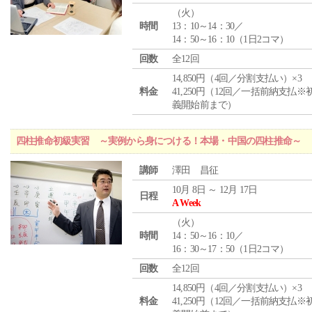
（
火
）
時間
13：10～14：30／
14：50～16：10（1日2コマ）
回数
全12回
14,850円（4回／分割支払い）×3
料金
41,250円（12回／一括前納支払※
義開始前まで）
四柱推命初級実習 ～実例から身につける！本場・中国の四柱推命～
講師
澤田 昌征
10月 8日 ～ 12月 17日
日程
A Week
（
火
）
時間
14：50～16：10／
16：30～17：50（1日2コマ）
回数
全12回
14,850円（4回／分割支払い）×3
料金
41,250円（12回／一括前納支払※