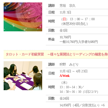
講師
芳垣 宗久
日程
11月 3日
（
日
） 13 ：00 ～ 17 ：00
時間
（休憩20分1回含む）
回数
全1回
10,760円
料金
一般10,760円/入学者9,680円
タロット・カード初級実習 ～様々な展開法とリーディングの極意を身
講師
狩野 みどり
11月 6日 ～ 4月 23日
日程
A Week
（
水
）
時間
13：10～14：30／
14：50～16：10（1日2コマ）
回数
全24回
14,850円（4回／分割支払い）×6