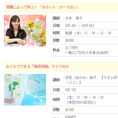
実際に占って学ぶ！ 「タロット・カード占い」
講師
大木 華子
日程
9月 4日 ～ 10月 9日
時間
毎週 （
水
） 11 ：30 ～ 12 ：50
回数
全6回
22,770円
料金
一般22,770円/入学者20,460円
おうちでできる『除災招福』ライフ2024
赤見（あかみ）淑子 【マダム呼
講師
（ココ）】
日程
9月 7日
（
土
） 13 ：00 ～ 16 ：20
時間
（休憩20分1回含む）
回数
全1回
8,800円