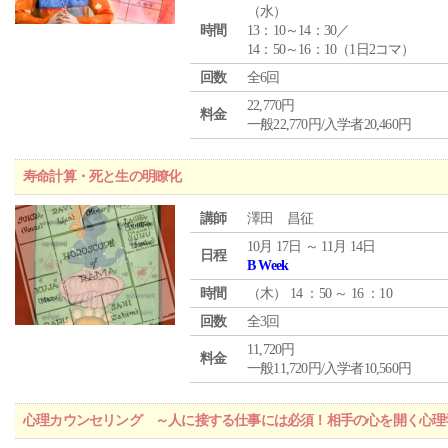
（
水
）
時間
13：10～14：30／
14：50～16：10（1日2コマ）
回数
全6回
22,770円
料金
一般22,770円/入学者20,460円
寿命計算・死と生の明瞭化
講師
澤田 昌征
10月 17日 ～ 11月 14日
日程
B Week
時間
（
木
） 14 ：50 ～ 16 ：10
回数
全3回
11,720円
料金
一般11,720円/入学者10,560円
心理カウンセリング ～人に接する仕事には必須！相手の心を開く心理