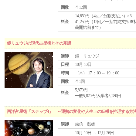
回数
全12回
14,850円（4回／分割支払い）×3
料金
41,250円（12回／一括前納支払※
義開始前まで）
鏡リュウジの現代占星術とその系譜
講師
鏡 リュウジ
日程
10月 10日
時間
（
木
） 17 ：00 ～ 19 ：00
回数
全1回
5,870円
料金
一般5,870円/入学者5,280円
西洋占星術「ステップ4」 ～運勢の変化や人生上の転機を推理する方
講師
森信 彰雄
10月 10日 ～ 12月 26日