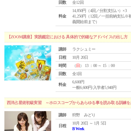
回数
全12回
14,850円（4回／分割支払い）×3
料金
41,250円（12回／一括前納支払※
義開始前まで）
【ZOOM講座】実践鑑定における 具体的で的確なアドバイスの出し方
講師
ラクシュミー
日程
10月 20日
時間
（
日
） 13 ：00 ～ 15 ：00
回数
全1回
6,600円
料金
一般6,600円/入学者5,940円
西洋占星術初級実習 ～ホロスコープからあらゆる事を読み取る訓練を
講師
狩野 みどり
10月 20日 ～ 1月 5日
日程
B Week