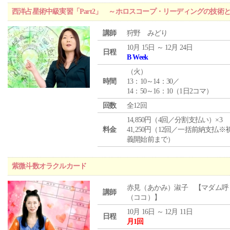
西洋占星術中級実習「Part2」 ～ホロスコープ・リーディングの技術
講師
狩野 みどり
10月 15日 ～ 12月 24日
日程
B Week
（
火
）
時間
13：10～14：30／
14：50～16：10（1日2コマ）
回数
全12回
14,850円（4回／分割支払い）×3
料金
41,250円（12回／一括前納支払※
義開始前まで）
紫微斗数オラクルカード
赤見（あかみ）淑子 【マダム呼
講師
（ココ）】
10月 16日 ～ 12月 11日
日程
月1回