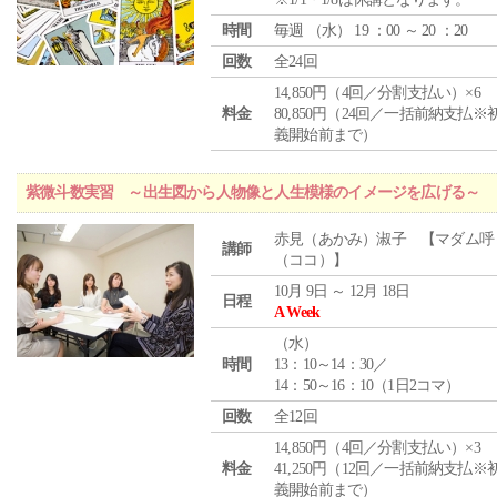
時間
毎週 （
水
） 19 ：00 ～ 20 ：20
回数
全24回
14,850円（4回／分割支払い）×6
料金
80,850円（24回／一括前納支払※
義開始前まで）
紫微斗数実習 ～出生図から人物像と人生模様のイメージを広げる～
赤見（あかみ）淑子 【マダム呼
講師
（ココ）】
10月 9日 ～ 12月 18日
日程
A Week
（
水
）
時間
13：10～14：30／
14：50～16：10（1日2コマ）
回数
全12回
14,850円（4回／分割支払い）×3
料金
41,250円（12回／一括前納支払※
義開始前まで）