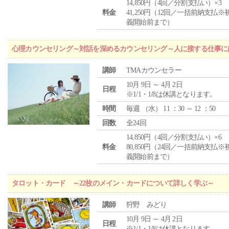
14,850円（4回／分割支払い）×3
料金
41,250円（12回／一括前納支払※
義開始前まで）
心理カウンセリング～対話を深めるカウンセリング～人に接する仕事には
講師
TMAカウンセラー
10月 9日 ～ 4月 2日
日程
※1/1・1/8は休講となります。
時間
毎週 （
水
） 11 ：30 ～ 12 ：50
回数
全24回
14,850円（4回／分割支払い）×6
料金
80,850円（24回／一括前納支払※
義開始前まで）
タロット・カード ～22枚のメイン・カードについて詳しく学ぶ～
講師
狩野 みどり
10月 9日 ～ 4月 2日
日程
※1/1・1/8は休講となります。