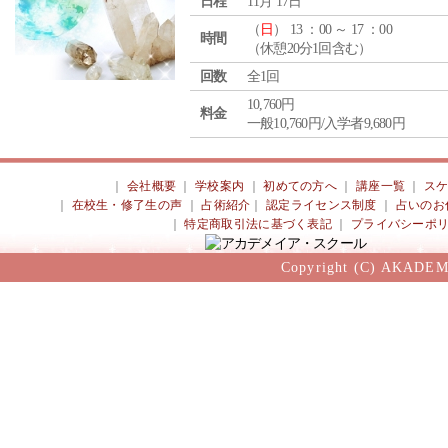
日程
11月 17日
（
日
） 13 ：00 ～ 17 ：00
時間
（休憩20分1回含む）
回数
全1回
10,760円
料金
一般10,760円/入学者9,680円
｜
会社概要
｜
学校案内
｜
初めての方へ
｜
講座一覧
｜
ス
｜
在校生・修了生の声
｜
占術紹介
｜
認定ライセンス制度
｜
占いのお
｜
特定商取引法に基づく表記
｜
プライバシーポ
Copyright (C) AKADEM