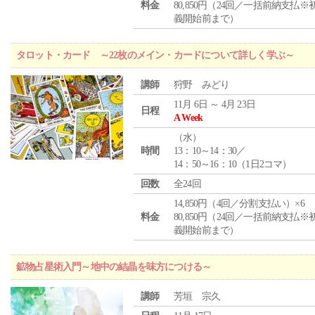
料金
80,850円（24回／一括前納支払※
義開始前まで）
タロット・カード ～22枚のメイン・カードについて詳しく学ぶ～
講師
狩野 みどり
11月 6日 ～ 4月 23日
日程
A Week
（
水
）
時間
13：10～14：30／
14：50～16：10（1日2コマ）
回数
全24回
14,850円（4回／分割支払い）×6
料金
80,850円（24回／一括前納支払※
義開始前まで）
鉱物占星術入門～地中の結晶を味方につける～
講師
芳垣 宗久