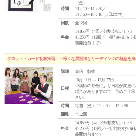
（
金
）
時間
13：10～14：30／
14：50～16：10（1日2コマ）
回数
全12回
14,850円（4回／分割支払い）×3
料金
41,250円（12回／一括前納支払※
義開始前まで）
タロット・カード初級実習 ～様々な展開法とリーディングの極意を身
講師
森信 彰雄
10月 11日 ～ 12月 27日
※講師の都合により日程が変更に
日程
場合がありますので、予めご了承
さい。
時間
毎週 （
金
） 11 ：30 ～ 12 ：50
回数
全12回
14,850円（4回／分割支払い）×3
料金
41,250円（12回／一括前納支払※
義開始前まで）