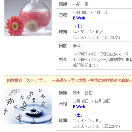
講師
小槌 陽一
10月 19日 ～ 4月 5日
日程
B Week
（
土
）
時間
14：50～16：10／
16：30～17：50（1日2コマ）
回数
全24回
14,850円（4回／分割支払い）×6
料金
80,850円（24回／一括前納支払※
義開始前まで）
四柱推命「ステップ1」 ～基礎から学ぶ本場・中国の四柱推命の真髄
講師
澤田 昌征
10月 19日 ～ 12月 28日
日程
B Week
（
土
）
時間
14：50～16：10／
16：30～17：50（1日2コマ）