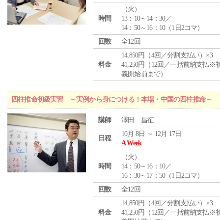
（
火
）
時間
13：10～14：30／
14：50～16：10（1日2コマ）
回数
全12回
14,850円（4回／分割支払い）×3
料金
41,250円（12回／一括前納支払※
義開始前まで）
四柱推命初級実習 ～実例から身につける！本場・中国の四柱推命～
講師
澤田 昌征
10月 8日 ～ 12月 17日
日程
A Week
（
火
）
時間
14：50～16：10／
16：30～17：50（1日2コマ）
回数
全12回
14,850円（4回／分割支払い）×3
料金
41,250円（12回／一括前納支払※