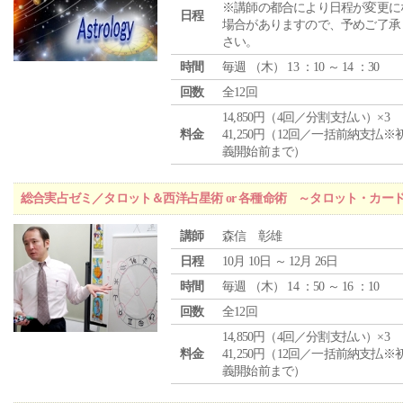
※講師の都合により日程が変更に
日程
場合がありますので、予めご了承
さい。
時間
毎週 （
木
） 13 ：10 ～ 14 ：30
回数
全12回
14,850円（4回／分割支払い）×3
料金
41,250円（12回／一括前納支払※
義開始前まで）
総合実占ゼミ／タロット＆西洋占星術 or 各種命術 ～タロット・カ
講師
森信 彰雄
日程
10月 10日 ～ 12月 26日
時間
毎週 （
木
） 14 ：50 ～ 16 ：10
回数
全12回
14,850円（4回／分割支払い）×3
料金
41,250円（12回／一括前納支払※
義開始前まで）