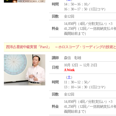
時間
14：50～16：10／
16：30～17：50（1日2コマ）
回数
全12回
14,850円（4回／分割支払い）×3
料金
41,250円（12回／一括前納支払※
義開始前まで）
西洋占星術中級実習「Part2」 ～ホロスコープ・リーディングの技術
講師
森信 彰雄
10月 12日 ～ 12月 21日
日程
A Week
（
土
）
時間
11：30～12：50／
13：10～14：30（1日2コマ）
回数
全12回
14,850円（4回／分割支払い）×3
料金
41,250円（12回／一括前納支払※
義開始前まで）