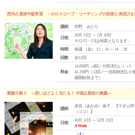
西洋占星術中級実習 ～ホロスコープ・リーディングの技術と表現力を
講師
狩野 みどり
10月 11日 ～ 1月 10日
日程
※12/13・1/3は休講となります。
時間
毎週 （
金
） 13 ：10 ～ 14 ：30
回数
全12回
14,850円（4回／分割支払い）×3
料金
41,250円（12回／一括前納支払※
義開始前まで）
紫微斗数Ⅱ ～恐いほどよく当たる！ 中国占星術の奥義～
赤見（あかみ）淑子 【マダム呼
講師
（ココ）】
10月 12日 ～ 12月 21日
日程
A Week
（
土
）