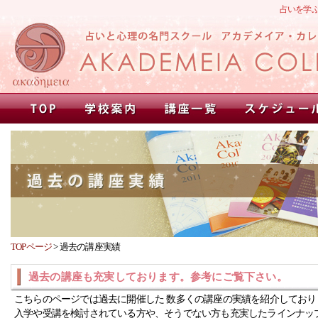
占いを学
TOPページ
>
過去の講座実績
過去の講座も充実しております。参考にご覧下さい。
こちらのページでは過去に開催した 数多くの講座の実績を紹介しており
入学や受講を検討されている方や、そうでない方も充実したラインナッ