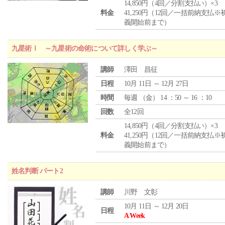
14,850円（4回／分割支払い）×3
料金
41,250円（12回／一括前納支払※
義開始前まで）
九星術Ⅰ ～九星術の命術について詳しく学ぶ～
講師
澤田 昌征
日程
10月 11日 ～ 12月 27日
時間
毎週 （
金
） 14 ：50 ～ 16 ：10
回数
全12回
14,850円（4回／分割支払い）×3
料金
41,250円（12回／一括前納支払※
義開始前まで）
姓名判断 パート2
講師
川野 文彰
10月 11日 ～ 12月 20日
日程
A Week