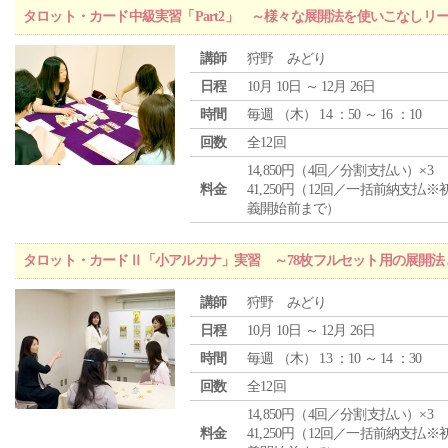
タロット・カード中級実習「Part2」 ～様々な展開法を使いこなしリ
講師
狩野 みどり
日程
10月 10日 ～ 12月 26日
時間
毎週 （
木
） 14 ：50 ～ 16 ：10
回数
全12回
14,850円（4回／分割支払い）×3
料金
41,250円（12回／一括前納支払※
義開始前まで）
タロット・カードⅡ「小アルカナ」実習 ～78枚フルセット用の展開
講師
狩野 みどり
日程
10月 10日 ～ 12月 26日
時間
毎週 （
木
） 13 ：10 ～ 14 ：30
回数
全12回
14,850円（4回／分割支払い）×3
料金
41,250円（12回／一括前納支払※