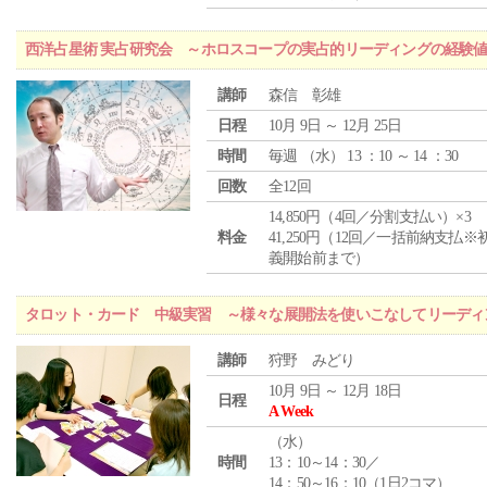
西洋占星術 実占研究会 ～ホロスコープの実占的リーディングの経験
講師
森信 彰雄
日程
10月 9日 ～ 12月 25日
時間
毎週 （
水
） 13 ：10 ～ 14 ：30
回数
全12回
14,850円（4回／分割支払い）×3
料金
41,250円（12回／一括前納支払※
義開始前まで）
タロット・カード 中級実習 ～様々な展開法を使いこなしてリーディ
講師
狩野 みどり
10月 9日 ～ 12月 18日
日程
A Week
（
水
）
時間
13：10～14：30／
14：50～16：10（1日2コマ）