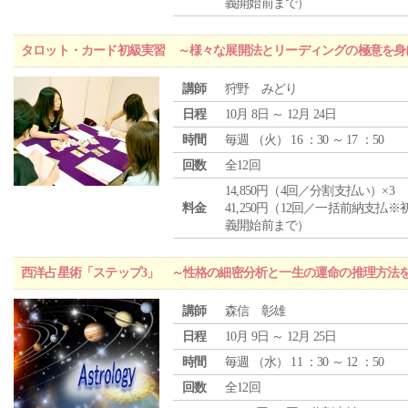
義開始前まで）
タロット・カード初級実習 ～様々な展開法とリーディングの極意を身
講師
狩野 みどり
日程
10月 8日 ～ 12月 24日
時間
毎週 （
火
） 16 ：30 ～ 17 ：50
回数
全12回
14,850円（4回／分割支払い）×3
料金
41,250円（12回／一括前納支払※
義開始前まで）
西洋占星術「ステップ3」 ～性格の細密分析と一生の運命の推理方法
講師
森信 彰雄
日程
10月 9日 ～ 12月 25日
時間
毎週 （
水
） 11 ：30 ～ 12 ：50
回数
全12回