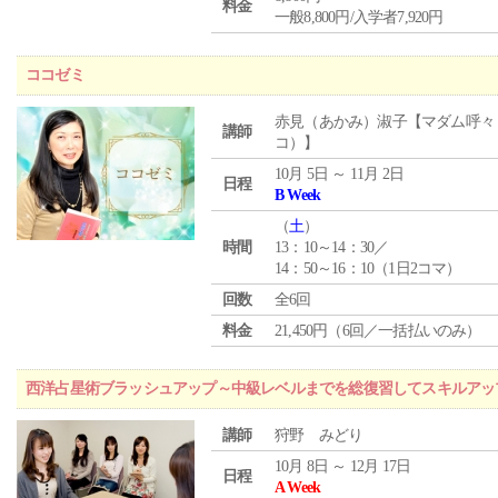
料金
一般8,800円/入学者7,920円
ココゼミ
赤見（あかみ）淑子【マダム呼々
講師
コ）】
10月 5日 ～ 11月 2日
日程
B Week
（
土
）
時間
13：10～14：30／
14：50～16：10（1日2コマ）
回数
全6回
料金
21,450円（6回／一括払いのみ）
西洋占星術ブラッシュアップ～中級レベルまでを総復習してスキルアッ
講師
狩野 みどり
10月 8日 ～ 12月 17日
日程
A Week