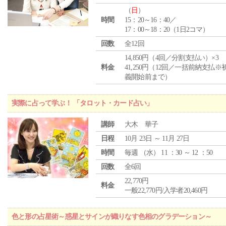
（
日
）
時間
15：20～16：40／
17：00～18：20（1日2コマ）
回数
全12回
14,850円（4回／分割支払い）×3
料金
41,250円（12回／一括前納支払※
義開始前まで）
実際に占って学ぶ！ 「タロット・カード占い」
講師
大木 華子
日程
10月 23日 ～ 11月 27日
時間
毎週 （
水
） 11 ：30 ～ 12 ：50
回数
全6回
22,770円
料金
一般22,770円/入学者20,460円
色と形の占星術～惑星とサインが織りなす色相のグラデーション～