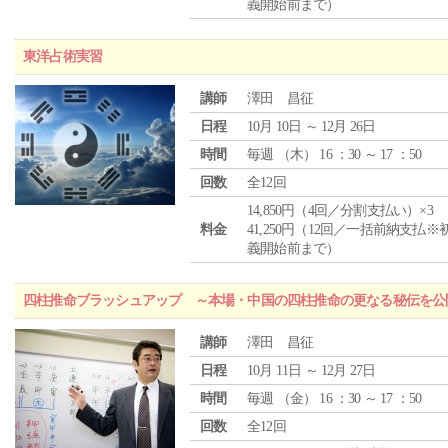
義開始前まで）
東洋占術実習
講師
澤田 昌征
日程
10月 10日 ～ 12月 26日
時間
毎週 （
木
） 16 ：30 ～ 17 ：50
回数
全12回
14,850円（4回／分割支払い）×3
料金
41,250円（12回／一括前納支払※
義開始前まで）
四柱推命ブラッシュアップ ～本場・中国の四柱推命の更なる秘伝を公
講師
澤田 昌征
日程
10月 11日 ～ 12月 27日
時間
毎週 （
金
） 16 ：30 ～ 17 ：50
回数
全12回