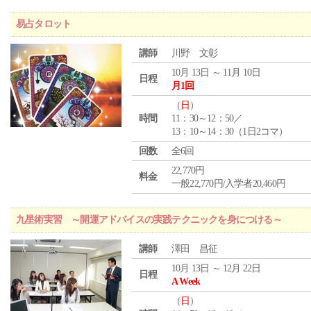
易占タロット
講師
川野 文彰
10月 13日 ～ 11月 10日
日程
月1回
（
日
）
時間
11：30～12：50／
13：10～14：30（1日2コマ）
回数
全6回
22,770円
料金
一般22,770円/入学者20,460円
九星術実習 ～開運アドバイスの実践テクニックを身につける～
講師
澤田 昌征
10月 13日 ～ 12月 22日
日程
A Week
（
日
）