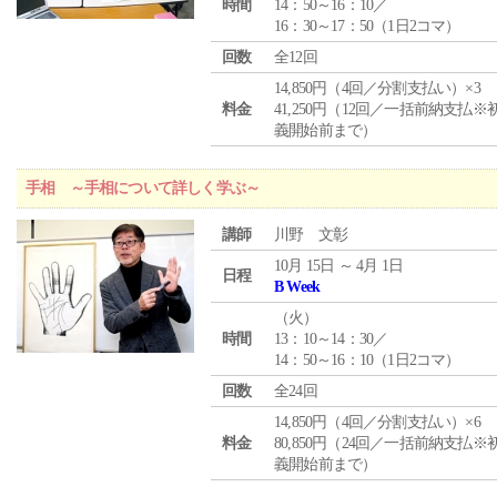
時間
14：50～16：10／
16：30～17：50（1日2コマ）
回数
全12回
14,850円（4回／分割支払い）×3
料金
41,250円（12回／一括前納支払※
義開始前まで）
手相 ～手相について詳しく学ぶ～
講師
川野 文彰
10月 15日 ～ 4月 1日
日程
B Week
（
火
）
時間
13：10～14：30／
14：50～16：10（1日2コマ）
回数
全24回
14,850円（4回／分割支払い）×6
料金
80,850円（24回／一括前納支払※
義開始前まで）