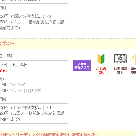
12回
4,850円（4回／分割支払い）×3
1,250円（12回／一括前納支払※初回講
開始前まで）
く学ぶ～
田 昌征
 8日 ～ 6月 24日
Week
火
）
：50～16：10／
：30～17：50（1日2コマ）
12回
4,850円（4回／分割支払い）×3
1,250円（12回／一括前納支払※初回講
開始前まで）
プの実占的リーディングの経験値を増やし研究を深める～