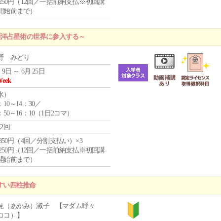
1,250円（12回／一括前納支払※初回講
開始前まで）
西洋占星術の世界に参入する～
野 みどり
 9日 ～ 6月 25日
Week
水
）
：10～14：30／
：50～16：10（1日2コマ）
12回
4,850円（4回／分割支払い）×3
1,250円（12回／一括前納支払※初回講
開始前まで）
やすい四柱推命
見（あかみ）淑子 【マダム呼々
ココ）】