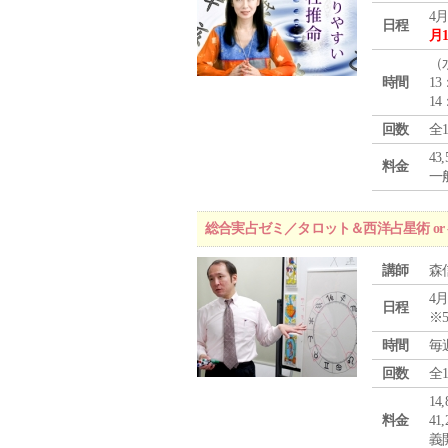
4月
日程
月
（
時間
13
14
回数
全
43
料金
一般
総合実占ゼミ／タロット＆西洋占星術 o
講師
森
4月
日程
※
時間
毎
回数
全
1
料金
4
義