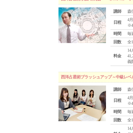
講師
森
4月
日程
※
時間
毎
回数
全
1
料金
4
義
西洋占星術ブラッシュアップ～中級レベ
講師
森
4月
日程
※
時間
毎
回数
全
1