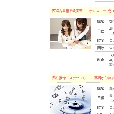
西洋占星術初級実習 ～ホロスコープか
講師
森
4月
日程
※
時間
毎
回数
全
1
料金
4
義
四柱推命「ステップ1」 ～基礎から学
講師
澤
4月
日程
※
時間
毎