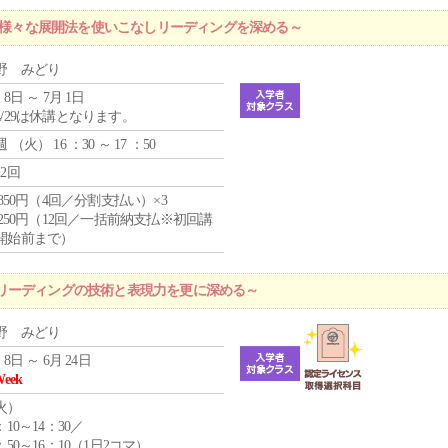
 ～様々な展開法を使いこなしリーディングを深める～
野 みどり
 8日 ～ 7月 1日
4/29は休講となります。
週 （
火
） 16 ：30 ～ 17 ：50
12回
4,850円（4回／分割支払い）×3
1,250円（12回／一括前納支払※初回講
開始前まで）
リーディングの技術と表現力を更に深める～
野 みどり
 8日 ～ 6月 24日
Week
火
）
：10～14：30／
：50～16：10（1日2コマ）