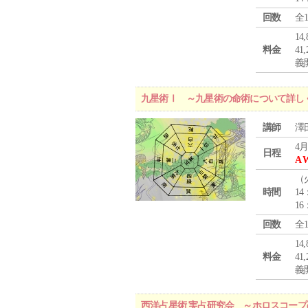
回数
全
1
料金
4
義
九星術Ⅰ ～九星術の命術について詳し
講師
澤
4月
日程
A 
（
時間
14
16
回数
全
1
料金
4
義
西洋占星術 実占研究会 ～ホロスコー