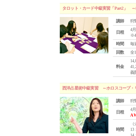
タロット・カード中級実習「Part2」
講師
狩
4月
日程
※
時間
毎
回数
全
1
料金
4
義
西洋占星術中級実習 ～ホロスコープ・
講師
狩
4月
日程
A 
（
時間
13
14