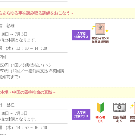
らあらゆる事を読み取る訓練をおこなう～
信 彰雄
 10日 ～ 7月 3日
5/1は休講となります。
週 （
木
） 13 ：10 ～ 14 ：30
12回
4,850円（4回／分割支払い）×3
1,250円（12回／一括前納支払※初回講
開始前まで）
ぶ本場・中国の四柱推命の真髄～
田 昌征
 10日 ～ 7月 3日
5/1は休講となります。
週 （
木
） 14 ：50 ～ 16 ：10