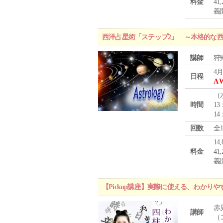
料金
4
義
西洋占星術「ステップ2」 ～本格的な
講師
狩
4月
日程
A 
（
時間
13
14
回数
全
1
料金
4
義
【Pickup講座】実際に使える、わかり
赤
講師
（