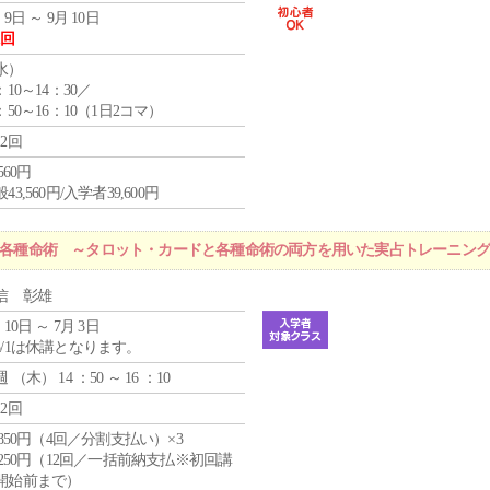
 9日 ～ 9月 10日
1回
水
）
：10～14：30／
：50～16：10（1日2コマ）
12回
,560円
43,560円/入学者39,600円
r 各種命術 ～タロット・カードと各種命術の両方を用いた実占トレーニン
信 彰雄
 10日 ～ 7月 3日
5/1は休講となります。
週 （
木
） 14 ：50 ～ 16 ：10
12回
4,850円（4回／分割支払い）×3
1,250円（12回／一括前納支払※初回講
開始前まで）