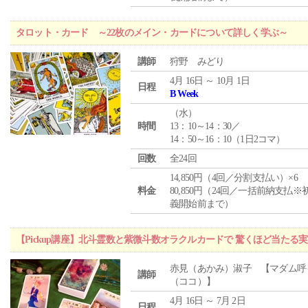
タロット・カード ～22枚のメイン・カードについて詳しく学ぶ～
講師
狩野 みどり
4月 16日 ～ 10月 1日
日程
B Week
（
水
）
時間
13：10～14：30／
14：50～16：10（1日2コマ）
回数
全24回
14,850円（4回／分割支払い）×6
料金
80,850円（24回／一括前納支払※
義開始前まで）
【Pickup講座】北斗霊数と紫微斗数オラクルカードで 驚くほど当たる
赤見（あかみ）淑子 【マダム呼
講師
（ココ）】
4月 16日 ～ 7月 2日
日程