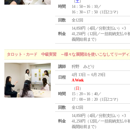
（
土
）
時間
14：50～16：10／
16：30～17：50（1日2コマ）
回数
全12回
14,850円（4回／分割支払い）×3
料金
41,250円（12回／一括前納支払※
義開始前まで）
タロット・カード 中級実習 ～様々な展開法を使いこなしてリーディ
講師
狩野 みどり
4月 13日 ～ 6月 29日
日程
A Week
（
日
）
時間
15：20～16：40／
17：00～18：20（1日2コマ）
回数
全12回
14,850円（4回／分割支払い）×3
料金
41,250円（12回／一括前納支払※
義開始前まで）