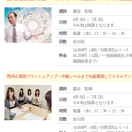
講師
森信 彰雄
4月 9日 ～ 7月 2日
日程
※4/30は休講となります。
時間
毎週 （
水
） 13 ：10 ～ 14 ：30
回数
全12回
14,850円（4回／分割支払い）×3
料金
41,250円（12回／一括前納支払※
義開始前まで）
西洋占星術ブラッシュアップ～中級レベルまでを総復習してスキルアッ
講師
森信 彰雄
4月 9日 ～ 7月 2日
日程
※4/30は休講となります。
時間
毎週 （
水
） 11 ：30 ～ 12 ：50
回数
全12回
14,850円（4回／分割支払い）×3