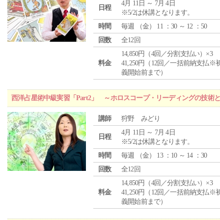
4月 11日 ～ 7月 4日
日程
※5/2は休講となります。
時間
毎週 （
金
） 11 ：30 ～ 12 ：50
回数
全12回
14,850円（4回／分割支払い）×3
料金
41,250円（12回／一括前納支払※
義開始前まで）
西洋占星術中級実習「Part2」 ～ホロスコープ・リーディングの技術
講師
狩野 みどり
4月 11日 ～ 7月 4日
日程
※5/2は休講となります。
時間
毎週 （
金
） 13 ：10 ～ 14 ：30
回数
全12回
14,850円（4回／分割支払い）×3
料金
41,250円（12回／一括前納支払※
義開始前まで）