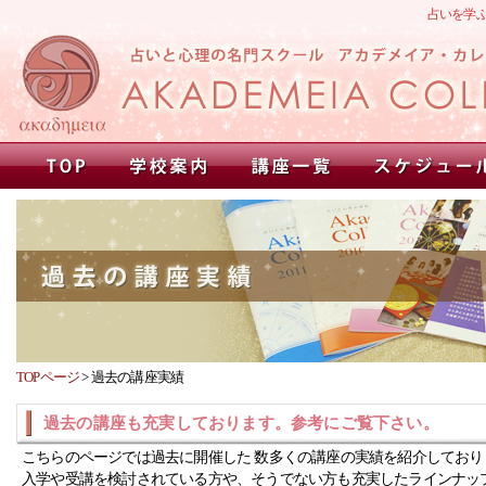
占いを学
TOPページ
>
過去の講座実績
過去の講座も充実しております。参考にご覧下さい。
こちらのページでは過去に開催した 数多くの講座の実績を紹介しており
入学や受講を検討されている方や、そうでない方も充実したラインナッ