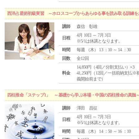
西洋占星術初級実習 ～ホロスコープからあらゆる事を読み取る訓練を
講師
森信 彰雄
4月 10日 ～ 7月 3日
日程
※5/1は休講となります。
時間
毎週 （
木
） 13 ：10 ～ 14 ：30
回数
全12回
14,850円（4回／分割支払い）×3
料金
41,250円（12回／一括前納支払※
義開始前まで）
四柱推命「ステップ1」 ～基礎から学ぶ本場・中国の四柱推命の真髄
講師
澤田 昌征
4月 10日 ～ 7月 3日
日程
※5/1は休講となります。
時間
毎週 （
木
） 14 ：50 ～ 16 ：10