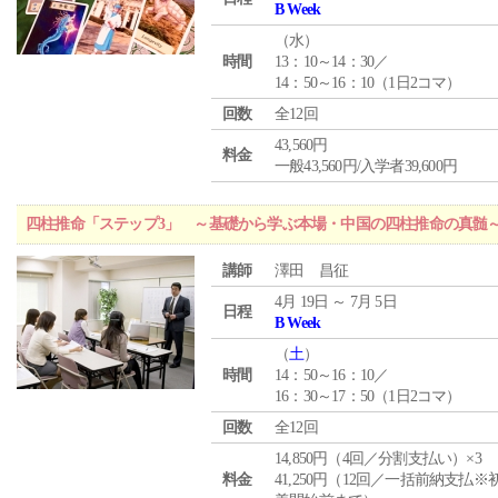
B Week
（
水
）
時間
13：10～14：30／
14：50～16：10（1日2コマ）
回数
全12回
43,560円
料金
一般43,560円/入学者39,600円
四柱推命「ステップ3」 ～基礎から学ぶ本場・中国の四柱推命の真髄
講師
澤田 昌征
4月 19日 ～ 7月 5日
日程
B Week
（
土
）
時間
14：50～16：10／
16：30～17：50（1日2コマ）
回数
全12回
14,850円（4回／分割支払い）×3
料金
41,250円（12回／一括前納支払※