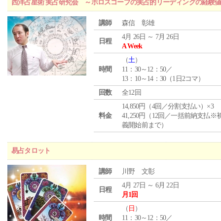
西洋占星術 実占研究会 ～ホロスコープの実占的リーディングの経験
講師
森信 彰雄
4月 26日 ～ 7月 26日
日程
A Week
（
土
）
時間
11：30～12：50／
13：10～14：30（1日2コマ）
回数
全12回
14,850円（4回／分割支払い）×3
料金
41,250円（12回／一括前納支払※
義開始前まで）
易占タロット
講師
川野 文彰
4月 27日 ～ 6月 22日
日程
月1回
（
日
）
時間
11：30～12：50／