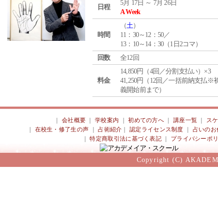
5月 17日 ～ 7月 26日
日程
A Week
（
土
）
時間
11：30～12：50／
13：10～14：30（1日2コマ）
回数
全12回
14,850円（4回／分割支払い）×3
料金
41,250円（12回／一括前納支払※
義開始前まで）
｜
会社概要
｜
学校案内
｜
初めての方へ
｜
講座一覧
｜
ス
｜
在校生・修了生の声
｜
占術紹介
｜
認定ライセンス制度
｜
占いのお
｜
特定商取引法に基づく表記
｜
プライバシーポ
Copyright (C) AKADEM