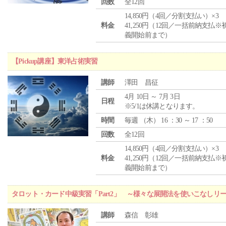
回数
全12回
14,850円（4回／分割支払い）×3
料金
41,250円（12回／一括前納支払※
義開始前まで）
【Pickup講座】東洋占術実習
講師
澤田 昌征
4月 10日 ～ 7月 3日
日程
※5/1は休講となります。
時間
毎週 （
木
） 16 ：30 ～ 17 ：50
回数
全12回
14,850円（4回／分割支払い）×3
料金
41,250円（12回／一括前納支払※
義開始前まで）
タロット・カード中級実習「Part2」 ～様々な展開法を使いこなしリ
講師
森信 彰雄