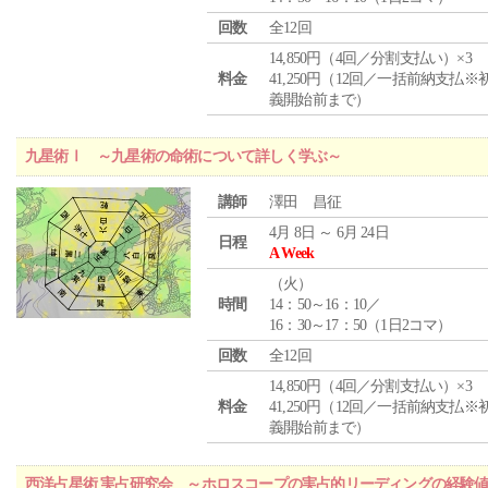
回数
全12回
14,850円（4回／分割支払い）×3
料金
41,250円（12回／一括前納支払※
義開始前まで）
九星術Ⅰ ～九星術の命術について詳しく学ぶ～
講師
澤田 昌征
4月 8日 ～ 6月 24日
日程
A Week
（
火
）
時間
14：50～16：10／
16：30～17：50（1日2コマ）
回数
全12回
14,850円（4回／分割支払い）×3
料金
41,250円（12回／一括前納支払※
義開始前まで）
西洋占星術 実占研究会 ～ホロスコープの実占的リーディングの経験