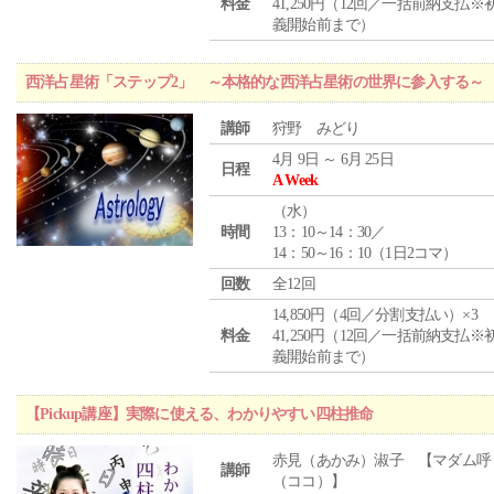
料金
41,250円（12回／一括前納支払※
義開始前まで）
西洋占星術「ステップ2」 ～本格的な西洋占星術の世界に参入する～
講師
狩野 みどり
4月 9日 ～ 6月 25日
日程
A Week
（
水
）
時間
13：10～14：30／
14：50～16：10（1日2コマ）
回数
全12回
14,850円（4回／分割支払い）×3
料金
41,250円（12回／一括前納支払※
義開始前まで）
【Pickup講座】実際に使える、わかりやすい四柱推命
赤見（あかみ）淑子 【マダム呼
講師
（ココ）】