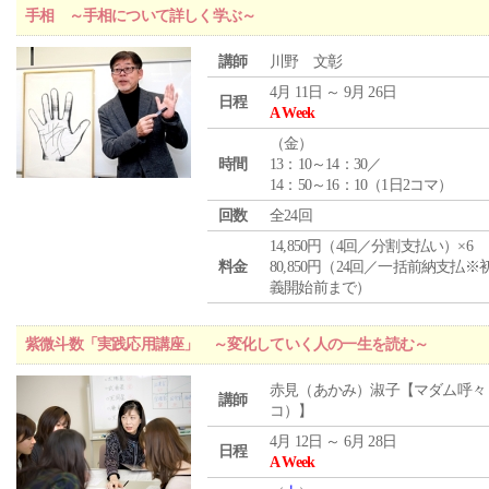
手相 ～手相について詳しく学ぶ～
講師
川野 文彰
4月 11日 ～ 9月 26日
日程
A Week
（
金
）
時間
13：10～14：30／
14：50～16：10（1日2コマ）
回数
全24回
14,850円（4回／分割支払い）×6
料金
80,850円（24回／一括前納支払※
義開始前まで）
紫微斗数「実践応用講座」 ～変化していく人の一生を読む～
赤見（あかみ）淑子【マダム呼々
講師
コ）】
4月 12日 ～ 6月 28日
日程
A Week