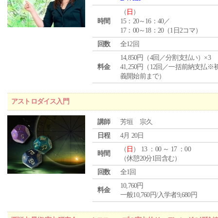
（
日
）
時間
15：20～16：40／
17：00～18：20（1日2コマ）
回数
全12回
14,850円（4回／分割支払い）×3
料金
41,250円（12回／一括前納支払※
義開始前まで）
アストロダイス入門
講師
芳垣 宗久
日程
4月 20日
（
日
） 13 ：00 ～ 17 ：00
時間
（休憩20分1回含む）
回数
全1回
10,760円
料金
一般10,760円/入学者9,680円