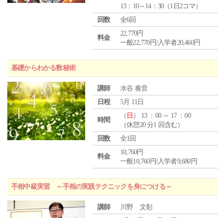
13：10～14：30（1日2コマ）
回数
全6回
22,770円
料金
一般22,770円/入学者20,460円
基礎からわかる数秘術
講師
水谷 奏音
日程
5月 11日
（
日
） 13 ：00 ～ 17 ：00
時間
（休憩20 分1 回含む）
回数
全1回
10,760円
料金
一般10,760円/入学者9,680円
手相中級実習 ～手相の実践テクニックを身につける～
講師
川野 文彰