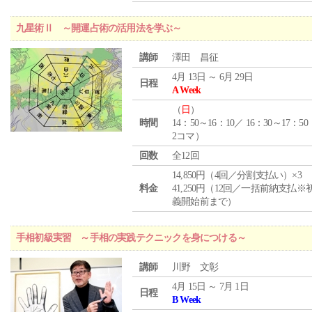
九星術Ⅱ ～開運占術の活用法を学ぶ～
講師
澤田 昌征
4月 13日 ～ 6月 29日
日程
A Week
（
日
）
時間
14：50～16：10／ 16：30～17：5
2コマ）
回数
全12回
14,850円（4回／分割支払い）×3
料金
41,250円（12回／一括前納支払※
義開始前まで）
手相初級実習 ～手相の実践テクニックを身につける～
講師
川野 文彰
4月 15日 ～ 7月 1日
日程
B Week