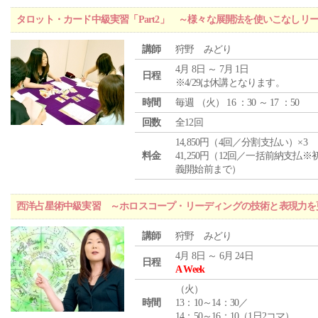
タロット・カード中級実習「Part2」 ～様々な展開法を使いこなしリ
講師
狩野 みどり
4月 8日 ～ 7月 1日
日程
※4/29は休講となります。
時間
毎週 （
火
） 16 ：30 ～ 17 ：50
回数
全12回
14,850円（4回／分割支払い）×3
料金
41,250円（12回／一括前納支払※
義開始前まで）
西洋占星術中級実習 ～ホロスコープ・リーディングの技術と表現力を
講師
狩野 みどり
4月 8日 ～ 6月 24日
日程
A Week
（
火
）
時間
13：10～14：30／
14：50～16：10（1日2コマ）