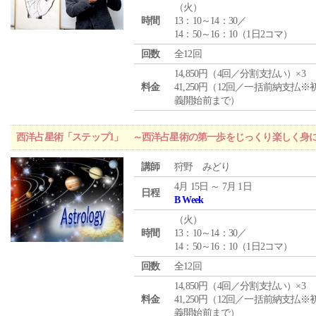
（
火
）
時間
13：10～14：30／
14：50～16：10（1日2コマ）
回数
全12回
14,850円（4回／分割支払い）×3
料金
41,250円（12回／一括前納支払※
義開始前まで）
西洋占星術「ステップ1」 ～西洋占星術の第一歩をじっくり楽しく身
講師
狩野 みどり
4月 15日 ～ 7月 1日
日程
B Week
（
火
）
時間
13：10～14：30／
14：50～16：10（1日2コマ）
回数
全12回
14,850円（4回／分割支払い）×3
料金
41,250円（12回／一括前納支払※
義開始前まで）