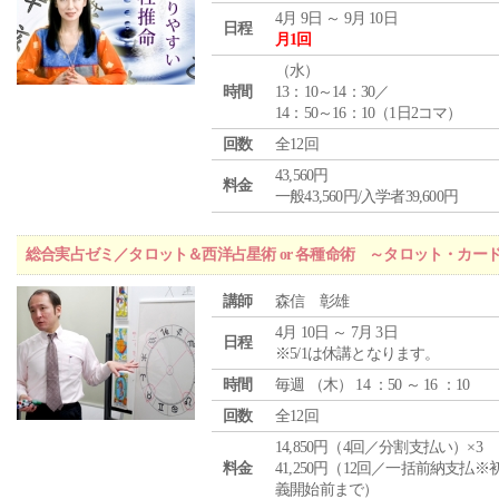
4月 9日 ～ 9月 10日
日程
月1回
（
水
）
時間
13：10～14：30／
14：50～16：10（1日2コマ）
回数
全12回
43,560円
料金
一般43,560円/入学者39,600円
総合実占ゼミ／タロット＆西洋占星術 or 各種命術 ～タロット・カ
講師
森信 彰雄
4月 10日 ～ 7月 3日
日程
※5/1は休講となります。
時間
毎週 （
木
） 14 ：50 ～ 16 ：10
回数
全12回
14,850円（4回／分割支払い）×3
料金
41,250円（12回／一括前納支払※
義開始前まで）