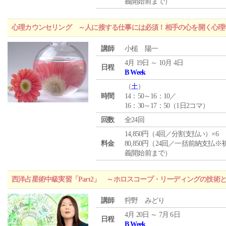
義開始前まで）
心理カウンセリング ～人に接する仕事には必須！相手の心を開く心理
講師
小槌 陽一
4月 19日 ～ 10月 4日
日程
B Week
（
土
）
時間
14：50～16：10／
16：30～17：50（1日2コマ）
回数
全24回
14,850円（4回／分割支払い）×6
料金
80,850円（24回／一括前納支払※
義開始前まで）
西洋占星術中級実習「Part2」 ～ホロスコープ・リーディングの技術
講師
狩野 みどり
4月 20日 ～ 7月 6日
日程
B Week