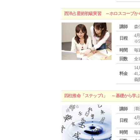
西洋占星術初級実習 ～ホロスコープか
講師
森
4月
日程
※
時間
毎
回数
全
1
料金
4
義
四柱推命「ステップ1」 ～基礎から学
講師
澤
4月
日程
※
時間
毎