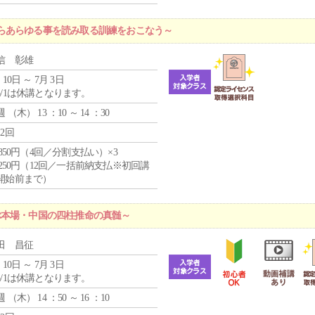
らあらゆる事を読み取る訓練をおこなう～
信 彰雄
 10日 ～ 7月 3日
5/1は休講となります。
週 （
木
） 13 ：10 ～ 14 ：30
12回
4,850円（4回／分割支払い）×3
1,250円（12回／一括前納支払※初回講
開始前まで）
ぶ本場・中国の四柱推命の真髄～
田 昌征
 10日 ～ 7月 3日
5/1は休講となります。
週 （
木
） 14 ：50 ～ 16 ：10