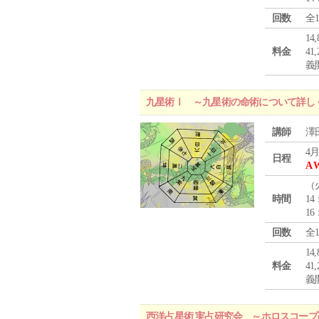
回数
全
1
料金
4
義
九星術Ⅰ ～九星術の命術について詳し
講師
澤
4月
日程
A 
（
時間
14
16
回数
全
1
料金
4
義
西洋占星術 実占研究会 ～ホロスコー