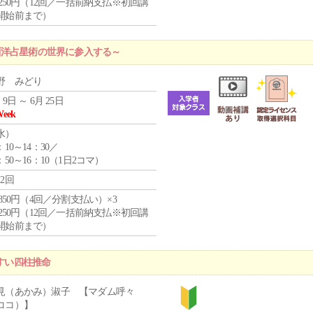
1,250円（12回／一括前納支払※初回講
開始前まで）
西洋占星術の世界に参入する～
野 みどり
 9日 ～ 6月 25日
Week
水
）
：10～14：30／
：50～16：10（1日2コマ）
12回
4,850円（4回／分割支払い）×3
1,250円（12回／一括前納支払※初回講
開始前まで）
やすい四柱推命
見（あかみ）淑子 【マダム呼々
ココ）】