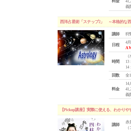
料金
4
義
西洋占星術「ステップ2」 ～本格的な
講師
狩
4月
日程
A 
（
時間
13
14
回数
全
1
料金
4
義
【Pickup講座】実際に使える、わかり
赤
講師
（