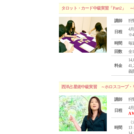
タロット・カード中級実習「Part2」
講師
狩
4月
日程
※
時間
毎
回数
全
1
料金
4
義
西洋占星術中級実習 ～ホロスコープ・
講師
狩
4月
日程
A 
（
時間
13
14