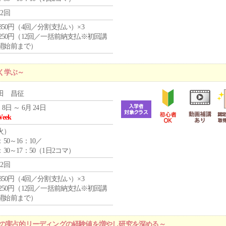
12回
4,850円（4回／分割支払い）×3
1,250円（12回／一括前納支払※初回講
開始前まで）
く学ぶ～
田 昌征
 8日 ～ 6月 24日
Week
火
）
：50～16：10／
：30～17：50（1日2コマ）
12回
4,850円（4回／分割支払い）×3
1,250円（12回／一括前納支払※初回講
開始前まで）
プの実占的リーディングの経験値を増やし研究を深める～