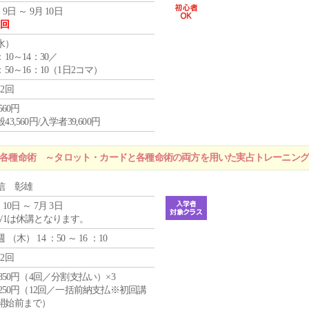
 9日 ～ 9月 10日
1回
水
）
：10～14：30／
：50～16：10（1日2コマ）
12回
,560円
43,560円/入学者39,600円
r 各種命術 ～タロット・カードと各種命術の両方を用いた実占トレーニン
信 彰雄
 10日 ～ 7月 3日
5/1は休講となります。
週 （
木
） 14 ：50 ～ 16 ：10
12回
4,850円（4回／分割支払い）×3
1,250円（12回／一括前納支払※初回講
開始前まで）