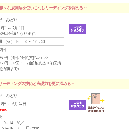
 ～様々な展開法を使いこなしリーディングを深める～
野 みどり
 8日 ～ 7月 1日
4/29は休講となります。
週 （
火
） 16 ：30 ～ 17 ：50
12回
4,850円（4回／分割支払い）×3
1,250円（12回／一括前納支払※初回講
開始前まで）
リーディングの技術と表現力を更に深める～
野 みどり
 8日 ～ 6月 24日
Week
火
）
：10～14：30／
：50～16：10（1日2コマ）