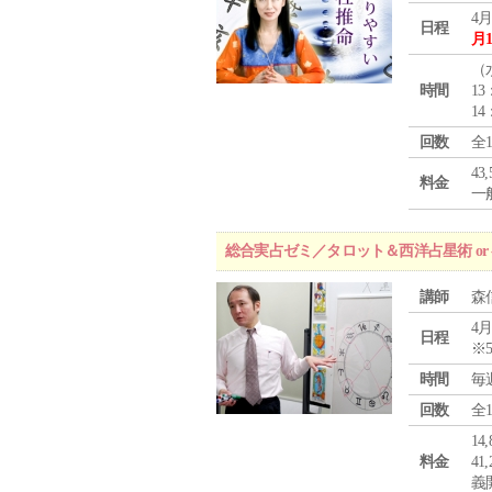
4月
日程
月
（
時間
13
14
回数
全
43
料金
一般
総合実占ゼミ／タロット＆西洋占星術 o
講師
森
4月
日程
※
時間
毎
回数
全
1
料金
4
義