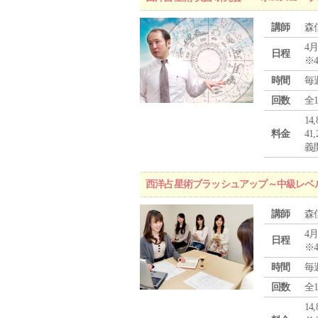
講師
森
4月
日程
※
時間
毎
回数
全
1
料金
4
義
西洋占星術ブラッシュアップ～中級レベ
講師
森
4月
日程
※
時間
毎
回数
全
1