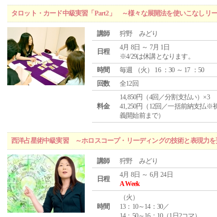
タロット・カード中級実習「Part2」 ～様々な展開法を使いこなしリ
講師
狩野 みどり
4月 8日 ～ 7月 1日
日程
※4/29は休講となります。
時間
毎週 （
火
） 16 ：30 ～ 17 ：50
回数
全12回
14,850円（4回／分割支払い）×3
料金
41,250円（12回／一括前納支払※
義開始前まで）
西洋占星術中級実習 ～ホロスコープ・リーディングの技術と表現力を
講師
狩野 みどり
4月 8日 ～ 6月 24日
日程
A Week
（
火
）
時間
13：10～14：30／
14：50～16：10（1日2コマ）