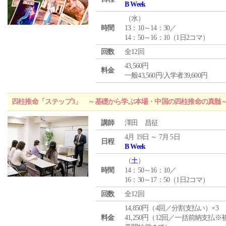
B Week
（
水
）
時間
13：10～14：30／
14：50～16：10（1日2コマ）
回数
全12回
43,560円
料金
一般43,560円/入学者39,600円
四柱推命「ステップ3」 ～基礎から学ぶ本場・中国の四柱推命の真髄
講師
澤田 昌征
4月 19日 ～ 7月 5日
日程
B Week
（
土
）
時間
14：50～16：10／
16：30～17：50（1日2コマ）
回数
全12回
14,850円（4回／分割支払い）×3
料金
41,250円（12回／一括前納支払※