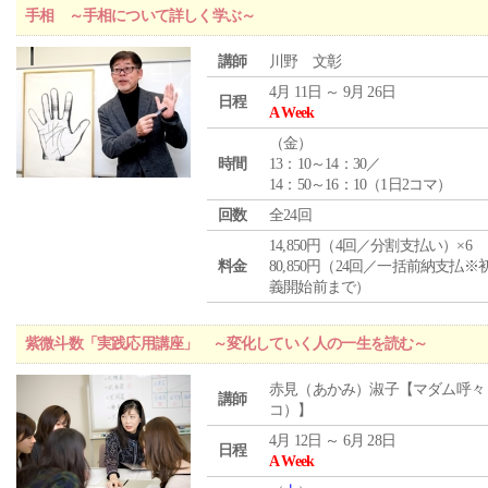
手相 ～手相について詳しく学ぶ～
講師
川野 文彰
4月 11日 ～ 9月 26日
日程
A Week
（
金
）
時間
13：10～14：30／
14：50～16：10（1日2コマ）
回数
全24回
14,850円（4回／分割支払い）×6
料金
80,850円（24回／一括前納支払※
義開始前まで）
紫微斗数「実践応用講座」 ～変化していく人の一生を読む～
赤見（あかみ）淑子【マダム呼々
講師
コ）】
4月 12日 ～ 6月 28日
日程
A Week