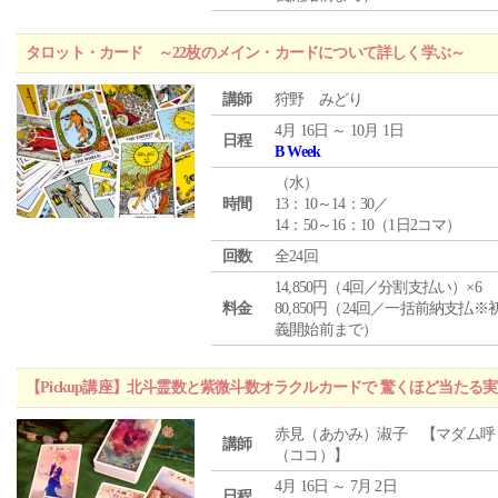
タロット・カード ～22枚のメイン・カードについて詳しく学ぶ～
講師
狩野 みどり
4月 16日 ～ 10月 1日
日程
B Week
（
水
）
時間
13：10～14：30／
14：50～16：10（1日2コマ）
回数
全24回
14,850円（4回／分割支払い）×6
料金
80,850円（24回／一括前納支払※
義開始前まで）
【Pickup講座】北斗霊数と紫微斗数オラクルカードで 驚くほど当たる
赤見（あかみ）淑子 【マダム呼
講師
（ココ）】
4月 16日 ～ 7月 2日
日程