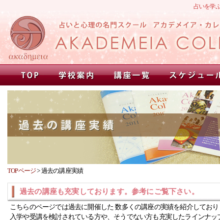
占いを学
TOPページ
>
過去の講座実績
過去の講座も充実しております。参考にご覧下さい。
こちらのページでは過去に開催した 数多くの講座の実績を紹介しており
入学や受講を検討されている方や、そうでない方も充実したラインナッ