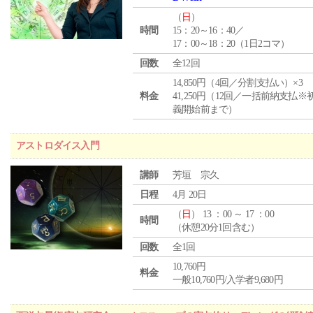
（
日
）
時間
15：20～16：40／
17：00～18：20（1日2コマ）
回数
全12回
14,850円（4回／分割支払い）×3
料金
41,250円（12回／一括前納支払※
義開始前まで）
アストロダイス入門
講師
芳垣 宗久
日程
4月 20日
（
日
） 13 ：00 ～ 17 ：00
時間
（休憩20分1回含む）
回数
全1回
10,760円
料金
一般10,760円/入学者9,680円