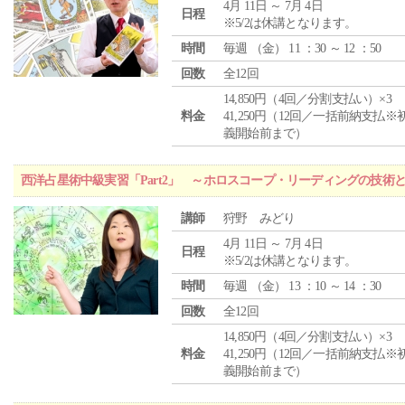
4月 11日 ～ 7月 4日
日程
※5/2は休講となります。
時間
毎週 （
金
） 11 ：30 ～ 12 ：50
回数
全12回
14,850円（4回／分割支払い）×3
料金
41,250円（12回／一括前納支払※
義開始前まで）
西洋占星術中級実習「Part2」 ～ホロスコープ・リーディングの技術
講師
狩野 みどり
4月 11日 ～ 7月 4日
日程
※5/2は休講となります。
時間
毎週 （
金
） 13 ：10 ～ 14 ：30
回数
全12回
14,850円（4回／分割支払い）×3
料金
41,250円（12回／一括前納支払※
義開始前まで）