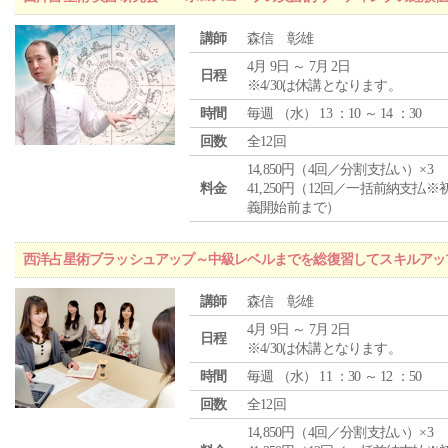
講師
森信 彰雄
4月 9日 ～ 7月 2日
日程
※4/30は休講となります。
時間
毎週 （
水
） 13 ：10 ～ 14 ：30
回数
全12回
14,850円（4回／分割支払い）×3
料金
41,250円（12回／一括前納支払※
義開始前まで）
西洋占星術ブラッシュアップ～中級レベルまでを総復習してスキルアッ
講師
森信 彰雄
4月 9日 ～ 7月 2日
日程
※4/30は休講となります。
時間
毎週 （
水
） 11 ：30 ～ 12 ：50
回数
全12回
14,850円（4回／分割支払い）×3