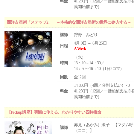
料金
41,250円（12回／一括前納支払※
義開始前まで）
西洋占星術「ステップ2」 ～本格的な西洋占星術の世界に参入する～
講師
狩野 みどり
4月 9日 ～ 6月 25日
日程
A Week
（
水
）
時間
13：10～14：30／
14：50～16：10（1日2コマ）
回数
全12回
14,850円（4回／分割支払い）×3
料金
41,250円（12回／一括前納支払※
義開始前まで）
【Pickup講座】実際に使える、わかりやすい四柱推命
赤見（あかみ）淑子 【マダム呼
講師
（ココ）】