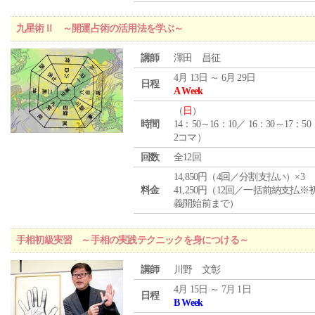
九星術Ⅱ ～開運占術の活用法を学ぶ～
講師
澤田 昌征
4月 13日 ～ 6月 29日
日程
A Week
（
日
）
時間
14：50～16：10／ 16：30～17：5
2コマ）
回数
全12回
14,850円（4回／分割支払い）×3
料金
41,250円（12回／一括前納支払※
義開始前まで）
手相初級実習 ～手相の実践テクニックを身につける～
講師
川野 文彰
4月 15日 ～ 7月 1日
日程
B Week