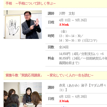
手相 ～手相について詳しく学ぶ～
講師
川野 文彰
4月 11日 ～ 9月 26日
日程
A Week
（
金
）
時間
13：10～14：30／
14：50～16：10（1日2コマ）
回数
全24回
14,850円（4回／分割支払い）×6
料金
80,850円（24回／一括前納支払※
義開始前まで）
紫微斗数「実践応用講座」 ～変化していく人の一生を読む～
赤見（あかみ）淑子【マダム呼々
講師
コ）】
4月 12日 ～ 6月 28日
日程
A Week