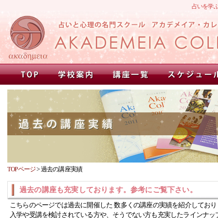
占いを学
TOPページ
>
過去の講座実績
過去の講座も充実しております。参考にご覧下さい。
こちらのページでは過去に開催した 数多くの講座の実績を紹介しており
入学や受講を検討されている方や、そうでない方も充実したラインナッ