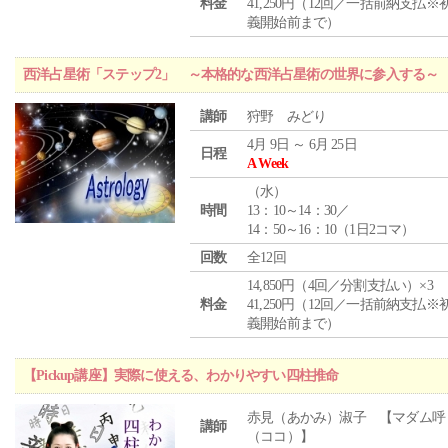
料金
41,250円（12回／一括前納支払※
義開始前まで）
西洋占星術「ステップ2」 ～本格的な西洋占星術の世界に参入する～
講師
狩野 みどり
4月 9日 ～ 6月 25日
日程
A Week
（
水
）
時間
13：10～14：30／
14：50～16：10（1日2コマ）
回数
全12回
14,850円（4回／分割支払い）×3
料金
41,250円（12回／一括前納支払※
義開始前まで）
【Pickup講座】実際に使える、わかりやすい四柱推命
赤見（あかみ）淑子 【マダム呼
講師
（ココ）】