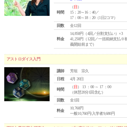
（
日
）
時間
15：20～16：40／
17：00～18：20（1日2コマ）
回数
全12回
14,850円（4回／分割支払い）×3
料金
41,250円（12回／一括前納支払※
義開始前まで）
アストロダイス入門
講師
芳垣 宗久
日程
4月 20日
（
日
） 13 ：00 ～ 17 ：00
時間
（休憩20分1回含む）
回数
全1回
10,760円
料金
一般10,760円/入学者9,680円