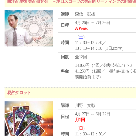
西洋占星術 実占研究会 ～ホロスコープの実占的リーディングの経験
講師
森信 彰雄
4月 26日 ～ 7月 26日
日程
A Week
（
土
）
時間
11：30～12：50／
13：10～14：30（1日2コマ）
回数
全12回
14,850円（4回／分割支払い）×3
料金
41,250円（12回／一括前納支払※
義開始前まで）
易占タロット
講師
川野 文彰
4月 27日 ～ 6月 22日
日程
月1回
（
日
）
時間
11：30～12：50／