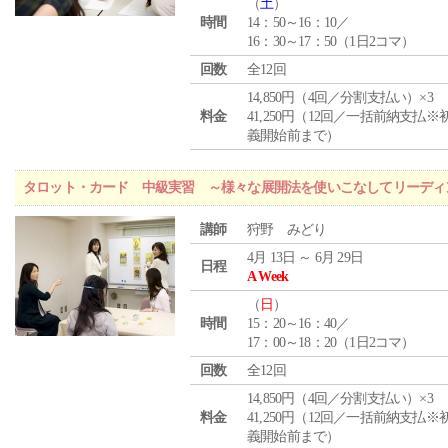
（
土
）
時間
14：50～16：10／
16：30～17：50（1日2コマ）
回数
全12回
14,850円（4回／分割支払い）×3
料金
41,250円（12回／一括前納支払※
義開始前まで）
タロット・カード 中級実習 ～様々な展開法を使いこなしてリーディ
講師
狩野 みどり
4月 13日 ～ 6月 29日
日程
A Week
（
日
）
時間
15：20～16：40／
17：00～18：20（1日2コマ）
回数
全12回
14,850円（4回／分割支払い）×3
料金
41,250円（12回／一括前納支払※
義開始前まで）