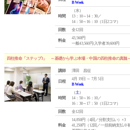
B Week
（
水
）
時間
13：10～14：30／
14：50～16：10（1日2コマ）
回数
全12回
43,560円
料金
一般43,560円/入学者39,600円
四柱推命「ステップ3」 ～基礎から学ぶ本場・中国の四柱推命の真髄
講師
澤田 昌征
4月 19日 ～ 7月 5日
日程
B Week
（
土
）
時間
14：50～16：10／
16：30～17：50（1日2コマ）
回数
全12回
14,850円（4回／分割支払い）×3
料金
41,250円（12回／一括前納支払※