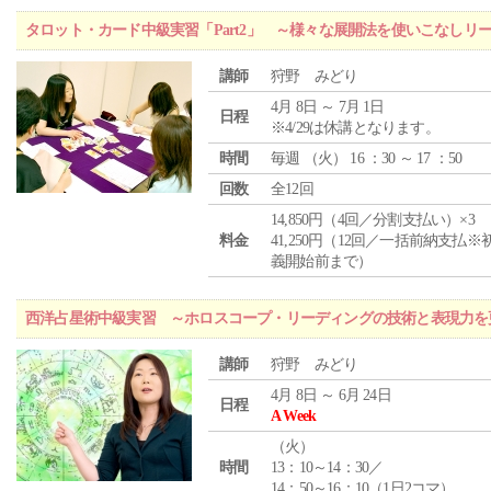
タロット・カード中級実習「Part2」 ～様々な展開法を使いこなしリ
講師
狩野 みどり
4月 8日 ～ 7月 1日
日程
※4/29は休講となります。
時間
毎週 （
火
） 16 ：30 ～ 17 ：50
回数
全12回
14,850円（4回／分割支払い）×3
料金
41,250円（12回／一括前納支払※
義開始前まで）
西洋占星術中級実習 ～ホロスコープ・リーディングの技術と表現力を
講師
狩野 みどり
4月 8日 ～ 6月 24日
日程
A Week
（
火
）
時間
13：10～14：30／
14：50～16：10（1日2コマ）