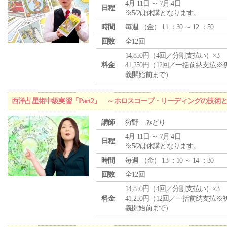
4月 11日 ～ 7月 4日
日程
※5/2は休講となります。
時間
毎週 （
金
） 11 ：30 ～ 12 ：50
回数
全12回
14,850円（4回／分割支払い）×3
料金
41,250円（12回／一括前納支払※
義開始前まで）
西洋占星術中級実習「Part2」 ～ホロスコープ・リーディングの技術
講師
狩野 みどり
4月 11日 ～ 7月 4日
日程
※5/2は休講となります。
時間
毎週 （
金
） 13 ：10 ～ 14 ：30
回数
全12回
14,850円（4回／分割支払い）×3
料金
41,250円（12回／一括前納支払※
義開始前まで）