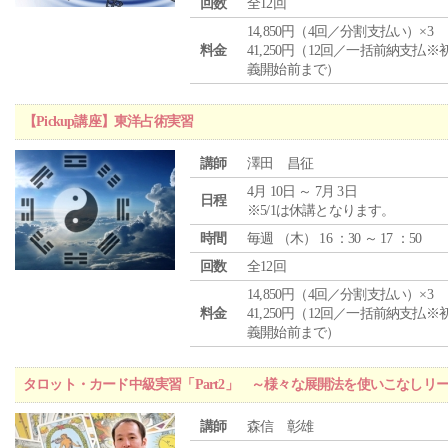
回数
全12回
14,850円（4回／分割支払い）×3
料金
41,250円（12回／一括前納支払※
義開始前まで）
【Pickup講座】東洋占術実習
講師
澤田 昌征
4月 10日 ～ 7月 3日
日程
※5/1は休講となります。
時間
毎週 （
木
） 16 ：30 ～ 17 ：50
回数
全12回
14,850円（4回／分割支払い）×3
料金
41,250円（12回／一括前納支払※
義開始前まで）
タロット・カード中級実習「Part2」 ～様々な展開法を使いこなしリ
講師
森信 彰雄