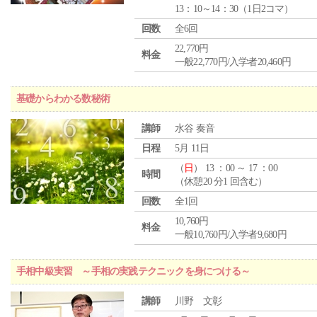
13：10～14：30（1日2コマ）
回数
全6回
22,770円
料金
一般22,770円/入学者20,460円
基礎からわかる数秘術
講師
水谷 奏音
日程
5月 11日
（
日
） 13 ：00 ～ 17 ：00
時間
（休憩20 分1 回含む）
回数
全1回
10,760円
料金
一般10,760円/入学者9,680円
手相中級実習 ～手相の実践テクニックを身につける～
講師
川野 文彰