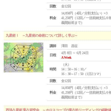
回数
全12回
14,850円（4回／分割支払い）×3
料金
41,250円（12回／一括前納支払※
義開始前まで）
九星術Ⅰ ～九星術の命術について詳しく学ぶ～
講師
澤田 昌征
4月 8日 ～ 6月 24日
日程
A Week
（
火
）
時間
14：50～16：10／
16：30～17：50（1日2コマ）
回数
全12回
14,850円（4回／分割支払い）×3
料金
41,250円（12回／一括前納支払※
義開始前まで）
西洋占星術 実占研究会 ～ホロスコープの実占的リーディングの経験