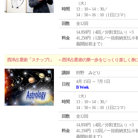
（
火
）
時間
13：10～14：30／
14：50～16：10（1日2コマ）
回数
全12回
14,850円（4回／分割支払い）×3
料金
41,250円（12回／一括前納支払※
義開始前まで）
西洋占星術「ステップ1」 ～西洋占星術の第一歩をじっくり楽しく身
講師
狩野 みどり
4月 15日 ～ 7月 1日
日程
B Week
（
火
）
時間
13：10～14：30／
14：50～16：10（1日2コマ）
回数
全12回
14,850円（4回／分割支払い）×3
料金
41,250円（12回／一括前納支払※
義開始前まで）