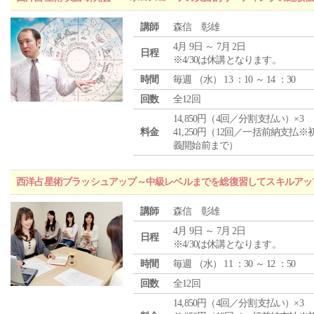
講師
森信 彰雄
4月 9日 ～ 7月 2日
日程
※4/30は休講となります。
時間
毎週 （
水
） 13 ：10 ～ 14 ：30
回数
全12回
14,850円（4回／分割支払い）×3
料金
41,250円（12回／一括前納支払※
義開始前まで）
西洋占星術ブラッシュアップ～中級レベルまでを総復習してスキルアッ
講師
森信 彰雄
4月 9日 ～ 7月 2日
日程
※4/30は休講となります。
時間
毎週 （
水
） 11 ：30 ～ 12 ：50
回数
全12回
14,850円（4回／分割支払い）×3