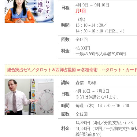
4月 9日 ～ 9月 10日
日程
月1回
（
水
）
時間
13：10～14：30／
14：50～16：10（1日2コマ）
回数
全12回
43,560円
料金
一般43,560円/入学者39,600円
総合実占ゼミ／タロット＆西洋占星術 or 各種命術 ～タロット・カ
講師
森信 彰雄
4月 10日 ～ 7月 3日
日程
※5/1は休講となります。
時間
毎週 （
木
） 14 ：50 ～ 16 ：10
回数
全12回
14,850円（4回／分割支払い）×3
料金
41,250円（12回／一括前納支払※
義開始前まで）