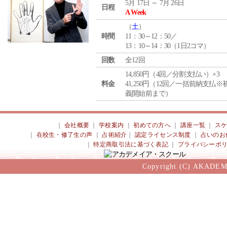
5月 17日 ～ 7月 26日
日程
A Week
（
土
）
時間
11：30～12：50／
13：10～14：30（1日2コマ）
回数
全12回
14,850円（4回／分割支払い）×3
料金
41,250円（12回／一括前納支払※
義開始前まで）
｜
会社概要
｜
学校案内
｜
初めての方へ
｜
講座一覧
｜
ス
｜
在校生・修了生の声
｜
占術紹介
｜
認定ライセンス制度
｜
占いのお
｜
特定商取引法に基づく表記
｜
プライバシーポ
Copyright (C) AKADEM