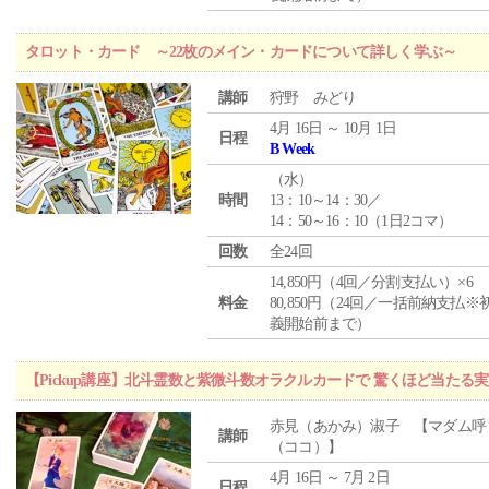
タロット・カード ～22枚のメイン・カードについて詳しく学ぶ～
講師
狩野 みどり
4月 16日 ～ 10月 1日
日程
B Week
（
水
）
時間
13：10～14：30／
14：50～16：10（1日2コマ）
回数
全24回
14,850円（4回／分割支払い）×6
料金
80,850円（24回／一括前納支払※
義開始前まで）
【Pickup講座】北斗霊数と紫微斗数オラクルカードで 驚くほど当たる
赤見（あかみ）淑子 【マダム呼
講師
（ココ）】
4月 16日 ～ 7月 2日
日程