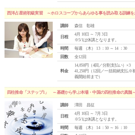
西洋占星術初級実習 ～ホロスコープからあらゆる事を読み取る訓練を
講師
森信 彰雄
4月 10日 ～ 7月 3日
日程
※5/1は休講となります。
時間
毎週 （
木
） 13 ：10 ～ 14 ：30
回数
全12回
14,850円（4回／分割支払い）×3
料金
41,250円（12回／一括前納支払※
義開始前まで）
四柱推命「ステップ1」 ～基礎から学ぶ本場・中国の四柱推命の真髄
講師
澤田 昌征
4月 10日 ～ 7月 3日
日程
※5/1は休講となります。
時間
毎週 （
木
） 14 ：50 ～ 16 ：10