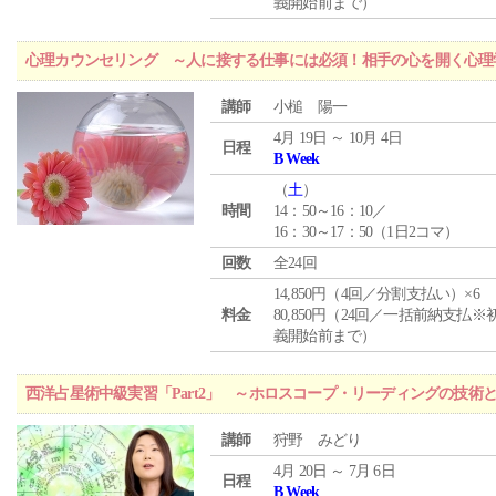
義開始前まで）
心理カウンセリング ～人に接する仕事には必須！相手の心を開く心理
講師
小槌 陽一
4月 19日 ～ 10月 4日
日程
B Week
（
土
）
時間
14：50～16：10／
16：30～17：50（1日2コマ）
回数
全24回
14,850円（4回／分割支払い）×6
料金
80,850円（24回／一括前納支払※
義開始前まで）
西洋占星術中級実習「Part2」 ～ホロスコープ・リーディングの技術
講師
狩野 みどり
4月 20日 ～ 7月 6日
日程
B Week