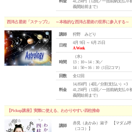
料金
41,250円（12回／一括前納支払※
義開始前まで）
西洋占星術「ステップ2」 ～本格的な西洋占星術の世界に参入する～
講師
狩野 みどり
4月 9日 ～ 6月 25日
日程
A Week
（
水
）
時間
13：10～14：30／
14：50～16：10（1日2コマ）
回数
全12回
14,850円（4回／分割支払い）×3
料金
41,250円（12回／一括前納支払※
義開始前まで）
【Pickup講座】実際に使える、わかりやすい四柱推命
赤見（あかみ）淑子 【マダム呼
講師
（ココ）】