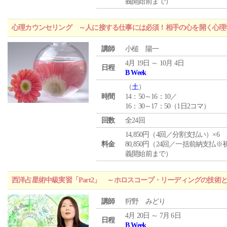
義開始前まで）
心理カウンセリング ～人に接する仕事には必須！相手の心を開く心理
講師
小槌 陽一
4月 19日 ～ 10月 4日
日程
B Week
（
土
）
時間
14：50～16：10／
16：30～17：50（1日2コマ）
回数
全24回
14,850円（4回／分割支払い）×6
料金
80,850円（24回／一括前納支払※
義開始前まで）
西洋占星術中級実習「Part2」 ～ホロスコープ・リーディングの技術
講師
狩野 みどり
4月 20日 ～ 7月 6日
日程
B Week