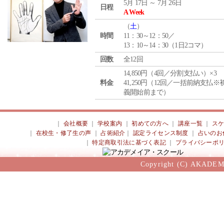
5月 17日 ～ 7月 26日
日程
A Week
（
土
）
時間
11：30～12：50／
13：10～14：30（1日2コマ）
回数
全12回
14,850円（4回／分割支払い）×3
料金
41,250円（12回／一括前納支払※
義開始前まで）
｜
会社概要
｜
学校案内
｜
初めての方へ
｜
講座一覧
｜
ス
｜
在校生・修了生の声
｜
占術紹介
｜
認定ライセンス制度
｜
占いのお
｜
特定商取引法に基づく表記
｜
プライバシーポ
Copyright (C) AKADEM