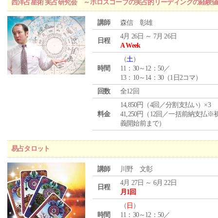
西洋占星術 実占研究会 ～ホロスコープの実占的リーディングの経験
講師
森信 彰雄
4月 26日 ～ 7月 26日
日程
A Week
（
土
）
時間
11：30～12：50／
13：10～14：30（1日2コマ）
回数
全12回
14,850円（4回／分割支払い）×3
料金
41,250円（12回／一括前納支払※
義開始前まで）
易占タロット
講師
川野 文彰
4月 27日 ～ 6月 22日
日程
月1回
（
日
）
時間
11：30～12：50／