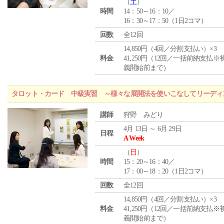
（
土
）
時間
14：50～16：10／
16：30～17：50（1日2コマ）
回数
全12回
14,850円（4回／分割支払い）×3
料金
41,250円（12回／一括前納支払※
義開始前まで）
タロット・カード 中級実習 ～様々な展開法を使いこなしてリーディ
講師
狩野 みどり
4月 13日 ～ 6月 29日
日程
A Week
（
日
）
時間
15：20～16：40／
17：00～18：20（1日2コマ）
回数
全12回
14,850円（4回／分割支払い）×3
料金
41,250円（12回／一括前納支払※
義開始前まで）