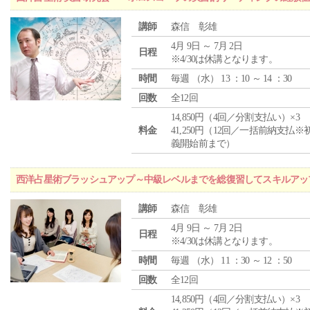
講師
森信 彰雄
4月 9日 ～ 7月 2日
日程
※4/30は休講となります。
時間
毎週 （
水
） 13 ：10 ～ 14 ：30
回数
全12回
14,850円（4回／分割支払い）×3
料金
41,250円（12回／一括前納支払※
義開始前まで）
西洋占星術ブラッシュアップ～中級レベルまでを総復習してスキルアッ
講師
森信 彰雄
4月 9日 ～ 7月 2日
日程
※4/30は休講となります。
時間
毎週 （
水
） 11 ：30 ～ 12 ：50
回数
全12回
14,850円（4回／分割支払い）×3