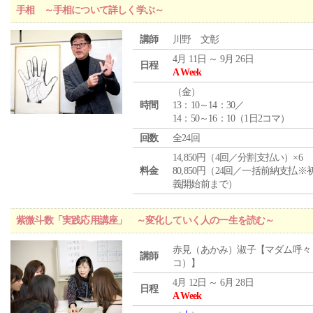
手相 ～手相について詳しく学ぶ～
講師
川野 文彰
4月 11日 ～ 9月 26日
日程
A Week
（
金
）
時間
13：10～14：30／
14：50～16：10（1日2コマ）
回数
全24回
14,850円（4回／分割支払い）×6
料金
80,850円（24回／一括前納支払※
義開始前まで）
紫微斗数「実践応用講座」 ～変化していく人の一生を読む～
赤見（あかみ）淑子【マダム呼々
講師
コ）】
4月 12日 ～ 6月 28日
日程
A Week