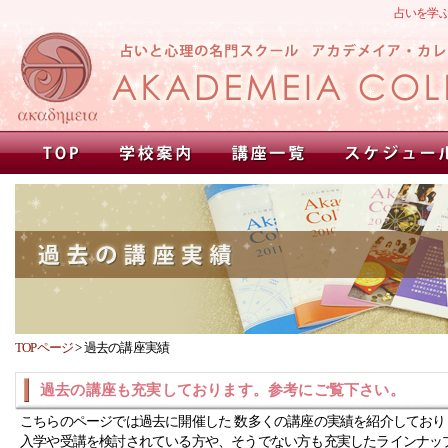
占いを学
TOPページ
>
過去の講座実績
過去の講座も充実しております。参考にご覧下さい。
こちらのページでは過去に開催した 数多くの講座の実績を紹介しており
入学や受講を検討されている方や、そうでない方も充実したラインナッ