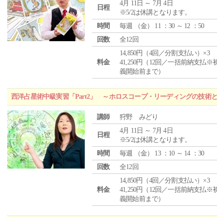
4月 11日 ～ 7月 4日
日程
※5/2は休講となります。
時間
毎週 （
金
） 11 ：30 ～ 12 ：50
回数
全12回
14,850円（4回／分割支払い）×3
料金
41,250円（12回／一括前納支払※
義開始前まで）
西洋占星術中級実習「Part2」 ～ホロスコープ・リーディングの技術
講師
狩野 みどり
4月 11日 ～ 7月 4日
日程
※5/2は休講となります。
時間
毎週 （
金
） 13 ：10 ～ 14 ：30
回数
全12回
14,850円（4回／分割支払い）×3
料金
41,250円（12回／一括前納支払※
義開始前まで）