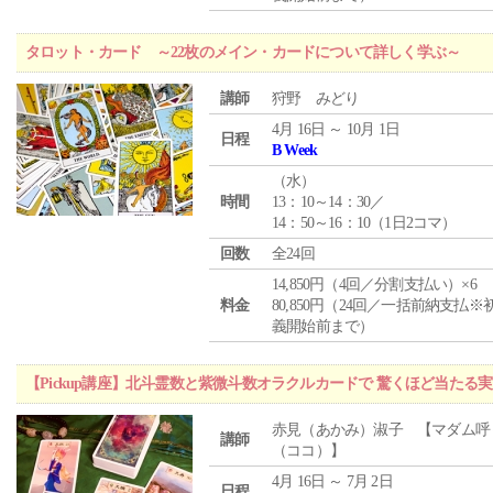
タロット・カード ～22枚のメイン・カードについて詳しく学ぶ～
講師
狩野 みどり
4月 16日 ～ 10月 1日
日程
B Week
（
水
）
時間
13：10～14：30／
14：50～16：10（1日2コマ）
回数
全24回
14,850円（4回／分割支払い）×6
料金
80,850円（24回／一括前納支払※
義開始前まで）
【Pickup講座】北斗霊数と紫微斗数オラクルカードで 驚くほど当たる
赤見（あかみ）淑子 【マダム呼
講師
（ココ）】
4月 16日 ～ 7月 2日
日程