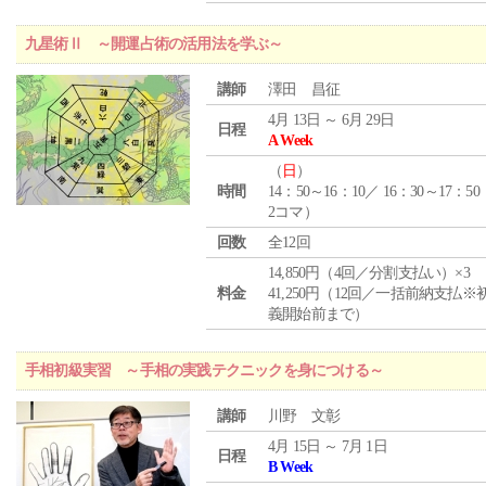
九星術Ⅱ ～開運占術の活用法を学ぶ～
講師
澤田 昌征
4月 13日 ～ 6月 29日
日程
A Week
（
日
）
時間
14：50～16：10／ 16：30～17：5
2コマ）
回数
全12回
14,850円（4回／分割支払い）×3
料金
41,250円（12回／一括前納支払※
義開始前まで）
手相初級実習 ～手相の実践テクニックを身につける～
講師
川野 文彰
4月 15日 ～ 7月 1日
日程
B Week