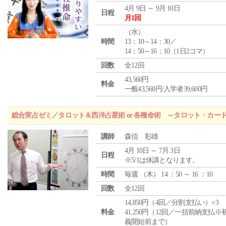
4月 9日 ～ 9月 10日
日程
月1回
（
水
）
時間
13：10～14：30／
14：50～16：10（1日2コマ）
回数
全12回
43,560円
料金
一般43,560円/入学者39,600円
総合実占ゼミ／タロット＆西洋占星術 or 各種命術 ～タロット・カ
講師
森信 彰雄
4月 10日 ～ 7月 3日
日程
※5/1は休講となります。
時間
毎週 （
木
） 14 ：50 ～ 16 ：10
回数
全12回
14,850円（4回／分割支払い）×3
料金
41,250円（12回／一括前納支払※
義開始前まで）