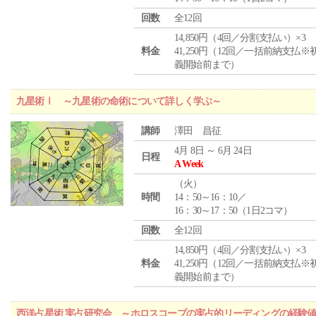
回数
全12回
14,850円（4回／分割支払い）×3
料金
41,250円（12回／一括前納支払※
義開始前まで）
九星術Ⅰ ～九星術の命術について詳しく学ぶ～
講師
澤田 昌征
4月 8日 ～ 6月 24日
日程
A Week
（
火
）
時間
14：50～16：10／
16：30～17：50（1日2コマ）
回数
全12回
14,850円（4回／分割支払い）×3
料金
41,250円（12回／一括前納支払※
義開始前まで）
西洋占星術 実占研究会 ～ホロスコープの実占的リーディングの経験