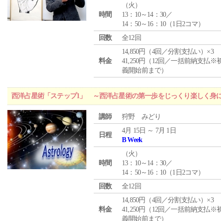
（
火
）
時間
13：10～14：30／
14：50～16：10（1日2コマ）
回数
全12回
14,850円（4回／分割支払い）×3
料金
41,250円（12回／一括前納支払※
義開始前まで）
西洋占星術「ステップ1」 ～西洋占星術の第一歩をじっくり楽しく身
講師
狩野 みどり
4月 15日 ～ 7月 1日
日程
B Week
（
火
）
時間
13：10～14：30／
14：50～16：10（1日2コマ）
回数
全12回
14,850円（4回／分割支払い）×3
料金
41,250円（12回／一括前納支払※
義開始前まで）