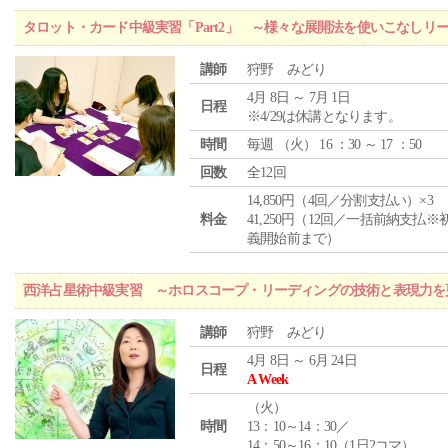
タロット・カード中級実習「Part2」 ～様々な展開法を使いこなしリ
講師
狩野 みどり
4月 8日 ～ 7月 1日
日程
※4/29は休講となります。
時間
毎週 （
火
） 16 ：30 ～ 17 ：50
回数
全12回
14,850円（4回／分割支払い）×3
料金
41,250円（12回／一括前納支払※
義開始前まで）
西洋占星術中級実習 ～ホロスコープ・リーディングの技術と表現力を
講師
狩野 みどり
4月 8日 ～ 6月 24日
日程
A Week
（
火
）
時間
13：10～14：30／
14：50～16：10（1日2コマ）