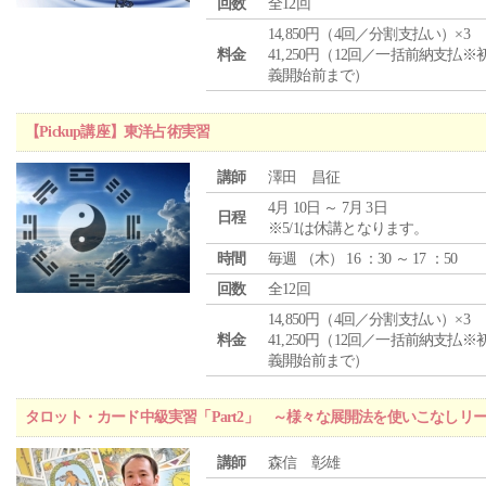
回数
全12回
14,850円（4回／分割支払い）×3
料金
41,250円（12回／一括前納支払※
義開始前まで）
【Pickup講座】東洋占術実習
講師
澤田 昌征
4月 10日 ～ 7月 3日
日程
※5/1は休講となります。
時間
毎週 （
木
） 16 ：30 ～ 17 ：50
回数
全12回
14,850円（4回／分割支払い）×3
料金
41,250円（12回／一括前納支払※
義開始前まで）
タロット・カード中級実習「Part2」 ～様々な展開法を使いこなしリ
講師
森信 彰雄