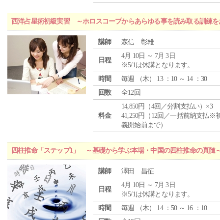
西洋占星術初級実習 ～ホロスコープからあらゆる事を読み取る訓練を
講師
森信 彰雄
4月 10日 ～ 7月 3日
日程
※5/1は休講となります。
時間
毎週 （
木
） 13 ：10 ～ 14 ：30
回数
全12回
14,850円（4回／分割支払い）×3
料金
41,250円（12回／一括前納支払※
義開始前まで）
四柱推命「ステップ1」 ～基礎から学ぶ本場・中国の四柱推命の真髄
講師
澤田 昌征
4月 10日 ～ 7月 3日
日程
※5/1は休講となります。
時間
毎週 （
木
） 14 ：50 ～ 16 ：10