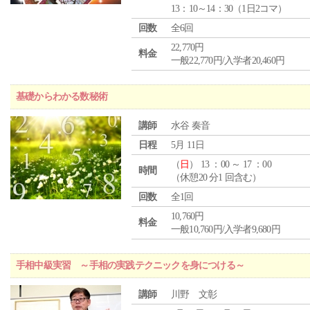
13：10～14：30（1日2コマ）
回数
全6回
22,770円
料金
一般22,770円/入学者20,460円
基礎からわかる数秘術
講師
水谷 奏音
日程
5月 11日
（
日
） 13 ：00 ～ 17 ：00
時間
（休憩20 分1 回含む）
回数
全1回
10,760円
料金
一般10,760円/入学者9,680円
手相中級実習 ～手相の実践テクニックを身につける～
講師
川野 文彰