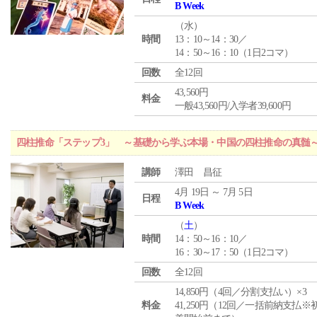
B Week
（
水
）
時間
13：10～14：30／
14：50～16：10（1日2コマ）
回数
全12回
43,560円
料金
一般43,560円/入学者39,600円
四柱推命「ステップ3」 ～基礎から学ぶ本場・中国の四柱推命の真髄
講師
澤田 昌征
4月 19日 ～ 7月 5日
日程
B Week
（
土
）
時間
14：50～16：10／
16：30～17：50（1日2コマ）
回数
全12回
14,850円（4回／分割支払い）×3
料金
41,250円（12回／一括前納支払※