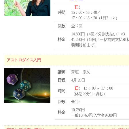
（
日
）
時間
15：20～16：40／
17：00～18：20（1日2コマ）
回数
全12回
14,850円（4回／分割支払い）×3
料金
41,250円（12回／一括前納支払※
義開始前まで）
アストロダイス入門
講師
芳垣 宗久
日程
4月 20日
（
日
） 13 ：00 ～ 17 ：00
時間
（休憩20分1回含む）
回数
全1回
10,760円
料金
一般10,760円/入学者9,680円