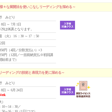
 ～様々な展開法を使いこなしリーディングを深める～
野 みどり
 8日 ～ 7月 1日
4/29は休講となります。
週 （
火
） 16 ：30 ～ 17 ：50
12回
4,850円（4回／分割支払い）×3
1,250円（12回／一括前納支払※初回講
開始前まで）
リーディングの技術と表現力を更に深める～
野 みどり
 8日 ～ 6月 24日
Week
火
）
：10～14：30／
：50～16：10（1日2コマ）