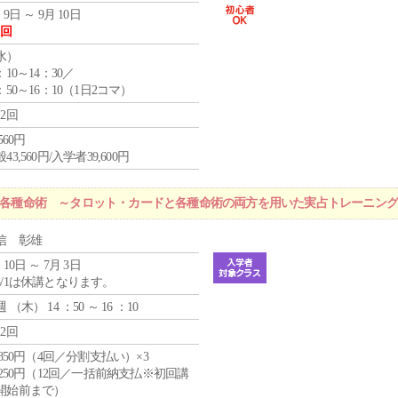
 9日 ～ 9月 10日
1回
水
）
：10～14：30／
：50～16：10（1日2コマ）
12回
,560円
43,560円/入学者39,600円
r 各種命術 ～タロット・カードと各種命術の両方を用いた実占トレーニン
信 彰雄
 10日 ～ 7月 3日
5/1は休講となります。
週 （
木
） 14 ：50 ～ 16 ：10
12回
4,850円（4回／分割支払い）×3
1,250円（12回／一括前納支払※初回講
開始前まで）