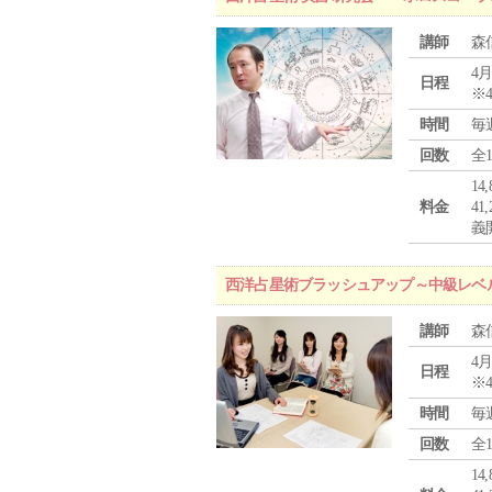
講師
森
4月
日程
※
時間
毎
回数
全
1
料金
4
義
西洋占星術ブラッシュアップ～中級レベ
講師
森
4月
日程
※
時間
毎
回数
全
1