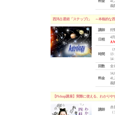
料金
4
義
西洋占星術「ステップ2」 ～本格的な
講師
狩
4月
日程
A 
（
時間
13
14
回数
全
1
料金
4
義
【Pickup講座】実際に使える、わかり
赤
講師
（