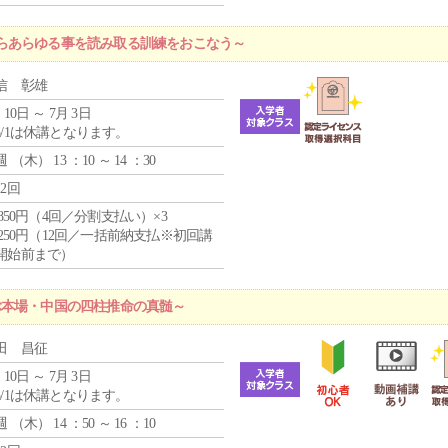
らあらゆる事を読み取る訓練をおこなう～
信 彰雄
 10日 ～ 7月 3日
5/1は休講となります。
週 （
木
） 13 ：10 ～ 14 ：30
12回
4,850円（4回／分割支払い）×3
1,250円（12回／一括前納支払※初回講
開始前まで）
ぶ本場・中国の四柱推命の真髄～
田 昌征
 10日 ～ 7月 3日
5/1は休講となります。
週 （
木
） 14 ：50 ～ 16 ：10