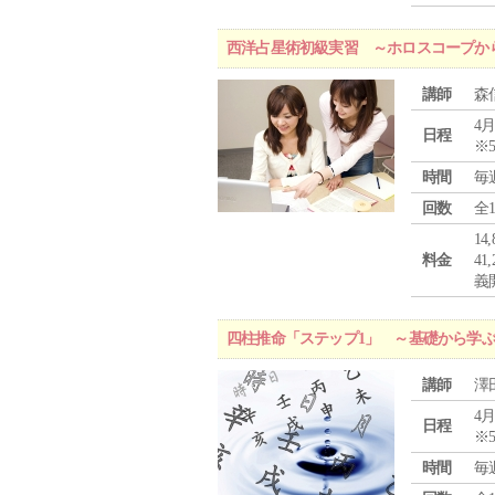
西洋占星術初級実習 ～ホロスコープか
講師
森
4月
日程
※
時間
毎
回数
全
1
料金
4
義
四柱推命「ステップ1」 ～基礎から学
講師
澤
4月
日程
※
時間
毎