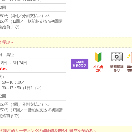
12回
4,850円（4回／分割支払い）×3
1,250円（12回／一括前納支払※初回講
開始前まで）
く学ぶ～
田 昌征
 8日 ～ 6月 24日
Week
火
）
：50～16：10／
：30～17：50（1日2コマ）
12回
4,850円（4回／分割支払い）×3
1,250円（12回／一括前納支払※初回講
開始前まで）
プの実占的リーディングの経験値を増やし研究を深める～