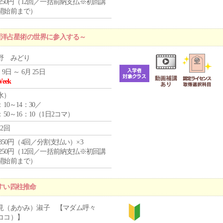
1,250円（12回／一括前納支払※初回講
開始前まで）
西洋占星術の世界に参入する～
野 みどり
 9日 ～ 6月 25日
Week
水
）
：10～14：30／
：50～16：10（1日2コマ）
12回
4,850円（4回／分割支払い）×3
1,250円（12回／一括前納支払※初回講
開始前まで）
やすい四柱推命
見（あかみ）淑子 【マダム呼々
ココ）】