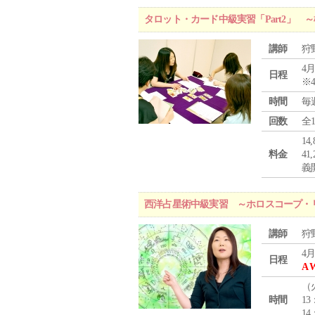
タロット・カード中級実習「Part2」
講師
狩
4月
日程
※
時間
毎
回数
全
1
料金
4
義
西洋占星術中級実習 ～ホロスコープ・
講師
狩
4月
日程
A 
（
時間
13
14