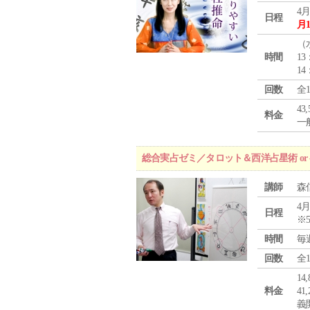
4月
日程
月
（
時間
13
14
回数
全
43
料金
一般
総合実占ゼミ／タロット＆西洋占星術 o
講師
森
4月
日程
※
時間
毎
回数
全
1
料金
4
義