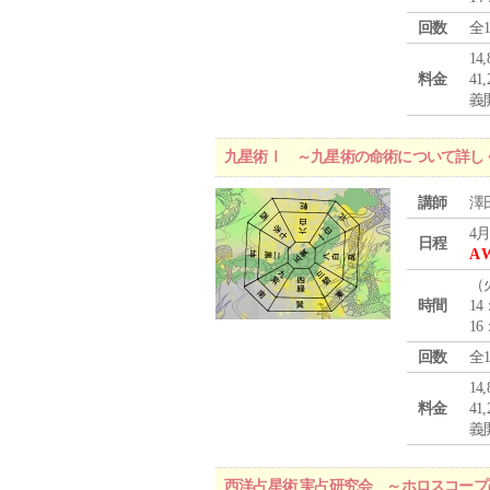
回数
全
1
料金
4
義
九星術Ⅰ ～九星術の命術について詳し
講師
澤
4月
日程
A 
（
時間
14
16
回数
全
1
料金
4
義
西洋占星術 実占研究会 ～ホロスコー