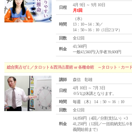
4月 9日 ～ 9月 10日
日程
月1回
（
水
）
時間
13：10～14：30／
14：50～16：10（1日2コマ）
回数
全12回
43,560円
料金
一般43,560円/入学者39,600円
総合実占ゼミ／タロット＆西洋占星術 or 各種命術 ～タロット・カ
講師
森信 彰雄
4月 10日 ～ 7月 3日
日程
※5/1は休講となります。
時間
毎週 （
木
） 14 ：50 ～ 16 ：10
回数
全12回
14,850円（4回／分割支払い）×3
料金
41,250円（12回／一括前納支払※
義開始前まで）