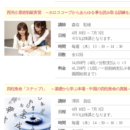
西洋占星術初級実習 ～ホロスコープからあらゆる事を読み取る訓練を
講師
森信 彰雄
4月 10日 ～ 7月 3日
日程
※5/1は休講となります。
時間
毎週 （
木
） 13 ：10 ～ 14 ：30
回数
全12回
14,850円（4回／分割支払い）×3
料金
41,250円（12回／一括前納支払※
義開始前まで）
四柱推命「ステップ1」 ～基礎から学ぶ本場・中国の四柱推命の真髄
講師
澤田 昌征
4月 10日 ～ 7月 3日
日程
※5/1は休講となります。
時間
毎週 （
木
） 14 ：50 ～ 16 ：10