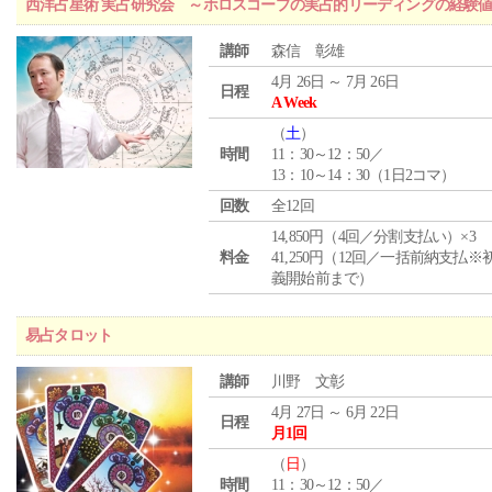
西洋占星術 実占研究会 ～ホロスコープの実占的リーディングの経験
講師
森信 彰雄
4月 26日 ～ 7月 26日
日程
A Week
（
土
）
時間
11：30～12：50／
13：10～14：30（1日2コマ）
回数
全12回
14,850円（4回／分割支払い）×3
料金
41,250円（12回／一括前納支払※
義開始前まで）
易占タロット
講師
川野 文彰
4月 27日 ～ 6月 22日
日程
月1回
（
日
）
時間
11：30～12：50／