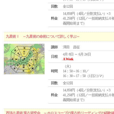
回数
全12回
14,850円（4回／分割支払い）×3
料金
41,250円（12回／一括前納支払※
義開始前まで）
九星術Ⅰ ～九星術の命術について詳しく学ぶ～
講師
澤田 昌征
4月 8日 ～ 6月 24日
日程
A Week
（
火
）
時間
14：50～16：10／
16：30～17：50（1日2コマ）
回数
全12回
14,850円（4回／分割支払い）×3
料金
41,250円（12回／一括前納支払※
義開始前まで）
西洋占星術 実占研究会 ～ホロスコープの実占的リーディングの経験