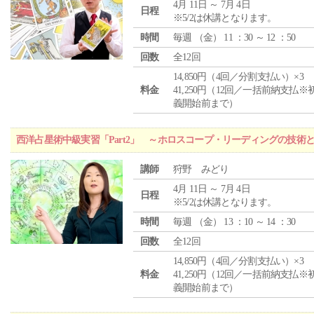
4月 11日 ～ 7月 4日
日程
※5/2は休講となります。
時間
毎週 （
金
） 11 ：30 ～ 12 ：50
回数
全12回
14,850円（4回／分割支払い）×3
料金
41,250円（12回／一括前納支払※
義開始前まで）
西洋占星術中級実習「Part2」 ～ホロスコープ・リーディングの技術
講師
狩野 みどり
4月 11日 ～ 7月 4日
日程
※5/2は休講となります。
時間
毎週 （
金
） 13 ：10 ～ 14 ：30
回数
全12回
14,850円（4回／分割支払い）×3
料金
41,250円（12回／一括前納支払※
義開始前まで）