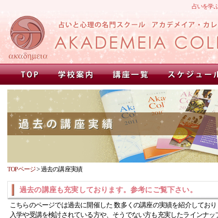
占いを学
TOPページ
>
過去の講座実績
過去の講座も充実しております。参考にご覧下さい。
こちらのページでは過去に開催した 数多くの講座の実績を紹介しており
入学や受講を検討されている方や、そうでない方も充実したラインナッ