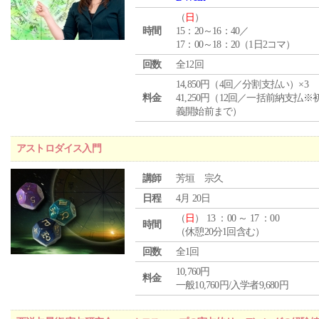
（
日
）
時間
15：20～16：40／
17：00～18：20（1日2コマ）
回数
全12回
14,850円（4回／分割支払い）×3
料金
41,250円（12回／一括前納支払※
義開始前まで）
アストロダイス入門
講師
芳垣 宗久
日程
4月 20日
（
日
） 13 ：00 ～ 17 ：00
時間
（休憩20分1回含む）
回数
全1回
10,760円
料金
一般10,760円/入学者9,680円