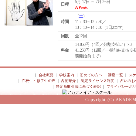
5月 17日 ～ 7月 26日
日程
A Week
（
土
）
時間
11：30～12：50／
13：10～14：30（1日2コマ）
回数
全12回
14,850円（4回／分割支払い）×3
料金
41,250円（12回／一括前納支払※
義開始前まで）
｜
会社概要
｜
学校案内
｜
初めての方へ
｜
講座一覧
｜
ス
｜
在校生・修了生の声
｜
占術紹介
｜
認定ライセンス制度
｜
占いのお
｜
特定商取引法に基づく表記
｜
プライバシーポ
Copyright (C) AKADEM