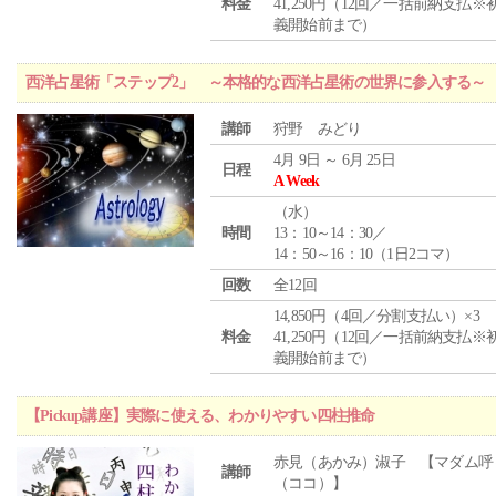
料金
41,250円（12回／一括前納支払※
義開始前まで）
西洋占星術「ステップ2」 ～本格的な西洋占星術の世界に参入する～
講師
狩野 みどり
4月 9日 ～ 6月 25日
日程
A Week
（
水
）
時間
13：10～14：30／
14：50～16：10（1日2コマ）
回数
全12回
14,850円（4回／分割支払い）×3
料金
41,250円（12回／一括前納支払※
義開始前まで）
【Pickup講座】実際に使える、わかりやすい四柱推命
赤見（あかみ）淑子 【マダム呼
講師
（ココ）】