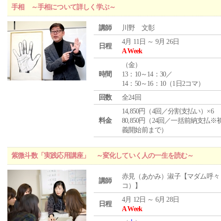
手相 ～手相について詳しく学ぶ～
講師
川野 文彰
4月 11日 ～ 9月 26日
日程
A Week
（
金
）
時間
13：10～14：30／
14：50～16：10（1日2コマ）
回数
全24回
14,850円（4回／分割支払い）×6
料金
80,850円（24回／一括前納支払※
義開始前まで）
紫微斗数「実践応用講座」 ～変化していく人の一生を読む～
赤見（あかみ）淑子【マダム呼々
講師
コ）】
4月 12日 ～ 6月 28日
日程
A Week