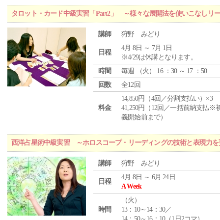
タロット・カード中級実習「Part2」 ～様々な展開法を使いこなしリ
講師
狩野 みどり
4月 8日 ～ 7月 1日
日程
※4/29は休講となります。
時間
毎週 （
火
） 16 ：30 ～ 17 ：50
回数
全12回
14,850円（4回／分割支払い）×3
料金
41,250円（12回／一括前納支払※
義開始前まで）
西洋占星術中級実習 ～ホロスコープ・リーディングの技術と表現力を
講師
狩野 みどり
4月 8日 ～ 6月 24日
日程
A Week
（
火
）
時間
13：10～14：30／
14：50～16：10（1日2コマ）