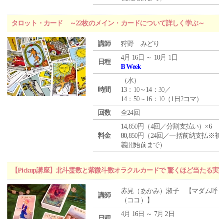
タロット・カード ～22枚のメイン・カードについて詳しく学ぶ～
講師
狩野 みどり
4月 16日 ～ 10月 1日
日程
B Week
（
水
）
時間
13：10～14：30／
14：50～16：10（1日2コマ）
回数
全24回
14,850円（4回／分割支払い）×6
料金
80,850円（24回／一括前納支払※
義開始前まで）
【Pickup講座】北斗霊数と紫微斗数オラクルカードで 驚くほど当たる
赤見（あかみ）淑子 【マダム呼
講師
（ココ）】
4月 16日 ～ 7月 2日
日程