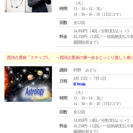
（
火
）
時間
13：10～14：30／
14：50～16：10（1日2コマ）
回数
全12回
14,850円（4回／分割支払い）×3
料金
41,250円（12回／一括前納支払※
義開始前まで）
西洋占星術「ステップ1」 ～西洋占星術の第一歩をじっくり楽しく身
講師
狩野 みどり
4月 15日 ～ 7月 1日
日程
B Week
（
火
）
時間
13：10～14：30／
14：50～16：10（1日2コマ）
回数
全12回
14,850円（4回／分割支払い）×3
料金
41,250円（12回／一括前納支払※
義開始前まで）