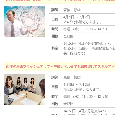
講師
森信 彰雄
4月 9日 ～ 7月 2日
日程
※4/30は休講となります。
時間
毎週 （
水
） 13 ：10 ～ 14 ：30
回数
全12回
14,850円（4回／分割支払い）×3
料金
41,250円（12回／一括前納支払※
義開始前まで）
西洋占星術ブラッシュアップ～中級レベルまでを総復習してスキルアッ
講師
森信 彰雄
4月 9日 ～ 7月 2日
日程
※4/30は休講となります。
時間
毎週 （
水
） 11 ：30 ～ 12 ：50
回数
全12回
14,850円（4回／分割支払い）×3