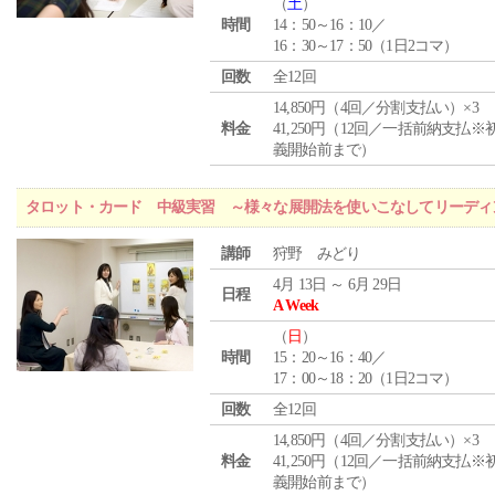
（
土
）
時間
14：50～16：10／
16：30～17：50（1日2コマ）
回数
全12回
14,850円（4回／分割支払い）×3
料金
41,250円（12回／一括前納支払※
義開始前まで）
タロット・カード 中級実習 ～様々な展開法を使いこなしてリーディ
講師
狩野 みどり
4月 13日 ～ 6月 29日
日程
A Week
（
日
）
時間
15：20～16：40／
17：00～18：20（1日2コマ）
回数
全12回
14,850円（4回／分割支払い）×3
料金
41,250円（12回／一括前納支払※
義開始前まで）