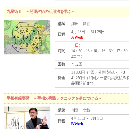
九星術Ⅱ ～開運占術の活用法を学ぶ～
講師
澤田 昌征
4月 13日 ～ 6月 29日
日程
A Week
（
日
）
時間
14：50～16：10／ 16：30～17：5
2コマ）
回数
全12回
14,850円（4回／分割支払い）×3
料金
41,250円（12回／一括前納支払※
義開始前まで）
手相初級実習 ～手相の実践テクニックを身につける～
講師
川野 文彰
4月 15日 ～ 7月 1日
日程
B Week