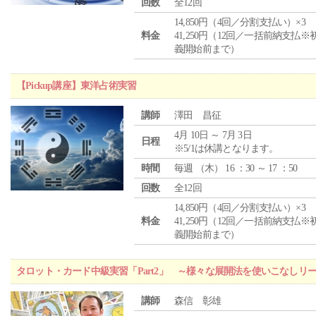
回数
全12回
14,850円（4回／分割支払い）×3
料金
41,250円（12回／一括前納支払※
義開始前まで）
【Pickup講座】東洋占術実習
講師
澤田 昌征
4月 10日 ～ 7月 3日
日程
※5/1は休講となります。
時間
毎週 （
木
） 16 ：30 ～ 17 ：50
回数
全12回
14,850円（4回／分割支払い）×3
料金
41,250円（12回／一括前納支払※
義開始前まで）
タロット・カード中級実習「Part2」 ～様々な展開法を使いこなしリ
講師
森信 彰雄