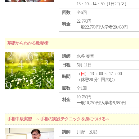
13：10～14：30（1日2コマ）
回数
全6回
22,770円
料金
一般22,770円/入学者20,460円
基礎からわかる数秘術
講師
水谷 奏音
日程
5月 11日
（
日
） 13 ：00 ～ 17 ：00
時間
（休憩20 分1 回含む）
回数
全1回
10,760円
料金
一般10,760円/入学者9,680円
手相中級実習 ～手相の実践テクニックを身につける～
講師
川野 文彰