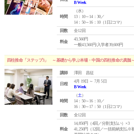
B Week
（
水
）
時間
13：10～14：30／
14：50～16：10（1日2コマ）
回数
全12回
43,560円
料金
一般43,560円/入学者39,600円
四柱推命「ステップ3」 ～基礎から学ぶ本場・中国の四柱推命の真髄
講師
澤田 昌征
4月 19日 ～ 7月 5日
日程
B Week
（
土
）
時間
14：50～16：10／
16：30～17：50（1日2コマ）
回数
全12回
14,850円（4回／分割支払い）×3
料金
41,250円（12回／一括前納支払※