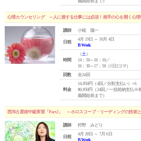
義開始前まで）
心理カウンセリング ～人に接する仕事には必須！相手の心を開く心理
講師
小槌 陽一
4月 19日 ～ 10月 4日
日程
B Week
（
土
）
時間
14：50～16：10／
16：30～17：50（1日2コマ）
回数
全24回
14,850円（4回／分割支払い）×6
料金
80,850円（24回／一括前納支払※
義開始前まで）
西洋占星術中級実習「Part2」 ～ホロスコープ・リーディングの技術
講師
狩野 みどり
4月 20日 ～ 7月 6日
日程
B Week