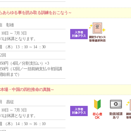
らあらゆる事を読み取る訓練をおこなう～
信 彰雄
 10日 ～ 7月 3日
5/1は休講となります。
週 （
木
） 13 ：10 ～ 14 ：30
12回
4,850円（4回／分割支払い）×3
1,250円（12回／一括前納支払※初回講
開始前まで）
ぶ本場・中国の四柱推命の真髄～
田 昌征
 10日 ～ 7月 3日
5/1は休講となります。
週 （
木
） 14 ：50 ～ 16 ：10