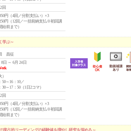
12回
4,850円（4回／分割支払い）×3
1,250円（12回／一括前納支払※初回講
開始前まで）
く学ぶ～
田 昌征
 8日 ～ 6月 24日
Week
火
）
：50～16：10／
：30～17：50（1日2コマ）
12回
4,850円（4回／分割支払い）×3
1,250円（12回／一括前納支払※初回講
開始前まで）
プの実占的リーディングの経験値を増やし研究を深める～