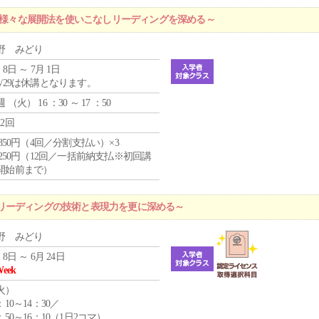
 ～様々な展開法を使いこなしリーディングを深める～
野 みどり
 8日 ～ 7月 1日
4/29は休講となります。
週 （
火
） 16 ：30 ～ 17 ：50
12回
4,850円（4回／分割支払い）×3
1,250円（12回／一括前納支払※初回講
開始前まで）
リーディングの技術と表現力を更に深める～
野 みどり
 8日 ～ 6月 24日
Week
火
）
：10～14：30／
：50～16：10（1日2コマ）