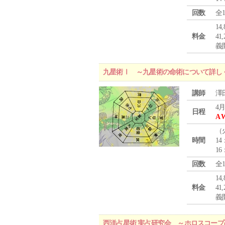
回数
全
1
料金
4
義
九星術Ⅰ ～九星術の命術について詳し
講師
澤
4月
日程
A 
（
時間
14
16
回数
全
1
料金
4
義
西洋占星術 実占研究会 ～ホロスコー