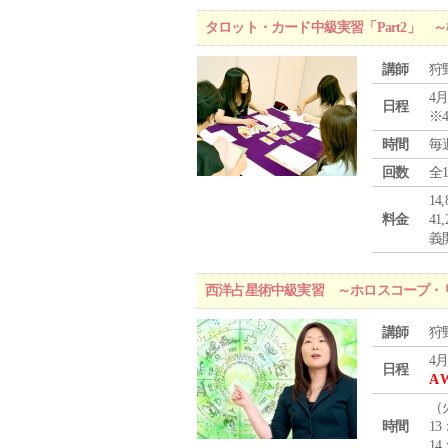
タロット・カード中級実習「Part2」
講師
狩
4月
日程
※
時間
毎
回数
全
1
料金
4
義
西洋占星術中級実習 ～ホロスコープ・
講師
狩
4月
日程
A 
（
時間
13
14