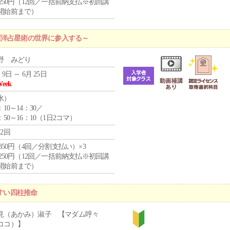
1,250円（12回／一括前納支払※初回講
開始前まで）
西洋占星術の世界に参入する～
野 みどり
 9日 ～ 6月 25日
Week
水
）
：10～14：30／
：50～16：10（1日2コマ）
12回
4,850円（4回／分割支払い）×3
1,250円（12回／一括前納支払※初回講
開始前まで）
やすい四柱推命
見（あかみ）淑子 【マダム呼々
ココ）】