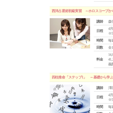
西洋占星術初級実習 ～ホロスコープか
講師
森
4月
日程
※
時間
毎
回数
全
1
料金
4
義
四柱推命「ステップ1」 ～基礎から学
講師
澤
4月
日程
※
時間
毎