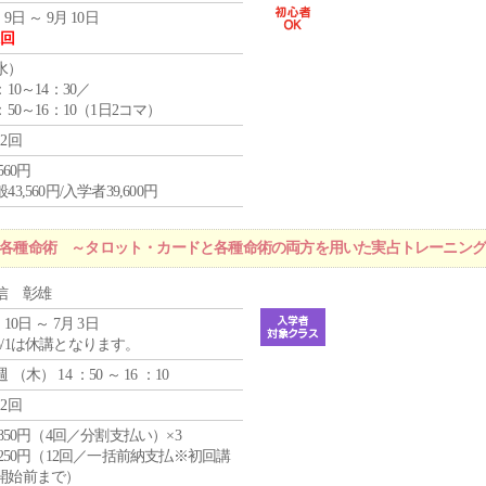
 9日 ～ 9月 10日
1回
水
）
：10～14：30／
：50～16：10（1日2コマ）
12回
,560円
43,560円/入学者39,600円
r 各種命術 ～タロット・カードと各種命術の両方を用いた実占トレーニン
信 彰雄
 10日 ～ 7月 3日
5/1は休講となります。
週 （
木
） 14 ：50 ～ 16 ：10
12回
4,850円（4回／分割支払い）×3
1,250円（12回／一括前納支払※初回講
開始前まで）