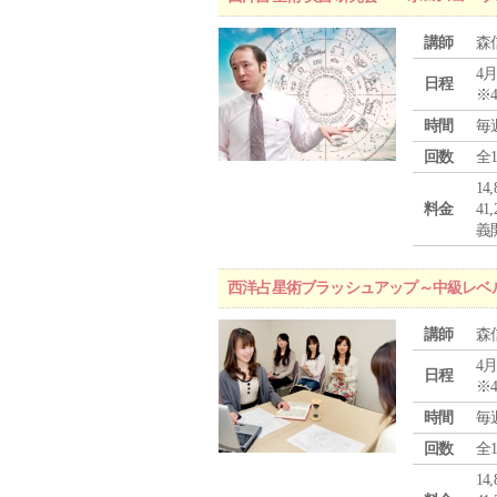
講師
森
4月
日程
※
時間
毎
回数
全
1
料金
4
義
西洋占星術ブラッシュアップ～中級レベ
講師
森
4月
日程
※
時間
毎
回数
全
1