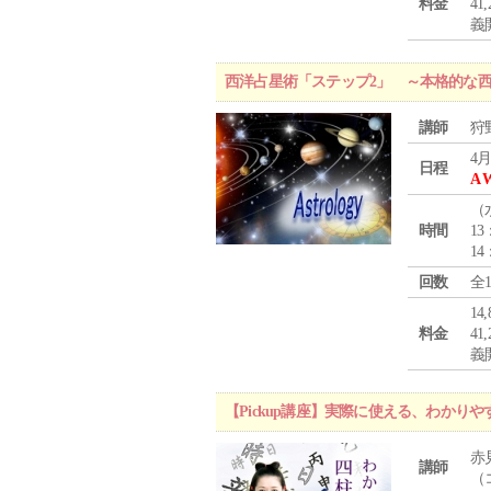
料金
4
義
西洋占星術「ステップ2」 ～本格的な
講師
狩
4月
日程
A 
（
時間
13
14
回数
全
1
料金
4
義
【Pickup講座】実際に使える、わかり
赤
講師
（