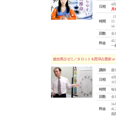
4月
日程
月
（
時間
13
14
回数
全
43
料金
一般
総合実占ゼミ／タロット＆西洋占星術 o
講師
森
4月
日程
※
時間
毎
回数
全
1
料金
4
義