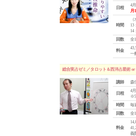
4月
日程
月
（
時間
13
14
回数
全
43
料金
一般
総合実占ゼミ／タロット＆西洋占星術 o
講師
森
4月
日程
※
時間
毎
回数
全
1
料金
4
義