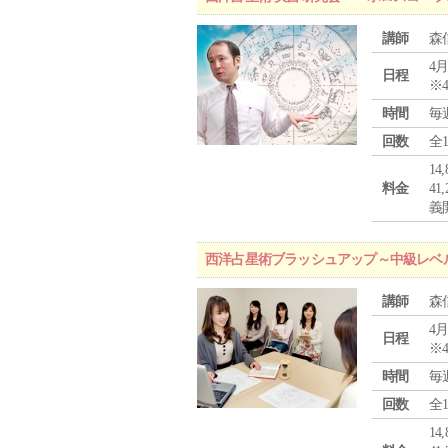
講師
森
4月
日程
※
時間
毎
回数
全
1
料金
4
義
西洋占星術ブラッシュアップ～中級レベ
講師
森
4月
日程
※
時間
毎
回数
全
1