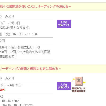
 ～様々な展開法を使いこなしリーディングを深める～
野 みどり
 8日 ～ 7月 1日
4/29は休講となります。
週 （
火
） 16 ：30 ～ 17 ：50
12回
4,850円（4回／分割支払い）×3
1,250円（12回／一括前納支払※初回講
開始前まで）
リーディングの技術と表現力を更に深める～
野 みどり
 8日 ～ 6月 24日
Week
火
）
：10～14：30／
：50～16：10（1日2コマ）