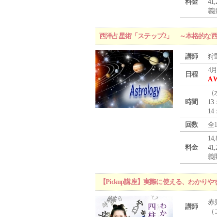
料金
4
義
西洋占星術「ステップ2」 ～本格的な
講師
狩
4月
日程
A 
（
時間
13
14
回数
全
1
料金
4
義
【Pickup講座】実際に使える、わかり
赤
講師
（