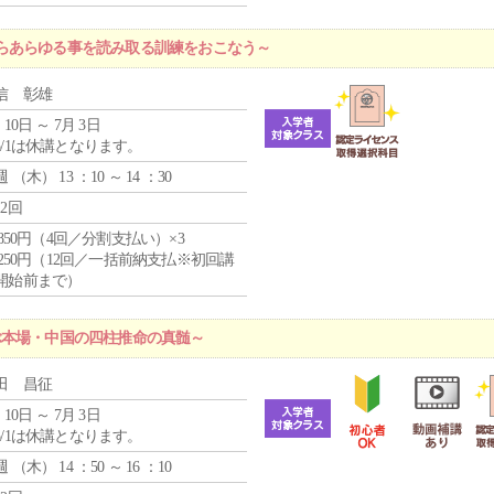
らあらゆる事を読み取る訓練をおこなう～
信 彰雄
 10日 ～ 7月 3日
5/1は休講となります。
週 （
木
） 13 ：10 ～ 14 ：30
12回
4,850円（4回／分割支払い）×3
1,250円（12回／一括前納支払※初回講
開始前まで）
ぶ本場・中国の四柱推命の真髄～
田 昌征
 10日 ～ 7月 3日
5/1は休講となります。
週 （
木
） 14 ：50 ～ 16 ：10