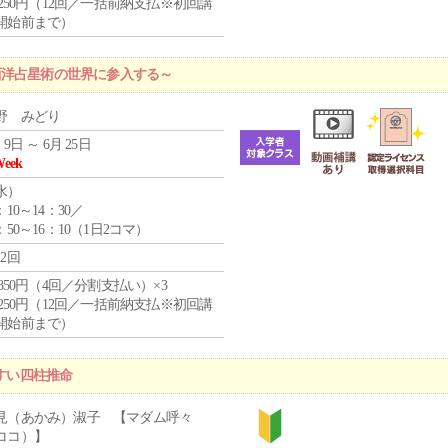
1,250円（12回／一括前納支払※初回講
開始前まで）
西洋占星術の世界に参入する～
野 みどり
 9日 ～ 6月 25日
Week
水
）
：10～14：30／
：50～16：10（1日2コマ）
12回
4,850円（4回／分割支払い）×3
1,250円（12回／一括前納支払※初回講
開始前まで）
やすい四柱推命
見（あかみ）淑子 【マダム呼々
ココ）】