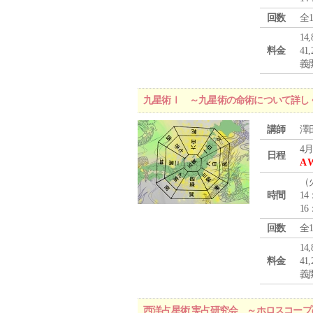
回数
全
1
料金
4
義
九星術Ⅰ ～九星術の命術について詳し
講師
澤
4月
日程
A 
（
時間
14
16
回数
全
1
料金
4
義
西洋占星術 実占研究会 ～ホロスコー