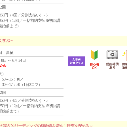
12回
4,850円（4回／分割支払い）×3
1,250円（12回／一括前納支払※初回講
開始前まで）
く学ぶ～
田 昌征
 8日 ～ 6月 24日
Week
火
）
：50～16：10／
：30～17：50（1日2コマ）
12回
4,850円（4回／分割支払い）×3
1,250円（12回／一括前納支払※初回講
開始前まで）
プの実占的リーディングの経験値を増やし研究を深める～