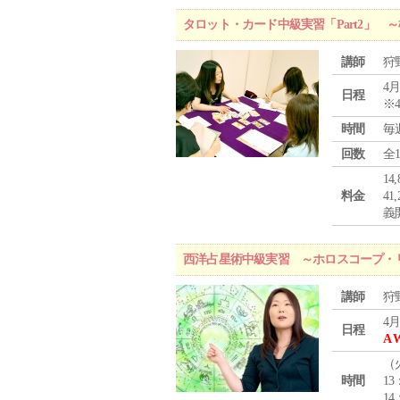
タロット・カード中級実習「Part2」
講師
狩
4月
日程
※
時間
毎
回数
全
1
料金
4
義
西洋占星術中級実習 ～ホロスコープ・
講師
狩
4月
日程
A 
（
時間
13
14