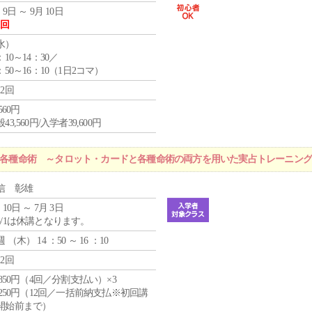
 9日 ～ 9月 10日
1回
水
）
：10～14：30／
：50～16：10（1日2コマ）
12回
,560円
43,560円/入学者39,600円
r 各種命術 ～タロット・カードと各種命術の両方を用いた実占トレーニン
信 彰雄
 10日 ～ 7月 3日
5/1は休講となります。
週 （
木
） 14 ：50 ～ 16 ：10
12回
4,850円（4回／分割支払い）×3
1,250円（12回／一括前納支払※初回講
開始前まで）