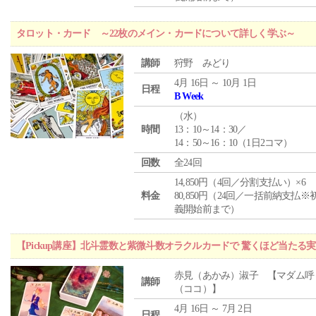
タロット・カード ～22枚のメイン・カードについて詳しく学ぶ～
講師
狩野 みどり
4月 16日 ～ 10月 1日
日程
B Week
（
水
）
時間
13：10～14：30／
14：50～16：10（1日2コマ）
回数
全24回
14,850円（4回／分割支払い）×6
料金
80,850円（24回／一括前納支払※
義開始前まで）
【Pickup講座】北斗霊数と紫微斗数オラクルカードで 驚くほど当たる
赤見（あかみ）淑子 【マダム呼
講師
（ココ）】
4月 16日 ～ 7月 2日
日程