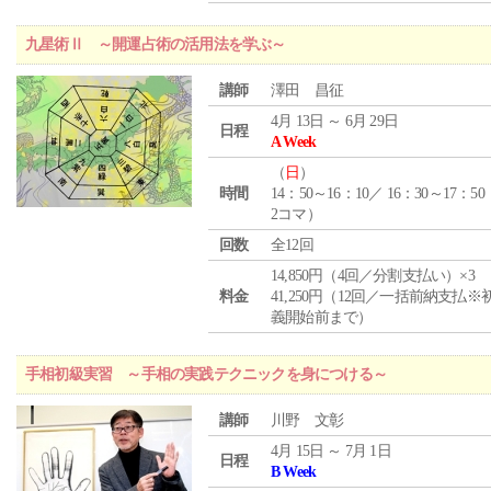
九星術Ⅱ ～開運占術の活用法を学ぶ～
講師
澤田 昌征
4月 13日 ～ 6月 29日
日程
A Week
（
日
）
時間
14：50～16：10／ 16：30～17：5
2コマ）
回数
全12回
14,850円（4回／分割支払い）×3
料金
41,250円（12回／一括前納支払※
義開始前まで）
手相初級実習 ～手相の実践テクニックを身につける～
講師
川野 文彰
4月 15日 ～ 7月 1日
日程
B Week