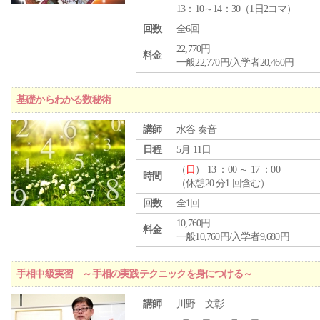
13：10～14：30（1日2コマ）
回数
全6回
22,770円
料金
一般22,770円/入学者20,460円
基礎からわかる数秘術
講師
水谷 奏音
日程
5月 11日
（
日
） 13 ：00 ～ 17 ：00
時間
（休憩20 分1 回含む）
回数
全1回
10,760円
料金
一般10,760円/入学者9,680円
手相中級実習 ～手相の実践テクニックを身につける～
講師
川野 文彰