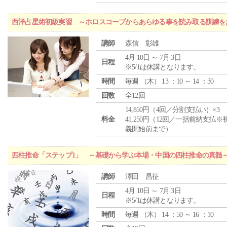
西洋占星術初級実習 ～ホロスコープからあらゆる事を読み取る訓練を
講師
森信 彰雄
4月 10日 ～ 7月 3日
日程
※5/1は休講となります。
時間
毎週 （
木
） 13 ：10 ～ 14 ：30
回数
全12回
14,850円（4回／分割支払い）×3
料金
41,250円（12回／一括前納支払※
義開始前まで）
四柱推命「ステップ1」 ～基礎から学ぶ本場・中国の四柱推命の真髄
講師
澤田 昌征
4月 10日 ～ 7月 3日
日程
※5/1は休講となります。
時間
毎週 （
木
） 14 ：50 ～ 16 ：10