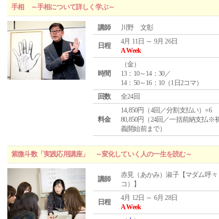
手相 ～手相について詳しく学ぶ～
講師
川野 文彰
4月 11日 ～ 9月 26日
日程
A Week
（
金
）
時間
13：10～14：30／
14：50～16：10（1日2コマ）
回数
全24回
14,850円（4回／分割支払い）×6
料金
80,850円（24回／一括前納支払※
義開始前まで）
紫微斗数「実践応用講座」 ～変化していく人の一生を読む～
赤見（あかみ）淑子【マダム呼々
講師
コ）】
4月 12日 ～ 6月 28日
日程
A Week