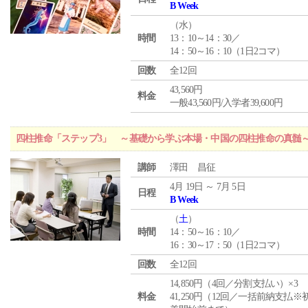
B Week
（
水
）
時間
13：10～14：30／
14：50～16：10（1日2コマ）
回数
全12回
43,560円
料金
一般43,560円/入学者39,600円
四柱推命「ステップ3」 ～基礎から学ぶ本場・中国の四柱推命の真髄
講師
澤田 昌征
4月 19日 ～ 7月 5日
日程
B Week
（
土
）
時間
14：50～16：10／
16：30～17：50（1日2コマ）
回数
全12回
14,850円（4回／分割支払い）×3
料金
41,250円（12回／一括前納支払※