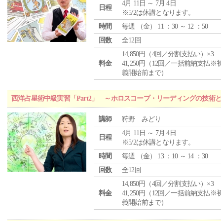
4月 11日 ～ 7月 4日
日程
※5/2は休講となります。
時間
毎週 （
金
） 11 ：30 ～ 12 ：50
回数
全12回
14,850円（4回／分割支払い）×3
料金
41,250円（12回／一括前納支払※
義開始前まで）
西洋占星術中級実習「Part2」 ～ホロスコープ・リーディングの技術
講師
狩野 みどり
4月 11日 ～ 7月 4日
日程
※5/2は休講となります。
時間
毎週 （
金
） 13 ：10 ～ 14 ：30
回数
全12回
14,850円（4回／分割支払い）×3
料金
41,250円（12回／一括前納支払※
義開始前まで）