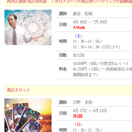
西洋占星術 実占研究会 ～ホロスコープの実占的リーディングの経験
講師
森信 彰雄
4月 26日 ～ 7月 26日
日程
A Week
（
土
）
時間
11：30～12：50／
13：10～14：30（1日2コマ）
回数
全12回
14,850円（4回／分割支払い）×3
料金
41,250円（12回／一括前納支払※
義開始前まで）
易占タロット
講師
川野 文彰
4月 27日 ～ 6月 22日
日程
月1回
（
日
）
時間
11：30～12：50／