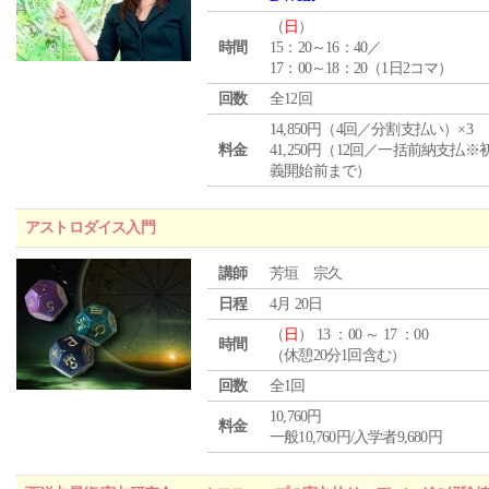
（
日
）
時間
15：20～16：40／
17：00～18：20（1日2コマ）
回数
全12回
14,850円（4回／分割支払い）×3
料金
41,250円（12回／一括前納支払※
義開始前まで）
アストロダイス入門
講師
芳垣 宗久
日程
4月 20日
（
日
） 13 ：00 ～ 17 ：00
時間
（休憩20分1回含む）
回数
全1回
10,760円
料金
一般10,760円/入学者9,680円