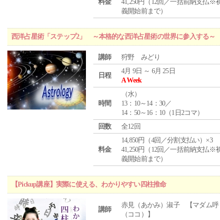
料金
41,250円（12回／一括前納支払※
義開始前まで）
西洋占星術「ステップ2」 ～本格的な西洋占星術の世界に参入する～
講師
狩野 みどり
4月 9日 ～ 6月 25日
日程
A Week
（
水
）
時間
13：10～14：30／
14：50～16：10（1日2コマ）
回数
全12回
14,850円（4回／分割支払い）×3
料金
41,250円（12回／一括前納支払※
義開始前まで）
【Pickup講座】実際に使える、わかりやすい四柱推命
赤見（あかみ）淑子 【マダム呼
講師
（ココ）】