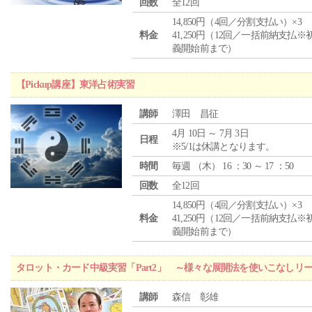
回数
全12回
14,850円（4回／分割支払い）×3
料金
41,250円（12回／一括前納支払※
義開始前まで）
【Pickup講座】東洋占術実習
講師
澤田 昌征
4月 10日 ～ 7月 3日
日程
※5/1は休講となります。
時間
毎週 （
木
） 16 ：30 ～ 17 ：50
回数
全12回
14,850円（4回／分割支払い）×3
料金
41,250円（12回／一括前納支払※
義開始前まで）
タロット・カード中級実習「Part2」 ～様々な展開法を使いこなしリ
講師
森信 彰雄