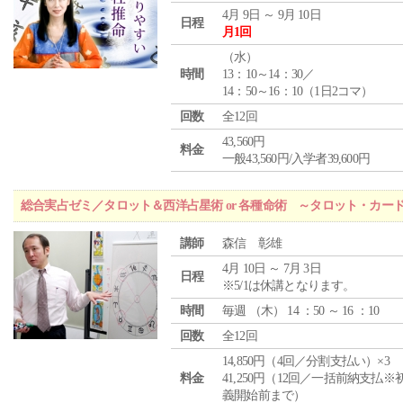
4月 9日 ～ 9月 10日
日程
月1回
（
水
）
時間
13：10～14：30／
14：50～16：10（1日2コマ）
回数
全12回
43,560円
料金
一般43,560円/入学者39,600円
総合実占ゼミ／タロット＆西洋占星術 or 各種命術 ～タロット・カ
講師
森信 彰雄
4月 10日 ～ 7月 3日
日程
※5/1は休講となります。
時間
毎週 （
木
） 14 ：50 ～ 16 ：10
回数
全12回
14,850円（4回／分割支払い）×3
料金
41,250円（12回／一括前納支払※
義開始前まで）