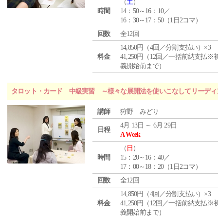
（
土
）
時間
14：50～16：10／
16：30～17：50（1日2コマ）
回数
全12回
14,850円（4回／分割支払い）×3
料金
41,250円（12回／一括前納支払※
義開始前まで）
タロット・カード 中級実習 ～様々な展開法を使いこなしてリーディ
講師
狩野 みどり
4月 13日 ～ 6月 29日
日程
A Week
（
日
）
時間
15：20～16：40／
17：00～18：20（1日2コマ）
回数
全12回
14,850円（4回／分割支払い）×3
料金
41,250円（12回／一括前納支払※
義開始前まで）