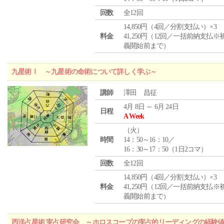
回数
全12回
14,850円（4回／分割支払い）×3
料金
41,250円（12回／一括前納支払※
義開始前まで）
九星術Ⅰ ～九星術の命術について詳しく学ぶ～
講師
澤田 昌征
4月 8日 ～ 6月 24日
日程
A Week
（
火
）
時間
14：50～16：10／
16：30～17：50（1日2コマ）
回数
全12回
14,850円（4回／分割支払い）×3
料金
41,250円（12回／一括前納支払※
義開始前まで）
西洋占星術 実占研究会 ～ホロスコープの実占的リーディングの経験