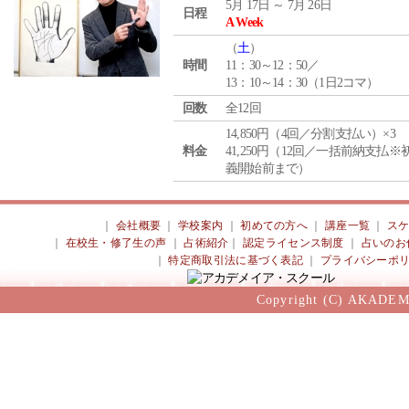
5月 17日 ～ 7月 26日
日程
A Week
（
土
）
時間
11：30～12：50／
13：10～14：30（1日2コマ）
回数
全12回
14,850円（4回／分割支払い）×3
料金
41,250円（12回／一括前納支払※
義開始前まで）
｜
会社概要
｜
学校案内
｜
初めての方へ
｜
講座一覧
｜
ス
｜
在校生・修了生の声
｜
占術紹介
｜
認定ライセンス制度
｜
占いのお
｜
特定商取引法に基づく表記
｜
プライバシーポ
Copyright (C) AKADEM