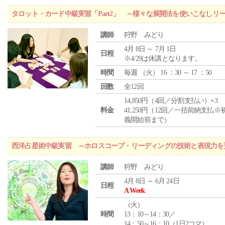
タロット・カード中級実習「Part2」 ～様々な展開法を使いこなしリ
講師
狩野 みどり
4月 8日 ～ 7月 1日
日程
※4/29は休講となります。
時間
毎週 （
火
） 16 ：30 ～ 17 ：50
回数
全12回
14,850円（4回／分割支払い）×3
料金
41,250円（12回／一括前納支払※
義開始前まで）
西洋占星術中級実習 ～ホロスコープ・リーディングの技術と表現力を
講師
狩野 みどり
4月 8日 ～ 6月 24日
日程
A Week
（
火
）
時間
13：10～14：30／
14：50～16：10（1日2コマ）