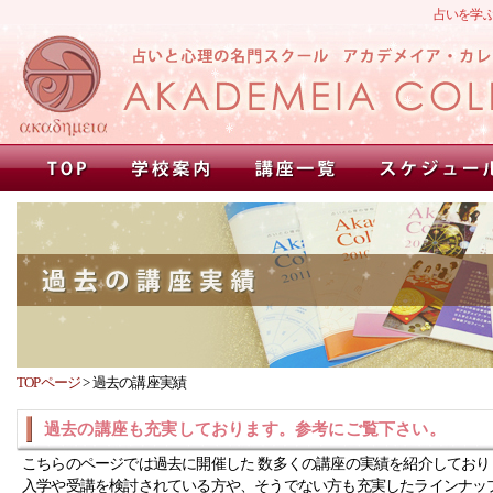
占いを学
TOPページ
>
過去の講座実績
過去の講座も充実しております。参考にご覧下さい。
こちらのページでは過去に開催した 数多くの講座の実績を紹介しており
入学や受講を検討されている方や、そうでない方も充実したラインナッ