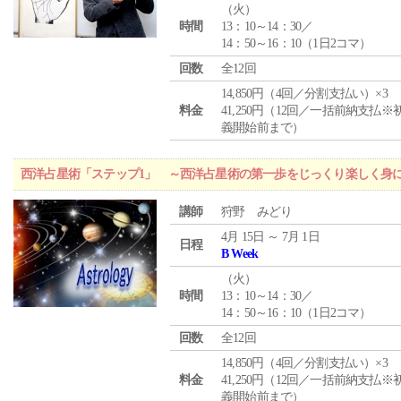
（
火
）
時間
13：10～14：30／
14：50～16：10（1日2コマ）
回数
全12回
14,850円（4回／分割支払い）×3
料金
41,250円（12回／一括前納支払※
義開始前まで）
西洋占星術「ステップ1」 ～西洋占星術の第一歩をじっくり楽しく身
講師
狩野 みどり
4月 15日 ～ 7月 1日
日程
B Week
（
火
）
時間
13：10～14：30／
14：50～16：10（1日2コマ）
回数
全12回
14,850円（4回／分割支払い）×3
料金
41,250円（12回／一括前納支払※
義開始前まで）