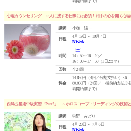
義開始前まで）
心理カウンセリング ～人に接する仕事には必須！相手の心を開く心理
講師
小槌 陽一
4月 19日 ～ 10月 4日
日程
B Week
（
土
）
時間
14：50～16：10／
16：30～17：50（1日2コマ）
回数
全24回
14,850円（4回／分割支払い）×6
料金
80,850円（24回／一括前納支払※
義開始前まで）
西洋占星術中級実習「Part2」 ～ホロスコープ・リーディングの技術
講師
狩野 みどり
4月 20日 ～ 7月 6日
日程
B Week