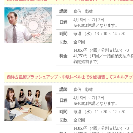
講師
森信 彰雄
4月 9日 ～ 7月 2日
日程
※4/30は休講となります。
時間
毎週 （
水
） 13 ：10 ～ 14 ：30
回数
全12回
14,850円（4回／分割支払い）×3
料金
41,250円（12回／一括前納支払※
義開始前まで）
西洋占星術ブラッシュアップ～中級レベルまでを総復習してスキルアッ
講師
森信 彰雄
4月 9日 ～ 7月 2日
日程
※4/30は休講となります。
時間
毎週 （
水
） 11 ：30 ～ 12 ：50
回数
全12回
14,850円（4回／分割支払い）×3