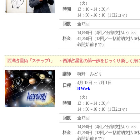
（
火
）
時間
13：10～14：30／
14：50～16：10（1日2コマ）
回数
全12回
14,850円（4回／分割支払い）×3
料金
41,250円（12回／一括前納支払※
義開始前まで）
西洋占星術「ステップ1」 ～西洋占星術の第一歩をじっくり楽しく身
講師
狩野 みどり
4月 15日 ～ 7月 1日
日程
B Week
（
火
）
時間
13：10～14：30／
14：50～16：10（1日2コマ）
回数
全12回
14,850円（4回／分割支払い）×3
料金
41,250円（12回／一括前納支払※
義開始前まで）