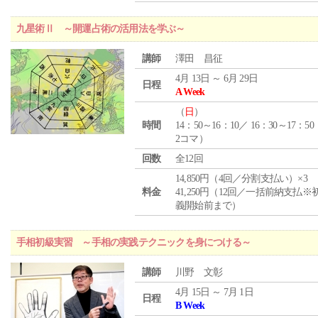
九星術Ⅱ ～開運占術の活用法を学ぶ～
講師
澤田 昌征
4月 13日 ～ 6月 29日
日程
A Week
（
日
）
時間
14：50～16：10／ 16：30～17：5
2コマ）
回数
全12回
14,850円（4回／分割支払い）×3
料金
41,250円（12回／一括前納支払※
義開始前まで）
手相初級実習 ～手相の実践テクニックを身につける～
講師
川野 文彰
4月 15日 ～ 7月 1日
日程
B Week