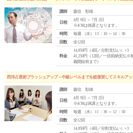
講師
森信 彰雄
4月 9日 ～ 7月 2日
日程
※4/30は休講となります。
時間
毎週 （
水
） 13 ：10 ～ 14 ：30
回数
全12回
14,850円（4回／分割支払い）×3
料金
41,250円（12回／一括前納支払※
義開始前まで）
西洋占星術ブラッシュアップ～中級レベルまでを総復習してスキルアッ
講師
森信 彰雄
4月 9日 ～ 7月 2日
日程
※4/30は休講となります。
時間
毎週 （
水
） 11 ：30 ～ 12 ：50
回数
全12回
14,850円（4回／分割支払い）×3