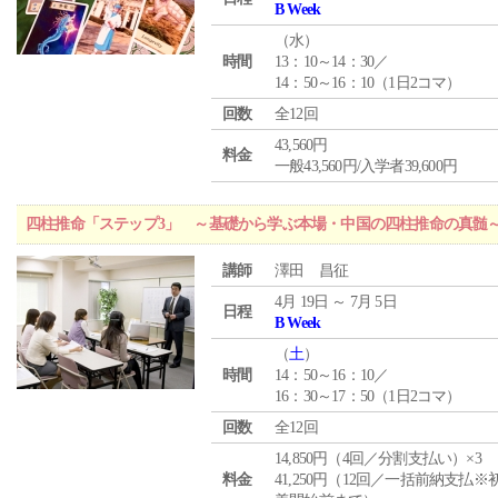
B Week
（
水
）
時間
13：10～14：30／
14：50～16：10（1日2コマ）
回数
全12回
43,560円
料金
一般43,560円/入学者39,600円
四柱推命「ステップ3」 ～基礎から学ぶ本場・中国の四柱推命の真髄
講師
澤田 昌征
4月 19日 ～ 7月 5日
日程
B Week
（
土
）
時間
14：50～16：10／
16：30～17：50（1日2コマ）
回数
全12回
14,850円（4回／分割支払い）×3
料金
41,250円（12回／一括前納支払※