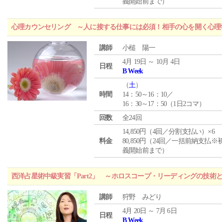
義開始前まで）
心理カウンセリング ～人に接する仕事には必須！相手の心を開く心理
講師
小槌 陽一
4月 19日 ～ 10月 4日
日程
B Week
（
土
）
時間
14：50～16：10／
16：30～17：50（1日2コマ）
回数
全24回
14,850円（4回／分割支払い）×6
料金
80,850円（24回／一括前納支払※
義開始前まで）
西洋占星術中級実習「Part2」 ～ホロスコープ・リーディングの技術
講師
狩野 みどり
4月 20日 ～ 7月 6日
日程
B Week