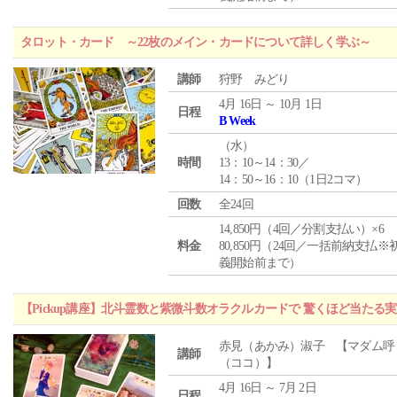
タロット・カード ～22枚のメイン・カードについて詳しく学ぶ～
講師
狩野 みどり
4月 16日 ～ 10月 1日
日程
B Week
（
水
）
時間
13：10～14：30／
14：50～16：10（1日2コマ）
回数
全24回
14,850円（4回／分割支払い）×6
料金
80,850円（24回／一括前納支払※
義開始前まで）
【Pickup講座】北斗霊数と紫微斗数オラクルカードで 驚くほど当たる
赤見（あかみ）淑子 【マダム呼
講師
（ココ）】
4月 16日 ～ 7月 2日
日程