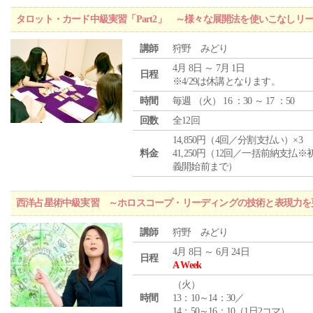
タロット・カード中級実習「Part2」 ～様々な展開法を使いこなしリ
講師
狩野 みどり
4月 8日 ～ 7月 1日
日程
※4/29は休講となります。
時間
毎週 （
火
） 16 ：30 ～ 17 ：50
回数
全12回
14,850円（4回／分割支払い）×3
料金
41,250円（12回／一括前納支払※
義開始前まで）
西洋占星術中級実習 ～ホロスコープ・リーディングの技術と表現力を
講師
狩野 みどり
4月 8日 ～ 6月 24日
日程
A Week
（
火
）
時間
13：10～14：30／
14：50～16：10（1日2コマ）