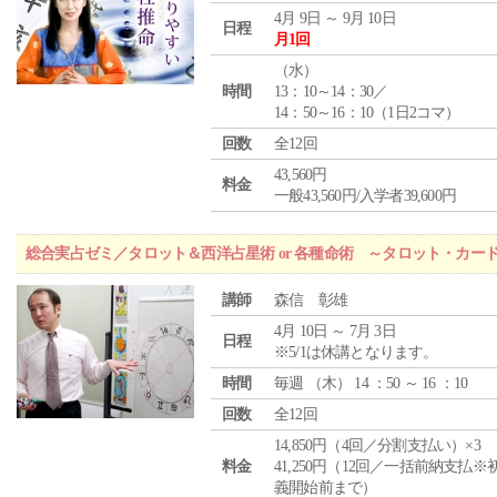
4月 9日 ～ 9月 10日
日程
月1回
（
水
）
時間
13：10～14：30／
14：50～16：10（1日2コマ）
回数
全12回
43,560円
料金
一般43,560円/入学者39,600円
総合実占ゼミ／タロット＆西洋占星術 or 各種命術 ～タロット・カ
講師
森信 彰雄
4月 10日 ～ 7月 3日
日程
※5/1は休講となります。
時間
毎週 （
木
） 14 ：50 ～ 16 ：10
回数
全12回
14,850円（4回／分割支払い）×3
料金
41,250円（12回／一括前納支払※
義開始前まで）