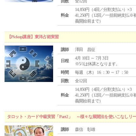
回数
全12回
14,850円（4回／分割支払い）×3
料金
41,250円（12回／一括前納支払※
義開始前まで）
【Pickup講座】東洋占術実習
講師
澤田 昌征
4月 10日 ～ 7月 3日
日程
※5/1は休講となります。
時間
毎週 （
木
） 16 ：30 ～ 17 ：50
回数
全12回
14,850円（4回／分割支払い）×3
料金
41,250円（12回／一括前納支払※
義開始前まで）
タロット・カード中級実習「Part2」 ～様々な展開法を使いこなしリ
講師
森信 彰雄