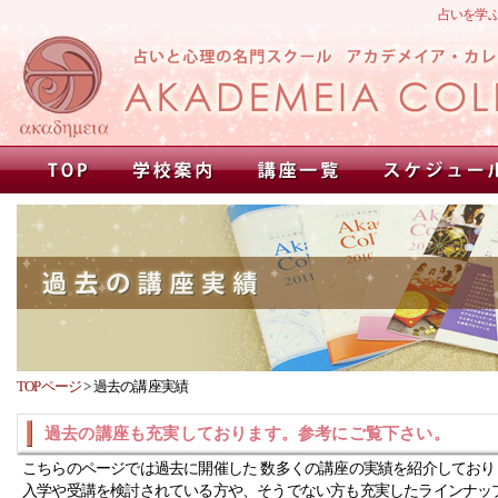
占いを学
TOPページ
>
過去の講座実績
過去の講座も充実しております。参考にご覧下さい。
こちらのページでは過去に開催した 数多くの講座の実績を紹介しており
入学や受講を検討されている方や、そうでない方も充実したラインナッ