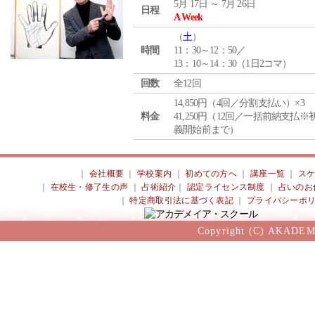
5月 17日 ～ 7月 26日
日程
A Week
（
土
）
時間
11：30～12：50／
13：10～14：30（1日2コマ）
回数
全12回
14,850円（4回／分割支払い）×3
料金
41,250円（12回／一括前納支払※
義開始前まで）
｜
会社概要
｜
学校案内
｜
初めての方へ
｜
講座一覧
｜
ス
｜
在校生・修了生の声
｜
占術紹介
｜
認定ライセンス制度
｜
占いのお
｜
特定商取引法に基づく表記
｜
プライバシーポ
Copyright (C) AKADEM