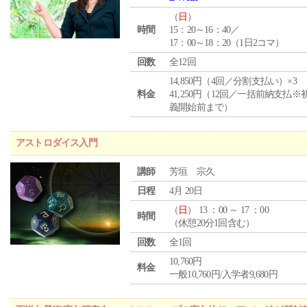
（
日
）
時間
15：20～16：40／
17：00～18：20（1日2コマ）
回数
全12回
14,850円（4回／分割支払い）×3
料金
41,250円（12回／一括前納支払※
義開始前まで）
アストロダイス入門
講師
芳垣 宗久
日程
4月 20日
（
日
） 13 ：00 ～ 17 ：00
時間
（休憩20分1回含む）
回数
全1回
10,760円
料金
一般10,760円/入学者9,680円