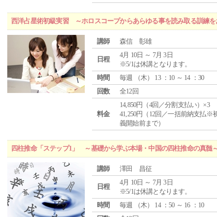
西洋占星術初級実習 ～ホロスコープからあらゆる事を読み取る訓練を
講師
森信 彰雄
4月 10日 ～ 7月 3日
日程
※5/1は休講となります。
時間
毎週 （
木
） 13 ：10 ～ 14 ：30
回数
全12回
14,850円（4回／分割支払い）×3
料金
41,250円（12回／一括前納支払※
義開始前まで）
四柱推命「ステップ1」 ～基礎から学ぶ本場・中国の四柱推命の真髄
講師
澤田 昌征
4月 10日 ～ 7月 3日
日程
※5/1は休講となります。
時間
毎週 （
木
） 14 ：50 ～ 16 ：10