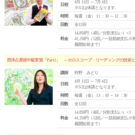
4月 11日 ～ 7月 4日
日程
※5/2は休講となります。
時間
毎週 （
金
） 11 ：30 ～ 12 ：50
回数
全12回
14,850円（4回／分割支払い）×3
料金
41,250円（12回／一括前納支払※
義開始前まで）
西洋占星術中級実習「Part2」 ～ホロスコープ・リーディングの技術
講師
狩野 みどり
4月 11日 ～ 7月 4日
日程
※5/2は休講となります。
時間
毎週 （
金
） 13 ：10 ～ 14 ：30
回数
全12回
14,850円（4回／分割支払い）×3
料金
41,250円（12回／一括前納支払※
義開始前まで）