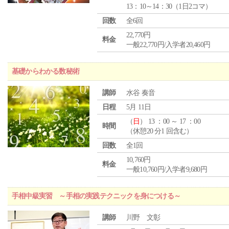
13：10～14：30（1日2コマ）
回数
全6回
22,770円
料金
一般22,770円/入学者20,460円
基礎からわかる数秘術
講師
水谷 奏音
日程
5月 11日
（
日
） 13 ：00 ～ 17 ：00
時間
（休憩20 分1 回含む）
回数
全1回
10,760円
料金
一般10,760円/入学者9,680円
手相中級実習 ～手相の実践テクニックを身につける～
講師
川野 文彰