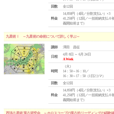
回数
全12回
14,850円（4回／分割支払い）×3
料金
41,250円（12回／一括前納支払※
義開始前まで）
九星術Ⅰ ～九星術の命術について詳しく学ぶ～
講師
澤田 昌征
4月 8日 ～ 6月 24日
日程
A Week
（
火
）
時間
14：50～16：10／
16：30～17：50（1日2コマ）
回数
全12回
14,850円（4回／分割支払い）×3
料金
41,250円（12回／一括前納支払※
義開始前まで）
西洋占星術 実占研究会 ～ホロスコープの実占的リーディングの経験