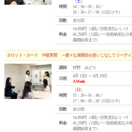
（
土
）
時間
14：50～16：10／
16：30～17：50（1日2コマ）
回数
全12回
14,850円（4回／分割支払い）×3
料金
41,250円（12回／一括前納支払※
義開始前まで）
タロット・カード 中級実習 ～様々な展開法を使いこなしてリーディ
講師
狩野 みどり
4月 13日 ～ 6月 29日
日程
A Week
（
日
）
時間
15：20～16：40／
17：00～18：20（1日2コマ）
回数
全12回
14,850円（4回／分割支払い）×3
料金
41,250円（12回／一括前納支払※
義開始前まで）