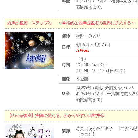
料金
41,250円（12回／一括前納支払※
義開始前まで）
西洋占星術「ステップ2」 ～本格的な西洋占星術の世界に参入する～
講師
狩野 みどり
4月 9日 ～ 6月 25日
日程
A Week
（
水
）
時間
13：10～14：30／
14：50～16：10（1日2コマ）
回数
全12回
14,850円（4回／分割支払い）×3
料金
41,250円（12回／一括前納支払※
義開始前まで）
【Pickup講座】実際に使える、わかりやすい四柱推命
赤見（あかみ）淑子 【マダム呼
講師
（ココ）】