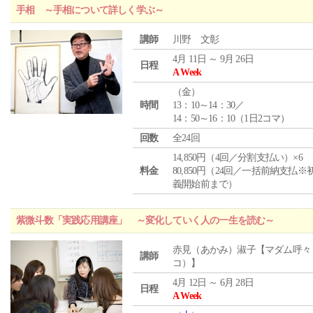
手相 ～手相について詳しく学ぶ～
講師
川野 文彰
4月 11日 ～ 9月 26日
日程
A Week
（
金
）
時間
13：10～14：30／
14：50～16：10（1日2コマ）
回数
全24回
14,850円（4回／分割支払い）×6
料金
80,850円（24回／一括前納支払※
義開始前まで）
紫微斗数「実践応用講座」 ～変化していく人の一生を読む～
赤見（あかみ）淑子【マダム呼々
講師
コ）】
4月 12日 ～ 6月 28日
日程
A Week