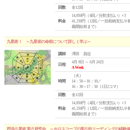
回数
全12回
14,850円（4回／分割支払い）×3
料金
41,250円（12回／一括前納支払※
義開始前まで）
九星術Ⅰ ～九星術の命術について詳しく学ぶ～
講師
澤田 昌征
4月 8日 ～ 6月 24日
日程
A Week
（
火
）
時間
14：50～16：10／
16：30～17：50（1日2コマ）
回数
全12回
14,850円（4回／分割支払い）×3
料金
41,250円（12回／一括前納支払※
義開始前まで）
西洋占星術 実占研究会 ～ホロスコープの実占的リーディングの経験