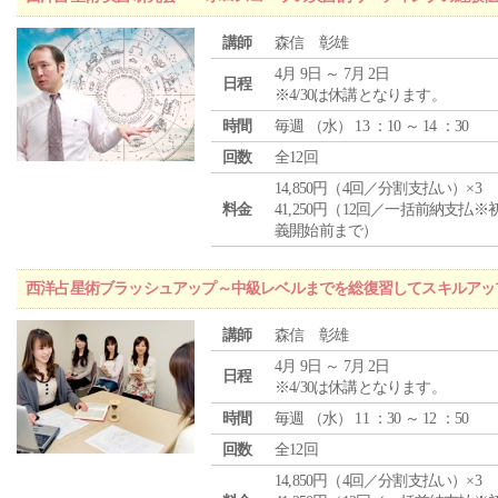
講師
森信 彰雄
4月 9日 ～ 7月 2日
日程
※4/30は休講となります。
時間
毎週 （
水
） 13 ：10 ～ 14 ：30
回数
全12回
14,850円（4回／分割支払い）×3
料金
41,250円（12回／一括前納支払※
義開始前まで）
西洋占星術ブラッシュアップ～中級レベルまでを総復習してスキルアッ
講師
森信 彰雄
4月 9日 ～ 7月 2日
日程
※4/30は休講となります。
時間
毎週 （
水
） 11 ：30 ～ 12 ：50
回数
全12回
14,850円（4回／分割支払い）×3