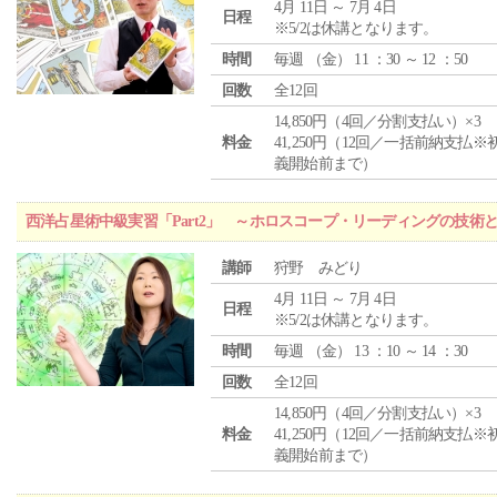
4月 11日 ～ 7月 4日
日程
※5/2は休講となります。
時間
毎週 （
金
） 11 ：30 ～ 12 ：50
回数
全12回
14,850円（4回／分割支払い）×3
料金
41,250円（12回／一括前納支払※
義開始前まで）
西洋占星術中級実習「Part2」 ～ホロスコープ・リーディングの技術
講師
狩野 みどり
4月 11日 ～ 7月 4日
日程
※5/2は休講となります。
時間
毎週 （
金
） 13 ：10 ～ 14 ：30
回数
全12回
14,850円（4回／分割支払い）×3
料金
41,250円（12回／一括前納支払※
義開始前まで）