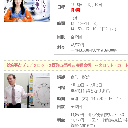
4月 9日 ～ 9月 10日
日程
月1回
（
水
）
時間
13：10～14：30／
14：50～16：10（1日2コマ）
回数
全12回
43,560円
料金
一般43,560円/入学者39,600円
総合実占ゼミ／タロット＆西洋占星術 or 各種命術 ～タロット・カ
講師
森信 彰雄
4月 10日 ～ 7月 3日
日程
※5/1は休講となります。
時間
毎週 （
木
） 14 ：50 ～ 16 ：10
回数
全12回
14,850円（4回／分割支払い）×3
料金
41,250円（12回／一括前納支払※
義開始前まで）