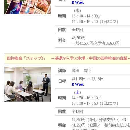
B Week
（
水
）
時間
13：10～14：30／
14：50～16：10（1日2コマ）
回数
全12回
43,560円
料金
一般43,560円/入学者39,600円
四柱推命「ステップ3」 ～基礎から学ぶ本場・中国の四柱推命の真髄
講師
澤田 昌征
4月 19日 ～ 7月 5日
日程
B Week
（
土
）
時間
14：50～16：10／
16：30～17：50（1日2コマ）
回数
全12回
14,850円（4回／分割支払い）×3
料金
41,250円（12回／一括前納支払※