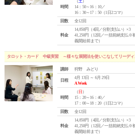
（
土
）
時間
14：50～16：10／
16：30～17：50（1日2コマ）
回数
全12回
14,850円（4回／分割支払い）×3
料金
41,250円（12回／一括前納支払※
義開始前まで）
タロット・カード 中級実習 ～様々な展開法を使いこなしてリーディ
講師
狩野 みどり
4月 13日 ～ 6月 29日
日程
A Week
（
日
）
時間
15：20～16：40／
17：00～18：20（1日2コマ）
回数
全12回
14,850円（4回／分割支払い）×3
料金
41,250円（12回／一括前納支払※
義開始前まで）