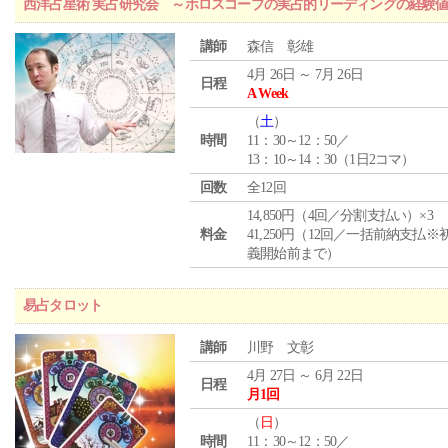
西洋占星術 実占研究会 ～ホロスコープの実占的リーディングの経験
講師
森信 彰雄
4月 26日 ～ 7月 26日
日程
A Week
（
土
）
時間
11：30～12：50／
13：10～14：30（1日2コマ）
回数
全12回
14,850円（4回／分割支払い）×3
料金
41,250円（12回／一括前納支払※
義開始前まで）
易占タロット
講師
川野 文彰
4月 27日 ～ 6月 22日
日程
月1回
（
日
）
時間
11：30～12：50／