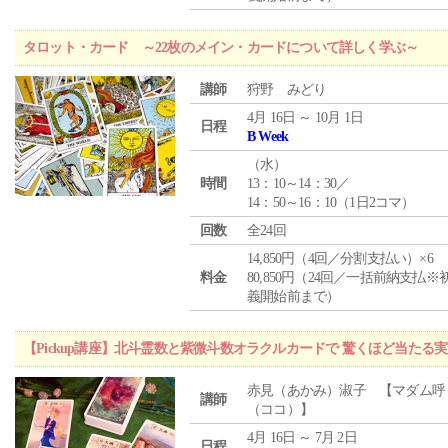
タロット・カード ～22枚のメイン・カードについて詳しく学ぶ～
講師
狩野 みどり
4月 16日 ～ 10月 1日
日程
B Week
（
水
）
時間
13：10～14：30／
14：50～16：10（1日2コマ）
回数
全24回
14,850円（4回／分割支払い）×6
料金
80,850円（24回／一括前納支払※
義開始前まで）
【Pickup講座】北斗霊数と紫微斗数オラクルカードで 驚くほど当たる
赤見（あかみ）淑子 【マダム呼
講師
（ココ）】
4月 16日 ～ 7月 2日
日程