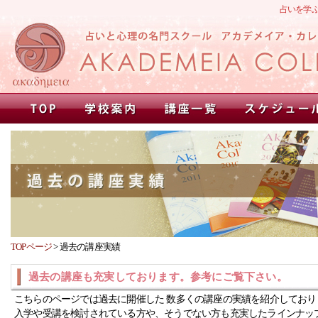
占いを学
TOPページ
>
過去の講座実績
過去の講座も充実しております。参考にご覧下さい。
こちらのページでは過去に開催した 数多くの講座の実績を紹介しており
入学や受講を検討されている方や、そうでない方も充実したラインナッ