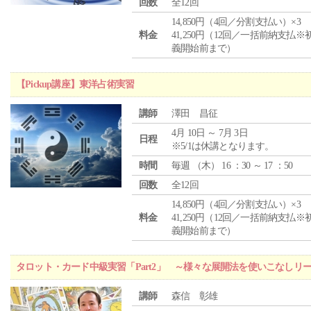
回数
全12回
14,850円（4回／分割支払い）×3
料金
41,250円（12回／一括前納支払※
義開始前まで）
【Pickup講座】東洋占術実習
講師
澤田 昌征
4月 10日 ～ 7月 3日
日程
※5/1は休講となります。
時間
毎週 （
木
） 16 ：30 ～ 17 ：50
回数
全12回
14,850円（4回／分割支払い）×3
料金
41,250円（12回／一括前納支払※
義開始前まで）
タロット・カード中級実習「Part2」 ～様々な展開法を使いこなしリ
講師
森信 彰雄