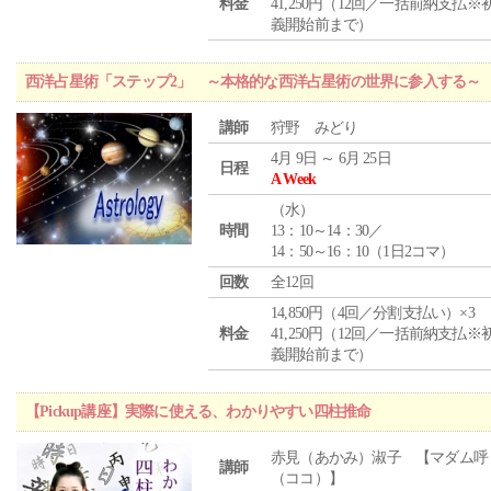
料金
41,250円（12回／一括前納支払※
義開始前まで）
西洋占星術「ステップ2」 ～本格的な西洋占星術の世界に参入する～
講師
狩野 みどり
4月 9日 ～ 6月 25日
日程
A Week
（
水
）
時間
13：10～14：30／
14：50～16：10（1日2コマ）
回数
全12回
14,850円（4回／分割支払い）×3
料金
41,250円（12回／一括前納支払※
義開始前まで）
【Pickup講座】実際に使える、わかりやすい四柱推命
赤見（あかみ）淑子 【マダム呼
講師
（ココ）】