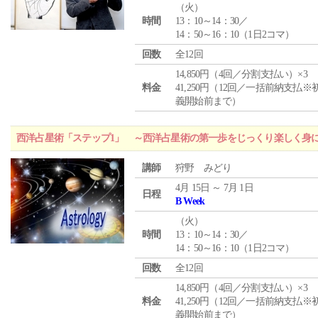
（
火
）
時間
13：10～14：30／
14：50～16：10（1日2コマ）
回数
全12回
14,850円（4回／分割支払い）×3
料金
41,250円（12回／一括前納支払※
義開始前まで）
西洋占星術「ステップ1」 ～西洋占星術の第一歩をじっくり楽しく身
講師
狩野 みどり
4月 15日 ～ 7月 1日
日程
B Week
（
火
）
時間
13：10～14：30／
14：50～16：10（1日2コマ）
回数
全12回
14,850円（4回／分割支払い）×3
料金
41,250円（12回／一括前納支払※
義開始前まで）