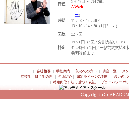
5月 17日 ～ 7月 26日
日程
A Week
（
土
）
時間
11：30～12：50／
13：10～14：30（1日2コマ）
回数
全12回
14,850円（4回／分割支払い）×3
料金
41,250円（12回／一括前納支払※
義開始前まで）
｜
会社概要
｜
学校案内
｜
初めての方へ
｜
講座一覧
｜
ス
｜
在校生・修了生の声
｜
占術紹介
｜
認定ライセンス制度
｜
占いのお
｜
特定商取引法に基づく表記
｜
プライバシーポ
Copyright (C) AKADEM