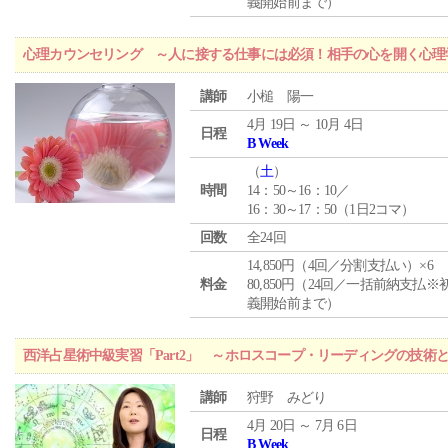
義開始前まで）
心理カウンセリング ～人に接する仕事には必須！相手の心を開く心理
講師
小槌 陽一
4月 19日 ～ 10月 4日
日程
B Week
（
土
）
時間
14：50～16：10／
16：30～17：50（1日2コマ）
回数
全24回
14,850円（4回／分割支払い）×6
料金
80,850円（24回／一括前納支払※
義開始前まで）
西洋占星術中級実習「Part2」 ～ホロスコープ・リーディングの技術
講師
狩野 みどり
4月 20日 ～ 7月 6日
日程
B Week