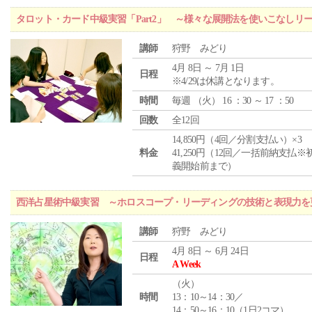
タロット・カード中級実習「Part2」 ～様々な展開法を使いこなしリ
講師
狩野 みどり
4月 8日 ～ 7月 1日
日程
※4/29は休講となります。
時間
毎週 （
火
） 16 ：30 ～ 17 ：50
回数
全12回
14,850円（4回／分割支払い）×3
料金
41,250円（12回／一括前納支払※
義開始前まで）
西洋占星術中級実習 ～ホロスコープ・リーディングの技術と表現力を
講師
狩野 みどり
4月 8日 ～ 6月 24日
日程
A Week
（
火
）
時間
13：10～14：30／
14：50～16：10（1日2コマ）