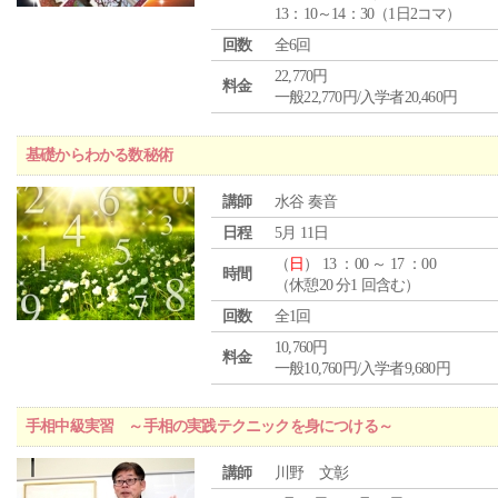
13：10～14：30（1日2コマ）
回数
全6回
22,770円
料金
一般22,770円/入学者20,460円
基礎からわかる数秘術
講師
水谷 奏音
日程
5月 11日
（
日
） 13 ：00 ～ 17 ：00
時間
（休憩20 分1 回含む）
回数
全1回
10,760円
料金
一般10,760円/入学者9,680円
手相中級実習 ～手相の実践テクニックを身につける～
講師
川野 文彰