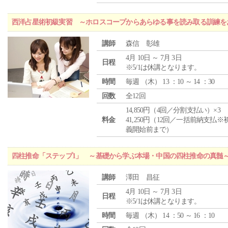
西洋占星術初級実習 ～ホロスコープからあらゆる事を読み取る訓練を
講師
森信 彰雄
4月 10日 ～ 7月 3日
日程
※5/1は休講となります。
時間
毎週 （
木
） 13 ：10 ～ 14 ：30
回数
全12回
14,850円（4回／分割支払い）×3
料金
41,250円（12回／一括前納支払※
義開始前まで）
四柱推命「ステップ1」 ～基礎から学ぶ本場・中国の四柱推命の真髄
講師
澤田 昌征
4月 10日 ～ 7月 3日
日程
※5/1は休講となります。
時間
毎週 （
木
） 14 ：50 ～ 16 ：10