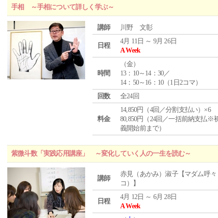
手相 ～手相について詳しく学ぶ～
講師
川野 文彰
4月 11日 ～ 9月 26日
日程
A Week
（
金
）
時間
13：10～14：30／
14：50～16：10（1日2コマ）
回数
全24回
14,850円（4回／分割支払い）×6
料金
80,850円（24回／一括前納支払※
義開始前まで）
紫微斗数「実践応用講座」 ～変化していく人の一生を読む～
赤見（あかみ）淑子【マダム呼々
講師
コ）】
4月 12日 ～ 6月 28日
日程
A Week