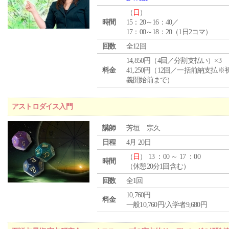
（
日
）
時間
15：20～16：40／
17：00～18：20（1日2コマ）
回数
全12回
14,850円（4回／分割支払い）×3
料金
41,250円（12回／一括前納支払※
義開始前まで）
アストロダイス入門
講師
芳垣 宗久
日程
4月 20日
（
日
） 13 ：00 ～ 17 ：00
時間
（休憩20分1回含む）
回数
全1回
10,760円
料金
一般10,760円/入学者9,680円