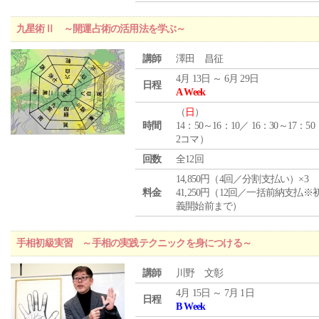
九星術Ⅱ ～開運占術の活用法を学ぶ～
講師
澤田 昌征
4月 13日 ～ 6月 29日
日程
A Week
（
日
）
時間
14：50～16：10／ 16：30～17：5
2コマ）
回数
全12回
14,850円（4回／分割支払い）×3
料金
41,250円（12回／一括前納支払※
義開始前まで）
手相初級実習 ～手相の実践テクニックを身につける～
講師
川野 文彰
4月 15日 ～ 7月 1日
日程
B Week